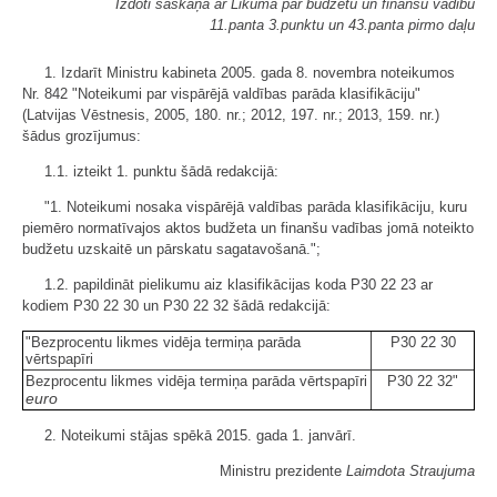
Izdoti saskaņā ar Likuma par budžetu un finanšu vadību
11.panta 3.punktu un 43.panta pirmo daļu
1. Izdarīt Ministru kabineta 2005. gada 8. novembra noteikumos
Nr. 842 "Noteikumi par vispārējā valdības parāda klasifikāciju"
(Latvijas Vēstnesis, 2005, 180. nr.; 2012, 197. nr.; 2013, 159. nr.)
šādus grozījumus:
1.1. izteikt 1. punktu šādā redakcijā:
"1. Noteikumi nosaka vispārējā valdības parāda klasifikāciju, kuru
piemēro normatīvajos aktos budžeta un finanšu vadības jomā noteikto
budžetu uzskaitē un pārskatu sagatavošanā.";
1.2. papildināt pielikumu aiz klasifikācijas koda P30 22 23 ar
kodiem P30 22 30 un P30 22 32 šādā redakcijā:
"Bezprocentu likmes vidēja termiņa parāda
P30 22 30
vērtspapīri
Bezprocentu likmes vidēja termiņa parāda vērtspapīri
P30 22 32"
euro
2. Noteikumi stājas spēkā 2015. gada 1. janvārī.
Ministru prezidente
Laimdota Straujuma