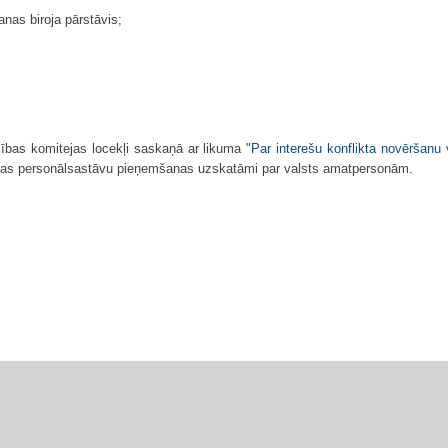
nas biroja pārstāvis;
ības komitejas locekļi saskaņā ar likuma
"Par interešu konflikta novēršanu
ejas personālsastāvu pieņemšanas uzskatāmi par valsts amatpersonām.