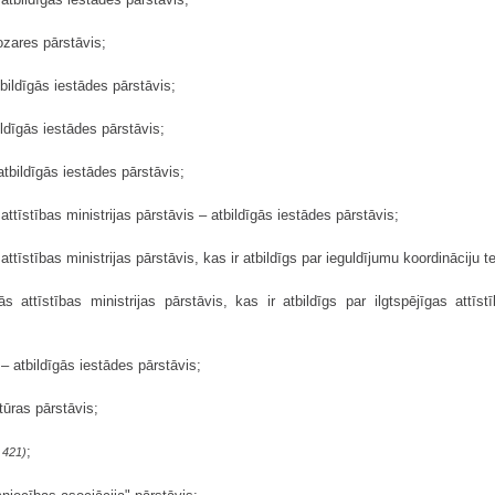
nozares pārstāvis;
tbildīgās iestādes pārstāvis;
ildīgās iestādes pārstāvis;
atbildīgās iestādes pārstāvis;
ttīstības ministrijas pārstāvis – atbildīgās iestādes pārstāvis;
tīstības ministrijas pārstāvis, kas ir atbildīgs par ieguldījumu koordināciju ter
 attīstības ministrijas pārstāvis, kas ir atbildīgs par ilgtspējīgas attīst
– atbildīgās iestādes pārstāvis;
tūras pārstāvis;
;
 421)