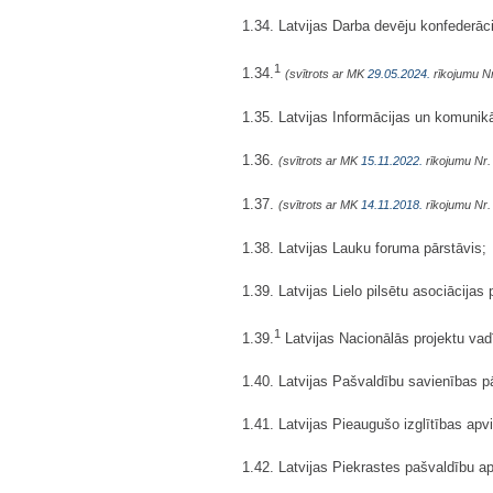
1.34. Latvijas Darba devēju konfederāci
1
1.34.
(svītrots ar MK
29.05.2024.
rīkojumu Nr
1.35. Latvijas Informācijas un komunikā
1.36.
(svītrots ar MK
15.11.2022.
rīkojumu Nr.
1.37.
(svītrots ar MK
14.11.2018.
rīkojumu Nr.
1.38. Latvijas Lauku foruma pārstāvis;
1.39. Latvijas Lielo pilsētu asociācijas 
1
1.39.
Latvijas Nacionālās projektu vad
1.40. Latvijas Pašvaldību savienības p
1.41. Latvijas Pieaugušo izglītības apv
1.42. Latvijas Piekrastes pašvaldību ap