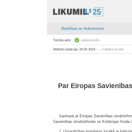
Darbības ar dokumentu
Tiesību akts:
spēkā esošs
Attēlotā redakcija: 29.05.2024. - ... /
Spēkā esošā
Par Eiropas Savienība
Saskaņā ar Eiropas Savienības struktūrfon
Savienības struktūrfondu un Kohēzijas fonda 
1. Uzraudzības komitejas locekļi ar balsst