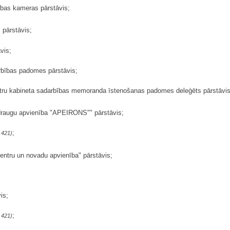
cības kameras pārstāvis;
 pārstāvis;
vis;
rbības padomes pārstāvis;
istru kabineta sadarbības memoranda īstenošanas padomes deleģēts pārstāvis
draugu apvienība "APEIRONS"" pārstāvis;
;
 421)
centru un novadu apvienība" pārstāvis;
is;
;
 421)