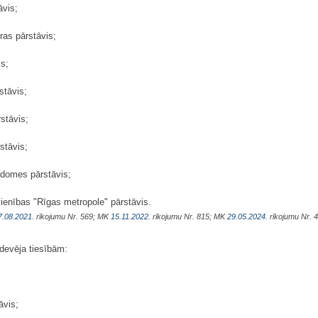
āvis;
ūras pārstāvis;
is;
stāvis;
stāvis;
stāvis;
adomes pārstāvis;
ienības "Rīgas metropole" pārstāvis.
7.08.2021.
rīkojumu Nr. 569; MK
15.11.2022.
rīkojumu Nr. 815; MK
29.05.2024.
rīkojumu Nr. 
devēja tiesībām:
āvis;