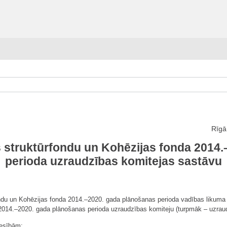
Rīgā
s struktūrfondu un Kohēzijas fonda 2014
perioda uzraudzības komitejas sastāvu
du un Kohēzijas fonda 2014.–2020. gada plānošanas perioda vadības likuma 15
2014.–2020. gada plānošanas perioda uzraudzības komiteju (turpmāk – uzraud
iesībām: