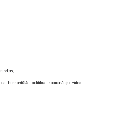
itorijās;
ības horizontālās politikas koordināciju vides