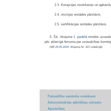
2.3. Korupcijas novēršanas un apkaroša
2.4. revīzijas iestādes pārstāvis;
2.5. sertifikācijas iestādes pārstāvis.
3. Šā rīkojuma
1. punktā
minētie uzraudz
pēc attiecīgā lēmuma par uzraudzības komit
(MK
29.05.2024.
rīkojuma Nr. 421 redakcijā)
Pašvaldību saistošie noteikumi
Administratīvās atbildības ceļvedis
Apmācības