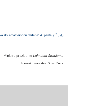
2
 valsts amatpersonu darbībā"
4. panta
2.
daļu
Ministru prezidente
Laimdota Straujuma
Finanšu ministrs
Jānis Reirs