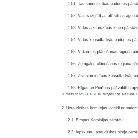
1.51. Tautsaimniecības padomes pārst
1.52. Valsts izglītības attīstības aģent
1.53. Vides aizsardzības kluba pārstāv
1.54. Vides konsultatīvās padomes pār
1.55. Vidzemes plānošanas reģiona pār
1.56. Zemgales plānošanas reģiona pār
1.57. Zivsaimniecības konsultatīvās p
1.58. Rīgas un Pierīgas pašvaldību apv
(Grozīts ar MK
14.11.2018.
rīkojumu Nr. 600; MK
1
2. Uzraudzības komitejas locekļi ar padom
2.1. Eiropas Komisijas pārstāvji;
2.2. Iepirkumu uzraudzības biroja pārst