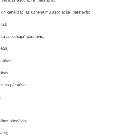
mniecības asociācija" pārstāvis;
 un kanalizācijas uzņēmumu asociācija" pārstāvis;
;
 421)
ūtu asociācija" pārstāvis;
;
 600)
stāvis;
tāvis;
ācijas pārstāvis;
;
nības pārstāvis;
 815);