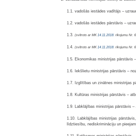
1.1. vadošās iestādes vadītājs – uzrau
1.2. vadošās iestādes pārstāvis – uzra
1.3.
(svītrots ar MK
14.11.2018.
rīkojumu Nr. 
1.4.
(svītrots ar MK
14.11.2018.
rīkojumu Nr. 
1.5. Ekonomikas ministrijas pārstāvis –
1.6. Iekšlietu ministrijas pārstāvis – n
1.7. Izglītības un zinātnes ministrijas p
1.8. Kultūras ministrijas pārstāvis – at
1.9. Labklājības ministrijas pārstāvis –
1.10. Labklājības ministrijas pārstāvis,
līdztiesību, nediskrimināciju un pieeja
1.11. Satiksmes ministrijas pārstāvis – 