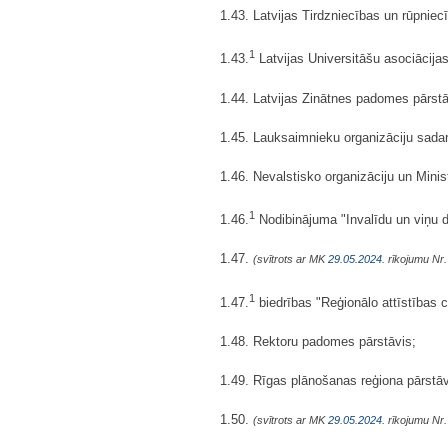
1.43. Latvijas Tirdzniecības un rūpnie
1
1.43.
Latvijas Universitāšu asociācijas
1.44. Latvijas Zinātnes padomes pārstā
1.45. Lauksaimnieku organizāciju sada
1.46. Nevalstisko organizāciju un Min
1
1.46.
Nodibinājuma "Invalīdu un viņu 
1.47.
(svītrots ar MK
29.05.2024.
rīkojumu Nr.
1
1.47.
biedrības "Reģionālo attīstības 
1.48. Rektoru padomes pārstāvis;
1.49. Rīgas plānošanas reģiona pārstāv
1.50.
(svītrots ar MK
29.05.2024.
rīkojumu Nr.