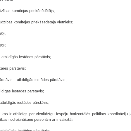
dzības komitejas priekšsēdētājs;
udzības komitejas priekšsēdētāja vietnieks;
;
600)
;
600)
 atbildīgās iestādes pārstāvis;
ozares pārstāvis;
ārstāvis – atbildīgās iestādes pārstāvis;
bildīgās iestādes pārstāvis;
 atbildīgās iestādes pārstāvis;
 kas ir atbildīgs par vienlīdzīgu iespēju horizontālās politikas koordināciju 
mības nodrošināšanu personām ar invaliditāti;
atbildīgās iestādes pārstāvis;