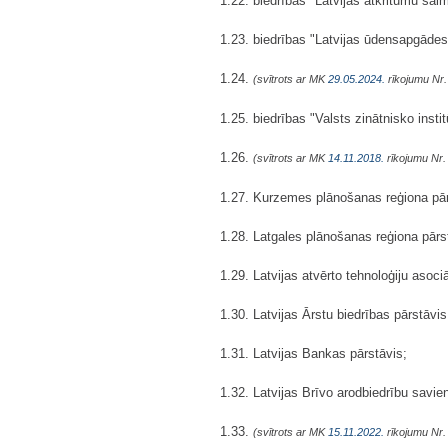
1.22. biedrības "Latvijas atkritumu sai
1.23. biedrības "Latvijas ūdensapgādes
1.24.
(svītrots ar MK
29.05.2024.
rīkojumu Nr.
1.25. biedrības "Valsts zinātnisko instit
1.26.
(svītrots ar MK
14.11.2018.
rīkojumu Nr.
1.27. Kurzemes plānošanas reģiona pār
1.28. Latgales plānošanas reģiona pārs
1.29. Latvijas atvērto tehnoloģiju asoci
1.30. Latvijas Ārstu biedrības pārstāvis
1.31. Latvijas Bankas pārstāvis;
1.32. Latvijas Brīvo arodbiedrību savie
1.33.
(svītrots ar MK
15.11.2022.
rīkojumu Nr.