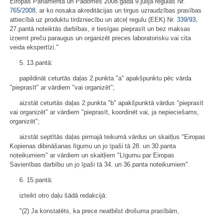
Eiropas Parlamenta un Padomes 2008.gada 9.jūlija regulas Nr.
765/2008
, ar ko nosaka akreditācijas un tirgus uzraudzības prasības
attiecībā uz produktu tirdzniecību un atceļ regulu (EEK) Nr.
339/93
,
27.pantā noteiktās darbības, ir tiesīgas pieprasīt un bez maksas
izņemt preču paraugus un organizēt preces laboratorisku vai cita
veida ekspertīzi."
5. 13.pantā:
papildināt ceturtās daļas 2.punkta "a" apakšpunktu pēc vārda
"pieprasīt" ar vārdiem "vai organizēt";
aizstāt ceturtās daļas 2.punkta "b" apakšpunktā vārdus "pieprasīt
vai organizēt" ar vārdiem "pieprasīt, koordinēt vai, ja nepieciešams,
organizēt";
aizstāt septītās daļas pirmajā teikumā vārdus un skaitļus "Eiropas
Kopienas dibināšanas līgumu un jo īpaši tā 28. un 30.panta
noteikumiem" ar vārdiem un skaitļiem "Līgumu par Eiropas
Savienības darbību un jo īpaši tā 34. un 36.panta noteikumiem".
6. 15.pantā:
izteikt otro daļu šādā redakcijā:
"(2) Ja konstatēts, ka prece neatbilst drošuma prasībām,