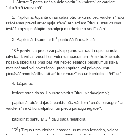
1. Aizstāt 5.panta trešajā daļā vārdu "laikrakstā" ar vārdiem
"oficiālajā izdevumā".
2. Papildināt 6.panta otrās daļas otro teikumu pēc vārdiem "labu
ražošanas praksi attiecīgajā sfērā" ar vārdiem "tirgus uzraudzības
iestāžu apstiprinātajām pakalpojumu drošuma vadlīnijām".
1
3. Papildināt likumu ar 8.
pantu šādā redakcijā:
1
"
8.
pants.
Ja prece vai pakalpojums var radīt nopietnu risku
cilvēka dzīvībai, veselībai, videi vai īpašumam, Ministru kabinets
nosaka speciālās prasības vai nepieciešamos pasākumus riska
mazināšanai vai novēršanai, preču aprites vai pakalpojumu
piedāvāšanas kārtību, kā arī to uzraudzības un kontroles kārtību."
4. 12.pantā:
izslēgt otrās daļas 1.punktā vārdus "tirgū piedāvājamo";
papildināt otrās daļas 3.punktu pēc vārdiem "preču paraugus" ar
vārdiem "veikt kontrolpirkumus preču paraugu iegādei";
1
papildināt pantu ar 2.
daļu šādā redakcijā:
1
"(2
) Tirgus uzraudzības iestādes un muitas iestādes, veicot