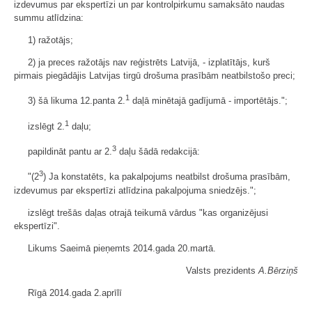
izdevumus par ekspertīzi un par kontrolpirkumu samaksāto naudas
summu atlīdzina:
1) ražotājs;
2) ja preces ražotājs nav reģistrēts Latvijā, - izplatītājs, kurš
pirmais piegādājis Latvijas tirgū drošuma prasībām neatbilstošo preci;
1
3) šā likuma 12.panta 2.
daļā minētajā gadījumā - importētājs.";
1
izslēgt 2.
daļu;
3
papildināt pantu ar 2.
daļu šādā redakcijā:
3
"(2
) Ja konstatēts, ka pakalpojums neatbilst drošuma prasībām,
izdevumus par ekspertīzi atlīdzina pakalpojuma sniedzējs.";
izslēgt trešās daļas otrajā teikumā vārdus "kas organizējusi
ekspertīzi".
Likums Saeimā pieņemts 2014.gada 20.martā.
Valsts prezidents
A.Bērziņš
Rīgā 2014.gada 2.aprīlī