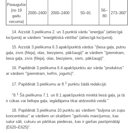
Pieaugušie
(no 19
56–
2000–2400
2000–2400
50–91
273–360"
gadu
80
vecuma)
14. Aizstāt 3.pielikuma 2. un 3.punktā vārdu "enerģija" (attiecīgā
locījumā) ar vārdiem "enerģētiskā vērtība" (attiecīgā locījumā).
15. Aizstāt 3.pielikuma 6.3.apakšpunktā vārdus "(liesa gaļa, putnu
gaļa, zivis (fileja), olas, biezpiens, pākšaugi)" ar vārdiem "(piemēram,
liesa gaļa, zivis (fileja), olas, biezpiens, siers, pākšaugi)".
16. Papildināt 3.pielikuma 6.4.apakšpunktu aiz vārda "produktus"
ar vārdiem "(piemēram, kefīrs, jogurts)".
1
17. Papildināt 3.pielikumu ar 8.
punktu šādā redakcijā:
1
"8.
Šā pielikuma 7.1. un 8.1.apakšpunktā minētā liesā gaļa, ja tā
ir cūkas vai liellopa gaļa, iegādājama tikai atdzesētā veidā."
18. Papildināt 3.pielikuma 10.punktu aiz vārdiem "buljona un zupu
koncentrātus" ar vārdiem un skaitļiem "garšvielu maisījumus, kas
satur sāli, cukuru un pārtikas piedevas, kas ir garšas pastiprinātāji
(E620–E625)".