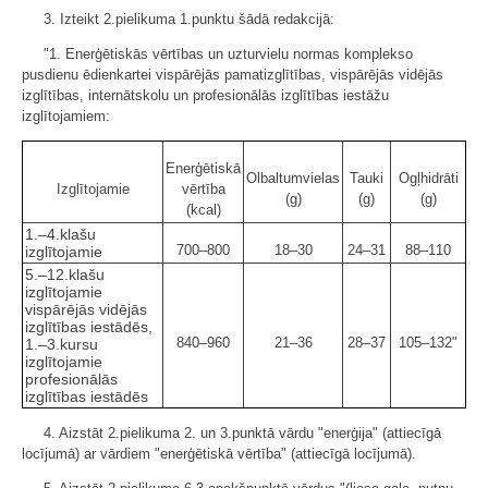
3. Izteikt 2.pielikuma 1.punktu šādā redakcijā:
"1. Enerģētiskās vērtības un uzturvielu normas komplekso
pusdienu ēdienkartei vispārējās pamatizglītības, vispārējās vidējās
izglītības, internātskolu un profesionālās izglītības iestāžu
izglītojamiem:
Enerģētiskā
Olbaltumvielas
Tauki
Ogļhidrāti
Izglītojamie
vērtība
(g)
(g)
(g)
(kcal)
1.–4.klašu
700–800
18–30
24–31
88–110
izglītojamie
5.–12.klašu
izglītojamie
vispārējās vidējās
izglītības iestādēs,
840–960
21–36
28–37
105–132"
1.–3.kursu
izglītojamie
profesionālās
izglītības iestādēs
4. Aizstāt 2.pielikuma 2. un 3.punktā vārdu "enerģija" (attiecīgā
locījumā) ar vārdiem "enerģētiskā vērtība" (attiecīgā locījumā).