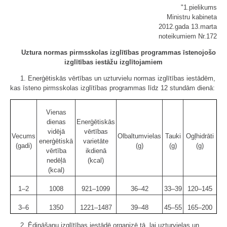
"1.pielikums
Ministru kabineta
2012.gada 13.marta
noteikumiem Nr.172
Uztura normas pirmsskolas izglītības programmas īstenojošo
izglītības iestāžu izglītojamiem
1. Enerģētiskās vērtības un uzturvielu normas izglītības iestādēm,
kas īsteno pirmsskolas izglītības programmas līdz 12 stundām dienā:
Vienas
dienas
Enerģētiskās
vidējā
vērtības
Vecums
Olbaltumvielas
Tauki
Ogļhidrāti
enerģētiskā
varietāte
(gadi)
(g)
(g)
(g)
vērtība
ikdienā
nedēļā
(kcal)
(kcal)
1–2
1008
921–1099
36–42
33–39
120–145
3–6
1350
1221–1487
39–48
45–55
165–200
2. Ēdināšanu izglītības iestādē organizē tā, lai uzturvielas un