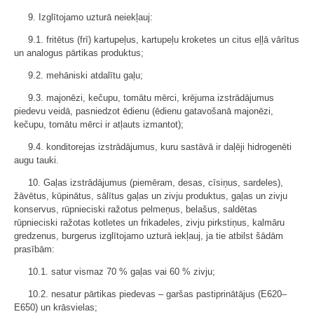
9. Izglītojamo uzturā neiekļauj:
9.1. fritētus (frī) kartupeļus, kartupeļu kroketes un citus eļļā vārītus
un analogus pārtikas produktus;
9.2. mehāniski atdalītu gaļu;
9.3. majonēzi, kečupu, tomātu mērci, krējuma izstrādājumus
piedevu veidā, pasniedzot ēdienu (ēdienu gatavošanā majonēzi,
kečupu, tomātu mērci ir atļauts izmantot);
9.4. konditorejas izstrādājumus, kuru sastāvā ir daļēji hidrogenēti
augu tauki.
10. Gaļas izstrādājumus (piemēram, desas, cīsiņus, sardeles),
žāvētus, kūpinātus, sālītus gaļas un zivju produktus, gaļas un zivju
konservus, rūpnieciski ražotus pelmeņus, belašus, saldētas
rūpnieciski ražotas kotletes un frikadeles, zivju pirkstiņus, kalmāru
gredzenus, burgerus izglītojamo uzturā iekļauj, ja tie atbilst šādām
prasībām:
10.1. satur vismaz 70 % gaļas vai 60 % zivju;
10.2. nesatur pārtikas piedevas – garšas pastiprinātājus (E620–
E650) un krāsvielas;