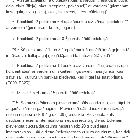
5. Aizstāt 2.pielikuma 6.3.apakšpunktā vārdus "(liesa gaļa, putnu
gaļa, zivis (fileja), olas, biezpiens, pākšaugi)" ar vārdiem "(piemēram,
liesa gaļa, zivis (fileja), olas, biezpiens, siers, pākšaugi)".
6. Papildināt 2.pielikuma 6.4.apakšpunktu aiz vārda "produktus*"
ar vārdiem "(piemēram, kefīrs, jogurts)".
1
7. Papildināt 2.pielikumu ar 8.
punktu šādā redakcijā:
1
"8.
Šā pielikuma 7.1. un 8.1.apakšpunktā minētā liesā gaļa, ja tā
ir cūkas vai liellopa gaļa, iegādājama tikai atdzesētā veidā."
8. Papildināt 2.pielikuma 13.punktu aiz vārdiem "buljona un zupu
koncentrātus" ar vārdiem un skaitļiem "garšvielu maisījumus, kas
satur sāli, cukuru un pārtikas piedevas, kas ir garšas pastiprinātāji
(E620–E625)".
9. Izteikt 2.pielikuma 15.punktu šādā redakcijā:
"15. Samazina ēdienam pievienojamā sāls daudzumu, aizstājot to
ar garšvielām un garšaugiem. Pievienotā sāls daudzums gatavajā
ēdienā nepārsniedz 0,4 g uz 100 g produkta. Pievienotā sāls
daudzums ēdienā internātskolās nepārsniedz 5 g dienā. Ēdienam
pievienotā cukura daudzums nepārsniedz 20 g pusdienās,
internātskolās – 40 g dienā (neieskaitot to cukura daudzumu, kas tiek
pievienots uz vietas gatavotiem miltu konditorejas izstrādājumiem)."