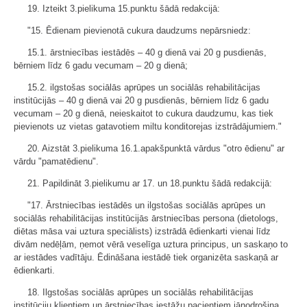
19. Izteikt 3.pielikuma 15.punktu šādā redakcijā:
"15. Ēdienam pievienotā cukura daudzums nepārsniedz:
15.1. ārstniecības iestādēs – 40 g dienā vai 20 g pusdienās,
bērniem līdz 6 gadu vecumam – 20 g dienā;
15.2. ilgstošas sociālās aprūpes un sociālās rehabilitācijas
institūcijās – 40 g dienā vai 20 g pusdienās, bērniem līdz 6 gadu
vecumam – 20 g dienā, neieskaitot to cukura daudzumu, kas tiek
pievienots uz vietas gatavotiem miltu konditorejas izstrādājumiem."
20. Aizstāt 3.pielikuma 16.1.apakšpunktā vārdus "otro ēdienu" ar
vārdu "pamatēdienu".
21. Papildināt 3.pielikumu ar 17. un 18.punktu šādā redakcijā:
"17. Ārstniecības iestādēs un ilgstošas sociālās aprūpes un
sociālās rehabilitācijas institūcijās ārstniecības persona (dietologs,
diētas māsa vai uztura speciālists) izstrādā ēdienkarti vienai līdz
divām nedēļām, ņemot vērā veselīga uztura principus, un saskaņo to
ar iestādes vadītāju. Ēdināšana iestādē tiek organizēta saskaņā ar
ēdienkarti.
18. Ilgstošas sociālās aprūpes un sociālās rehabilitācijas
institūciju klientiem un ārstniecības iestāžu pacientiem jānodrošina