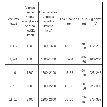
Vienas
dienas
Enerģētiskās
vidējā
vērtības
Vecums
Olbaltumvielas
Tauki
Ogļhidrāti
enerģētiskā
varietāte
(gadi)
(g)
(g)
(g)
vērtība
ikdienā
nedēļā
(kcal)
(kcal)
39–
1–1,5
1200
1000–1400
18–35
112–210
70
43–
1,5–3
1500
1300–1700
33–64
163–234
66
60–
4–6
1800
1700–2100
45–68
225–248
70
60–
7–10
2000
1800–2200
45–83
225–302
86
73–
11–18
2400
2200–2600
55–98
275–357
101