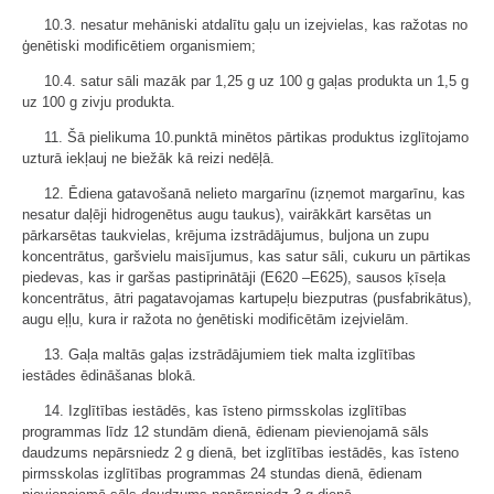
10.3. nesatur mehāniski atdalītu gaļu un izejvielas, kas ražotas no
ģenētiski modificētiem organismiem;
10.4. satur sāli mazāk par 1,25 g uz 100 g gaļas produkta un 1,5 g
uz 100 g zivju produkta.
11. Šā pielikuma 10.punktā minētos pārtikas produktus izglītojamo
uzturā iekļauj ne biežāk kā reizi nedēļā.
12. Ēdiena gatavošanā nelieto margarīnu (izņemot margarīnu, kas
nesatur daļēji hidrogenētus augu taukus), vairākkārt karsētas un
pārkarsētas taukvielas, krējuma izstrādājumus, buljona un zupu
koncentrātus, garšvielu maisījumus, kas satur sāli, cukuru un pārtikas
piedevas, kas ir garšas pastiprinātāji (E620 –E625), sausos ķīseļa
koncentrātus, ātri pagatavojamas kartupeļu biezputras (pusfabrikātus),
augu eļļu, kura ir ražota no ģenētiski modificētām izejvielām.
13. Gaļa maltās gaļas izstrādājumiem tiek malta izglītības
iestādes ēdināšanas blokā.
14. Izglītības iestādēs, kas īsteno pirmsskolas izglītības
programmas līdz 12 stundām dienā, ēdienam pievienojamā sāls
daudzums nepārsniedz 2 g dienā, bet izglītības iestādēs, kas īsteno
pirmsskolas izglītības programmas 24 stundas dienā, ēdienam