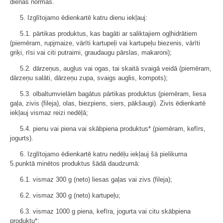
dienas normas.
5. Izglītojamo ēdienkartē katru dienu iekļauj:
5.1. pārtikas produktus, kas bagāti ar saliktajiem ogļhidrātiem
(piemēram, rupjmaize, vārīti kartupeļi vai kartupeļu biezenis, vārīti
griķi, rīsi vai citi putraimi, graudaugu pārslas, makaroni);
5.2. dārzeņus, augļus vai ogas, tai skaitā svaigā veidā (piemēram,
dārzeņu salāti, dārzeņu zupa, svaigs auglis, kompots);
5.3. olbaltumvielām bagātus pārtikas produktus (piemēram, liesa
gaļa, zivis (fileja), olas, biezpiens, siers, pākšaugi). Zivis ēdienkartē
iekļauj vismaz reizi nedēļā;
5.4. pienu vai piena vai skābpiena produktus* (piemēram, kefīrs,
jogurts).
6. Izglītojamo ēdienkartē katru nedēļu iekļauj šā pielikuma
5.punktā minētos produktus šādā daudzumā:
6.1. vismaz 300 g (neto) liesas gaļas vai zivs (fileja);
6.2. vismaz 300 g (neto) kartupeļu;
6.3. vismaz 1000 g piena, kefīra, jogurta vai citu skābpiena
produktu*;