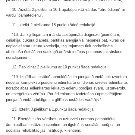
10. Aizstāt 2.pielikuma 16.1.apakšpunktā vārdus "otro ēdienu" ar
vārdu "pamatēdienu".
11. Izteikt 2.pielikuma 18.punktu šādā redakcijā:
"18. Ja izglītojamam ir ārsta apstiprināta diagnoze (piemēram,
celiakija, cukura diabēts, pārtikas alerģija vai nepanesība), kuras dēļ
nepieciešama uztura korekcija, izglītojamam tiek nodrošināta
atbilstoša ēdināšana saskaņā ar ārstniecības personas rakstiskiem
norādījumiem."
12. Papildināt 2.pielikumu ar 19.punktu šādā redakcijā:
"19. Izglītības iestādē apmeklētājiem pieejamā vietā tiek izvietota
nedēļas komplekso pusdienu ēdienkarte un dienas izvēles ēdienkarte,
norādot abās ēdienkartēs iekļauto ēdienu porcijas svaru, uzturvērtību
un enerģētisko vērtību. Par ēdienkartes izvietošanu apmeklētājiem
pieejamā vietā atbildīgs ir izglītības iestādes vadītājs."
13. Izteikt 3.pielikuma 1.punktu šādā redakcijā:
"1. Enerģētiskās vērtības un uzturvielu normas pamatdiētai
ārstniecības iestāžu pacientiem un ilgstošas sociālās aprūpes un
sociālās rehabilitācijas institūciju klientiem: