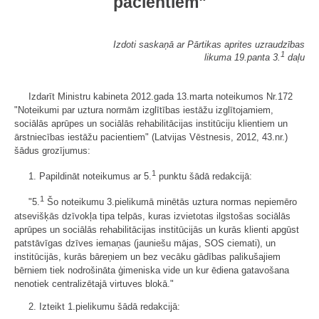
pacientiem"
Izdoti saskaņā ar Pārtikas aprites uzraudzības
1
likuma 19.panta 3.
daļu
Izdarīt Ministru kabineta 2012.gada 13.marta noteikumos Nr.172
"Noteikumi par uztura normām izglītības iestāžu izglītojamiem,
sociālās aprūpes un sociālās rehabilitācijas institūciju klientiem un
ārstniecības iestāžu pacientiem" (Latvijas Vēstnesis, 2012, 43.nr.)
šādus grozījumus:
1
1. Papildināt noteikumus ar 5.
punktu šādā redakcijā:
1
"5.
Šo noteikumu 3.pielikumā minētās uztura normas nepiemēro
atsevišķās dzīvokļa tipa telpās, kuras izvietotas ilgstošas sociālās
aprūpes un sociālās rehabilitācijas institūcijās un kurās klienti apgūst
patstāvīgas dzīves iemaņas (jauniešu mājas, SOS ciemati), un
institūcijās, kurās bāreņiem un bez vecāku gādības palikušajiem
bērniem tiek nodrošināta ģimeniska vide un kur ēdiena gatavošana
nenotiek centralizētajā virtuves blokā."
2. Izteikt 1.pielikumu šādā redakcijā: