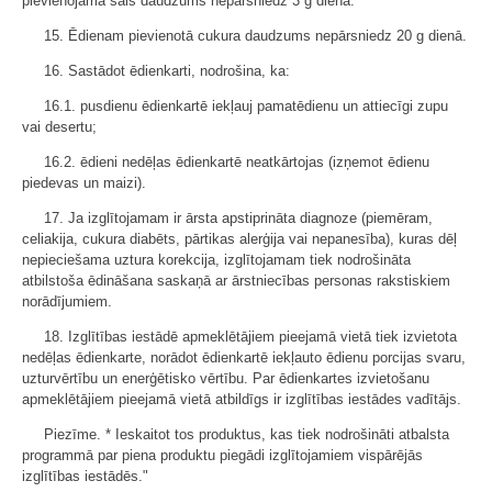
pievienojamā sāls daudzums nepārsniedz 3 g dienā.
15. Ēdienam pievienotā cukura daudzums nepārsniedz 20 g dienā.
16. Sastādot ēdienkarti, nodrošina, ka:
16.1. pusdienu ēdienkartē iekļauj pamatēdienu un attiecīgi zupu
vai desertu;
16.2. ēdieni nedēļas ēdienkartē neatkārtojas (izņemot ēdienu
piedevas un maizi).
17. Ja izglītojamam ir ārsta apstiprināta diagnoze (piemēram,
celiakija, cukura diabēts, pārtikas alerģija vai nepanesība), kuras dēļ
nepieciešama uztura korekcija, izglītojamam tiek nodrošināta
atbilstoša ēdināšana saskaņā ar ārstniecības personas rakstiskiem
norādījumiem.
18. Izglītības iestādē apmeklētājiem pieejamā vietā tiek izvietota
nedēļas ēdienkarte, norādot ēdienkartē iekļauto ēdienu porcijas svaru,
uzturvērtību un enerģētisko vērtību. Par ēdienkartes izvietošanu
apmeklētājiem pieejamā vietā atbildīgs ir izglītības iestādes vadītājs.
Piezīme. * Ieskaitot tos produktus, kas tiek nodrošināti atbalsta
programmā par piena produktu piegādi izglītojamiem vispārējās
izglītības iestādēs."