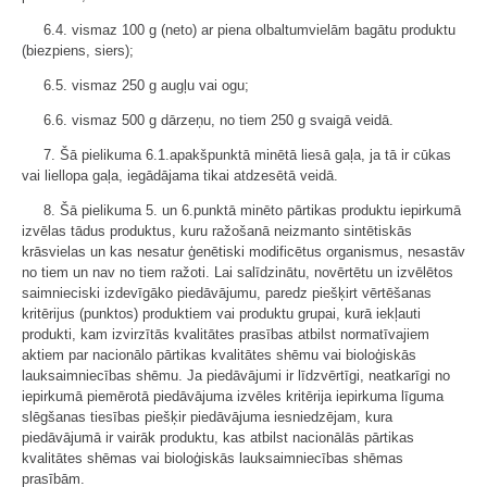
6.4. vismaz 100 g (neto) ar piena olbaltumvielām bagātu produktu
(biezpiens, siers);
6.5. vismaz 250 g augļu vai ogu;
6.6. vismaz 500 g dārzeņu, no tiem 250 g svaigā veidā.
7. Šā pielikuma 6.1.apakšpunktā minētā liesā gaļa, ja tā ir cūkas
vai liellopa gaļa, iegādājama tikai atdzesētā veidā.
8. Šā pielikuma 5. un 6.punktā minēto pārtikas produktu iepirkumā
izvēlas tādus produktus, kuru ražošanā neizmanto sintētiskās
krāsvielas un kas nesatur ģenētiski modificētus organismus, nesastāv
no tiem un nav no tiem ražoti. Lai salīdzinātu, novērtētu un izvēlētos
saimnieciski izdevīgāko piedāvājumu, paredz piešķirt vērtēšanas
kritērijus (punktos) produktiem vai produktu grupai, kurā iekļauti
produkti, kam izvirzītās kvalitātes prasības atbilst normatīvajiem
aktiem par nacionālo pārtikas kvalitātes shēmu vai bioloģiskās
lauksaimniecības shēmu. Ja piedāvājumi ir līdzvērtīgi, neatkarīgi no
iepirkumā piemērotā piedāvājuma izvēles kritērija iepirkuma līguma
slēgšanas tiesības piešķir piedāvājuma iesniedzējam, kura
piedāvājumā ir vairāk produktu, kas atbilst nacionālās pārtikas
kvalitātes shēmas vai bioloģiskās lauksaimniecības shēmas
prasībām.