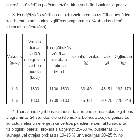
enerģētiskā vērtība pa ēdienreizēm tiktu sadalīta fizioloģiski pareizi.
3. Enerģētiskās vērtības un uzturvielu normas izglītības iestādēm,
kas īsteno pirmsskolas izglītības programmas 24 stundas dienā
(diennakts bērnudārzi):
Vienas
dienas
Enerģētiskās
vidējā
vērtības
Vecums
Olbaltumvielas
Tauki
Ogļhidrāti
enerģētiskā
varietāte
(gadi)
(g)
(g)
(g)
vērtība
ikdienā
nedēļā
(kcal)
(kcal)
1–3
1300
1100–1500
33–49
43–51
162–179
4–6
1800
1700–2100
45–68
60–70
225–248
4. Ēdināšanu izglītības iestādēs, kas īsteno pirmsskolas izglītības
programmas 24 stundas dienā (diennakts bērnudārzos), organizē tā,
lai uzturvielas un enerģētiskā vērtība pa ēdienreizēm tiktu sadalīta
fizioloģiski pareizi, brokastīs uzņemot 25–30 %, pusdienās 35 %,
launagā vai otrajās brokastīs 10–15 % un vakariņās 20–25 % no