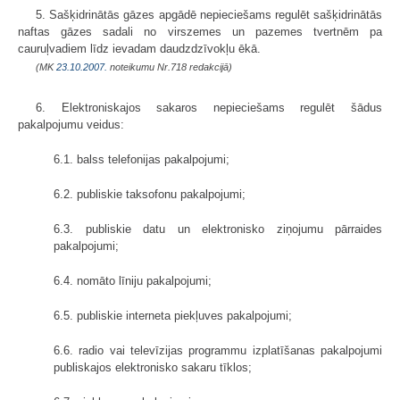
5. Sašķidrinātās gāzes apgādē nepieciešams regulēt sašķidrinātās
naftas gāzes sadali no virszemes un pazemes tvertnēm pa
cauruļvadiem līdz ievadam daudzdzīvokļu ēkā.
(MK
23.10.2007.
noteikumu Nr.718 redakcijā)
6. Elektroniskajos sakaros nepieciešams regulēt šādus
pakalpojumu veidus:
6.1. balss telefonijas pakalpojumi;
6.2. publiskie taksofonu pakalpojumi;
6.3. publiskie datu un elektronisko ziņojumu pārraides
pakalpojumi;
6.4. nomāto līniju pakalpojumi;
6.5. publiskie interneta piekļuves pakalpojumi;
6.6. radio vai televīzijas programmu izplatīšanas pakalpojumi
publiskajos elektronisko sakaru tīklos;