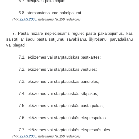
6.7. piekļuves pakalpojumi;
6.8. starpsavienojuma pakalpojumi.
(MK
22.03.2005.
noteikumu Nr.199 redakcijā)
7. Pasta nozarē nepieciešams regulēt pasta pakalpojumus, kas
saistīti ar šādu pasta sūtījumu savākšanu, šķirošanu, pārvadāšanu
vai piegādi:
7.1. iekšzemes vai starptautiskās pastkartes;
7.2. iekšzemes vai starptautiskās vēstules;
7.3. iekšzemes vai starptautiskās bandroles;
7.4. iekšzemes vai starptautiskās sīkpakas;
7.5. iekšzemes vai starptautiskās pasta pakas;
7.6. iekšzemes vai starptautiskās eksprespakas.
7.7. iekšzemes vai starptautiskās ekspresvēstules.
(MK
22.03.2005.
noteikumu Nr.199 redakcijā)