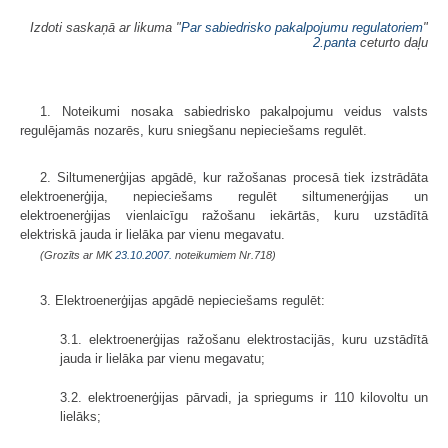
Izdoti saskaņā ar likuma "
Par sabiedrisko pakalpojumu regulatoriem
"
2.panta
ceturto daļu
1. Noteikumi nosaka sabiedrisko pakalpojumu veidus valsts
regulējamās nozarēs, kuru sniegšanu nepieciešams regulēt.
2. Siltumenerģijas apgādē, kur ražošanas procesā tiek izstrādāta
elektroenerģija, nepieciešams regulēt siltumenerģijas un
elektroenerģijas vienlaicīgu ražošanu iekārtās, kuru uzstādītā
elektriskā jauda ir lielāka par vienu megavatu.
(Grozīts ar MK
23.10.2007.
noteikumiem Nr.718)
3. Elektroenerģijas apgādē nepieciešams regulēt:
3.1. elektroenerģijas ražošanu elektrostacijās, kuru uzstādītā
jauda ir lielāka par vienu megavatu;
3.2. elektroenerģijas pārvadi, ja spriegums ir 110 kilovoltu un
lielāks;