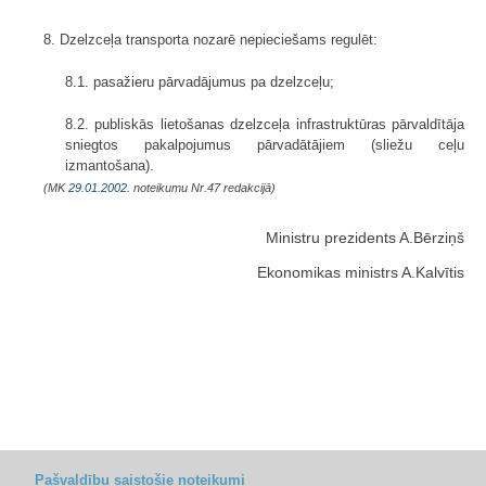
8. Dzelzceļa transporta nozarē nepieciešams regulēt:
8.1. pasažieru pārvadājumus pa dzelzceļu;
8.2. publiskās lietošanas dzelzceļa infrastruktūras pārvaldītāja
sniegtos pakalpojumus pārvadātājiem (sliežu ceļu
izmantošana).
(MK
29.01.2002.
noteikumu Nr.47 redakcijā)
Ministru prezidents A.Bērziņš
Ekonomikas ministrs A.Kalvītis
Pašvaldību saistošie noteikumi