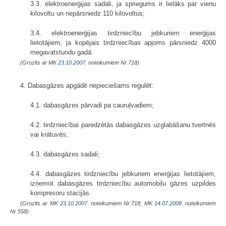
3.3. elektroenerģijas sadali, ja spriegums ir lielāks par vienu
kilovoltu un nepārsniedz 110 kilovoltus;
3.4. elektroenerģijas tirdzniecību jebkuriem enerģijas
lietotājiem, ja kopējais tirdzniecības apjoms pārsniedz 4000
megavatstundu gadā.
(Grozīts ar MK
23.10.2007.
noteikumiem Nr.718)
4. Dabasgāzes apgādē nepieciešams regulēt:
4.1. dabasgāzes pārvadi pa cauruļvadiem;
4.2. tirdzniecībai paredzētās dabasgāzes uzglabāšanu tvertnēs
vai krātuvēs;
4.3. dabasgāzes sadali;
4.4. dabasgāzes tirdzniecību jebkuriem enerģijas lietotājiem,
izņemot dabasgāzes tirdzniecību automobiļu gāzes uzpildes
kompresoru stacijās.
(Grozīts ar MK
23.10.2007.
noteikumiem Nr.718; MK
14.07.2008.
noteikumiem
Nr.558)