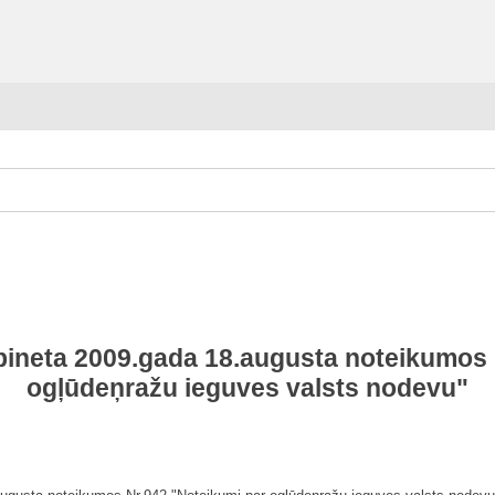
abineta 2009.gada 18.augusta noteikumos 
ogļūdeņražu ieguves valsts nodevu"