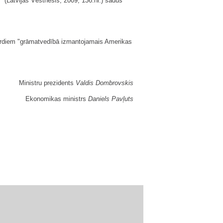
 (Latvijas Vēstnesis, 2009, 136.nr.) šādus
 vārdiem "grāmatvedībā izmantojamais Amerikas
Ministru prezidents
Valdis Dombrovskis
Ekonomikas ministrs
Daniels Pavļuts