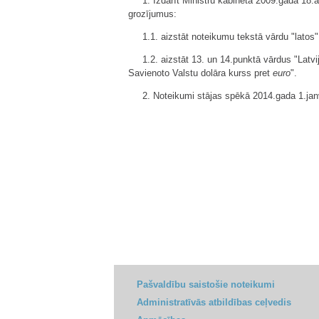
1. Izdarīt Ministru kabineta 2009.gada 18
grozījumus:
1.1. aizstāt noteikumu tekstā vārdu "latos"
1.2. aizstāt 13. un 14.punktā vārdus "Lat
Savienoto Valstu dolāra kurss pret
euro
".
2. Noteikumi stājas spēkā 2014.gada 1.jan
Pašvaldību saistošie noteikumi
Administratīvās atbildības ceļvedis