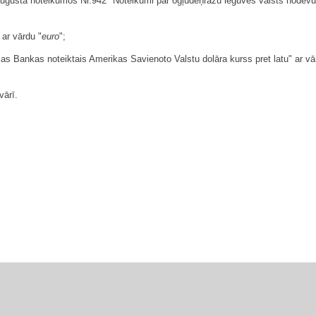
.augusta noteikumos Nr.942 "Noteikumi par ogļūdeņražu ieguves valsts nodevu"
 ar vārdu "
euro
";
vijas Bankas noteiktais Amerikas Savienoto Valstu dolāra kurss pret latu" ar
vārī.