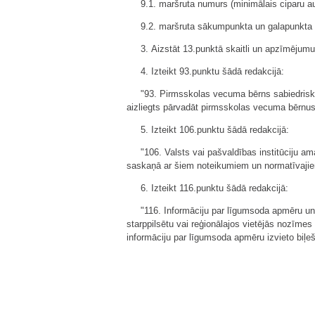
9.1. maršruta numurs (minimālais ciparu 
9.2. maršruta sākumpunkta un galapunkta 
3. Aizstāt 13.punktā skaitli un apzīmējum
4. Izteikt 93.punktu šādā redakcijā:
"93. Pirmsskolas vecuma bērns sabiedriskaj
aizliegts pārvadāt pirmsskolas vecuma bērnus 
5. Izteikt 106.punktu šādā redakcijā:
"106. Valsts vai pašvaldības institūciju am
saskaņā ar šiem noteikumiem un normatīvajiem
6. Izteikt 116.punktu šādā redakcijā:
"116. Informāciju par līgumsoda apmēru u
starppilsētu vai reģionālajos vietējās nozīme
informāciju par līgumsoda apmēru izvieto biļeš