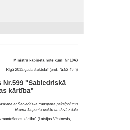
Ministru kabineta noteikumi Nr.1043
Rīgā 2013.gada 8.oktobrī (prot. Nr.52 49.§)
 Nr.599 "Sabiedriskā
s kārtība"
saskaņā ar Sabiedriskā transporta pakalpojumu
likuma 13.panta piekto un devīto daļu
zmantošanas kārtība" (Latvijas Vēstnesis,