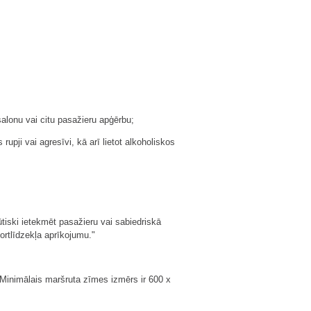
alonu vai citu pasažieru apģērbu;
rupji vai agresīvi, kā arī lietot alkoholiskos
ūtiski ietekmēt pasažieru vai sabiedriskā
portlīdzekļa aprīkojumu."
 Minimālais maršruta zīmes izmērs ir 600 x