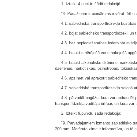
1. Izteikt 4.punktu šādā redakcijā:
"4. Pasažierim ir pienākums ievērot tīrību 
4.1. sabiedriskā transportlīdzekļa kustības 
4.2. bojāt sabiedrisko transportlīdzekli un
4.3. bez nepieciešamības iedarbināt avārij
4.4. braukt smērējošā vai smakojošā apģērb
4.5. braukt alkoholisko dzērienu, narkotisko
dzērienus, narkotiskās, psihotropās, toksiskās
4.6. apzīmēt vai aprakstīt sabiedrisko trans
4.7. sabiedriskā transportlīdzekļa salonā 
4.8. pārvadāt bagāžu, kura var apdraudēt pa
transportlīdzekļa vadītāja ērtības un kura var 
2. Izteikt 9.punktu šādā redakcijā:
"9. Pārvadājumiem izmanto sabiedrisko tra
200 mm. Maršruta zīme ir informatīva, un tā s