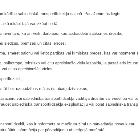
un kārtību sabiedriskā transportlīdzekļa salonā. Pasažierim aizliegts:
laikā iekāpt tajā vai izkāpt no tā;
 tā inventāru, kā arī veikt darbības, kas apdraudētu satiksmes drošību;
as slēdžus, bremzes un citas ierīces;
ā, smērēt salonu vai lietot pārtikas vai ķīmiskās preces, kas var nosmērēt s
, psihotropo, toksisko vai citu apreibinošo vielu iespaidā, ja pasažieris izturas 
 vai citas apreibinošās vielas;
portlīdzekli;
atstāt bez uzraudzības mājas (istabas) dzīvniekus;
sažieru vai sabiedriskā transportlīdzekļa vadītāja drošību vai veselību vai b
traucēt sabiedriskā transportlīdzekļa ekspluatāciju vai bojāt sabiedriskā trans
nsportlīdzekli, kas ir noformēts ar maršruta zīmi un pārvadātāja nosaukumu.
atur šādu informāciju par pārvadājumu attiecīgajā maršrutā: