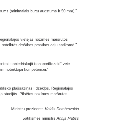
kums (minimālais burtu augstums ir 50 mm)."
 reģionālajos vietējās nozīmes maršrutos
s noteiktās drošības prasības ceļu satiksmē."
troli sabiedriskajā transportlīdzeklī veic
ām noteiktajai kompetencei."
lisko plašsaziņas līdzekļos. Reģionālajos
eļa stacijās. Pilsētas nozīmes maršrutos
Ministru prezidents
Valdis Dombrovskis
Satiksmes ministrs
Anrijs Matīss