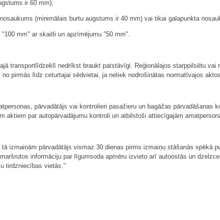
augstums ir 60 mm);
nosaukums (minimālais burtu augstums ir 40 mm) vai tikai galapunkta nosau
u "100 mm" ar skaitli un apzīmējumu "50 mm".
ā transportlīdzeklī nedrīkst braukt patstāvīgi. Reģionālajos starppilsētu vai
no pirmās līdz ceturtajai sēdvietai, ja netiek nodrošinātas normatīvajos akto
atpersonas, pārvadātājs vai kontrolieri pasažieru un bagāžas pārvadāšanas kon
 aktiem par autopārvadājumu kontroli un atbilstoši attiecīgajām amatperson
n tā izmaiņām pārvadātājs vismaz 30 dienas pirms izmaiņu stāšanās spēkā pub
s maršrutos informāciju par līgumsoda apmēru izvieto arī autoostās un dzelzc
u tirdzniecības vietās."