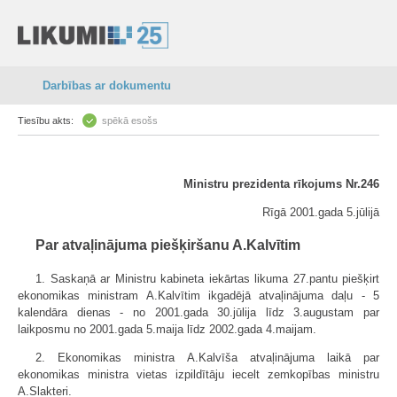
Darbības ar dokumentu
Tiesību akts:
spēkā esošs
Ministru prezidenta rīkojums Nr.246
Rīgā 2001.gada 5.jūlijā
Par atvaļinājuma piešķiršanu A.Kalvītim
1. Saskaņā ar Ministru kabineta iekārtas likuma 27.pantu piešķirt
ekonomikas ministram A.Kalvītim ikgadējā atvaļinājuma daļu - 5
kalendāra dienas - no 2001.gada 30.jūlija līdz 3.augustam par
laikposmu no 2001.gada 5.maija līdz 2002.gada 4.maijam.
2. Ekonomikas ministra A.Kalvīša atvaļinājuma laikā par
ekonomikas ministra vietas izpildītāju iecelt zemkopības ministru
A.Slakteri.