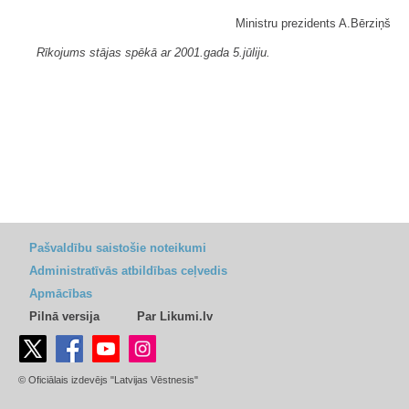
Ministru prezidents A.Bērziņš
Rīkojums stājas spēkā ar 2001.gada 5.jūliju.
Pašvaldību saistošie noteikumi
Administratīvās atbildības ceļvedis
Apmācības
Pilnā versija
Par Likumi.lv
© Oficiālais izdevējs "Latvijas Vēstnesis"