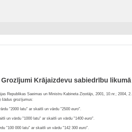
Grozījumi Krājaizdevu sabiedrību likumā
ijas Republikas Saeimas un Ministru Kabineta Ziņotājs, 2001, 10.nr.; 2004, 2.nr
.) šādus grozījumus:
vārdu "2000 latu" ar skaitli un vārdu "2500
euro
".
itli un vārdu "1000 latu" ar skaitli un vārdu "1400
euro
".
ārdu "100 000 latu" ar skaitli un vārdu "142 300
euro
".