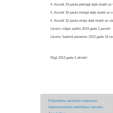
4. Aizstāt 29.panta piektajā daļā skaitli un
5. Aizstāt 30.panta trešajā daļā skaitli un 
6. Aizstāt 32.panta otrajā daļā skaitli un v
Likums stājas spēkā 2014.gada 1.janvārī.
Likums Saeimā pieņemts 2013.gada 19.se
Rīgā 2013.gada 3.oktobrī
Pašvaldību saistošie noteikumi
Administratīvās atbildības ceļvedis