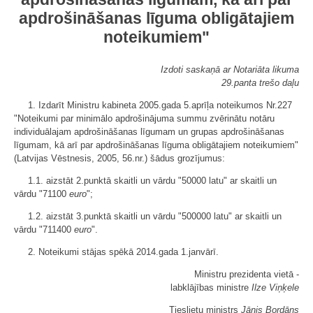
apdrošināšanas līguma obligātajiem
noteikumiem"
Izdoti saskaņā ar Notariāta likuma
29.panta trešo daļu
1. Izdarīt Ministru kabineta 2005.gada 5.aprīļa noteikumos Nr.227
"Noteikumi par minimālo apdrošinājuma summu zvērinātu notāru
individuālajam apdrošināšanas līgumam un grupas apdrošināšanas
līgumam, kā arī par apdrošināšanas līguma obligātajiem noteikumiem"
(Latvijas Vēstnesis, 2005, 56.nr.) šādus grozījumus:
1.1. aizstāt 2.punktā skaitli un vārdu "50000 latu" ar skaitli un
vārdu "71100
euro
";
1.2. aizstāt 3.punktā skaitli un vārdu "500000 latu" ar skaitli un
vārdu "711400
euro
".
2. Noteikumi stājas spēkā 2014.gada 1.janvārī.
Ministru prezidenta vietā -
labklājības ministre
Ilze Viņķele
Tieslietu ministrs
Jānis Bordāns