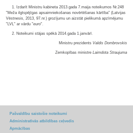
1. Izdarīt Ministru kabineta 2013.gada 7.maija noteikumos Nr.248
"Meža ilgtspējīgas apsaimniekošanas novērtēšanas kārtība" (Latvijas
Vēstnesis, 2013, 97.nr.) grozījumu un aizstāt pielikumā apzīmējumu
"LVL" ar vārdu "
euro
".
2. Noteikumi stājas spēkā 2014.gada 1.janvārī.
Ministru prezidents
Valdis Dombrovskis
Zemkopības ministre
Laimdota Straujuma
Pašvaldību saistošie noteikumi
Administratīvās atbildības ceļvedis
Apmācības