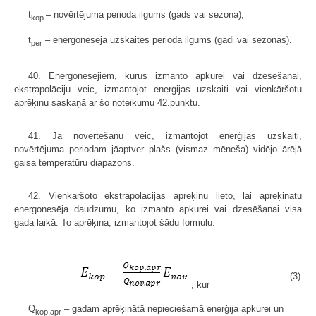
t
– novērtējuma perioda ilgums (gads vai sezona);
kop
t
– energonesēja uzskaites perioda ilgums (gadi vai sezonas).
per
40. Energonesējiem, kurus izmanto apkurei vai dzesēšanai,
ekstrapolāciju veic, izmantojot enerģijas uzskaiti vai vienkāršotu
aprēķinu saskaņā ar šo noteikumu 42.punktu.
41. Ja novērtēšanu veic, izmantojot enerģijas uzskaiti,
novērtējuma periodam jāaptver plašs (vismaz mēneša) vidējo ārējā
gaisa temperatūru diapazons.
42. Vienkāršoto ekstrapolācijas aprēķinu lieto, lai aprēķinātu
energonesēja daudzumu, ko izmanto apkurei vai dzesēšanai visa
gada laikā. To aprēķina, izmantojot šādu formulu:
(3)
, kur
Q
– gadam aprēķinātā nepieciešamā enerģija apkurei un
kop,apr