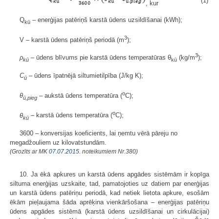
(1)
, kur
Q
– enerģijas patēriņš karstā ūdens uzsildīšanai (kWh);
kū
3
V – karstā ūdens patēriņš periodā (m
);
3
ρ
– ūdens blīvums pie karstā ūdens temperatūras θ
(kg/m
);
kū
kū
C
– ūdens īpatnējā siltumietilpība (J/kg K);
ū
o
θ
– aukstā ūdens temperatūra (
C);
ū,pieg
o
θ
– karstā ūdens temperatūra (
C);
kū
3600 – konversijas koeficients, lai ņemtu vērā pāreju no
megadžouliem uz kilovatstundām.
(Grozīts ar MK
07.07.2015.
noteikumiem Nr.380)
10. Ja ēkā apkures un karstā ūdens apgādes sistēmām ir kopīga
siltuma enerģijas uzskaite, tad, pamatojoties uz datiem par enerģijas
un karstā ūdens patēriņu periodā, kad netiek lietota apkure, esošām
ēkām pieļaujama šāda aprēķina vienkāršošana – enerģijas patēriņu
ūdens apgādes sistēmā (karstā ūdens uzsildīšanai un cirkulācijai)