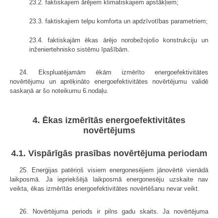
23.2. faktiskajiem ārējiem klimatiskajiem apstākļiem;
23.3. faktiskajiem telpu komforta un apdzīvotības parametriem;
23.4. faktiskajām ēkas ārējo norobežojošo konstrukciju un
inženiertehnisko sistēmu īpašībām.
24. Ekspluatējamām ēkām izmērīto energoefektivitātes
novērtējumu un aprēķināto energoefektivitātes novērtējumu validē
saskaņā ar šo noteikumu 6.nodaļu.
4. Ēkas izmērītās energoefektivitātes
novērtējums
4.1. Vispārīgās prasības novērtējuma periodam
25. Enerģijas patēriņš visiem energonesējiem jānovērtē vienādā
laikposmā. Ja iepriekšējā laikposmā energonesēju uzskaite nav
veikta, ēkas izmērītās energoefektivitātes novērtēšanu nevar veikt.
26. Novērtējuma periods ir pilns gadu skaits. Ja novērtējuma