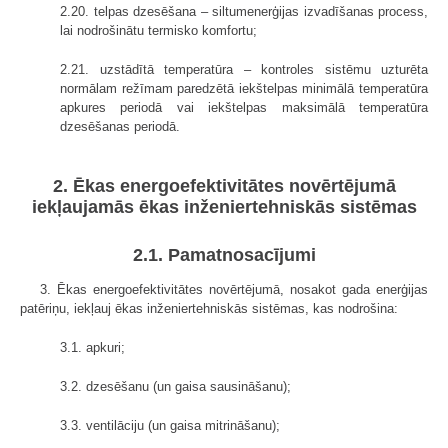
2.20. telpas dzesēšana – siltumenerģijas izvadīšanas process,
lai nodrošinātu termisko komfortu;
2.21. uzstādītā temperatūra – kontroles sistēmu uzturēta
normālam režīmam paredzētā iekštelpas minimālā temperatūra
apkures periodā vai iekštelpas maksimālā temperatūra
dzesēšanas periodā.
2. Ēkas energoefektivitātes novērtējumā
iekļaujamās ēkas inženiertehniskās sistēmas
2.1. Pamatnosacījumi
3. Ēkas energoefektivitātes novērtējumā, nosakot gada enerģijas
patēriņu, iekļauj ēkas inženiertehniskās sistēmas, kas nodrošina:
3.1. apkuri;
3.2. dzesēšanu (un gaisa sausināšanu);
3.3. ventilāciju (un gaisa mitrināšanu);