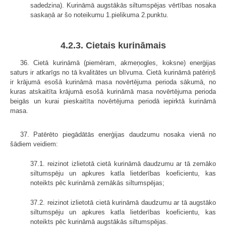
sadedzina). Kurināmā augstākās siltumspējas vērtības nosaka
saskaņā ar šo noteikumu 1.pielikuma 2.punktu.
4.2.3. Cietais kurināmais
36. Cietā kurināmā (piemēram, akmeņogles, koksne) enerģijas
saturs ir atkarīgs no tā kvalitātes un blīvuma. Cietā kurināmā patēriņš
ir krājumā esošā kurināmā masa novērtējuma perioda sākumā, no
kuras atskaitīta krājumā esošā kurināmā masa novērtējuma perioda
beigās un kurai pieskaitīta novērtējuma periodā iepirktā kurināmā
masa.
37. Patērēto piegādātās enerģijas daudzumu nosaka vienā no
šādiem veidiem:
37.1. reizinot izlietotā cietā kurināmā daudzumu ar tā zemāko
siltumspēju un apkures katla lietderības koeficientu, kas
noteikts pēc kurināmā zemākās siltumspējas;
37.2. reizinot izlietotā cietā kurināmā daudzumu ar tā augstāko
siltumspēju un apkures katla lietderības koeficientu, kas
noteikts pēc kurināmā augstākās siltumspējas.