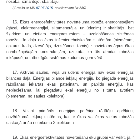
nosaka, izmantojot skaitītāju.
(Grozīts ar MK
07.07.2015.
noteikumiem Nr.380)
16. Ēkas energoefektivitātes novērtējuma robeža energonesējiem
(gāzei, elektroenerģijai, siltumenerģijai un ūdenim) ir skaitītājs, bet
šķidriem un cietiem energoresursiem – uzglabāšanas sistēmas
robeža. Ja daļa no ēkas inženiertehniskajām sistēmām (piemēram,
apkures katls, dzesētājs, dzesēšanas tornis) ir novietotas ārpus ēkas
norobežojošajām konstrukcijām, uzskata, ka tās atrodas robežas
iekšpusē, un attiecīgās sistēmas zudumus ņem vērā.
17. Aktīvās saules, vēja un ūdens enerģija nav ēkas enerģijas
bilances daļa. Enerģijas bilancē iekļauj enerģiju, ko piegādā enerģijas
ražošanas iekārtas ēkas patēriņam, un papildu enerģiju, kas
nepieciešama, lai piegādātu ēkai enerģiju no siltuma avotiem
(piemēram, no saules kolektora).
18. Veicot primārās enerģijas patēriņa rādītāju aprēķinu,
novērtējumā iekļauj sistēmas, kas ir ēkas vai ēkas vietas robežās
saskaņā ar šo noteikumu 3.pielikumu.
19. Ēkas energoefektivitātes novērtēšanu ēku grupai var veikt, ja ir