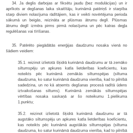
34. Ja deglis darbojas ar fiksētu jaudu (bez modulācijas) un ir
aprīkots ar degšanas laika skaitītāju, kurināmā patēriņš ir starpība
starp diviem nolasījuma rādītājiem, kas ir veikti novērtējuma perioda
sākumā un beigās, reizināta ar plūsmas ātrumu deglī. Plūsmas
ātrumu deglī izmēra pirms pirmā nolasījuma un pēc katras degļa
regulēšanas vai tīrīšanas.
35. Patērēto piegādātās enerģijas daudzumu nosaka vienā no
šādiem veidiem:
35.1. reizinot izlietotā šķidrā kurināmā daudzumu ar tā zemāko
siltumspēju un apkures katla lietderības koeficientu, kas
noteikts pēc kurināmā zemākās siltumspējas (siltuma
daudzuma, ko satur kurināmā daudzuma vienība, kad to pilnībā
sadedzina, un no kā atņemts degšanas procesā radītā ūdens
iztvaikošanas siltums). Kurināmā zemākās siltumspējas
vērtības nosaka saskaņā ar šo noteikumu 1.pielikuma
1.punktu;
35.2. reizinot izlietotā šķidrā kurināmā daudzumu ar tā
augstāko siltumspēju un apkures katla lietderības koeficientu,
kas noteikts pēc kurināmā augstākās siltumspējas (siltuma
daudzuma, ko satur kurināmā daudzuma vienība, kad to pilnībā