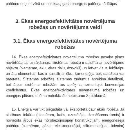
patēriņu neņem vērā un neiekļauj gada enerģijas patēriņa rādītājos.
3. Ēkas energoefektivitātes novērtējuma
robežas un novērtējuma veidi
3.1. Ēkas energoefektivitātes novērtējuma
robežas
14. Ēkas energoefektivitātes novērtējuma robežas nosaka pirms
novērtēšanas uzsākšanas. Sistēmas robeža ir saistīta ar novērtējamo
objektu (piemēram, ēku, ēkas daļu, dzīvokli) un ietver visus iekštelpu
un āra elementus, kas ir saistīti ar ēku, kur enerģija tiek saražota vai
patērēta. Sistēmas robežās sistēmas zudumus aprēķina detalizēti,
bet ārpus sistēmas robežām tos aprēķina, izmantojot konversijas
koeficientus. Ēkas energoefektivitātes novērtējuma robežas un
enerģijas plūsmu shēma noteikta šo noteikumu 2.pielikumā.
15. Enerģija var tikt piegādāta vai eksportēta caur ēkas robežu. Ja
sistēmas iekārta (piemēram, katls, dzesētājs, dzesēšanas tornis) ir
novietota ārpus ēkas norobežojošajām konstrukcijām, energonesēja
patēriņu (piemēram, gāzei, elektroenerģijai, siltumenerģijai, ūdenim)