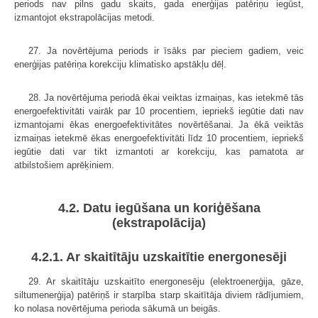
periods nav pilns gadu skaits, gada enerģijas patēriņu iegūst,
izmantojot ekstrapolācijas metodi.
27. Ja novērtējuma periods ir īsāks par pieciem gadiem, veic
enerģijas patēriņa korekciju klimatisko apstākļu dēļ.
28. Ja novērtējuma periodā ēkai veiktas izmaiņas, kas ietekmē tās
energoefektivitāti vairāk par 10 procentiem, iepriekš iegūtie dati nav
izmantojami ēkas energoefektivitātes novērtēšanai. Ja ēkā veiktās
izmaiņas ietekmē ēkas energoefektivitāti līdz 10 procentiem, iepriekš
iegūtie dati var tikt izmantoti ar korekciju, kas pamatota ar
atbilstošiem aprēķiniem.
4.2. Datu iegūšana un koriģēšana
(ekstrapolācija)
4.2.1. Ar skaitītāju uzskaitītie energonesēji
29. Ar skaitītāju uzskaitīto energonesēju (elektroenerģija, gāze,
siltumenerģija) patēriņš ir starpība starp skaitītāja diviem rādījumiem,
ko nolasa novērtējuma perioda sākumā un beigās.