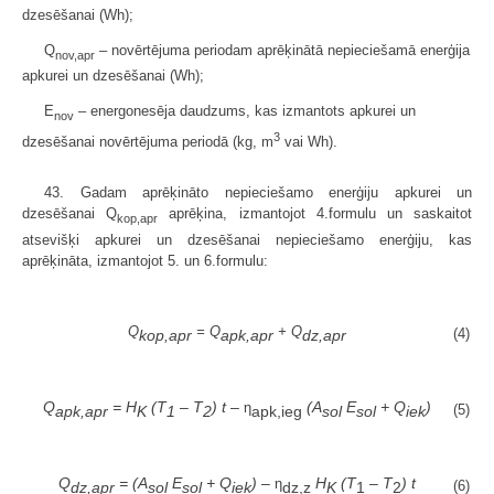
dzesēšanai (Wh);
Q
– novērtējuma periodam aprēķinātā nepieciešamā enerģija
nov,apr
apkurei un dzesēšanai (Wh);
E
– energonesēja daudzums, kas izmantots apkurei un
nov
3
dzesēšanai novērtējuma periodā (kg, m
vai Wh).
43. Gadam aprēķināto nepieciešamo enerģiju apkurei un
dzesēšanai Q
aprēķina, izmantojot 4.formulu un saskaitot
kop,apr
atsevišķi apkurei un dzesēšanai nepieciešamo enerģiju, kas
aprēķināta, izmantojot 5. un 6.formulu:
Q
= Q
+ Q
(4)
kop,apr
apk,apr
dz,apr
Q
= H
(T
– T
) t –
(A
E
+ Q
)
η
(5)
apk,ieg
apk,apr
K
1
2
sol
sol
iek
Q
= (A
E
+ Q
) –
H
(T
– T
) t
η
(6)
dz,z
1
2
dz,apr
sol
sol
iek
K