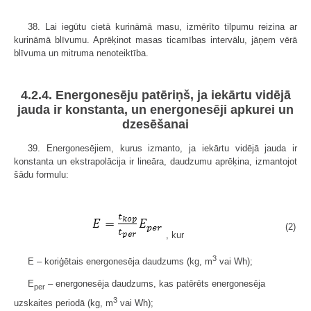
38. Lai iegūtu cietā kurināmā masu, izmērīto tilpumu reizina ar
kurināmā blīvumu. Aprēķinot masas ticamības intervālu, jāņem vērā
blīvuma un mitruma nenoteiktība.
4.2.4. Energonesēju patēriņš, ja iekārtu vidējā
jauda ir konstanta, un energonesēji apkurei un
dzesēšanai
39. Energonesējiem, kurus izmanto, ja iekārtu vidējā jauda ir
konstanta un ekstrapolācija ir lineāra, daudzumu aprēķina, izmantojot
šādu formulu:
(2)
, kur
3
E – koriģētais energonesēja daudzums (kg, m
vai Wh);
­E
– energonesēja daudzums, kas patērēts energonesēja
per
3
uzskaites periodā (kg, m
vai Wh);