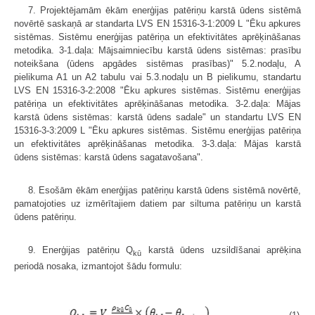
7. Projektējamām ēkām enerģijas patēriņu karstā ūdens sistēmā
novērtē saskaņā ar standarta LVS EN 15316-3-1:2009 L "Ēku apkures
sistēmas. Sistēmu enerģijas patēriņa un efektivitātes aprēķināšanas
metodika. 3-1.daļa: Mājsaimniecību karstā ūdens sistēmas: prasību
noteikšana (ūdens apgādes sistēmas prasības)" 5.2.nodaļu, A
pielikuma A1 un A2 tabulu vai 5.3.nodaļu un B pielikumu, standartu
LVS EN 15316-3-2:2008 "Ēku apkures sistēmas. Sistēmu enerģijas
patēriņa un efektivitātes aprēķināšanas metodika. 3-2.daļa: Mājas
karstā ūdens sistēmas: karstā ūdens sadale" un standartu LVS EN
15316-3-3:2009 L "Ēku apkures sistēmas. Sistēmu enerģijas patēriņa
un efektivitātes aprēķināšanas metodika. 3-3.daļa: Mājas karstā
ūdens sistēmas: karstā ūdens sagatavošana".
8. Esošām ēkām enerģijas patēriņu karstā ūdens sistēmā novērtē,
pamatojoties uz izmērītajiem datiem par siltuma patēriņu un karstā
ūdens patēriņu.
9. Enerģijas patēriņu Q
karstā ūdens uzsildīšanai aprēķina
kū
periodā nosaka, izmantojot šādu formulu: