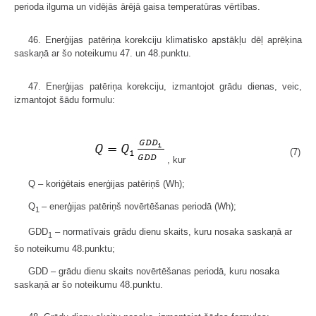
perioda ilguma un vidējās ārējā gaisa temperatūras vērtības.
46. Enerģijas patēriņa korekciju klimatisko apstākļu dēļ aprēķina
saskaņā ar šo noteikumu 47. un 48.punktu.
47. Enerģijas patēriņa korekciju, izmantojot grādu dienas, veic,
izmantojot šādu formulu:
(7)
, kur
Q – koriģētais enerģijas patēriņš (Wh);
Q
– enerģijas patēriņš novērtēšanas periodā (Wh);
1
GDD
– normatīvais grādu dienu skaits, kuru nosaka saskaņā ar
1
šo noteikumu 48.punktu;
GDD – grādu dienu skaits novērtēšanas periodā, kuru nosaka
saskaņā ar šo noteikumu 48.punktu.