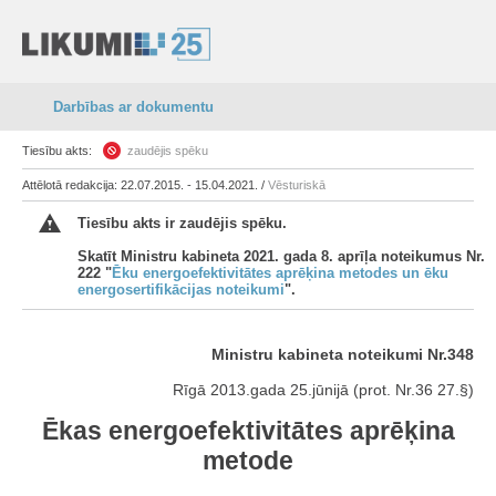
Darbības ar dokumentu
Tiesību akts:
zaudējis spēku
Attēlotā redakcija: 22.07.2015. - 15.04.2021. /
Vēsturiskā
Tiesību akts ir zaudējis spēku.
Skatīt Ministru kabineta 2021. gada 8. aprīļa noteikumus Nr.
222 "
Ēku energoefektivitātes aprēķina metodes un ēku
energosertifikācijas noteikumi
".
Ministru kabineta noteikumi Nr.348
Rīgā 2013.gada 25.jūnijā (prot. Nr.36 27.§)
Ēkas energoefektivitātes aprēķina
metode