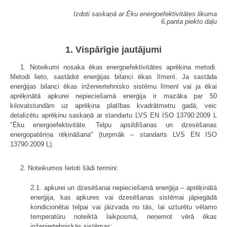
Izdoti saskaņā ar Ēku energoefektivitātes likuma
6.panta piekto daļu
1. Vispārīgie jautājumi
1. Noteikumi nosaka ēkas energoefektivitātes aprēķina metodi.
Metodi lieto, sastādot enerģijas bilanci ēkas līmenī. Ja sastāda
enerģijas bilanci ēkas inženiertehnisko sistēmu līmenī vai ja ēkai
aprēķinātā apkurei nepieciešamā enerģija ir mazāka par 50
kilovatstundām uz aprēķina platības kvadrātmetru gadā, veic
detalizētu aprēķinu saskaņā ar standartu LVS EN ISO 13790:2009 L
"Ēku energoefektivitāte. Telpu apsildīšanas un dzesēšanas
energopatēriņa rēķināšana" (turpmāk – standarts LVS EN ISO
13790:2009 L).
2. Noteikumos lietoti šādi termini:
2.1. apkurei un dzesēšanai nepieciešamā enerģija – aprēķinātā
enerģija, kas apkures vai dzesēšanas sistēmai jāpiegādā
kondicionētai telpai vai jāizvada no tās, lai uzturētu vēlamo
temperatūru noteiktā laikposmā, neņemot vērā ēkas
inženiertehniskās sistēmas;