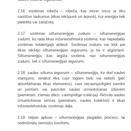
2.16. sistēmas robeža – robeža, kas ietver visus ar ēku
saistītos laukumus (ēkas iekšpusē un ārpusē), kur enerģija tiek
patērēta vai saražota;
2.17. sistēmas siltumenerģijas zudumi – siltumenerģijas
zudumi, ko rada ēkas inženiertehniskā sistēma, kas nepiedalās
sistēmas lietderīgajā atdevē. Sistēmas zudumi var kļūt par
ēkas iekšējo siltumenerģijas ieguvumu, ja tie ir atgūstami.
Siltumenerģija, kas atgūta sistēmā, nav siltumenerģijas
zudumi, bet ir siltumenerģijas ieguvumi;
2.18. saules siltuma ieguvumi – siltumenerģija, ko dod saules
starojums, ienākot ēkā caur logiem tieši vai netieši (pēc
absorbēšanas ēkas elementos), caur necaurspīdīgām sienām
un jumtiem vai pasīvām saules izmantošanas izbūvēm
(piemēram, ziemas dārzi, caurspīdīga izolācija). Aktīvās saules
izmantošanas ierīces (piemēram, saules kolektori) ir ēkas
inženiertehniskās sistēmas daļa;
2.19. telpas apkure – siltumenerģijas piegādes process, lai
nodrošinātu termisko komfortu;