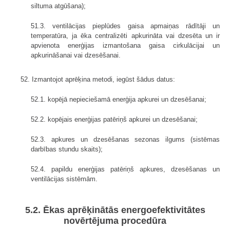
siltuma atgūšana);
51.3. ventilācijas pieplūdes gaisa apmaiņas rādītāji un
temperatūra, ja ēka centralizēti apkurināta vai dzesēta un ir
apvienota enerģijas izmantošana gaisa cirkulācijai un
apkurināšanai vai dzesēšanai.
52. Izmantojot aprēķina metodi, iegūst šādus datus:
52.1. kopējā nepieciešamā enerģija apkurei un dzesēšanai;
52.2. kopējais enerģijas patēriņš apkurei un dzesēšanai;
52.3. apkures un dzesēšanas sezonas ilgums (sistēmas
darbības stundu skaits);
52.4. papildu enerģijas patēriņš apkures, dzesēšanas un
ventilācijas sistēmām.
5.2. Ēkas aprēķinātās energoefektivitātes
novērtējuma procedūra