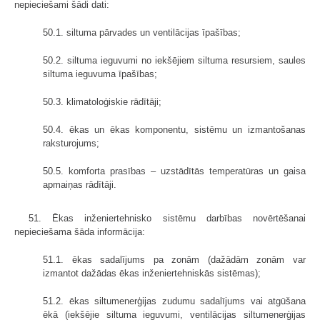
nepieciešami šādi dati:
50.1. siltuma pārvades un ventilācijas īpašības;
50.2. siltuma ieguvumi no iekšējiem siltuma resursiem, saules
siltuma ieguvuma īpašības;
50.3. klimatoloģiskie rādītāji;
50.4. ēkas un ēkas komponentu, sistēmu un izmantošanas
raksturojums;
50.5. komforta prasības – uzstādītās temperatūras un gaisa
apmaiņas rādītāji.
51. Ēkas inženiertehnisko sistēmu darbības novērtēšanai
nepieciešama šāda informācija:
51.1. ēkas sadalījums pa zonām (dažādām zonām var
izmantot dažādas ēkas inženiertehniskās sistēmas);
51.2. ēkas siltumenerģijas zudumu sadalījums vai atgūšana
ēkā (iekšējie siltuma ieguvumi, ventilācijas siltumenerģijas