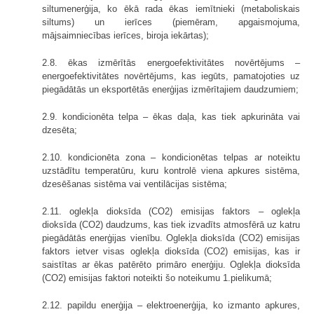
siltumenerģija, ko ēkā rada ēkas iemītnieki (metaboliskais
siltums) un ierīces (piemēram, apgaismojuma,
mājsaimniecības ierīces, biroja iekārtas);
2.8. ēkas izmērītās energoefektivitātes novērtējums –
energoefektivitātes novērtējums, kas iegūts, pamatojoties uz
piegādātās un eksportētās enerģijas izmērītajiem daudzumiem;
2.9. kondicionēta telpa – ēkas daļa, kas tiek apkurināta vai
dzesēta;
2.10. kondicionēta zona – kondicionētas telpas ar noteiktu
uzstādītu temperatūru, kuru kontrolē viena apkures sistēma,
dzesēšanas sistēma vai ventilācijas sistēma;
2.11. oglekļa dioksīda (CO2) emisijas faktors – oglekļa
dioksīda (CO2) daudzums, kas tiek izvadīts atmosfērā uz katru
piegādātās enerģijas vienību. Oglekļa dioksīda (CO2) emisijas
faktors ietver visas oglekļa dioksīda (CO2) emisijas, kas ir
saistītas ar ēkas patērēto primāro enerģiju. Oglekļa dioksīda
(CO2) emisijas faktori noteikti šo noteikumu 1.pielikumā;
2.12. papildu enerģija – elektroenerģija, ko izmanto apkures,