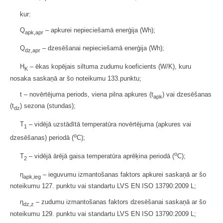
kur:
Q
– apkurei nepieciešamā enerģija (Wh);
apk,apr
Q
– dzesēšanai nepieciešamā enerģija (Wh);
dz,apr
H
– ēkas kopējais siltuma zudumu koeficients (W/K), kuru
K
nosaka saskaņā ar šo noteikumu 133.punktu;
t – novērtējuma periods, viena pilna apkures (t
) vai dzesēšanas
apk
(t
) sezona (stundas);
dz
T
– vidējā uzstādītā temperatūra novērtējuma (apkures vai
1
o
dzesēšanas) periodā (
C);
o
T
– vidējā ārējā gaisa temperatūra aprēķina periodā (
C);
2
η
– ieguvumu izmantošanas faktors apkurei saskaņā ar šo
apk,ieg
noteikumu 127. punktu vai standartu LVS EN ISO 13790:2009 L;
η
– zudumu izmantošanas faktors dzesēšanai saskaņā ar šo
dz,z
noteikumu 129. punktu vai standartu LVS EN ISO 13790:2009 L;