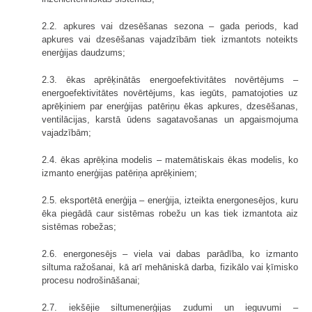
2.2. apkures vai dzesēšanas sezona – gada periods, kad
apkures vai dzesēšanas vajadzībām tiek izmantots noteikts
enerģijas daudzums;
2.3. ēkas aprēķinātās energoefektivitātes novērtējums –
energoefektivitātes novērtējums, kas iegūts, pamatojoties uz
aprēķiniem par enerģijas patēriņu ēkas apkures, dzesēšanas,
ventilācijas, karstā ūdens sagatavošanas un apgaismojuma
vajadzībām;
2.4. ēkas aprēķina modelis – matemātiskais ēkas modelis, ko
izmanto enerģijas patēriņa aprēķiniem;
2.5. eksportētā enerģija – enerģija, izteikta energonesējos, kuru
ēka piegādā caur sistēmas robežu un kas tiek izmantota aiz
sistēmas robežas;
2.6. energonesējs – viela vai dabas parādība, ko izmanto
siltuma ražošanai, kā arī mehāniskā darba, fizikālo vai ķīmisko
procesu nodrošināšanai;
2.7. iekšējie siltumenerģijas zudumi un ieguvumi –