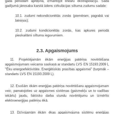
gada periodam aprēķina, izmantojot lineāru ekstrapolāciju. Šādā
gadījumā jānosaka karstā ūdens cirkulācijas siltuma zudumu sadale:
10.1. zudumi nekondicionētās zonās (piemēram, pagrabā vai
bēniņos);
10.2. zudumi kondicionētās zonās, kas apkures periodā
pieskaitāmi siltuma ieguvumiem.
2.3. Apgaismojums
11. Projektējamām ēkām enerģijas patēriņa novērtēšana
apgaismojumam veicama saskaņā ar standartu LVS EN 15193:2009 L
"Ēku energoefektivitāte. Enerģētiskās prasības apgaismei" (turpmāk –
standarts LVS EN 15193:2009 L).
12. Esošām ēkām enerģijas patēriņa novērtēšanu apgaismojumam
veic, pamatojoties uz apgaismes sistēmas (gaismekļu un to vadības
iekārtu) jaudu, faktisko darba stundu novērtējumu un izmērīto
elektroenerģijas patēriņu ēkā.
13. Dzīvojamām ēkām ēkas apgaismojuma sistēmu enerģijas