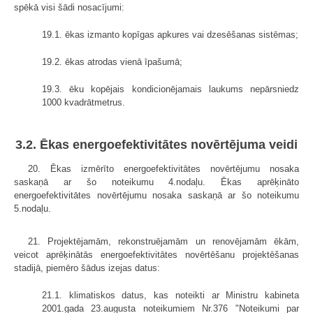
spēkā visi šādi nosacījumi:
19.1. ēkas izmanto kopīgas apkures vai dzesēšanas sistēmas;
19.2. ēkas atrodas vienā īpašumā;
19.3. ēku kopējais kondicionējamais laukums nepārsniedz
1000 kvadrātmetrus.
3.2. Ēkas energoefektivitātes novērtējuma veidi
20. Ēkas izmērīto energoefektivitātes novērtējumu nosaka
saskaņā ar šo noteikumu 4.nodaļu. Ēkas aprēķināto
energoefektivitātes novērtējumu nosaka saskaņā ar šo noteikumu
5.nodaļu.
21. Projektējamām, rekonstruējamām un renovējamām ēkām,
veicot aprēķinātās energoefektivitātes novērtēšanu projektēšanas
stadijā, piemēro šādus izejas datus:
21.1. klimatiskos datus, kas noteikti ar Ministru kabineta
2001.gada 23.augusta noteikumiem Nr.376 "Noteikumi par