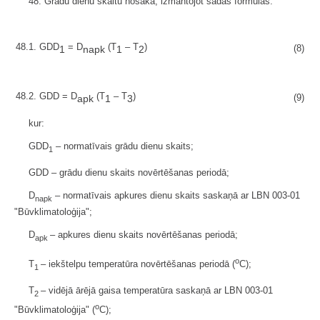
48. Grādu dienu skaitu nosaka, izmantojot šādas formulas:
48.1. GDD
= D
(T
– T
)
(8)
1
napk
1
2
48.2. GDD = D
(T
– T
)
(9)
apk
1
3
kur:
GDD
– normatīvais grādu dienu skaits;
1
GDD – grādu dienu skaits novērtēšanas periodā;
D
– normatīvais apkures dienu skaits saskaņā ar LBN 003-01
napk
"Būvklimatoloģija";
D
– apkures dienu skaits novērtēšanas periodā;
apk
o
T
– iekštelpu temperatūra novērtēšanas periodā (
C);
1
T
– vidējā ārējā gaisa temperatūra saskaņā ar LBN 003-01
2
o
"Būvklimatoloģija" (
C);