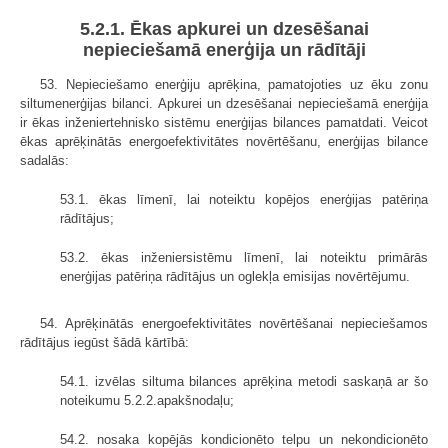
5.2.1. Ēkas apkurei un dzesēšanai
nepieciešamā enerģija un rādītāji
53. Nepieciešamo enerģiju aprēķina, pamatojoties uz ēku zonu
siltumenerģijas bilanci. Apkurei un dzesēšanai nepieciešamā enerģija
ir ēkas inženiertehnisko sistēmu enerģijas bilances pamatdati. Veicot
ēkas aprēķinātās energoefektivitātes novērtēšanu, enerģijas bilance
sadalās:
53.1. ēkas līmenī, lai noteiktu kopējos enerģijas patēriņa
rādītājus;
53.2. ēkas inženiersistēmu līmenī, lai noteiktu primārās
enerģijas patēriņa rādītājus un oglekļa emisijas novērtējumu.
54. Aprēķinātās energoefektivitātes novērtēšanai nepieciešamos
rādītājus iegūst šādā kārtībā:
54.1. izvēlas siltuma bilances aprēķina metodi saskaņā ar šo
noteikumu 5.2.2.apakšnodaļu;
54.2. nosaka kopējās kondicionēto telpu un nekondicionēto