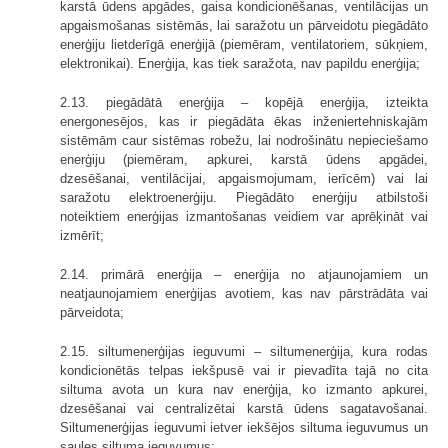
karstā ūdens apgādes, gaisa kondicionēšanas, ventilācijas un
apgaismošanas sistēmās, lai saražotu un pārveidotu piegādāto
enerģiju lietderīgā enerģijā (piemēram, ventilatoriem, sūkņiem,
elektronikai). Enerģija, kas tiek saražota, nav papildu enerģija;
2.13. piegādātā enerģija – kopējā enerģija, izteikta
energonesējos, kas ir piegādāta ēkas inženiertehniskajām
sistēmām caur sistēmas robežu, lai nodrošinātu nepieciešamo
enerģiju (piemēram, apkurei, karstā ūdens apgādei,
dzesēšanai, ventilācijai, apgaismojumam, ierīcēm) vai lai
saražotu elektroenerģiju. Piegādāto enerģiju atbilstoši
noteiktiem enerģijas izmantošanas veidiem var aprēķināt vai
izmērīt;
2.14. primārā enerģija – enerģija no atjaunojamiem un
neatjaunojamiem enerģijas avotiem, kas nav pārstrādāta vai
pārveidota;
2.15. siltumenerģijas ieguvumi – siltumenerģija, kura rodas
kondicionētās telpas iekšpusē vai ir pievadīta tajā no cita
siltuma avota un kura nav enerģija, ko izmanto apkurei,
dzesēšanai vai centralizētai karstā ūdens sagatavošanai.
Siltumenerģijas ieguvumi ietver iekšējos siltuma ieguvumus un
saules siltuma ieguvumus;