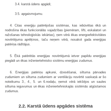
3.4. karstā ūdens apgādi;
3.5. apgaismojumu.
4. Citas enerģiju patērējošas sistēmas, kas iebūvētas ēkā un
nodrošina ēkas funkcionālās vajadzības (piemēram, lifti, eskalatori un
ražošanas tehnoloģiskās iekārtas), ņem vērā ēkas energoefektivitātes
novērtējuma aprēķinos, taču neņem vērā, nosakot gada enerģijas
patēriņa rādītājus.
5. Ēkā patērētās enerģijas novērtējumā ietver papildu enerģijas
piegādi un ēkas inženiertehnisko sistēmu enerģijas zudumus.
6. Enerģijas patēriņu apkurei, dzesēšanai, siltuma pārvades
zudumiem un siltuma zudumiem ar ventilāciju novērtē saskaņā ar šo
noteikumu 3., 4., 5. un 6.nodaļu, ņemot vērā iekšējos un saules
siltuma ieguvumus un ēkas inženiertehniskajās sistēmās atgūstamos
zudumus.
2.2. Karstā ūdens apgādes sistēma