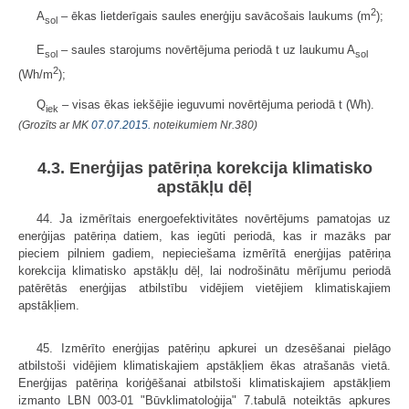
2
A
– ēkas lietderīgais saules enerģiju savācošais laukums (m
);
sol
E
– saules starojums novērtējuma periodā t uz laukumu A
sol
sol
2
(Wh/m
);
Q
– visas ēkas iekšējie ieguvumi novērtējuma periodā t (Wh).
iek
(Grozīts ar MK
07.07.2015.
noteikumiem Nr.380)
4.3. Enerģijas patēriņa korekcija klimatisko
apstākļu dēļ
44. Ja izmērītais energoefektivitātes novērtējums pamatojas uz
enerģijas patēriņa datiem, kas iegūti periodā, kas ir mazāks par
pieciem pilniem gadiem, nepieciešama izmērītā enerģijas patēriņa
korekcija klimatisko apstākļu dēļ, lai nodrošinātu mērījumu periodā
patērētās enerģijas atbilstību vidējiem vietējiem klimatiskajiem
apstākļiem.
45. Izmērīto enerģijas patēriņu apkurei un dzesēšanai pielāgo
atbilstoši vidējiem klimatiskajiem apstākļiem ēkas atrašanās vietā.
Enerģijas patēriņa koriģēšanai atbilstoši klimatiskajiem apstākļiem
izmanto LBN 003-01 "Būvklimatoloģija" 7.tabulā noteiktās apkures