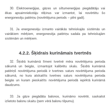
30. Elektroenerģijas, gāzes un siltumenerģijas piegādātāju vai
ēkas apsaimniekotāju rēķinus var izmantot, lai novērtētu šo
energonesēju patēriņu (novērtējuma periods – pilni gadi).
31. Ja energonesēju izmanto vairākās tehniskajās sistēmās un
vairākiem mērķiem, energonesēja patēriņu sadala pa tehniskajām
sistēmām un mērķiem.
4.2.2. Šķidrais kurināmais tvertnēs
32. Šķidrā kurināmā līmeni tvertnē mēra novērtējuma perioda
sākumā un beigās, izmantojot kalibrētu skalu. Šķidrā kurināmā
patēriņš novērtējuma periodā ir tvertnes saturs novērtējuma perioda
sākumā, no kura atskaitīts tvertnes saturs novērtējuma perioda
beigās un kuram pieskaitīts novērtējuma periodā iepirktā kurināmā
daudzums.
33. Ja gāze piegādāta balonos, kurināmo novērtē, saskaitot
izlietoto balonu skaitu (ņem vērā balonu tilpumu).