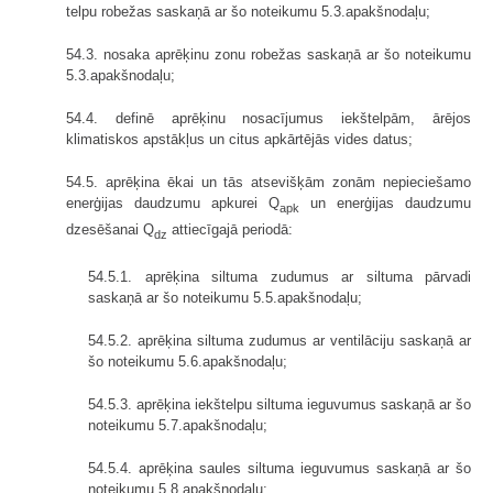
telpu robežas saskaņā ar šo noteikumu 5.3.apakšnodaļu;
54.3. nosaka aprēķinu zonu robežas saskaņā ar šo noteikumu
5.3.apakšnodaļu;
54.4. definē aprēķinu nosacījumus iekštelpām, ārējos
klimatiskos apstākļus un citus apkārtējās vides datus;
54.5. aprēķina ēkai un tās atsevišķām zonām nepieciešamo
enerģijas daudzumu apkurei Q
un enerģijas daudzumu
apk
dzesēšanai Q
attiecīgajā periodā:
dz
54.5.1. aprēķina siltuma zudumus ar siltuma pārvadi
saskaņā ar šo noteikumu 5.5.apakšnodaļu;
54.5.2. aprēķina siltuma zudumus ar ventilāciju saskaņā ar
šo noteikumu 5.6.apakšnodaļu;
54.5.3. aprēķina iekštelpu siltuma ieguvumus saskaņā ar šo
noteikumu 5.7.apakšnodaļu;
54.5.4. aprēķina saules siltuma ieguvumus saskaņā ar šo
noteikumu 5.8.apakšnodaļu;