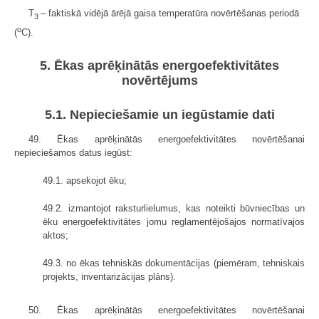
T
– faktiskā vidējā ārējā gaisa temperatūra novērtēšanas periodā
3
o
(
C).
5. Ēkas aprēķinātās energoefektivitātes
novērtējums
5.1. Nepieciešamie un iegūstamie dati
49. Ēkas aprēķinātās energoefektivitātes novērtēšanai
nepieciešamos datus iegūst:
49.1. apsekojot ēku;
49.2. izmantojot raksturlielumus, kas noteikti būvniecības un
ēku energoefektivitātes jomu reglamentējošajos normatīvajos
aktos;
49.3. no ēkas tehniskās dokumentācijas (piemēram, tehniskais
projekts, inventarizācijas plāns).
50. Ēkas aprēķinātās energoefektivitātes novērtēšanai