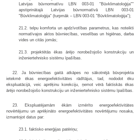
Latvijas būvnormatīvu LBN 003-01 "Būvklimatoloģija""
apstiprinātajā Latvijas būvnormatīvā LBN 003-01
"Būvklimatoloģija" (turpmāk – LBN 003-01 "Būvklimatoloģija");
21.2. telpu komforta un apdzīvotības parametrus, kas noteikti
normatīvajos aktos būvniecības, veselības un higiēnas, darba
vides un citās jomās;
21.3. projektētās ēkas ārējo norobežojošo konstrukciju un
inženiertehnisko sistēmu īpašības.
22. Ja būvniecības gaitā atkāpes no sākotnējā būvprojekta
ietekmē ēkas energoefektivitātes rādītājus, tad, nododot ēku
ekspluatācijā, veic aprēķinu korekciju, ņemot vērā faktiskās ēkas
ārējo norobežojošo konstrukciju un inženiertehnisko sistēmu īpašības.
23. Ekspluatējamām ēkām izmērīto energoefektivitātes
novērtējumu un aprēķināto energoefektivitātes novērtējumu nosaka,
izmantojot datus par:
23.1. faktisko enerģijas patēriņu;