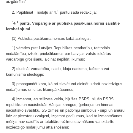
aizgādnība".
1
2. Papildināt I nodaļu ar 4.
pantu šādā redakcijā:
1
"
4.
pants. Vispārīgie ar publiska pasākuma norisi saistītie
ierobežojumi
(1) Publiska pasākuma norises laikā aizliegts:
1) vērsties pret Latvijas Republikas neatkarību, teritoriālo
nedalāmību, izteikt priekšlikumus par Latvijas valsts iekārtas
vardarbīgu grozīšanu, aicināt nepildīt likumus;
2) sludināt vardarbību, naidu, klaju nacisma, fašisma vai
komunisma ideoloģiju;
3) propagandēt karu, kā arī slavēt vai aicināt izdarīt noziedzīgus
nodarījumus un citus likumpārkāpumus;
4) izmantot, arī stilizētā veidā, bijušās PSRS, bijušo PSRS
republiku un nacistiskās Vācijas karogus, ģerboņus un himnas,
nacistisko svastiku, SS zīmes un padomju simbolus - sirpi un āmuru
līdz ar piecstaru zvaigzni, izņemot gadījumus, kad to izmantošanas
mērķis nav saistīts ar totalitāro režīmu slavināšanu vai izdarīto
noziedzīgo nodarījumu attaisnošanu;