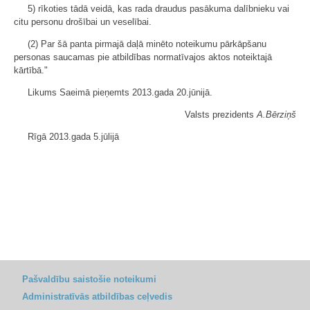
5) rīkoties tādā veidā, kas rada draudus pasākuma dalībnieku vai
citu personu drošībai un veselībai.
(2) Par šā panta pirmajā daļā minēto noteikumu pārkāpšanu
personas saucamas pie atbildības normatīvajos aktos noteiktajā
kārtībā."
Likums Saeimā pieņemts 2013.gada 20.jūnijā.
Valsts prezidents
A.Bērziņš
Rīgā 2013.gada 5.jūlijā
Pašvaldību saistošie noteikumi
Administratīvās atbildības ceļvedis