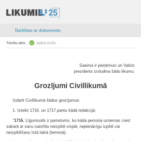
Darbības ar dokumentu
Tiesību akts:
spēkā esošs
Saeima ir pieņēmusi un Valsts
prezidents izsludina šādu likumu:
Grozījumi Civillikumā
Izdarīt Civillikumā šādus grozījumus:
1. Izteikt 1716. un 1717.pantu šādā redakcijā:
"
1716.
Līgumsods ir pametums, ko kāda persona uzņemas ciest
sakarā ar savu saistību neizpildi vispār, nepienācīgu izpildi vai
neizpildīšanu īstā laikā (termiņā).