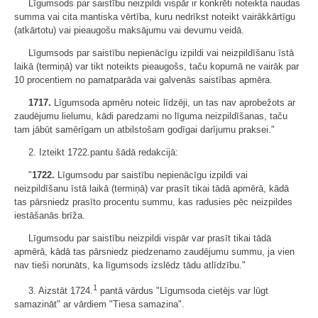
Līgumsods par saistību neizpildi vispār ir konkrēti noteikta naudas
summa vai cita mantiska vērtība, kuru nedrīkst noteikt vairākkārtīgu
(atkārtotu) vai pieaugošu maksājumu vai devumu veidā.
Līgumsods par saistību nepienācīgu izpildi vai neizpildīšanu īstā
laikā (termiņā) var tikt noteikts pieaugošs, taču kopumā ne vairāk par
10 procentiem no pamatparāda vai galvenās saistības apmēra.
1717.
Līgumsoda apmēru noteic līdzēji, un tas nav aprobežots ar
zaudējumu lielumu, kādi paredzami no līguma neizpildīšanas, taču
tam jābūt samērīgam un atbilstošam godīgai darījumu praksei."
2. Izteikt 1722.pantu šādā redakcijā:
"
1722.
Līgumsodu par saistību nepienācīgu izpildi vai
neizpildīšanu īstā laikā (termiņā) var prasīt tikai tādā apmērā, kādā
tas pārsniedz prasīto procentu summu, kas radusies pēc neizpildes
iestāšanās brīža.
Līgumsodu par saistību neizpildi vispār var prasīt tikai tādā
apmērā, kādā tas pārsniedz piedzenamo zaudējumu summu, ja vien
nav tieši norunāts, ka līgumsods izslēdz tādu atlīdzību."
1
3. Aizstāt 1724.
pantā vārdus "Līgumsoda cietējs var lūgt
samazināt" ar vārdiem "Tiesa samazina".