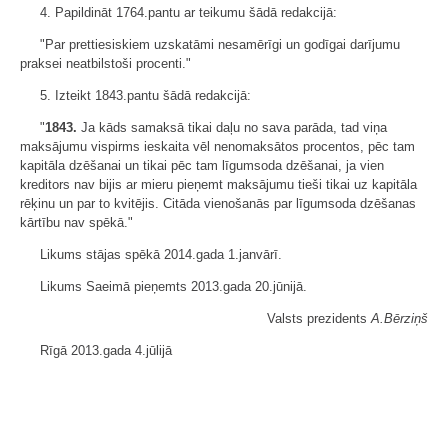
4. Papildināt 1764.pantu ar teikumu šādā redakcijā:
"Par prettiesiskiem uzskatāmi nesamērīgi un godīgai darījumu
praksei neatbilstoši procenti."
5. Izteikt 1843.pantu šādā redakcijā:
"
1843.
Ja kāds samaksā tikai daļu no sava parāda, tad viņa
maksājumu vispirms ieskaita vēl nenomaksātos procentos, pēc tam
kapitāla dzēšanai un tikai pēc tam līgumsoda dzēšanai, ja vien
kreditors nav bijis ar mieru pieņemt maksājumu tieši tikai uz kapitāla
rēķinu un par to kvitējis. Citāda vienošanās par līgumsoda dzēšanas
kārtību nav spēkā."
Likums stājas spēkā 2014.gada 1.janvārī.
Likums Saeimā pieņemts 2013.gada 20.jūnijā.
Valsts prezidents
A.Bērziņš
Rīgā 2013.gada 4.jūlijā