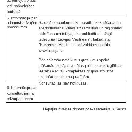
uzņēmējdarbības
vidi pašvaldības
teritorijā
5. Informācija par
administratīvajām
Saistošie noteikumi tiks nosūtīti izskatīšanai un
procedūrām
apstiprināšanai Vides aizsardzības un reģionālās
attīstības ministrijai, tiks publicēti oficiālajā
izdevumā "Latvijas Vēstnesis", laikrakstā
"Kurzemes Vārds" un pašvaldības portālā
www.liepaja.lv.
Pēc saistošo noteikumu grozījumu spēkā
stāšanās Liepājas pilsētas pirmsskolas izglītības
iestāžu vadītāji komplektēs grupas atbilstoši
saistošo noteikumu prasībām.
Konsultācijas nav notikušas.
6. Informācija par
konsultācijām ar
privātpersonām
Liepājas pilsētas domes priekšsēdētājs
U.Sesks