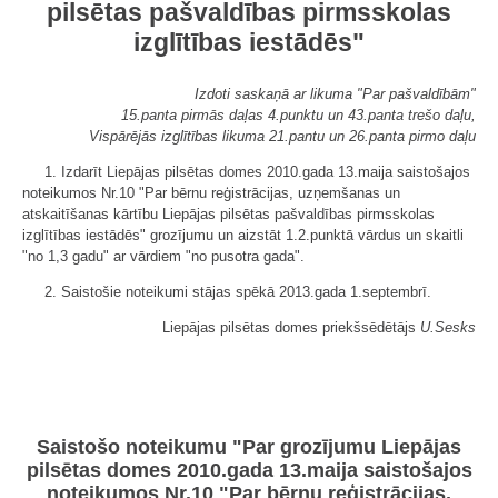
pilsētas pašvaldības pirmsskolas
izglītības iestādēs"
Izdoti saskaņā ar likuma "Par pašvaldībām"
15.panta pirmās daļas 4.punktu un 43.panta trešo daļu,
Vispārējās izglītības likuma 21.pantu un 26.panta pirmo daļu
1. Izdarīt Liepājas pilsētas domes 2010.gada 13.maija saistošajos
noteikumos Nr.10 "Par bērnu reģistrācijas, uzņemšanas un
atskaitīšanas kārtību Liepājas pilsētas pašvaldības pirmsskolas
izglītības iestādēs" grozījumu un aizstāt 1.2.punktā vārdus un skaitli
"no 1,3 gadu" ar vārdiem "no pusotra gada".
2. Saistošie noteikumi stājas spēkā 2013.gada 1.septembrī.
Liepājas pilsētas domes priekšsēdētājs
U.Sesks
Saistošo noteikumu "Par grozījumu Liepājas
pilsētas domes 2010.gada 13.maija saistošajos
noteikumos Nr.10 "Par bērnu reģistrācijas,