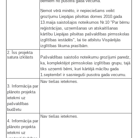
bērniem no pusotra gada vecuma.
Ņemot vērā minēto, ir nepieciešams veikt
grozījumu Liepājas pilsētas domes 2010.gada
13.maija saistošajos noteikumos Nr.10 "Par bērnu
reģistrācijas, uzņemšanas un atskaitīšanas
kārtību Liepājas pilsētas pašvaldības pirmsskolas
izglītības iestādēs", lai tie atbilstu Vispārējās
izglītības likuma prasībām.
2. Īss projekta
satura izklāsts
Pašvaldības saistošo noteikumu grozījumi paredz,
ka, komplektējot pirmsskolas izglītības grupu, tajā
tiks uzņemti bērni, kuri kārtējā mācību gada
1.septembrī ir sasnieguši pusotra gada vecumu.
Nav tiešas ietekmes.
3. Informācija par
plānoto projekta
ietekmi uz
pašvaldības
budžetu
Nav tiešas ietekmes.
4. Informācija par
plānoto projekta
ietekmi uz