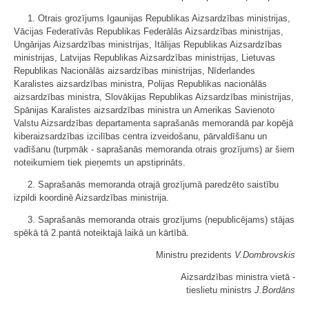
1. Otrais grozījums Igaunijas Republikas Aizsardzības ministrijas,
Vācijas Federatīvās Republikas Federālās Aizsardzības ministrijas,
Ungārijas Aizsardzības ministrijas, Itālijas Republikas Aizsardzības
ministrijas, Latvijas Republikas Aizsardzības ministrijas, Lietuvas
Republikas Nacionālās aizsardzības ministrijas, Nīderlandes
Karalistes aizsardzības ministra, Polijas Republikas nacionālās
aizsardzības ministra, Slovākijas Republikas Aizsardzības ministrijas,
Spānijas Karalistes aizsardzības ministra un Amerikas Savienoto
Valstu Aizsardzības departamenta saprašanās memorandā par kopējā
kiberaizsardzības izcilības centra izveidošanu, pārvaldīšanu un
vadīšanu (turpmāk - saprašanās memoranda otrais grozījums) ar šiem
noteikumiem tiek pieņemts un apstiprināts.
2. Saprašanās memoranda otrajā grozījumā paredzēto saistību
izpildi koordinē Aizsardzības ministrija.
3. Saprašanās memoranda otrais grozījums (nepublicējams) stājas
spēkā tā 2.pantā noteiktajā laikā un kārtībā.
Ministru prezidents
V.Dombrovskis
Aizsardzības ministra vietā -
tieslietu ministrs
J.Bordāns