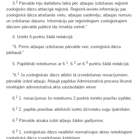
2
3.
Pārvalde triju darbdienu laikā pēc atļaujas izdošanas reģistrē
zooloģisko dārzu attiecīgā reģistrā. Reģistrā ievieto informāciju par
zooloģiskā dārza atrašanās vietu, atļaujas saņēmēju, atļaujas numuru
un izdošanas datumu. Informāciju par reģistrētajiem zooloģiskajiem
dārziem pārvalde publicē tās tīmekļa vietnē."
4. Izteikt 6.punktu šādā redakcijā:
"6. Pirms atļaujas izdošanas pārvalde veic zooloģiskā dārza
pārbaudi."
1
2
3
5. Papildināt noteikumus ar 6.
, 6.
un 6.
punktu šādā redakcijā:
1
"6.
Ja zooloģiskais dārzs atbilst tā izveidošanas nosacījumiem,
pārvalde izdod atļauju. Atļaujā papildus Administratīvā procesa likumā
minētajām administratīvā akta sastāvdaļām ietver:
1
6.
1. nosacījumus šo noteikumu 2.punktā minēto prasību izpildei;
1
6.
2. papildu prasības atbilstoši turēto dzīvnieku sugu īpatnībām.
2
6.
Pārvalde atsaka izdot atļauju šādos gadījumos:
2
6.
1. zooloģiskais dārzs neatbilst normatīvajos aktos noteiktajiem
zooloģiskā dārza izveidošanas kritērijiem;