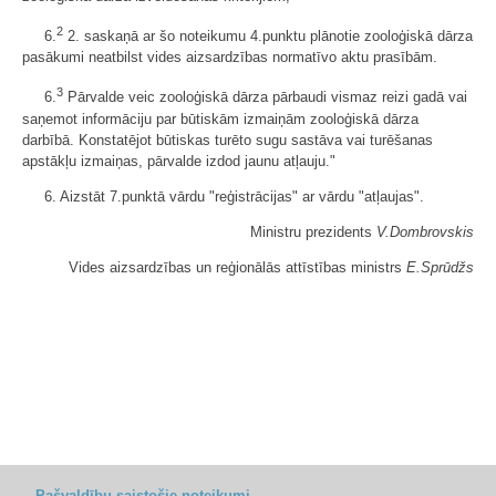
2
6.
2. saskaņā ar šo noteikumu 4.punktu plānotie zooloģiskā dārza
pasākumi neatbilst vides aizsardzības normatīvo aktu prasībām.
3
6.
Pārvalde veic zooloģiskā dārza pārbaudi vismaz reizi gadā vai
saņemot informāciju par būtiskām izmaiņām zooloģiskā dārza
darbībā. Konstatējot būtiskas turēto sugu sastāva vai turēšanas
apstākļu izmaiņas, pārvalde izdod jaunu atļauju."
6. Aizstāt 7.punktā vārdu "reģistrācijas" ar vārdu "atļaujas".
Ministru prezidents
V.Dombrovskis
Vides aizsardzības un reģionālās attīstības ministrs
E.Sprūdžs
Pašvaldību saistošie noteikumi