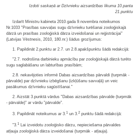
Izdoti saskaņā ar Dzīvnieku aizsardzības likuma 10.panta
21.punktu
Izdarīt Ministru kabineta 2010.gada 9.novembra noteikumos
Nr.1033 "Prasības savvaļas sugu dzīvnieku turēšanai zooloģiskajā
dārzā un prasības zooloģiskā dārza izveidošanai un reģistrācijai"
(Latvijas Vēstnesis, 2010, 180.nr.) šādus grozījumus:
1. Papildināt 2.punktu ar 2.7. un 2.8.apakšpunktu šādā redakcijā:
"2.7. nodrošina darbinieku apmācību par zooloģiskajā dārzā turēto
sugu saglabāšanu un labturības prasībām;
2.8. nekavējoties informē Dabas aizsardzības pārvaldi (turpmāk -
pārvalde) par dzīvnieku izbēgšanu (izkļūšanu savvaļā) un veic
pasākumus dzīvnieku sagūstīšanai."
2. Aizstāt 3.punktā vārdus "Dabas aizsardzības pārvalde (turpmāk
- pārvalde)" ar vārdu "pārvalde".
1
2
3. Papildināt noteikumus ar 3.
un 3.
punktu šādā redakcijā:
1
"3.
Lai izveidotu zooloģisko dārzu, nepieciešama pārvaldes
atļauja zooloģiskā dārza izveidošanai (turpmāk - atļauja).