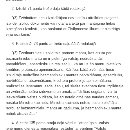
2. Izteikt 71.panta trešo daļu šādā redakcijā:
"(3) Zvērinātam tiesu izpildītājam nav tiesību atteikties pieņemt
izpildei izpildu dokumentu vai notariālā akta par mantojuma lietas
izbeigšanu izrakstu, kas saskaņā ar Civilprocesa likumu ir piekritīgs
viņa iecirknim."
3. Papildināt 73.pantu ar trešo daļu šādā redakcijā:
"(3) Zvērināts tiesu izpildītājs pārņem mantu, kas atzīta par
bezmantinieku mantu un ir piekritīga valstij, nodrošina tās
pārvaldīšanu, apsardzību un realizāciju, kā arī uz šo mantu pieteikto
kreditoru pretenziju apmierināšanu. Kārtību, kādā zvērināts tiesu
izpildītājs nodrošina bezmantinieku mantas pārvaldīšanu, apsardzību,
novērtēšanu, atsavināšanu, kreditoru pretenziju apmierināšanu,
realizācijas ieņēmumu sadalīšanu, tai skaitā zvērināta tiesu izpildītāja
un zvērināta notāra izdevumu un amata atlīdzības segšanu, vai to
ieskaitīšanu valsts budžetā, kā arī noteic drošības naudas apmēru,
nosaka Ministru kabinets. Ministru kabinets noteic tiesu izpildītāja
rīcību ar bezmantinieku mantu arī gadījumā, ja bezmantinieku manta
netiek atsavināta."
4. Aizstāt 135.panta otrajā daļā vārdus "attiecīgajai Valsts
ieņēmumu dienesta reģionālajai iestādei" ar vārdiem "Valsts