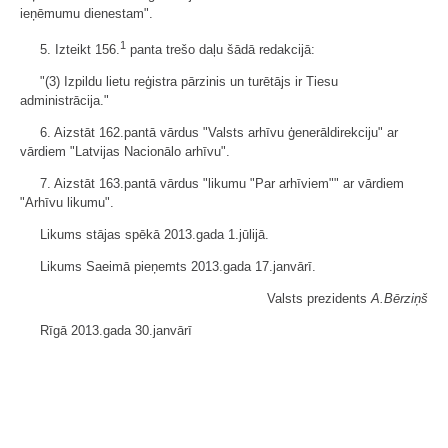
ieņēmumu dienestam".
1
5. Izteikt 156.
panta trešo daļu šādā redakcijā:
"(3) Izpildu lietu reģistra pārzinis un turētājs ir Tiesu
administrācija."
6. Aizstāt 162.pantā vārdus "Valsts arhīvu ģenerāldirekciju" ar
vārdiem "Latvijas Nacionālo arhīvu".
7. Aizstāt 163.pantā vārdus "likumu "Par arhīviem"" ar vārdiem
"Arhīvu likumu".
Likums stājas spēkā 2013.gada 1.jūlijā.
Likums Saeimā pieņemts 2013.gada 17.janvārī.
Valsts prezidents
A.Bērziņš
Rīgā 2013.gada 30.janvārī