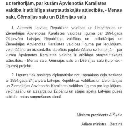
uz teritorijām, par kurām Apvienotās Karalistes
valdība ir atbildīga starptautiskajās attiecībās, - Menas
salu, Gērnsijas salu un Džērsijas salu
1. Akceptēt Latvijas Republikas valdības un Lielbritānijas un
Ziemeļīrijas Apvienotās Karalistes valdības līguma par 1994.gada
24.janvāra Latvijas Republikas valdības un Lielbritānijas un
Ziemeļīrijas Apvienotās Karalistes valdības līguma par ieguldījumu
veicināšanu un aizsardzību darbības paplašināšanu uz teritorijām, par
kurām Apvienotās Karalistes valdība ir atbildīga starptautiskajās
attiecībās, - Menas salu, Gērnsijas salu un Džērsijas salu (turpmāk -
līgums) projektu.
2. Līgums tiek noslēgts diplomātisko notu apmaiņas ceļā saskaņā
ar 1994.gada 24.janvāra Latvijas Republikas valdības un Lielbritānijas
un Ziemeļīrijas Apvienotās Karalistes valdības līguma par ieguldījumu
veicināšanu un aizsardzību 12.pantu un stājas spēkā Latvijas puses
atbildes notas saņemšanas dienā.
Ministru prezidents A.Šķēle
Ārlietu ministrs I.Bērziņš