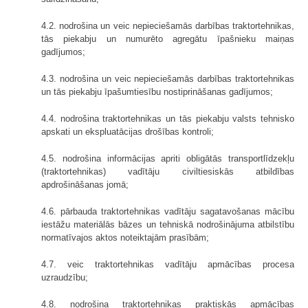
4.2. nodrošina un veic nepieciešamās darbības traktortehnikas,
tās piekabju un numurēto agregātu īpašnieku maiņas
gadījumos;
4.3. nodrošina un veic nepieciešamās darbības traktortehnikas
un tās piekabju īpašumtiesību nostiprināšanas gadījumos;
4.4. nodrošina traktortehnikas un tās piekabju valsts tehnisko
apskati un ekspluatācijas drošības kontroli;
4.5. nodrošina informācijas apriti obligātās transportlīdzekļu
(traktortehnikas) vadītāju civiltiesiskās atbildības
apdrošināšanas jomā;
4.6. pārbauda traktortehnikas vadītāju sagatavošanas mācību
iestāžu materiālās bāzes un tehniskā nodrošinājuma atbilstību
normatīvajos aktos noteiktajām prasībām;
4.7. veic traktortehnikas vadītāju apmācības procesa
uzraudzību;
4.8. nodrošina traktortehnikas praktiskās apmācības