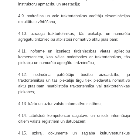
instruktoru apmācību un atestāciju;
4.9. nodrošina un veic traktortehnikas vadītāju eksaminācijas
rezultātu izvērtēšanu;
4.10. uzrauga traktortehnikas, tās piekabju un numurēto
agregātu tirdzniecību atbilstoši normatīvo aktu prasībām;
4.11. noformē un izsniedz tirdzniecības vietas apliecību
komersantiem, kas vēlas nodarboties ar traktortehnikas, tās
piekabju un numurēto agregātu tirdzniecību;
4.12. nodrošina patērētāju tiesību aizsardzību, ja
traktortehnikas un tās piekabju tirgū tiek piedāvāta normatīvo
aktu prasībām neatbilstoša traktortehnika vai traktortehnikas
piekabes;
4.13. kārto un uztur valsts informatīvo sistēmu;
4.14. atbilstoši kompetencei sagatavo un sniedz informāciju
citiem valsts reģistriem un datubāzēm;
4.15. uzkrāj, dokumentē un saglabā kultūrvēsturiskus