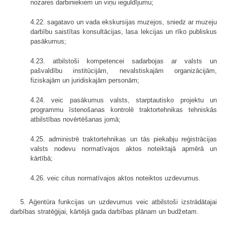
nozares darbiniekiem un viņu ieguldījumu;
4.22. sagatavo un vada ekskursijas muzejos, sniedz ar muzeju
darbību saistītas konsultācijas, lasa lekcijas un rīko publiskus
pasākumus;
4.23. atbilstoši kompetencei sadarbojas ar valsts un
pašvaldību institūcijām, nevalstiskajām organizācijām,
fiziskajām un juridiskajām personām;
4.24. veic pasākumus valsts, starptautisko projektu un
programmu īstenošanas kontrolē traktortehnikas tehniskās
atbilstības novērtēšanas jomā;
4.25. administrē traktortehnikas un tās piekabju reģistrācijas
valsts nodevu normatīvajos aktos noteiktajā apmērā un
kārtībā;
4.26. veic citus normatīvajos aktos noteiktos uzdevumus.
5. Aģentūra funkcijas un uzdevumus veic atbilstoši izstrādātajai
darbības stratēģijai, kārtējā gada darbības plānam un budžetam.