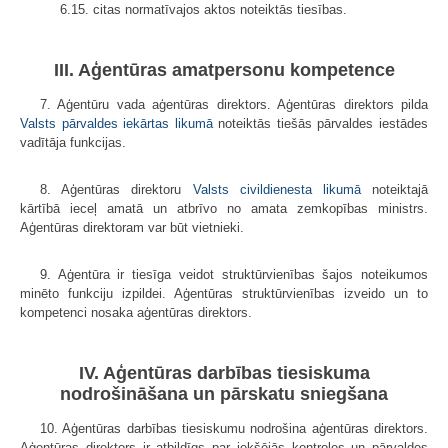
6.15. citas normatīvajos aktos noteiktās tiesības.
III. Aģentūras amatpersonu kompetence
7. Aģentūru vada aģentūras direktors. Aģentūras direktors pilda
Valsts pārvaldes iekārtas likumā
noteiktās tiešās pārvaldes iestādes
vadītāja funkcijas.
8. Aģentūras direktoru
Valsts civildienesta likumā
noteiktajā
kārtībā ieceļ amatā un atbrīvo no amata zemkopības ministrs.
Aģentūras direktoram var būt vietnieki.
9. Aģentūra ir tiesīga veidot struktūrvienības šajos noteikumos
minēto funkciju izpildei. Aģentūras struktūrvienības izveido un to
kompetenci nosaka aģentūras direktors.
IV. Aģentūras darbības tiesiskuma
nodrošināšana un pārskatu sniegšana
10. Aģentūras darbības tiesiskumu nodrošina aģentūras direktors.
Aģentūras direktors ir atbildīgs par iekšējās kontroles un pārvaldes