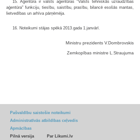
15. Aģentūra ir valsts aģentūras "Valsts tehniskās uzraudzības
aģentūra" funkciju, tiesību, saistību, prasību, bilancē esošās mantas,
lietvedības un arhīva pārņēmēja.
16. Noteikumi stājas spēkā 2013.gada 1.janvārī.
Ministru prezidents V.Dombrovskis
Zemkopības ministre L.Straujuma
Pašvaldību saistošie noteikumi
Administratīvās atbildības ceļvedis
Apmācības
Pilnā versija
Par Likumi.lv