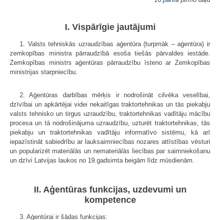
I. Vispārīgie jautājumi
1. Valsts tehniskās uzraudzības aģentūra (turpmāk – aģentūra) ir
zemkopības ministra pārraudzībā esoša tiešās pārvaldes iestāde.
Zemkopības ministrs aģentūras pārraudzību īsteno ar Zemkopības
ministrijas starpniecību.
2. Aģentūras darbības mērķis ir nodrošināt cilvēka veselībai,
dzīvībai un apkārtējai videi nekaitīgas traktortehnikas un tās piekabju
valsts tehnisko un tirgus uzraudzību, traktortehnikas vadītāju mācību
procesa un tā nodrošinājuma uzraudzību, uzturēt traktortehnikas, tās
piekabju un traktortehnikas vadītāju informatīvo sistēmu, kā arī
iepazīstināt sabiedrību ar lauksaimniecības nozares attīstības vēsturi
un popularizēt materiālās un nemateriālās liecības par saimniekošanu
un dzīvi Latvijas laukos no 19.gadsimta beigām līdz mūsdienām.
II. Aģentūras funkcijas, uzdevumi un
kompetence
3. Aģentūrai ir šādas funkcijas: