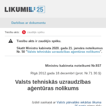
Darbības ar dokumentu
Tiesību akts:
zaudējis spēku
Tiesību akts ir zaudējis spēku.
Skatīt Ministru kabineta 2020. gada 21. janvāra noteikumus
Nr. 50 "
Valsts tehniskās uzraudzības aģentūras nolikums
".
Ministru kabineta noteikumi Nr.937
Rīgā 2012.gada 18.decembrī (prot. Nr.71 30.§)
Valsts tehniskās uzraudzības
aģentūras nolikums
Izdoti saskaņā ar
Valsts pārvaldes iekārtas likuma
16.panta
pirmo daļu