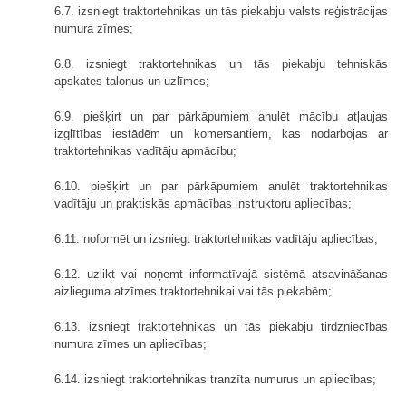
6.7. izsniegt traktortehnikas un tās piekabju valsts reģistrācijas
numura zīmes;
6.8. izsniegt traktortehnikas un tās piekabju tehniskās
apskates talonus un uzlīmes;
6.9. piešķirt un par pārkāpumiem anulēt mācību atļaujas
izglītības iestādēm un komersantiem, kas nodarbojas ar
traktortehnikas vadītāju apmācību;
6.10. piešķirt un par pārkāpumiem anulēt traktortehnikas
vadītāju un praktiskās apmācības instruktoru apliecības;
6.11. noformēt un izsniegt traktortehnikas vadītāju apliecības;
6.12. uzlikt vai noņemt informatīvajā sistēmā atsavināšanas
aizlieguma atzīmes traktortehnikai vai tās piekabēm;
6.13. izsniegt traktortehnikas un tās piekabju tirdzniecības
numura zīmes un apliecības;
6.14. izsniegt traktortehnikas tranzīta numurus un apliecības;