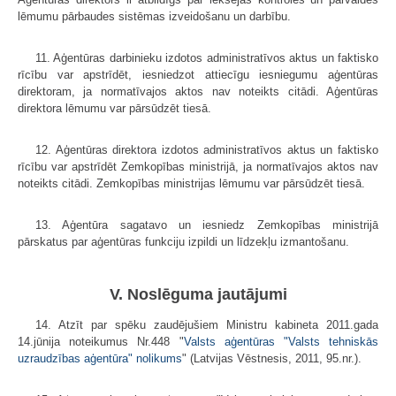
lēmumu pārbaudes sistēmas izveidošanu un darbību.
11. Aģentūras darbinieku izdotos administratīvos aktus un faktisko
rīcību var apstrīdēt, iesniedzot attiecīgu iesniegumu aģentūras
direktoram, ja normatīvajos aktos nav noteikts citādi. Aģentūras
direktora lēmumu var pārsūdzēt tiesā.
12. Aģentūras direktora izdotos administratīvos aktus un faktisko
rīcību var apstrīdēt Zemkopības ministrijā, ja normatīvajos aktos nav
noteikts citādi. Zemkopības ministrijas lēmumu var pārsūdzēt tiesā.
13. Aģentūra sagatavo un iesniedz Zemkopības ministrijā
pārskatus par aģentūras funkciju izpildi un līdzekļu izmantošanu.
V. Noslēguma jautājumi
14. Atzīt par spēku zaudējušiem Ministru kabineta 2011.gada
14.jūnija noteikumus Nr.448 "
Valsts aģentūras "Valsts tehniskās
uzraudzības aģentūra" nolikums
" (Latvijas Vēstnesis, 2011, 95.nr.).