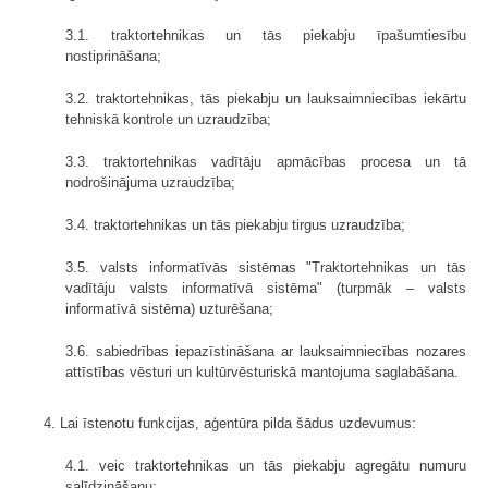
3.1. traktortehnikas un tās piekabju īpašumtiesību
nostiprināšana;
3.2. traktortehnikas, tās piekabju un lauksaimniecības iekārtu
tehniskā kontrole un uzraudzība;
3.3. traktortehnikas vadītāju apmācības procesa un tā
nodrošinājuma uzraudzība;
3.4. traktortehnikas un tās piekabju tirgus uzraudzība;
3.5. valsts informatīvās sistēmas "Traktortehnikas un tās
vadītāju valsts informatīvā sistēma" (turpmāk – valsts
informatīvā sistēma) uzturēšana;
3.6. sabiedrības iepazīstināšana ar lauksaimniecības nozares
attīstības vēsturi un kultūrvēsturiskā mantojuma saglabāšana.
4. Lai īstenotu funkcijas, aģentūra pilda šādus uzdevumus:
4.1. veic traktortehnikas un tās piekabju agregātu numuru
salīdzināšanu;