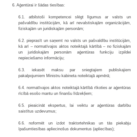
6. Aģentūrai ir šādas tiesības:
6.1. atbilstoši kompetencei slēgt līgumus ar valsts un
pašvaldību institūcijām, kā arī nevalstiskajām organizācijām,
fiziskajām un juridiskajām personām;
6.2. pieprasīt un saņemt no valsts un pašvaldību institūcijām,
kā arī – normatīvajos aktos noteiktajā kārtībā – no fiziskajām
un juridiskajām personām aģentūras funkciju izpildei
nepieciešamo informāciju;
6.3. iekasēt maksu par sniegtajiem publiskajiem
pakalpojumiem Ministru kabineta noteiktajā apmērā;
6.4. normatīvajos aktos noteiktajā kārtībā rīkoties ar aģentūras
rīcībā esošo mantu un finanšu līdzekļiem;
6.5. pieaicināt ekspertus, lai veiktu ar aģentūras darbību
saistītus uzdevumus;
6.6. noformēt un izdot traktortehnikas un tās piekabju
īpašumtiesības apliecinošus dokumentus (apliecības);