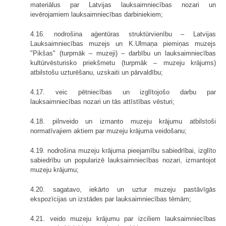
materiālus par Latvijas lauksaimniecības nozari un
ievērojamiem lauksaimniecības darbiniekiem;
4.16. nodrošina aģentūras struktūrvienību – Latvijas
Lauksaimniecības muzejs un K.Ulmaņa piemiņas muzejs
"Pikšas" (turpmāk – muzeji) – darbību un lauksaimniecības
kultūrvēsturisko priekšmetu (turpmāk – muzeju krājums)
atbilstošu uzturēšanu, uzskaiti un pārvaldību;
4.17. veic pētniecības un izglītojošo darbu par
lauksaimniecības nozari un tās attīstības vēsturi;
4.18. pilnveido un izmanto muzeju krājumu atbilstoši
normatīvajiem aktiem par muzeju krājuma veidošanu;
4.19. nodrošina muzeju krājuma pieejamību sabiedrībai, izglīto
sabiedrību un popularizē lauksaimniecības nozari, izmantojot
muzeju krājumu;
4.20. sagatavo, iekārto un uztur muzeju pastāvīgās
ekspozīcijas un izstādes par lauksaimniecības tēmām;
4.21. veido muzeju krājumu par izciliem lauksaimniecības