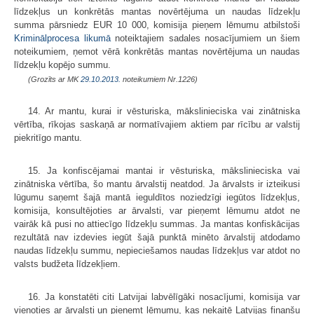
līdzekļus un konkrētās mantas novērtējuma un naudas līdzekļu
summa pārsniedz EUR 10 000, komisija pieņem lēmumu atbilstoši
Kriminālprocesa likumā
noteiktajiem sadales nosacījumiem un šiem
noteikumiem, ņemot vērā konkrētās mantas novērtējuma un naudas
līdzekļu kopējo summu.
(Grozīts ar MK
29.10.2013.
noteikumiem Nr.1226)
14. Ar mantu, kurai ir vēsturiska, mākslinieciska vai zinātniska
vērtība, rīkojas saskaņā ar normatīvajiem aktiem par rīcību ar valstij
piekritīgo mantu.
15. Ja konfiscējamai mantai ir vēsturiska, mākslinieciska vai
zinātniska vērtība, šo mantu ārvalstij neatdod. Ja ārvalsts ir izteikusi
lūgumu saņemt šajā mantā ieguldītos noziedzīgi iegūtos līdzekļus,
komisija, konsultējoties ar ārvalsti, var pieņemt lēmumu atdot ne
vairāk kā pusi no attiecīgo līdzekļu summas. Ja mantas konfiskācijas
rezultātā nav izdevies iegūt šajā punktā minēto ārvalstij atdodamo
naudas līdzekļu summu, nepieciešamos naudas līdzekļus var atdot no
valsts budžeta līdzekļiem.
16. Ja konstatēti citi Latvijai labvēlīgāki nosacījumi, komisija var
vienoties ar ārvalsti un pieņemt lēmumu, kas nekaitē Latvijas finanšu