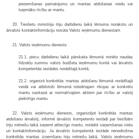
pieņemšanas pamatojumu un mantas atdošanas veidu vai
turpmāko rīcību ar mantu.
20. Tieslietu ministrija triju darbdienu laikā lēmuma norakstu un
ārvalsts kontaktinformāciju nosūta Valsts ieņēmumu dienestam.
21. Valsts ieņēmumu dienests:
21.1. piecu darbdienu laikā pārskaita lēmumā minēto naudas
līdzekļu summu valsts budžeta ieņēmumu kontā vai ārvalsts
kompetentās iestādes norādītajā kontā;
21.2. organizē konkrētās mantas atdošanu lēmumā norādītajā
veidā vai atbilstoši lēmumā noteiktajam rīkojas ar konkrēto
mantu saskaņā ar normatīvajiem aktiem par rīcību ar valstij
piekritīgo mantu.
22. Valsts ieņēmumu dienests, organizējot konkrētās mantas
atdošanu ārvalstij, informē ārvalsts kompetento iestādi par tiesībām
triju mēnešu laikā saņemt attiecīgo mantu, norādot saņemšanas vietu
un kontaktinformāciju. Ja ārvalsts kompetentā iestāde nenodrošina
konkrētās mantas izņemšanu triju mēnešu laikā, Valsts ieņēmumu