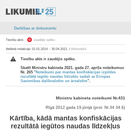
Darbības ar dokumentu
Tiesību akts:
zaudējis spēku
Attēlotā redakcija: 01.01.2014. - 30.04.2021. /
Vēsturiskā
Tiesību akts ir zaudējis spēku.
Skatīt Ministru kabineta 2021. gada 27. aprīļa noteikumus
Nr. 265 "
Noteikumi par mantas konfiskācijas izpildes
rezultātā iegūto naudas līdzekļu sadali ar Eiropas
Savienības dalībvalstīm un ārvalstīm
".
Ministru kabineta noteikumi Nr.431
Rīgā 2012.gada 19.jūnijā (prot. Nr.34 34.§)
Kārtība, kādā mantas konfiskācijas
rezultātā iegūtos naudas līdzekļus