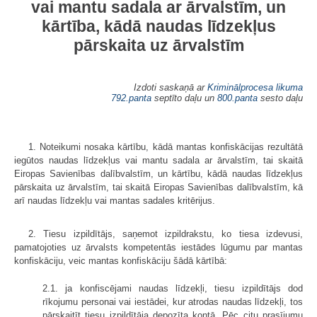
vai mantu sadala ar ārvalstīm, un
kārtība, kādā naudas līdzekļus
pārskaita uz ārvalstīm
Izdoti saskaņā ar
Kriminālprocesa likuma
792.panta
septīto daļu un
800.panta
sesto daļu
1. Noteikumi nosaka kārtību, kādā mantas konfiskācijas rezultātā
iegūtos naudas līdzekļus vai mantu sadala ar ārvalstīm, tai skaitā
Eiropas Savienības dalībvalstīm, un kārtību, kādā naudas līdzekļus
pārskaita uz ārvalstīm, tai skaitā Eiropas Savienības dalībvalstīm, kā
arī naudas līdzekļu vai mantas sadales kritērijus.
2. Tiesu izpildītājs, saņemot izpildrakstu, ko tiesa izdevusi,
pamatojoties uz ārvalsts kompetentās iestādes lūgumu par mantas
konfiskāciju, veic mantas konfiskāciju šādā kārtībā:
2.1. ja konfiscējami naudas līdzekļi, tiesu izpildītājs dod
rīkojumu personai vai iestādei, kur atrodas naudas līdzekļi, tos
pārskaitīt tiesu izpildītāja depozīta kontā. Pēc citu prasījumu