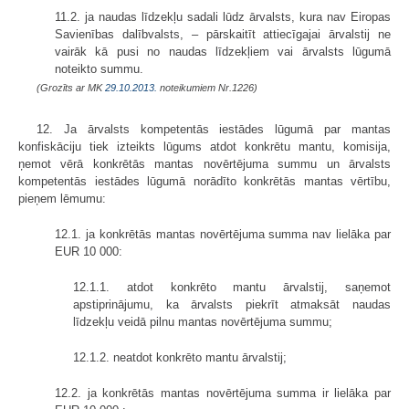
11.2. ja naudas līdzekļu sadali lūdz ārvalsts, kura nav Eiropas
Savienības dalībvalsts, – pārskaitīt attiecīgajai ārvalstij ne
vairāk kā pusi no naudas līdzekļiem vai ārvalsts lūgumā
noteikto summu.
(Grozīts ar MK
29.10.2013.
noteikumiem Nr.1226)
12. Ja ārvalsts kompetentās iestādes lūgumā par mantas
konfiskāciju tiek izteikts lūgums atdot konkrētu mantu, komisija,
ņemot vērā konkrētās mantas novērtējuma summu un ārvalsts
kompetentās iestādes lūgumā norādīto konkrētās mantas vērtību,
pieņem lēmumu:
12.1. ja konkrētās mantas novērtējuma summa nav lielāka par
EUR 10 000:
12.1.1. atdot konkrēto mantu ārvalstij, saņemot
apstiprinājumu, ka ārvalsts piekrīt atmaksāt naudas
līdzekļu veidā pilnu mantas novērtējuma summu;
12.1.2. neatdot konkrēto mantu ārvalstij;
12.2. ja konkrētās mantas novērtējuma summa ir lielāka par