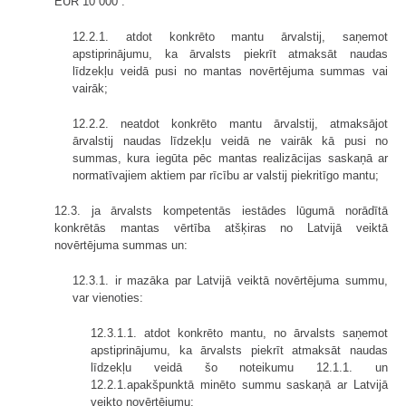
EUR 10 000 :
12.2.1. atdot konkrēto mantu ārvalstij, saņemot
apstiprinājumu, ka ārvalsts piekrīt atmaksāt naudas
līdzekļu veidā pusi no mantas novērtējuma summas vai
vairāk;
12.2.2. neatdot konkrēto mantu ārvalstij, atmaksājot
ārvalstij naudas līdzekļu veidā ne vairāk kā pusi no
summas, kura iegūta pēc mantas realizācijas saskaņā ar
normatīvajiem aktiem par rīcību ar valstij piekritīgo mantu;
12.3. ja ārvalsts kompetentās iestādes lūgumā norādītā
konkrētās mantas vērtība atšķiras no Latvijā veiktā
novērtējuma summas un:
12.3.1. ir mazāka par Latvijā veiktā novērtējuma summu,
var vienoties:
12.3.1.1. atdot konkrēto mantu, no ārvalsts saņemot
apstiprinājumu, ka ārvalsts piekrīt atmaksāt naudas
līdzekļu veidā šo noteikumu 12.1.1. un
12.2.1.apakšpunktā minēto summu saskaņā ar Latvijā
veikto novērtējumu;