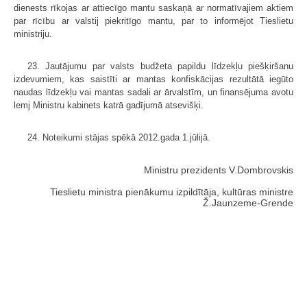
dienests rīkojas ar attiecīgo mantu saskaņā ar normatīvajiem aktiem
par rīcību ar valstij piekritīgo mantu, par to informējot Tieslietu
ministriju.
23. Jautājumu par valsts budžeta papildu līdzekļu piešķiršanu
izdevumiem, kas saistīti ar mantas konfiskācijas rezultātā iegūto
naudas līdzekļu vai mantas sadali ar ārvalstīm, un finansējuma avotu
lemj Ministru kabinets katrā gadījumā atsevišķi.
24. Noteikumi stājas spēkā 2012.gada 1.jūlijā.
Ministru prezidents V.Dombrovskis
Tieslietu ministra pienākumu izpildītāja, kultūras ministre
Ž.Jaunzeme-Grende