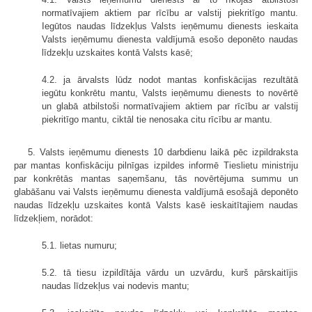
normatīvajiem aktiem par rīcību ar valstij piekritīgo mantu.
Iegūtos naudas līdzekļus Valsts ieņēmumu dienests ieskaita
Valsts ieņēmumu dienesta valdījumā esošo deponēto naudas
līdzekļu uzskaites kontā Valsts kasē;
4.2. ja ārvalsts lūdz nodot mantas konfiskācijas rezultātā
iegūtu konkrētu mantu, Valsts ieņēmumu dienests to novērtē
un glabā atbilstoši normatīvajiem aktiem par rīcību ar valstij
piekritīgo mantu, ciktāl tie nenosaka citu rīcību ar mantu.
5. Valsts ieņēmumu dienests 10 darbdienu laikā pēc izpildraksta
par mantas konfiskāciju pilnīgas izpildes informē Tieslietu ministriju
par konkrētās mantas saņemšanu, tās novērtējuma summu un
glabāšanu vai Valsts ieņēmumu dienesta valdījumā esošajā deponēto
naudas līdzekļu uzskaites kontā Valsts kasē ieskaitītajiem naudas
līdzekļiem, norādot:
5.1. lietas numuru;
5.2. tā tiesu izpildītāja vārdu un uzvārdu, kurš pārskaitījis
naudas līdzekļus vai nodevis mantu;