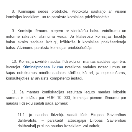
8. Komisijas sēdes protokolē. Protokolu saskaņo ar visiem
komisijas locekļiem, un to paraksta komisijas priekšsēdētājs.
9. Komisija lēmumu pieņem ar vienkāršu balsu vairākumu un
noformē rakstiski atzinuma veidā. Ja klātesošo komisijas locekļu
balsu skaits sadalās līdzīgi, izšķirošā ir komisijas priekšsēdētāja
balss. Atzinumu paraksta komisijas priekšsēdētājs.
10. Komisija izvērtē naudas līdzekļu un mantas sadales apmēru,
ievērojot
Kriminālprocesa likumā
noteiktos sadales nosacījumus un
šajos noteikumos minēto sadales kārtību, kā arī, ja nepieciešams,
konsultējoties ar ārvalsts kompetento iestādi.
11. Ja mantas konfiskācijas rezultātā iegūto naudas līdzekļu
summa ir lielāka par EUR 10 000, komisija pieņem lēmumu par
naudas līdzekļu sadali šādā apmērā:
11.1. ja naudas līdzekļu sadali lūdz Eiropas Savienības
dalībvalsts, – pārskaitīt attiecīgajai Eiropas Savienības
dalībvalstij pusi no naudas līdzekļiem vai vairāk;