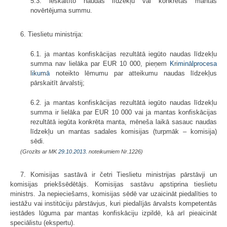
5.3. ieskaitīto naudas līdzekļu vai konkrētās mantas
novērtējuma summu.
6. Tieslietu ministrija:
6.1. ja mantas konfiskācijas rezultātā iegūto naudas līdzekļu
summa nav lielāka par EUR 10 000, pieņem
Kriminālprocesa
likumā
noteikto lēmumu par atteikumu naudas līdzekļus
pārskaitīt ārvalstij;
6.2. ja mantas konfiskācijas rezultātā iegūto naudas līdzekļu
summa ir lielāka par EUR 10 000 vai ja mantas konfiskācijas
rezultātā iegūta konkrēta manta, mēneša laikā sasauc naudas
līdzekļu un mantas sadales komisijas (turpmāk – komisija)
sēdi.
(Grozīts ar MK
29.10.2013.
noteikumiem Nr.1226)
7. Komisijas sastāvā ir četri Tieslietu ministrijas pārstāvji un
komisijas priekšsēdētājs. Komisijas sastāvu apstiprina tieslietu
ministrs. Ja nepieciešams, komisijas sēdē var uzaicināt piedalīties to
iestāžu vai institūciju pārstāvjus, kuri piedalījās ārvalsts kompetentās
iestādes lūguma par mantas konfiskāciju izpildē, kā arī pieaicināt
speciālistu (ekspertu).