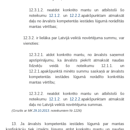
12.3.1.2. neatdot konkrēto mantu un atbilstoši šo
noteikumu
12.1
.
2.
un
12.2
.
2.
apakšpunktam atmaksāt
daļu no ārvalsts kompetentās iestādes lūgumā norādītās
mantas vērtības;
12.3.2. ir lielāka par Latvijā veiktā novērtējuma summu, var
vienoties:
12.3.2.1. atdot konkrēto mantu, no ārvalsts saņemot
apstiprinājumu, ka ārvalsts piekrīt atmaksāt naudas
līdzekļu veidā šo noteikumu 12.1.1. un
12.2.1.apakšpunktā minēto summu saskaņā ar ārvalsts
kompetentās iestādes lūgumā norādīto konkrētās
mantas vērtību;
12.3.2.2. neatdot konkrēto mantu un atbilstoši šo
noteikumu
12.1
.
2.
un
12.2
.
2.
apakšpunktam atmaksāt
daļu no Latvijā veiktā novērtējuma summas.
(Grozīts ar MK
29.10.2013.
noteikumiem Nr.1226)
13. Ja ārvalsts kompetentās iestādes lūgumā par mantas
konfiskāciju tiek izteikts lūgums atdot konkrētu mantu un naudas