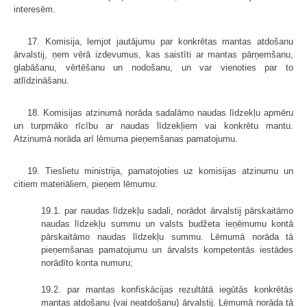
interesēm.
17. Komisija, lemjot jautājumu par konkrētas mantas atdošanu
ārvalstij, ņem vērā izdevumus, kas saistīti ar mantas pārņemšanu,
glabāšanu, vērtēšanu un nodošanu, un var vienoties par to
atlīdzināšanu.
18. Komisijas atzinumā norāda sadalāmo naudas līdzekļu apmēru
un turpmāko rīcību ar naudas līdzekļiem vai konkrētu mantu.
Atzinumā norāda arī lēmuma pieņemšanas pamatojumu.
19. Tieslietu ministrija, pamatojoties uz komisijas atzinumu un
citiem materiāliem, pieņem lēmumu:
19.1. par naudas līdzekļu sadali, norādot ārvalstij pārskaitāmo
naudas līdzekļu summu un valsts budžeta ieņēmumu kontā
pārskaitāmo naudas līdzekļu summu. Lēmumā norāda tā
pieņemšanas pamatojumu un ārvalsts kompetentās iestādes
norādīto konta numuru;
19.2. par mantas konfiskācijas rezultātā iegūtās konkrētās
mantas atdošanu (vai neatdošanu) ārvalstij. Lēmumā norāda tā