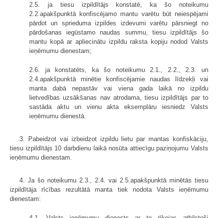
2.5. ja tiesu izpildītājs konstatē, ka šo noteikumu
2.2.apakšpunktā konfiscējamo mantu varētu būt neiespējami
pārdot un sprieduma izpildes izdevumi varētu pārsniegt no
pārdošanas iegūstamo naudas summu, tiesu izpildītājs šo
mantu kopā ar apliecinātu izpildu raksta kopiju nodod Valsts
ieņēmumu dienestam;
2.6. ja konstatēts, ka šo noteikumu 2.1., 2.2., 2.3. un
2.4.apakšpunktā minētie konfiscējamie naudas līdzekļi vai
manta dabā nepastāv vai viena gada laikā no izpildu
lietvedības uzsākšanas nav atrodama, tiesu izpildītājs par to
sastāda aktu un vienu akta eksemplāru iesniedz Valsts
ieņēmumu dienestā.
3. Pabeidzot vai izbeidzot izpildu lietu par mantas konfiskāciju,
tiesu izpildītājs 10 darbdienu laikā nosūta attiecīgu paziņojumu Valsts
ieņēmumu dienestam.
4. Ja šo noteikumu 2.3., 2.4. vai 2.5.apakšpunktā minētās tiesu
izpildītāja rīcības rezultātā manta tiek nodota Valsts ieņēmumu
dienestam:
4.1. Valsts ieņēmumu dienests ar to rīkojas atbilstoši