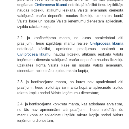
segšanas
Civilprocesa likumā
noteiktajā kārtībā tiesu izpildītājs
naudas līdzekļu atlikumu ieskaita Valsts ieņēmumu dienesta
valdījumā esošo deponēto naudas līdzekļu uzskaites kontā
Valsts kasē un nosūta Valsts ieņēmumu dienestam apliecinātu
izpildu raksta kopiju;
2.2. ja konfiscējama manta, no kuras apmierināmi citi
prasījumi, tiesu izpildītājs mantu realizē
Civilprocesa likumā
noteiktajā kārtībā, apmierina prasījumus saskaņā ar
Civilprocesa likumu
, naudas līdzekļu atlikumu ieskaita Valsts
ieņēmumu dienesta valdījumā esošo deponēto naudas līdzekļu
uzskaites kontā Valsts kasē un nosūta Valsts ieņēmumu
dienestam apliecinātu izpildu raksta kopiju;
2.3. ja konfiscējama manta, no kuras nav apmierināmi citi
prasījumi, tiesu izpildītājs šo mantu kopā ar apliecinātu izpildu
raksta kopiju nodod Valsts ieņēmumu dienestam;
2.4. ja konfiscējama konkrēta manta, kas atdodama ārvalstīm,
no tās nav apmierināmi citi prasījumi. Tiesu izpildītājs šo
mantu kopā ar apliecinātu izpildu raksta kopiju nodod Valsts
ieņēmumu dienestam;