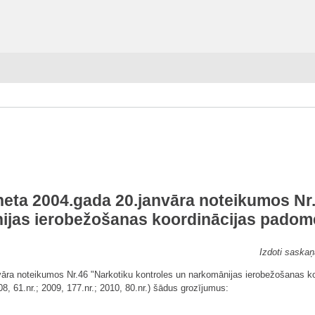
neta 2004.gada 20.janvāra noteikumos Nr
ijas ierobežošanas koordinācijas padom
Izdoti saskaņ
nvāra noteikumos Nr.46 "Narkotiku kontroles un narkomānijas ierobežošanas k
08, 61.nr.; 2009, 177.nr.; 2010, 80.nr.) šādus grozījumus: