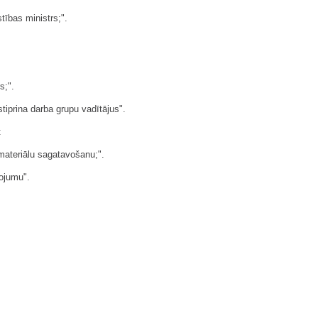
tības ministrs;".
s;".
tiprina darba grupu vadītājus".
:
ateriālu sagatavošanu;".
kojumu".