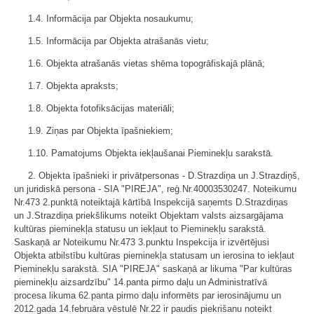
1.4. Informācija par Objekta nosaukumu;
1.5. Informācija par Objekta atrašanās vietu;
1.6. Objekta atrašanās vietas shēma topogrāfiskajā plānā;
1.7. Objekta apraksts;
1.8. Objekta fotofiksācijas materiāli;
1.9. Ziņas par Objekta īpašniekiem;
1.10. Pamatojums Objekta iekļaušanai Pieminekļu sarakstā.
2. Objekta īpašnieki ir privātpersonas - D.Strazdiņa un J.Strazdiņš,
un juridiskā persona - SIA "PIREJA", reģ.Nr.40003530247. Noteikumu
Nr.473 2.punktā noteiktajā kārtībā Inspekcijā saņemts D.Strazdiņas
un J.Strazdiņa priekšlikums noteikt Objektam valsts aizsargājama
kultūras pieminekļa statusu un iekļaut to Pieminekļu sarakstā.
Saskaņā ar Noteikumu Nr.473 3.punktu Inspekcija ir izvērtējusi
Objekta atbilstību kultūras pieminekļa statusam un ierosina to iekļaut
Pieminekļu sarakstā. SIA "PIREJA" saskaņā ar likuma "Par kultūras
pieminekļu aizsardzību" 14.panta pirmo daļu un Administratīvā
procesa likuma 62.panta pirmo daļu informēts par ierosinājumu un
2012.gada 14.februāra vēstulē Nr.22 ir paudis piekrišanu noteikt