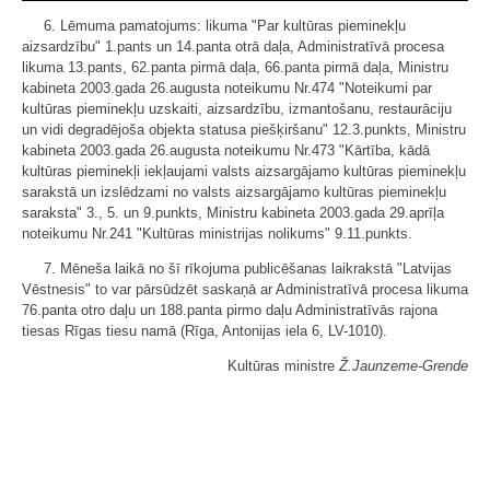
6. Lēmuma pamatojums: likuma "Par kultūras pieminekļu
aizsardzību" 1.pants un 14.panta otrā daļa, Administratīvā procesa
likuma 13.pants, 62.panta pirmā daļa, 66.panta pirmā daļa, Ministru
kabineta 2003.gada 26.augusta noteikumu Nr.474 "Noteikumi par
kultūras pieminekļu uzskaiti, aizsardzību, izmantošanu, restaurāciju
un vidi degradējoša objekta statusa piešķiršanu" 12.3.punkts, Ministru
kabineta 2003.gada 26.augusta noteikumu Nr.473 "Kārtība, kādā
kultūras pieminekļi iekļaujami valsts aizsargājamo kultūras pieminekļu
sarakstā un izslēdzami no valsts aizsargājamo kultūras pieminekļu
saraksta" 3., 5. un 9.punkts, Ministru kabineta 2003.gada 29.aprīļa
noteikumu Nr.241 "Kultūras ministrijas nolikums" 9.11.punkts.
7. Mēneša laikā no šī rīkojuma publicēšanas laikrakstā "Latvijas
Vēstnesis" to var pārsūdzēt saskaņā ar Administratīvā procesa likuma
76.panta otro daļu un 188.panta pirmo daļu Administratīvās rajona
tiesas Rīgas tiesu namā (Rīga, Antonijas iela 6, LV-1010).
Kultūras ministre
Ž.Jaunzeme-Grende