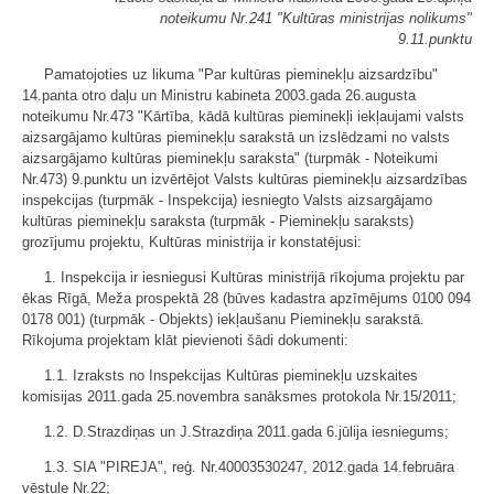
noteikumu Nr.241 "Kultūras ministrijas nolikums"
9.11.punktu
Pamatojoties uz likuma "Par kultūras pieminekļu aizsardzību"
14.panta otro daļu un Ministru kabineta 2003.gada 26.augusta
noteikumu Nr.473 "Kārtība, kādā kultūras pieminekļi iekļaujami valsts
aizsargājamo kultūras pieminekļu sarakstā un izslēdzami no valsts
aizsargājamo kultūras pieminekļu saraksta" (turpmāk - Noteikumi
Nr.473) 9.punktu un izvērtējot Valsts kultūras pieminekļu aizsardzības
inspekcijas (turpmāk - Inspekcija) iesniegto Valsts aizsargājamo
kultūras pieminekļu saraksta (turpmāk - Pieminekļu saraksts)
grozījumu projektu, Kultūras ministrija ir konstatējusi:
1. Inspekcija ir iesniegusi Kultūras ministrijā rīkojuma projektu par
ēkas Rīgā, Meža prospektā 28 (būves kadastra apzīmējums 0100 094
0178 001) (turpmāk - Objekts) iekļaušanu Pieminekļu sarakstā.
Rīkojuma projektam klāt pievienoti šādi dokumenti:
1.1. Izraksts no Inspekcijas Kultūras pieminekļu uzskaites
komisijas 2011.gada 25.novembra sanāksmes protokola Nr.15/2011;
1.2. D.Strazdiņas un J.Strazdiņa 2011.gada 6.jūlija iesniegums;
1.3. SIA "PIREJA", reģ. Nr.40003530247, 2012.gada 14.februāra
vēstule Nr.22;