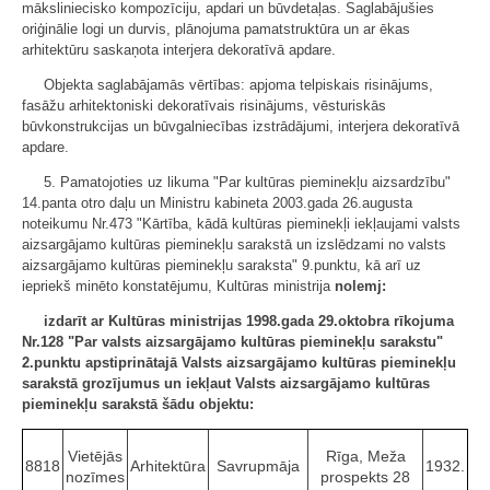
māksliniecisko kompozīciju, apdari un būvdetaļas. Saglabājušies
oriģinālie logi un durvis, plānojuma pamatstruktūra un ar ēkas
arhitektūru saskaņota interjera dekoratīvā apdare.
Objekta saglabājamās vērtības: apjoma telpiskais risinājums,
fasāžu arhitektoniski dekoratīvais risinājums, vēsturiskās
būvkonstrukcijas un būvgalniecības izstrādājumi, interjera dekoratīvā
apdare.
5. Pamatojoties uz likuma "Par kultūras pieminekļu aizsardzību"
14.panta otro daļu un Ministru kabineta 2003.gada 26.augusta
noteikumu Nr.473 "Kārtība, kādā kultūras pieminekļi iekļaujami valsts
aizsargājamo kultūras pieminekļu sarakstā un izslēdzami no valsts
aizsargājamo kultūras pieminekļu saraksta" 9.punktu, kā arī uz
iepriekš minēto konstatējumu, Kultūras ministrija
nolemj:
izdarīt ar Kultūras ministrijas 1998.gada 29.oktobra rīkojuma
Nr.128 "Par valsts aizsargājamo kultūras pieminekļu sarakstu"
2.punktu apstiprinātajā Valsts aizsargājamo kultūras pieminekļu
sarakstā grozījumus un iekļaut Valsts aizsargājamo kultūras
pieminekļu sarakstā šādu objektu:
Vietējās
Rīga, Meža
8818
Arhitektūra
Savrupmāja
1932.
nozīmes
prospekts 28