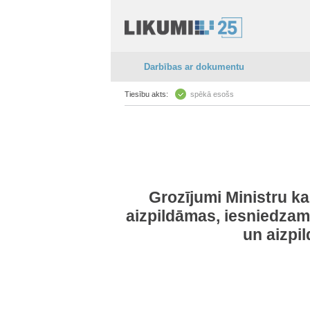
Darbības ar dokumentu
Tiesību akts:
spēkā esošs
Grozījumi Ministru k
aizpildāmas, iesniedzam
un aizpi