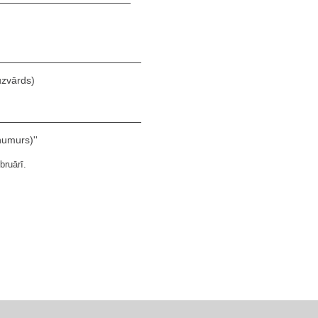
 uzvārds)
 numurs)''
bruārī.