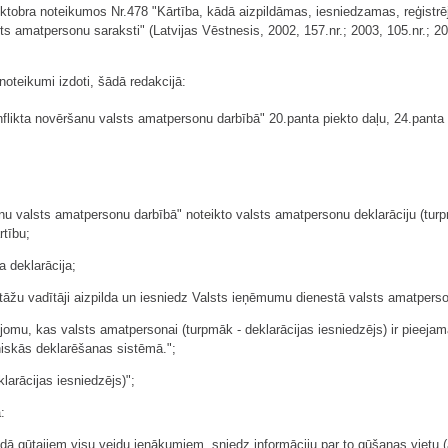
.oktobra noteikumos Nr.478 "Kārtība, kādā aizpildāmas, iesniedzamas, reģist
ts amatpersonu saraksti" (Latvijas Vēstnesis, 2002, 157.nr.; 2003, 105.nr.; 200
noteikumi izdoti, šādā redakcijā:
nflikta novēršanu valsts amatpersonu darbībā" 20.panta piekto daļu, 24.panta 
anu valsts amatpersonu darbībā" noteikto valsts amatpersonu deklarāciju (turpm
rtību;
a deklarācija;
stāžu vadītāji aizpilda un iesniedz Valsts ieņēmumu dienestā valsts amatpers
jomu, kas valsts amatpersonai (turpmāk - deklarācijas iesniedzējs) ir pieejama
niskās deklarēšanas sistēmā.";
larācijas iesniedzējs)";
:
iodā gūtajiem visu veidu ienākumiem, sniedz informāciju par to gūšanas vietu (