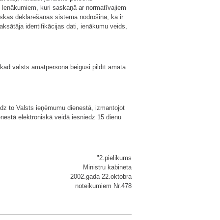
). Ienākumiem, kuri saskaņā ar normatīvajiem
skās deklarēšanas sistēmā nodrošina, ka ir
ksātāja identifikācijas dati, ienākumu veids,
, kad valsts amatpersona beigusi pildīt amata
iedz to Valsts ieņēmumu dienestā, izmantojot
nestā elektroniskā veidā iesniedz 15 dienu
"2.pielikums
Ministru kabineta
2002.gada 22.oktobra
noteikumiem Nr.478