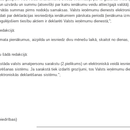
u un uzvārdu un summu (atsevišķi par katru ienākumu veidu attiecīgajā valūtā
ēķinātās summas pirms nodokļu samaksas. Valsts ieņēmumu dienests elektroni
dati par deklarācijas iesniedzēja ienākumiem pārskata periodā (ienākuma izma
egulējošiem tiesību aktiem ir deklarēti Valsts ieņēmumu dienestā;'';
redakcijā:
t amata pienākumus, aizpilda un iesniedz divu mēnešu laikā, skaitot no dienas
u šādā redakcijā:
 sastāda valsts amatpersonu sarakstu (2.pielikums) un elektroniskā veidā iesn
ēšanas sistēmu. Ja sarakstā tiek izdarīti grozījumi, tos Valsts ieņēmumu die
lektroniskās deklarēšanas sistēmu.";
biedrības)