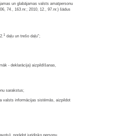
rējamas un glabājamas valsts amatpersonu
6, 74., 163.nr.; 2010, 12., 97.nr.) šādus
1
2.
daļu un trešo daļu";
āk - deklarācija) aizpildīšanas,
onu sarakstus;
 valsts informācijas sistēmās, aizpildot
avotu), norādot juridisko personu