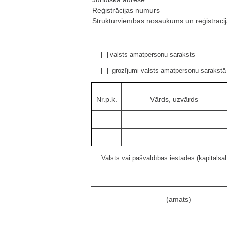
Reģistrācijas numurs
Struktūrvienības nosaukums un reģistrāci
valsts amatpersonu saraksts
grozījumi valsts amatpersonu sarakstā
Nr.p.k.
Vārds, uzvārds
Valsts vai pašvaldības iestādes (kapitālsab
(amats)