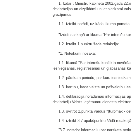
1. Izdarīt Ministru kabineta 2002.gada 22
deklarācijas un aizpildāmi un iesniedzami vals
grozījumus:
1.1. izteikt norādi, uz kāda likuma pamata 
"Izdoti saskaņā ar likuma "Par interešu ko
1.2. izteikt 1.punktu šādā redakcijā:
"1. Noteikumi nosaka:
1.1. likumā "Par interešu konflikta novērš
iesniegšanas, reģistrēšanas un glabāšanas kā
1.2. pārskata periodu, par kuru iesniedzam
1.3. kārtību, kādā valsts un pašvaldību ie
1.4. deklarācijā norādāmās informācijas ap
deklarāciju Valsts ieņēmumu dienesta elektro
1.3. svītrot 2.punktā vārdus "(turpmāk - dek
1.4. izteikt 3.7.apakšpunktu šādā redakcijā
''3.7. norādot informāciju par pārskata per