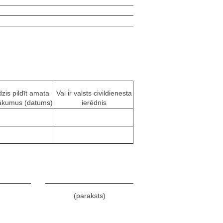
dzis pildīt amata
Vai ir valsts civildienesta
ākumus (datums)
ierēdnis
(paraksts)