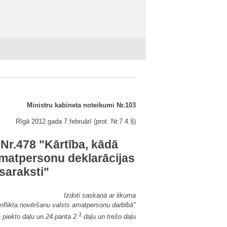
Ministru kabineta noteikumi Nr.103
Rīgā 2012.gada 7.februārī (prot. Nr.7 4.§)
Nr.478 "Kārtība, kādā
amatpersonu deklarācijas
saraksti"
Izdoti saskaņā ar likuma
onflikta novēršanu valsts amatpersonu darbībā"
1
 piekto daļu un 24.panta 2.
daļu un trešo daļu