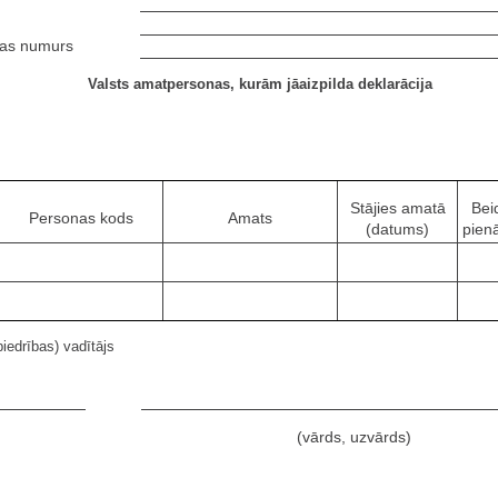
jas numurs
Valsts amatpersonas, kurām jāaizpilda deklarācija
Stājies amatā
Bei
Personas kods
Amats
(datums)
pien
iedrības) vadītājs
(vārds, uzvārds)