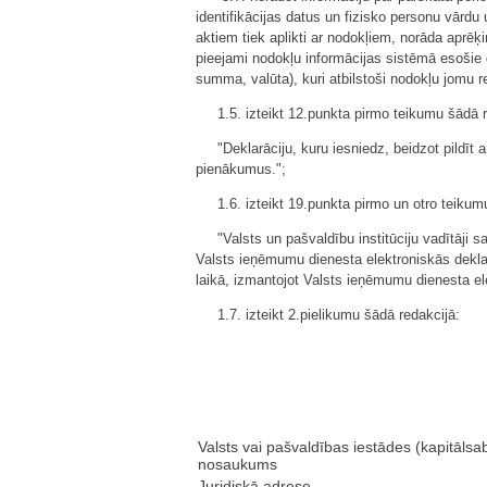
identifikācijas datus un fizisko personu vārd
aktiem tiek aplikti ar nodokļiem, norāda apr
pieejami nodokļu informācijas sistēmā esošie 
summa, valūta), kuri atbilstoši nodokļu jomu r
1.5. izteikt 12.punkta pirmo teikumu šādā 
"Deklarāciju, kuru iesniedz, beidzot pildī
pienākumus.";
1.6. izteikt 19.punkta pirmo un otro teikum
"Valsts un pašvaldību institūciju vadītāji
Valsts ieņēmumu dienesta elektroniskās deklar
laikā, izmantojot Valsts ieņēmumu dienesta e
1.7. izteikt 2.pielikumu šādā redakcijā:
Valsts vai pašvaldības iestādes (kapitālsa
nosaukums
Juridiskā adrese