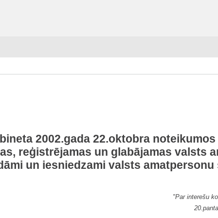
abineta 2002.gada 22.oktobra noteikumos 
as, reģistrējamas un glabājamas valsts 
ldāmi un iesniedzami valsts amatpersonu 
"Par interešu k
20.panta