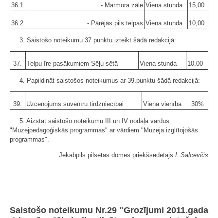
36.1.
- Marmora zāle
Viena stunda
15,00
36.2.
- Pārējās pils telpas
Viena stunda
10,00
3. Saistošo noteikumu 37.punktu izteikt šādā redakcijā:
37.
Telpu īre pasākumiem Sēļu sētā
Viena stunda
10,00
4. Papildināt saistošos noteikumus ar 39.punktu šādā redakcijā:
39.
Uzcenojums suvenīru tirdzniecībai
Viena vienība
30%
5. Aizstāt saistošo noteikumu III un IV nodaļā vārdus
"Muzejpedagoģiskās programmas" ar vārdiem "Muzeja izglītojošās
programmas".
Jēkabpils pilsētas domes priekšsēdētājs
L.Salcevičs
Saistošo noteikumu Nr.29 "Grozījumi 2011.gada