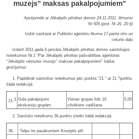
muzejs" maksas pakalpojumiem"
Apstiprināti ar Jēkabpils pilsētas domes 24.11.2011. lēmumu
Nr.505 (prot. Nr.26, 20.§)
Izdoti saskaņā ar Publisko aģentūru likuma 17.panta otro un
ceturto daļu
Izdarīt 2011.gada 6.janvāra Jēkabpils pilsētas domes saistošajos
noteikumos Nr.1 "Par Jēkabpils pilsētas pašvaldības aģentūras
"Jēkabpils vēstures muzejs" maksas pakalpojumiem" šādus
grozījumus:
1
1. Papildināt saistošos noteikumus pēc punkta "21." ar 21.
punktu
šādā redakcijā:
1
Gida pakalpojumi
Vienas grupas līdz 10
5,00
21.
ekskursiju grupām
cilvēkiem vadīšana
2. Saistošo noteikumu 36.punktu izteikt šādā redakcijā:
36.
Telpu īre pasākumiem Krustpils pilī: