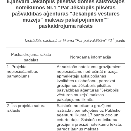
6.janvāra Jēkabpils pilsētas domes saistošajos
noteikumos Nr.1 "Par Jēkabpils pilsētas
pašvaldības aģentūras "Jēkabpils vēstures
muzejs" maksas pakalpojumiem""
paskaidrojuma raksts
1
Izstrādāts saskaņā ar likuma "Par pašvaldībām" 43.
pantu
Paskaidrojuma raksta
Norādāmā informācija
sadaļas
1. Projekta
Ar saistošo noteikumu grozījumiem
nepieciešamības
nepieciešams nodrošināt muzeja
pamatojums
apmeklētāju apkalpošanas
kvalitātes uzlabošanu, paredzot
grozījumus Jēkabpils pilsētas
pašvaldības aģentūras "Jēkabpils
vēstures muzejs" maksas
pakalpojumu likmēs.
2. Īss projekta satura
Saistošo noteikumu grozījumi
izklāsts
izstrādāti pamatojoties uz Publisko
aģentūru likuma 17.panta otro un
ceturto daļu. Saistošo noteikumu
grozījumi precizē noteikumu tekstu,
paredz jaunus maksas