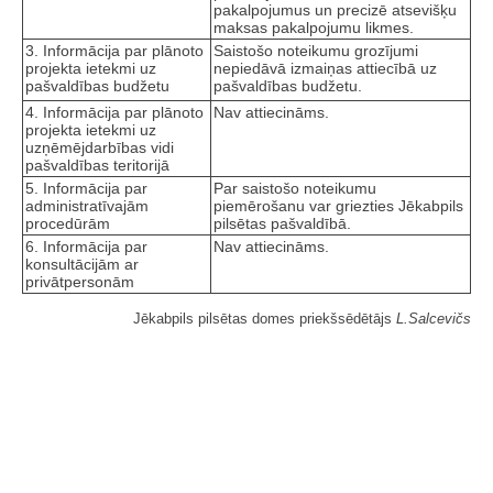
pakalpojumus un precizē atsevišķu
maksas pakalpojumu likmes.
3. Informācija par plānoto
Saistošo noteikumu grozījumi
projekta ietekmi uz
nepiedāvā izmaiņas attiecībā uz
pašvaldības budžetu
pašvaldības budžetu.
4. Informācija par plānoto
Nav attiecināms.
projekta ietekmi uz
uzņēmējdarbības vidi
pašvaldības teritorijā
5. Informācija par
Par saistošo noteikumu
administratīvajām
piemērošanu var griezties Jēkabpils
procedūrām
pilsētas pašvaldībā.
6. Informācija par
Nav attiecināms.
konsultācijām ar
privātpersonām
Jēkabpils pilsētas domes priekšsēdētājs
L.Salcevičs