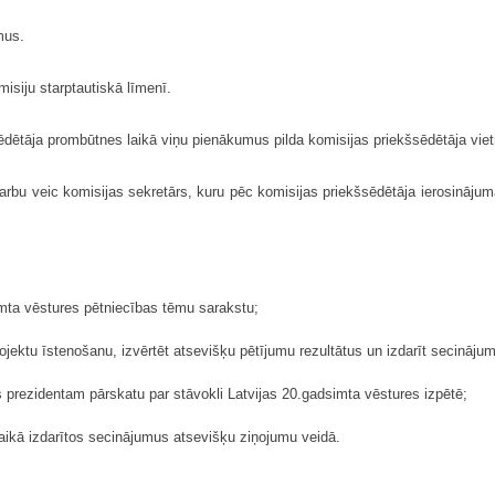
mus.
isiju starptautiskā līmenī.
ēdētāja prombūtnes laikā viņu pienākumus pilda komisijas priekšsēdētāja vietn
arbu veic komisijas sekretārs, kuru pēc komisijas priekšsēdētāja ierosinājuma
simta vēstures pētniecības tēmu sarakstu;
rojektu īstenošanu, izvērtēt atsevišķu pētījumu rezultātus un izdarīt secināju
ts prezidentam pārskatu par stāvokli Latvijas 20.gadsimta vēstures izpētē;
laikā izdarītos secinājumus atsevišķu ziņojumu veidā.