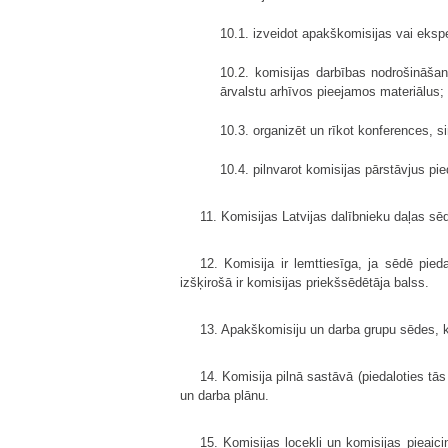
10.1. izveidot apakškomisijas vai eksp
10.2. komisijas darbības nodrošināšan
ārvalstu arhīvos pieejamos materiālus;
10.3. organizēt un rīkot konferences,
10.4. pilnvarot komisijas pārstāvjus pie
11. Komisijas Latvijas dalībnieku daļas sē
12. Komisija ir lemttiesīga, ja sēdē pi
izšķirošā ir komisijas priekšsēdētāja balss.
13. Apakškomisiju un darba grupu sēdes, k
14. Komisija pilnā sastāvā (piedaloties tā
un darba plānu.
15. Komisijas locekļi un komisijas pieai