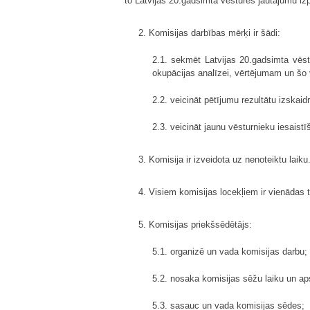
to Latvijas 20.gadsimta vēstures jautājumu izp
2. Komisijas darbības mērķi ir šādi:
2.1. sekmēt Latvijas 20.gadsimta vēst
okupācijas analīzei, vērtējumam un šo v
2.2. veicināt pētījumu rezultātu izskaid
2.3. veicināt jaunu vēsturnieku iesais
3. Komisija ir izveidota uz nenoteiktu laiku.
4. Visiem komisijas locekļiem ir vienādas t
5. Komisijas priekšsēdētājs:
5.1. organizē un vada komisijas darbu;
5.2. nosaka komisijas sēžu laiku un aps
5.3. sasauc un vada komisijas sēdes;