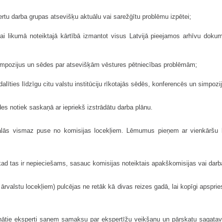
ertu darba grupas atsevišķu aktuālu vai sarežģītu problēmu izpētei;
ai likumā noteiktajā kārtībā izmantot visus Latvijā pieejamos arhīvu doku
 simpozijus un sēdes par atsevišķām vēstures pētniecības problēmām;
dalīties līdzīgu citu valstu institūciju rīkotajās sēdēs, konferencēs un simpozi
des notiek saskaņā ar iepriekš izstrādātu darba plānu.
edalās vismaz puse no komisijas locekļiem. Lēmumus pieņem ar vienkāršu b
ad tas ir nepieciešams, sasauc komisijas noteiktais apakškomisijas vai darb
s ārvalstu locekļiem) pulcējas ne retāk kā divas reizes gadā, lai kopīgi apspr
cinātie eksperti saņem samaksu par ekspertīžu veikšanu un pārskatu sagat