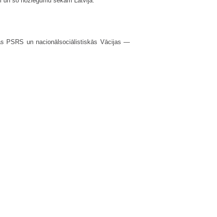
ēci un šo noziegumu sekām Latvijā.
kās PSRS un nacionālsociālistiskās Vācijas —