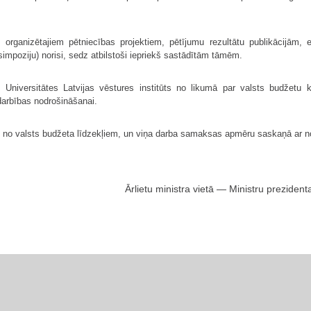
 organizētajiem pētniecības projektiem, pētījumu rezultātu publikācijām,
mpoziju) norisi, sedz atbilstoši iepriekš sastādītām tāmēm.
s Universitātes Latvijas vēstures institūts no likumā par valsts budžetu
 darbības nodrošināšanai.
ts no valsts budžeta līdzekļiem, un viņa darba samaksas apmēru saskaņā ar 
Ārlietu ministra vietā — Ministru prezident