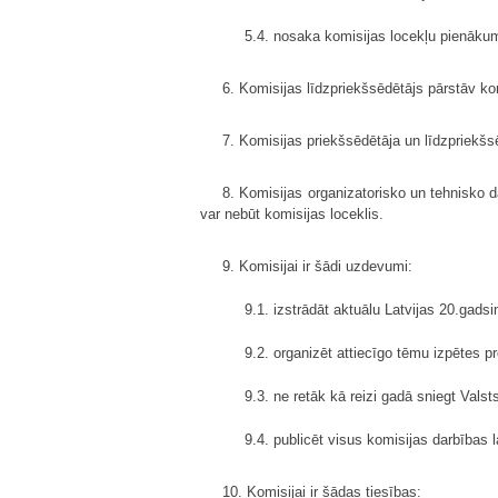
5.4. nosaka komisijas locekļu pienāku
6. Komisijas līdzpriekšsēdētājs pārstāv kom
7. Komisijas priekšsēdētāja un līdzpriekšs
8. Komisijas organizatorisko un tehnisko d
var nebūt komisijas loceklis.
9. Komisijai ir šādi uzdevumi:
9.1. izstrādāt aktuālu Latvijas 20.gad
9.2. organizēt attiecīgo tēmu izpētes p
9.3. ne retāk kā reizi gadā sniegt Vals
9.4. publicēt visus komisijas darbības 
10. Komisijai ir šādas tiesības: