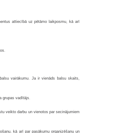
mentus attiecībā uz pētāmo laikposmu, kā arī
jos.
alsu vairākumu. Ja ir vienāds balsu skaits,
a grupas vadītājs.
iestu veikto darbu un vienotos par secinājumiem
avošanu, kā arī par pasākumu organizēšanu un