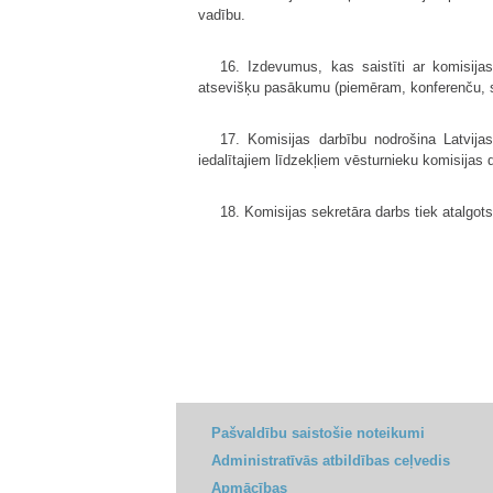
vadību.
16. Izdevumus, kas saistīti ar komisijas
atsevišķu pasākumu (piemēram, konferenču, si
17. Komisijas darbību nodrošina Latvija
iedalītajiem līdzekļiem vēsturnieku komisijas
18. Komisijas sekretāra darbs tiek atalgo
Pašvaldību saistošie noteikumi
Administratīvās atbildības ceļvedis
Apmācības