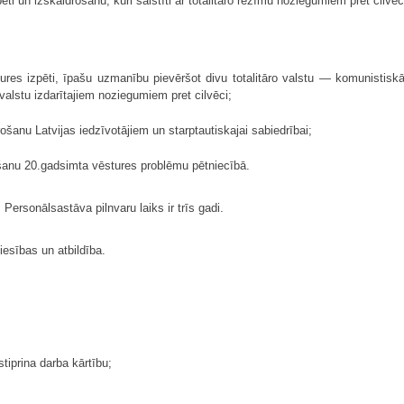
ēti un izskaidrošanu, kuri saistīti ar totalitāro režīmu noziegumiem pret cilv
ures izpēti, īpašu uzmanību pievēršot divu totalitāro valstu — komunistis
alstu izdarītajiem noziegumiem pret cilvēci;
rošanu Latvijas iedzīvotājiem un starptautiskajai sabiedrībai;
tīšanu 20.gadsimta vēstures problēmu pētniecībā.
 Personālsastāva pilnvaru laiks ir trīs gadi.
iesības un atbildība.
tiprina darba kārtību;