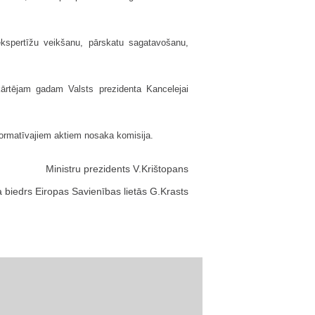
 ekspertīžu veikšanu, pārskatu sagatavošanu,
 kārtējam gadam Valsts prezidenta Kancelejai
normatīvajiem aktiem nosaka komisija.
Ministru prezidents V.Krištopans
a biedrs Eiropas Savienības lietās G.Krasts