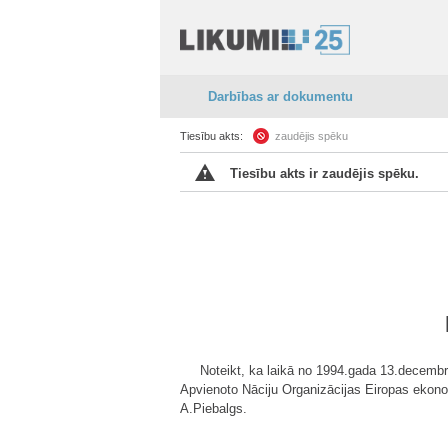
Darbības ar dokumentu
Tiesību akts:
zaudējis spēku
Tiesību akts ir zaudējis spēku.
Noteikt, ka laikā no 1994.gada 13.decemb
Apvienoto Nāciju Organizācijas Eiropas ekono
A.Piebalgs.