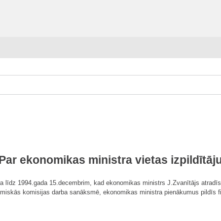
Par ekonomikas ministra vietas izpildītāj
ra līdz 1994.gada 15.decembrim, kad ekonomikas ministrs J.Zvanītājs atradī
miskās komisijas darba sanāksmē, ekonomikas ministra pienākumus pildīs fin