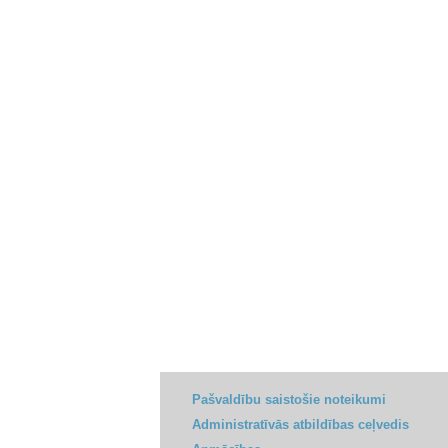
Pašvaldību saistošie noteikumi
Administratīvās atbildības ceļvedis