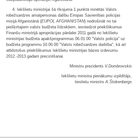
4. Iekšlietu ministrijai šā rīkojuma 1.punktā minētās Valsts
robežsardzes amatpersonas dalību Eiropas Savienības policijas
misijā Afganistānā (
EUPOL AFGHANISTAN
) nodrošināt no tai
piešķirtajiem valsts budžeta līdzekļiem, iesniedzot priekšlikumus
Finanšu ministrijā apropriācijas pārdalei 2011.gadā no Iekšlietu
ministrijas budžeta apakšprogrammas 06.01.00 "Valsts policija" uz
budžeta programmu 10.00.00 "Valsts robežsardzes darbība", kā arī
atbilstošus priekšlikumus Iekšlietu ministrijas bāzes izdevumu
2012.-2013.gadam precizēšanai.
Ministru prezidents
V.Dombrovskis
Iekšlietu ministra pienākumu izpildītājs,
tieslietu ministrs
A.Štokenbergs