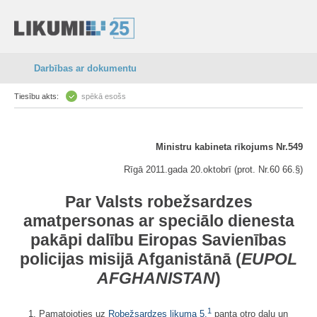
Darbības ar dokumentu
Tiesību akts:
spēkā esošs
Ministru kabineta rīkojums Nr.549
Rīgā 2011.gada 20.oktobrī (prot. Nr.60 66.§)
Par Valsts robežsardzes
amatpersonas ar speciālo dienesta
pakāpi dalību Eiropas Savienības
policijas misijā Afganistānā (
EUPOL
AFGHANISTAN
)
1
1. Pamatojoties uz
Robežsardzes likuma
5.
panta otro daļu un