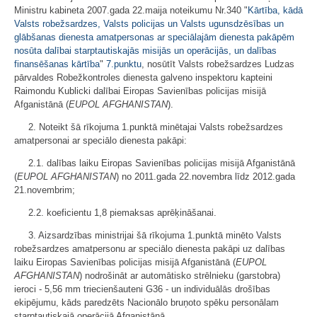
Ministru kabineta 2007.gada 22.maija noteikumu Nr.340 "
Kārtība, kādā
Valsts robežsardzes, Valsts policijas un Valsts ugunsdzēsības un
glābšanas dienesta amatpersonas ar speciālajām dienesta pakāpēm
nosūta dalībai starptautiskajās misijās un operācijās, un dalības
finansēšanas kārtība
"
7.punktu
, nosūtīt Valsts robežsardzes Ludzas
pārvaldes Robežkontroles dienesta galveno inspektoru kapteini
Raimondu Kublicki dalībai Eiropas Savienības policijas misijā
Afganistānā (
EUPOL AFGHANISTAN
).
2. Noteikt šā rīkojuma 1.punktā minētajai Valsts robežsardzes
amatpersonai ar speciālo dienesta pakāpi:
2.1. dalības laiku Eiropas Savienības policijas misijā Afganistānā
(
EUPOL AFGHANISTAN
) no 2011.gada 22.novembra līdz 2012.gada
21.novembrim;
2.2. koeficientu 1,8 piemaksas aprēķināšanai.
3. Aizsardzības ministrijai šā rīkojuma 1.punktā minēto Valsts
robežsardzes amatpersonu ar speciālo dienesta pakāpi uz dalības
laiku Eiropas Savienības policijas misijā Afganistānā (
EUPOL
AFGHANISTAN
) nodrošināt ar automātisko strēlnieku (garstobra)
ieroci - 5,56 mm triecienšauteni G36 - un individuālās drošības
ekipējumu, kāds paredzēts Nacionālo bruņoto spēku personālam
starptautiskajā operācijā Afganistānā.