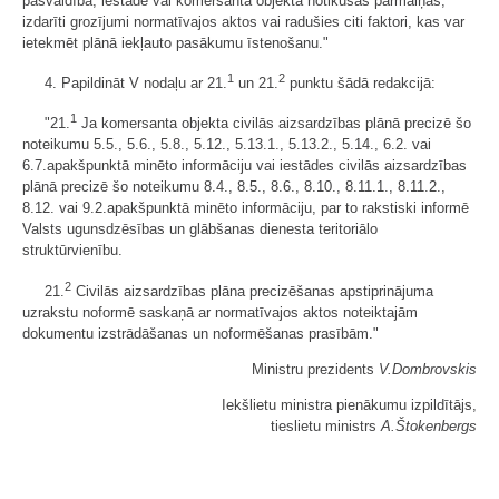
pašvaldībā, iestādē vai komersanta objektā notikušas pārmaiņas,
izdarīti grozījumi normatīvajos aktos vai radušies citi faktori, kas var
ietekmēt plānā iekļauto pasākumu īstenošanu."
1
2
4. Papildināt V nodaļu ar 21.
un 21.
punktu šādā redakcijā:
1
"21.
Ja komersanta objekta civilās aizsardzības plānā precizē šo
noteikumu 5.5., 5.6., 5.8., 5.12., 5.13.1., 5.13.2., 5.14., 6.2. vai
6.7.apakšpunktā minēto informāciju vai iestādes civilās aizsardzības
plānā precizē šo noteikumu 8.4., 8.5., 8.6., 8.10., 8.11.1., 8.11.2.,
8.12. vai 9.2.apakšpunktā minēto informāciju, par to rakstiski informē
Valsts ugunsdzēsības un glābšanas dienesta teritoriālo
struktūrvienību.
2
21.
Civilās aizsardzības plāna precizēšanas apstiprinājuma
uzrakstu noformē saskaņā ar normatīvajos aktos noteiktajām
dokumentu izstrādāšanas un noformēšanas prasībām."
Ministru prezidents
V.Dombrovskis
Iekšlietu ministra pienākumu izpildītājs,
tieslietu ministrs
A.Štokenbergs