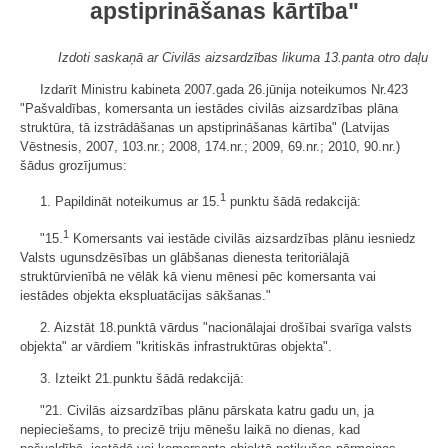
apstiprināšanas kārtība"
Izdoti saskaņā ar Civilās aizsardzības likuma 13.panta otro daļu
Izdarīt Ministru kabineta 2007.gada 26.jūnija noteikumos Nr.423
"Pašvaldības, komersanta un iestādes civilās aizsardzības plāna
struktūra, tā izstrādāšanas un apstiprināšanas kārtība" (Latvijas
Vēstnesis, 2007, 103.nr.; 2008, 174.nr.; 2009, 69.nr.; 2010, 90.nr.)
šādus grozījumus:
1
1. Papildināt noteikumus ar 15.
punktu šādā redakcijā:
1
"15.
Komersants vai iestāde civilās aizsardzības plānu iesniedz
Valsts ugunsdzēsības un glābšanas dienesta teritoriālajā
struktūrvienībā ne vēlāk kā vienu mēnesi pēc komersanta vai
iestādes objekta ekspluatācijas sākšanas."
2. Aizstāt 18.punktā vārdus "nacionālajai drošībai svarīga valsts
objekta" ar vārdiem "kritiskās infrastruktūras objekta".
3. Izteikt 21.punktu šādā redakcijā:
"21. Civilās aizsardzības plānu pārskata katru gadu un, ja
nepieciešams, to precizē triju mēnešu laikā no dienas, kad