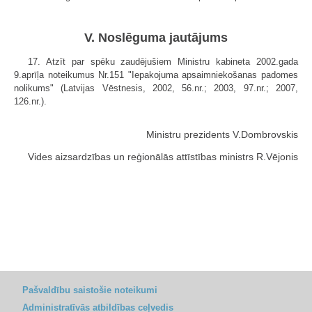
V. Noslēguma jautājums
17. Atzīt par spēku zaudējušiem Ministru kabineta 2002.gada
9.aprīļa noteikumus Nr.151 "Iepakojuma apsaimniekošanas padomes
nolikums" (Latvijas Vēstnesis, 2002, 56.nr.; 2003, 97.nr.; 2007,
126.nr.).
Ministru prezidents V.Dombrovskis
Vides aizsardzības un reģionālās attīstības ministrs R.Vējonis
Pašvaldību saistošie noteikumi
Administratīvās atbildības ceļvedis