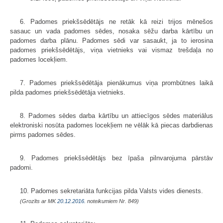
6. Padomes priekšsēdētājs ne retāk kā reizi trijos mēnešos
sasauc un vada padomes sēdes, nosaka sēžu darba kārtību un
padomes darba plānu. Padomes sēdi var sasaukt, ja to ierosina
padomes priekšsēdētājs, viņa vietnieks vai vismaz trešdaļa no
padomes locekļiem.
7. Padomes priekšsēdētāja pienākumus viņa prombūtnes laikā
pilda padomes priekšsēdētāja vietnieks.
8. Padomes sēdes darba kārtību un attiecīgos sēdes materiālus
elektroniski nosūta padomes locekļiem ne vēlāk kā piecas darbdienas
pirms padomes sēdes.
9. Padomes priekšsēdētājs bez īpaša pilnvarojuma pārstāv
padomi.
10. Padomes sekretariāta funkcijas pilda Valsts vides dienests.
(Grozīts ar MK
20.12.2016.
noteikumiem Nr. 849)