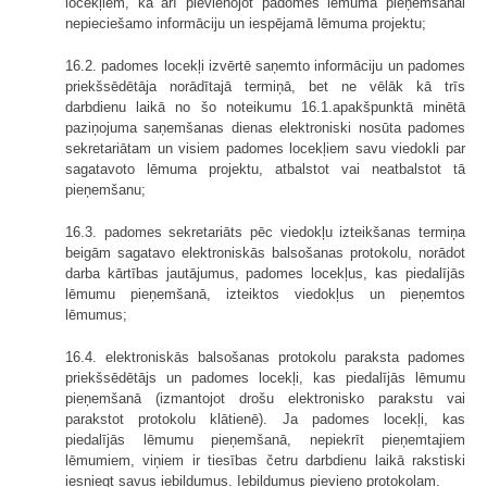
locekļiem, kā arī pievienojot padomes lēmuma pieņemšanai
nepieciešamo informāciju un iespējamā lēmuma projektu;
16.2. padomes locekļi izvērtē saņemto informāciju un padomes
priekšsēdētāja norādītajā termiņā, bet ne vēlāk kā trīs
darbdienu laikā no šo noteikumu 16.1.apakšpunktā minētā
paziņojuma saņemšanas dienas elektroniski nosūta padomes
sekretariātam un visiem padomes locekļiem savu viedokli par
sagatavoto lēmuma projektu, atbalstot vai neatbalstot tā
pieņemšanu;
16.3. padomes sekretariāts pēc viedokļu izteikšanas termiņa
beigām sagatavo elektroniskās balsošanas protokolu, norādot
darba kārtības jautājumus, padomes locekļus, kas piedalījās
lēmumu pieņemšanā, izteiktos viedokļus un pieņemtos
lēmumus;
16.4. elektroniskās balsošanas protokolu paraksta padomes
priekšsēdētājs un padomes locekļi, kas piedalījās lēmumu
pieņemšanā (izmantojot drošu elektronisko parakstu vai
parakstot protokolu klātienē). Ja padomes locekļi, kas
piedalījās lēmumu pieņemšanā, nepiekrīt pieņemtajiem
lēmumiem, viņiem ir tiesības četru darbdienu laikā rakstiski
iesniegt savus iebildumus. Iebildumus pievieno protokolam.