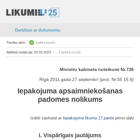
Darbības ar dokumentu
Tiesību akts:
spēkā esošs
Attēlotā redakcija: 03.03.2023. - ... /
Spēkā esošā
Ministru kabineta noteikumi Nr.736
Rīgā 2011.gada 27.septembrī (prot. Nr.55 15.§)
Iepakojuma apsaimniekošanas
padomes nolikums
Izdoti saskaņā ar
Iepakojuma likuma
17.panta
pirmo daļu
I. Vispārīgais jautājums