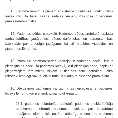
13. Padome lēmumus pieņem ar klātesošo padomes locekļu balsu
vairākumu. Ja balsu skaits sadalās vienādi, izšķirošā ir padomes
priekšsēdētāja balss.
14. Padomes sēdes protokolē. Padomes sēdes protokolā ieraksta
darba kārtības jautājumus, sēdes dalībniekus un personas, kas
izteikušās par attiecīgo jautājumu, kā arī izteiktos viedokļus un
pieņemtos lēmumus.
15. Protokolu paraksta sēdes vadītājs un padomes locekļi, kuri ir
piedalījušies sēdē. Ja padomes locekļi, kuri piedalījās sēdē, nepiekrīt
pieņemtajiem lēmumiem, viņiem ir tiesības četru darbdienu laikā
rakstiski iesniegt savus iebildumus. Iebildumus pievieno protokolam.
16. Steidzamos gadījumos vai tad, ja tas nepieciešams, padomes
locekļi lēmumu var pieņemt, izmantojot e-pastu:
16.1. padomes sekretariāts atbilstoši padomes priekšsēdētāja
uzdevumam informē padomes locekļus par izskatāmo
jautājumu, elektroniski nosūtot attiecīgu paziņojumu padomes