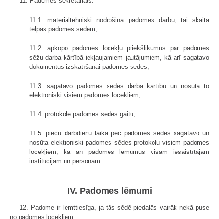
11. Padomes sekretariāts:
11.1. materiāltehniski nodrošina padomes darbu, tai skaitā
telpas padomes sēdēm;
11.2. apkopo padomes locekļu priekšlikumus par padomes
sēžu darba kārtībā iekļaujamiem jautājumiem, kā arī sagatavo
dokumentus izskatīšanai padomes sēdēs;
11.3. sagatavo padomes sēdes darba kārtību un nosūta to
elektroniski visiem padomes locekļiem;
11.4. protokolē padomes sēdes gaitu;
11.5. piecu darbdienu laikā pēc padomes sēdes sagatavo un
nosūta elektroniski padomes sēdes protokolu visiem padomes
locekļiem, kā arī padomes lēmumus visām iesaistītajām
institūcijām un personām.
IV. Padomes lēmumi
12. Padome ir lemttiesīga, ja tās sēdē piedalās vairāk nekā puse
no padomes locekļiem.