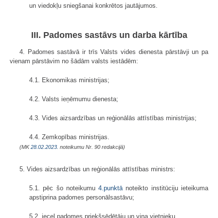
un viedokļu sniegšanai konkrētos jautājumos.
III. Padomes sastāvs un darba kārtība
4. Padomes sastāvā ir trīs Valsts vides dienesta pārstāvji un pa
vienam pārstāvim no šādām valsts iestādēm:
4.1. Ekonomikas ministrijas;
4.2. Valsts ieņēmumu dienesta;
4.3. Vides aizsardzības un reģionālās attīstības ministrijas;
4.4. Zemkopības ministrijas.
(MK
28.02.2023.
noteikumu Nr. 90 redakcijā)
5. Vides aizsardzības un reģionālās attīstības ministrs:
5.1. pēc šo noteikumu
4.punktā
noteikto institūciju ieteikuma
apstiprina padomes personālsastāvu;
5.2. ieceļ padomes priekšsēdētāju un viņa vietnieku.