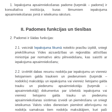
1. Iepakojuma apsaimniekošanas padome (turpmāk – padome) ir
konsultatīva institūcija, kuras lēmumiem iepakojuma
apsaimniekošanas jomā ir ieteikuma raksturs.
II. Padomes funkcijas un tiesības
2. Padomei ir šādas funkcijas:
2.1. veicināt
Iepakojuma likumā
noteikto prasību izpildi, sniegt
priekšlikumus Vides aizsardzības un reģionālās attīstības
ministrijai par normatīvo aktu pilnveidošanu, kas saistīti ar
iepakojuma apsaimniekošanu;
2.2. izvērtēt dabas resursu nodokļa par iepakojumu un vienreiz
lietojamiem galda traukiem un piederumiem (turpmāk –
nodoklis) maksātāju un iepakojuma vai vienreiz lietojamo galda
trauku un piederumu apsaimniekotāju (turpmāk –
apsaimniekotāji) dokumentus par izlietotā iepakojuma vai
vienreiz lietojamo galda trauku un piederumu
apsaimniekošanas sistēmas izveidi un piemērošanu un sniegt
ieteikumus Valsts vides dienestam piemērot atbrīvojumu no
nodokļa samaksas tiem nodokļa maksātājiem, kuri paši