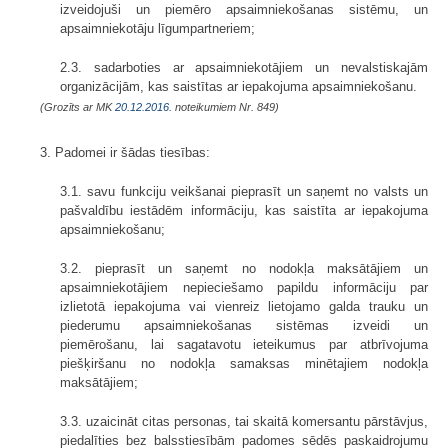
izveidojuši un piemēro apsaimniekošanas sistēmu, un
apsaimniekotāju līgumpartneriem;
2.3. sadarboties ar apsaimniekotājiem un nevalstiskajām
organizācijām, kas saistītas ar iepakojuma apsaimniekošanu.
(Grozīts ar MK
20.12.2016.
noteikumiem Nr. 849)
3. Padomei ir šādas tiesības:
3.1. savu funkciju veikšanai pieprasīt un saņemt no valsts un
pašvaldību iestādēm informāciju, kas saistīta ar iepakojuma
apsaimniekošanu;
3.2. pieprasīt un saņemt no nodokļa maksātājiem un
apsaimniekotājiem nepieciešamo papildu informāciju par
izlietotā iepakojuma vai vienreiz lietojamo galda trauku un
piederumu apsaimniekošanas sistēmas izveidi un
piemērošanu, lai sagatavotu ieteikumus par atbrīvojuma
piešķiršanu no nodokļa samaksas minētajiem nodokļa
maksātājiem;
3.3. uzaicināt citas personas, tai skaitā komersantu pārstāvjus,
piedalīties bez balsstiesībām padomes sēdēs paskaidrojumu