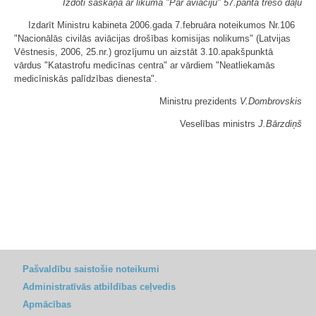
Izdoti saskaņā ar likuma "Par aviāciju" 57.panta trešo daļu
Izdarīt Ministru kabineta 2006.gada 7.februāra noteikumos Nr.106
"Nacionālās civilās aviācijas drošības komisijas nolikums" (Latvijas
Vēstnesis, 2006, 25.nr.) grozījumu un aizstāt 3.10.apakšpunktā
vārdus "Katastrofu medicīnas centra" ar vārdiem "Neatliekamās
medicīniskās palīdzības dienesta".
Ministru prezidents
V.Dombrovskis
Veselības ministrs
J.Bārzdiņš
Pašvaldību saistošie noteikumi
Administratīvās atbildības ceļvedis
Apmācības