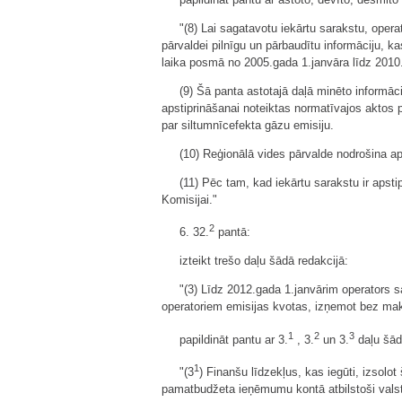
"(8) Lai sagatavotu iekārtu sarakstu, opera
pārvaldei pilnīgu un pārbaudītu informāciju, k
laika posmā no 2005.gada 1.janvāra līdz 2010
(9) Šā panta astotajā daļā minēto informāc
apstiprināšanai noteiktas normatīvajos aktos pa
par siltumnīcefekta gāzu emisiju.
(10) Reģionālā vides pārvalde nodrošina aps
(11) Pēc tam, kad iekārtu sarakstu ir apsti
Komisijai."
2
6. 32.
pantā:
izteikt trešo daļu šādā redakcijā:
"(3) Līdz 2012.gada 1.janvārim operators 
operatoriem emisijas kvotas, izņemot bez maks
1
2
3
papildināt pantu ar 3.
, 3.
un 3.
daļu šād
1
"(3
) Finanšu līdzekļus, kas iegūti, izsolo
pamatbudžeta ieņēmumu kontā atbilstoši valst