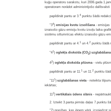
kuģu operatoru sarakstu, kuri 2006.gada 1.jan
operatoram norādot administrējošo dalībvalsti 
4
papildināt pantu ar 3.
punktu šādā redakci
4
"3
)
emisijas kvotu izsolīšana
- emisijas
izraisošo gāzu emisiju kvotu izsoļu laika gr
sistēmu siltumnīcas efektu izraisošo gāzu emi
1
2
papildināt pantu ar 4.
un 4.
punktu šādā r
1
"4
)
oglekļa dioksīda (CO
) uzglabāšana
2
2
4
)
oglekļa dioksīda plūsma
- vielu plūs
1
2
papildināt pantu ar 11.
un 11.
punktu šādā
1
"11
)
uzglabāšanas vieta
- noteikta tilpu
iekārtas;
2
11
)
vertikālais ūdens slānis
- nepārtrauk
2. Izteikt 3.panta pirmās daļas 7.punktu šā
"7) prasības, kas jāņem vērā, izsniedzot si