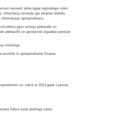
jumam iesniedz attiecīgajai reģionālajai vides
i. Informāciju iesniedz par iekārtas darbību
informācijas apstiprināšanu.
umnīcefekta gāzu emisiju pārbaudei un
ek pārbaudīti un apstiprināti ikgadējie pārskati
s ministrijai.
ja iesniedz to apstiprināšanai Eiropas
operatoriem un, sākot ar 2013.gada 1.janvāri,
skaita Valsts kasē atvērtajā valsts