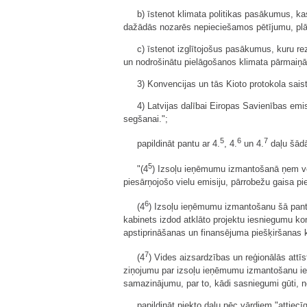
b) īstenot klimata politikas pasākumus, k
dažādās nozarēs nepieciešamos pētījumu, pl
c) īstenot izglītojošus pasākumus, kuru r
un nodrošinātu pielāgošanos klimata pārmaiņā
3) Konvencijas un tās Kioto protokola saist
4) Latvijas dalībai Eiropas Savienības emi
segšanai.";
5
6
7
papildināt pantu ar 4.
, 4.
un 4.
daļu šādā
5
"(4
) Izsoļu ieņēmumu izmantošanā ņem vēr
piesārņojošo vielu emisiju, pārrobežu gaisa p
6
(4
) Izsoļu ieņēmumu izmantošanu šā pant
kabinets izdod atklāto projektu iesniegumu ko
apstiprināšanas un finansējuma piešķiršanas k
7
(4
) Vides aizsardzības un reģionālās attīs
ziņojumu par izsoļu ieņēmumu izmantošanu iep
samazinājumu, par to, kādi sasniegumi gūti, 
papildināt piekto daļu pēc vārdiem "attiec