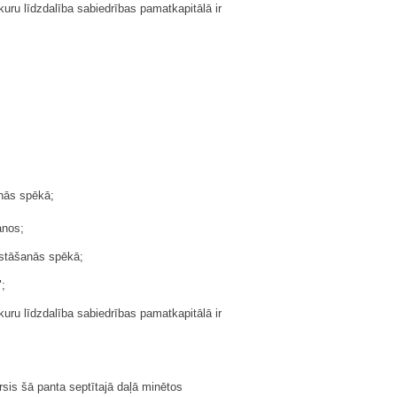
kuru līdzdalība sabiedrības pamatkapitālā ir
anās spēkā;
anos;
 stāšanās spēkā;
;
kuru līdzdalība sabiedrības pamatkapitālā ir
sis šā panta septītajā daļā minētos