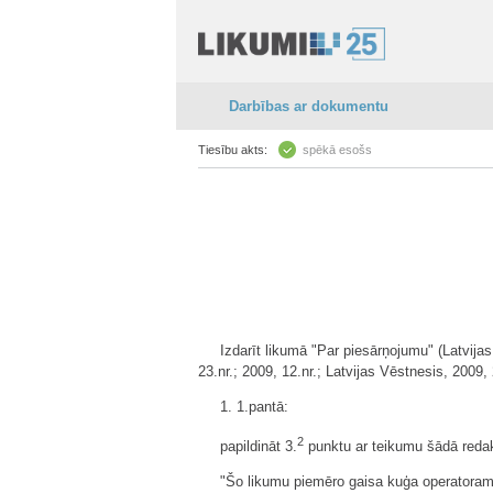
Darbības ar dokumentu
Tiesību akts:
spēkā esošs
Izdarīt likumā "Par piesārņojumu" (Latvijas
23.nr.; 2009, 12.nr.; Latvijas Vēstnesis, 2009,
1. 1.pantā:
2
papildināt 3.
punktu ar teikumu šādā redak
"Šo likumu piemēro gaisa kuģa operatoram,