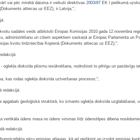
vārī vai pēc minētā datuma ir veikuši direktīvas
2003/87
EK I pielikumā uzskai
(Dokuments attiecas uz EEZ), ir Latvija;";
jā:
 kvotu sadales veids atbilstoši Eiropas Komisijas 2010.gada 12.novembra regu
afiku, administrēšanu un citiem aspektiem saskaņā ar Eiropas Parlamenta un 
sijas kvotu tirdzniecībai Kopienā (Dokuments attiecas uz EEZ);";
edakcijā:
- oglekļa dioksīda plūsmu iesūknēšana, nodrošinot to pilnīgu un pastāvīgu ie
ma, kas rodas oglekļa dioksīda uztveršanas procesos;";
 redakcijā:
ma apgabals ģeoloģiskā struktūrā, ko izmanto oglekļa dioksīda uzglabāšanai, u
ta vertikāla ūdens masa no ūdens virsmas līdz ūdenstilpes dibena nosēdumie
dā redakcijā:
ltumnīcefekta gāzu emisijas atļaujas, kā arī piešķirot un izsolot emisijas kvot