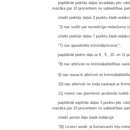
papildināt piektās daļas ievaddaļu pēc vārd
mazāka par 10 procentiem no sabiedrības pamat
izteikt piektās daļas 2.punktu šādā redakci
"2) nav sodīti par noziedzīga nodarījuma iz
izteikt piektās daļas 7.punktu šādā redakci
"7) nav apsūdzētie kriminālprocesā;";
papildināt piekto daļu ar 8., 9., 10. un 11.
"8) nav atbrīvoti no kriminālatbildības sa
9) nav nosacīti atbrīvoti no kriminālatbild
10) nav atbrīvoti no soda saskaņā ar Krim
11) viņiem nav piemērots aizdomās turētā
papildināt septītās daļas 3.punktu pēc vārd
mazāka par 10 procentiem no sabiedrības pamat
izteikt astoto daļu šādā redakcijā:
"(8) Licenci anulē, ja komersants triju mē