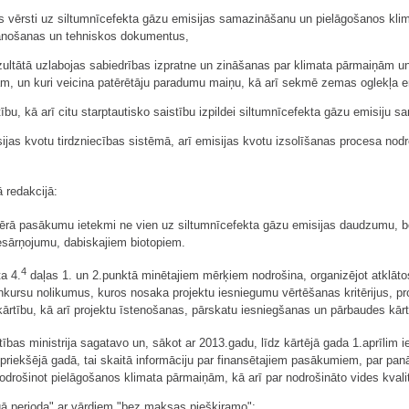
as vērsti uz siltumnīcefekta gāzu emisijas samazināšanu un pielāgošanos kli
ānošanas un tehniskos dokumentus,
ezultātā uzlabojas sabiedrības izpratne un zināšanas par klimata pārmaiņām 
m, un kuri veicina patērētāju paradumu maiņu, kā arī sekmē zemas oglekļa em
ību, kā arī citu starptautisko saistību izpildei siltumnīcefekta gāzu emisiju
sijas kvotu tirdzniecības sistēmā, arī emisijas kvotu izsolīšanas procesa no
 redakcijā:
ā pasākumu ietekmi ne vien uz siltumnīcefekta gāzu emisijas daudzumu, bet a
iesārņojumu, dabiskajiem biotopiem.
4
a 4.
daļas 1. un 2.punktā minētajiem mērķiem nodrošina, organizējot atklāto
nkursu nolikumus, kuros nosaka projektu iesniegumu vērtēšanas kritērijus, p
ārtību, kā arī projektu īstenošanas, pārskatu iesniegšanas un pārbaudes kārt
tības ministrija sagatavo un, sākot ar 2013.gadu, līdz kārtējā gada 1.aprīlim 
riekšējā gadā, tai skaitā informāciju par finansētajiem pasākumiem, par pan
nodrošinot pielāgošanos klimata pārmaiņām, kā arī par nodrošināto vides kval
īgā perioda" ar vārdiem "bez maksas piešķiramo";