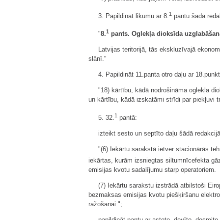
1
3. Papildināt likumu ar 8.
pantu šādā redak
1
"
8.
pants. Oglekļa dioksīda uzglabāšan
Latvijas teritorijā, tās ekskluzīvajā ekono
slānī."
4. Papildināt 11.panta otro daļu ar 18.punk
"18) kārtību, kādā nodrošināma oglekļa di
un kārtību, kādā izskatāmi strīdi par piekļuvi
1
5. 32.
pantā:
izteikt sesto un septīto daļu šādā redakcijā
"(6) Iekārtu sarakstā ietver stacionārās t
iekārtas, kurām izsniegtas siltumnīcefekta gā
emisijas kvotu sadalījumu starp operatoriem.
(7) Iekārtu sarakstu izstrādā atbilstoši E
bezmaksas emisijas kvotu piešķiršanu elektroe
ražošanai.";
papildināt pantu ar astoto, devīto, desmit