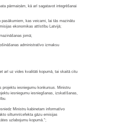
mata pārmaiņām, kā arī sagatavot integrēšanai
un pasākumiem, kas veicami, lai tās mazinātu
isijas ekonomikas attīstību Latvijā;
 samazināšanas jomā;
drošināšanas administratīvo izmaksu
rī uz vides kvalitāti kopumā, tai skaitā citu
s projektu iesniegumu konkursus. Ministru
rojektu iesniegumu iesniegšanas, izskatīšanas,
ību.
iesniedz Ministru kabinetam informatīvo
ākto siltumnīcefekta gāzu emisijas
itātes uzlabojumu kopumā.";