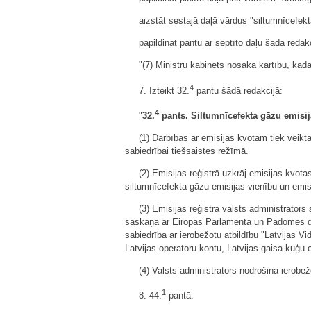
aizstāt sestajā daļā vārdus "siltumnīcefekt
papildināt pantu ar septīto daļu šādā redakc
"(7) Ministru kabinets nosaka kārtību, kād
4
7. Izteikt 32.
pantu šādā redakcijā:
4
"
32.
pants. Siltumnīcefekta gāzu emisij
(1) Darbības ar emisijas kvotām tiek veikta
sabiedrībai tiešsaistes režīmā.
(2) Emisijas reģistrā uzkrāj emisijas kvot
siltumnīcefekta gāzu emisijas vienību un emi
(3) Emisijas reģistra valsts administrator
saskaņā ar Eiropas Parlamenta un Padomes d
sabiedrība ar ierobežotu atbildību "Latvijas Vi
Latvijas operatoru kontu, Latvijas gaisa kuģu 
(4) Valsts administrators nodrošina ierobe
1
8. 44.
pantā: