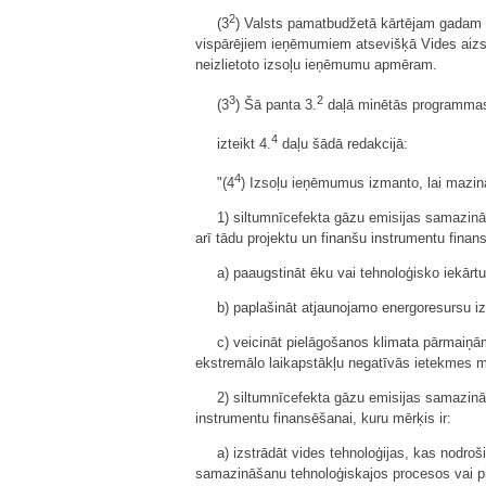
2
(3
) Valsts pamatbudžetā kārtējam gadam 
vispārējiem ieņēmumiem atsevišķā Vides aizsa
neizlietoto izsoļu ieņēmumu apmēram.
3
2
(3
) Šā panta 3.
daļā minētās programmas (
4
izteikt 4.
daļu šādā redakcijā:
4
"(4
) Izsoļu ieņēmumus izmanto, lai mazin
1) siltumnīcefekta gāzu emisijas samazinā
arī tādu projektu un finanšu instrumentu finans
a) paaugstināt ēku vai tehnoloģisko iekārtu 
b) paplašināt atjaunojamo energoresursu 
c) veicināt pielāgošanos klimata pārmaiņā
ekstremālo laikapstākļu negatīvās ietekmes 
2) siltumnīcefekta gāzu emisijas samazināš
instrumentu finansēšanai, kuru mērķis ir:
a) izstrādāt vides tehnoloģijas, kas nodr
samazināšanu tehnoloģiskajos procesos vai p