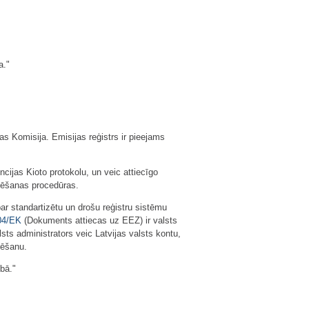
a."
as Komisija. Emisijas reģistrs ir pieejams
cijas Kioto protokolu, un veic attiecīgo
zēšanas procedūras.
ar standartizētu un drošu reģistru sistēmu
04/EK
(Dokuments attiecas uz EEZ) ir valsts
lsts administrators veic Latvijas valsts kontu,
rēšanu.
bā."