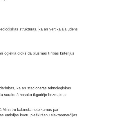
ģeoloģiskās struktūrās, kā arī vertikālajā ūdens
 oglekļa dioksīda plūsmas tīrības kritērijus
 darbības, kā arī stacionārās tehnoloģiskās
kārtu sarakstā nosaka ikgadējo bezmaksas
rā Ministru kabineta noteikumus par
s emisijas kvotu piešķiršanu elektroenerģijas