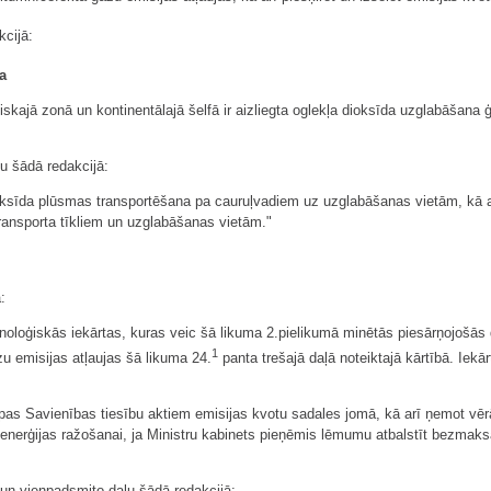
cijā:
a
miskajā zonā un kontinentālajā šelfā ir aizliegta oglekļa dioksīda uzglabāšana 
tu šādā redakcijā:
oksīda plūsmas transportēšana pa cauruļvadiem uz uzglabāšanas vietām, kā arī
 transporta tīkliem un uzglabāšanas vietām."
:
ehnoloģiskās iekārtas, kuras veic šā likuma 2.pielikumā minētās piesārņojošās
1
zu emisijas atļaujas šā likuma 24.
panta trešajā daļā noteiktajā kārtībā. Ie
iropas Savienības tiesību aktiem emisijas kvotu sadales jomā, kā arī ņemot vē
nerģijas ražošanai, ja Ministru kabinets pieņēmis lēmumu atbalstīt bezmaksa
o un vienpadsmito daļu šādā redakcijā: