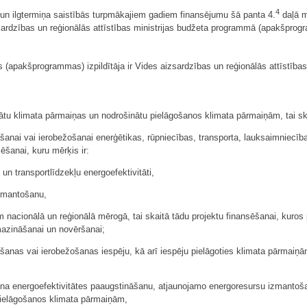
4
un ilgtermiņa saistībās turpmākajiem gadiem finansējumu šā panta 4.
daļā m
rdzības un reģionālās attīstības ministrijas budžeta programmā (apakšprogra
apakšprogrammas) izpildītāja ir Vides aizsardzības un reģionālās attīstības m
ātu klimata pārmaiņas un nodrošinātu pielāgošanos klimata pārmaiņām, tai sk
šanai vai ierobežošanai enerģētikas, rūpniecības, transporta, lauksaimniecī
ēšanai, kuru mērķis ir:
un transportlīdzekļu energoefektivitāti,
izmantošanu,
m nacionālā un reģionālā mērogā, tai skaitā tādu projektu finansēšanai, kuro
mazināšanai un novēršanai;
anas vai ierobežošanas iespēju, kā arī iespēju pielāgoties klimata pārmaiņām 
ošina energoefektivitātes paaugstināšanu, atjaunojamo energoresursu izmantoš
ielāgošanos klimata pārmaiņām,