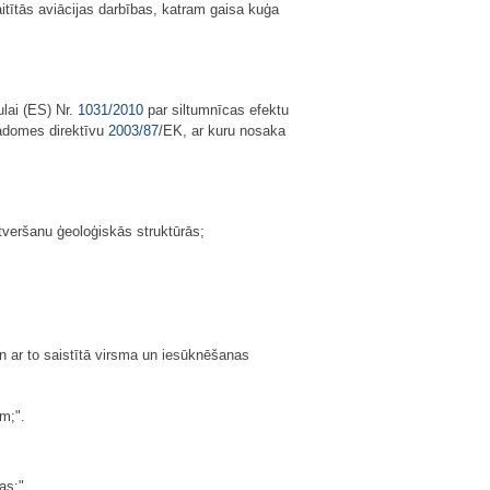
tītās aviācijas darbības, katram gaisa kuģa
lai (ES) Nr.
1031/2010
par siltumnīcas efektu
Padomes direktīvu
2003/87
/EK, ar kuru nosaka
tveršanu ģeoloģiskās struktūrās;
n ar to saistītā virsma un iesūknēšanas
m;".
as;".