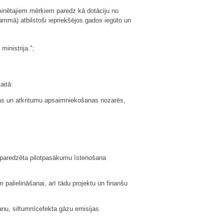
inētajiem mērķiem paredz kā dotāciju no
mmā) atbilstoši iepriekšējos gados iegūto un
inistrija.";
aitā:
bas un atkritumu apsaimniekošanas nozarēs,
s paredzēta pilotpasākumu īstenošana
palielināšanai, arī tādu projektu un finanšu
anu, siltumnīcefekta gāzu emisijas