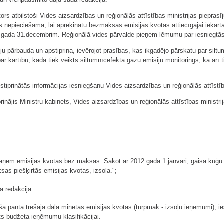
tors atbilstoši Vides aizsardzības un reģionālās attīstības ministrijas pieprasī
as nepieciešama, lai aprēķinātu bezmaksas emisijas kvotas attiecīgajai iekārta
.gada 31.decembrim. Reģionālā vides pārvalde pieņem lēmumu par iesniegtās 
iju pārbauda un apstiprina, ievērojot prasības, kas ikgadējo pārskatu par silt
r kārtību, kādā tiek veikts siltumnīcefekta gāzu emisiju monitorings, kā arī ti
tiprinātās informācijas iesniegšanu Vides aizsardzības un reģionālās attīstība
prinājis Ministru kabinets, Vides aizsardzības un reģionālās attīstības ministri
saņem emisijas kvotas bez maksas. Sākot ar 2012.gada 1.janvāri, gaisa kuģu 
as piešķirtās emisijas kvotas, izsola.";
ā redakcijā:
t šā panta trešajā daļā minētās emisijas kvotas (turpmāk - izsoļu ieņēmumi), ie
s budžeta ieņēmumu klasifikācijai.