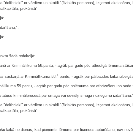
a "dalībnieki" ar vārdiem un skaitli "(fiziskās personas), izņemot akcionārus, 
kapitāla, prokūristi";
jā:
darīšanu;";
jā:
punktu šādā redakcijā:
skaņā ar Krimināllikuma 58.pantu, - agrāk par gadu pēc attiecīgā lēmuma stāš
1
ības saskaņā ar Krimināllikuma 58.
pantu, - agrāk par pārbaudes laika izbeigš
ināllikuma 59.pantu, - agrāk par gadu pēc nolēmuma par atbrīvošanu no soda
 statuss kriminālprocesā par smaga vai sevišķi smaga nozieguma izdarīšanu."
a "dalībnieki" ar vārdiem un skaitli "(fiziskās personas), izņemot akcionārus, 
kapitāla, prokūristi";
nešu laikā no dienas, kad pieņemts lēmums par licences apturēšanu, nav novēr