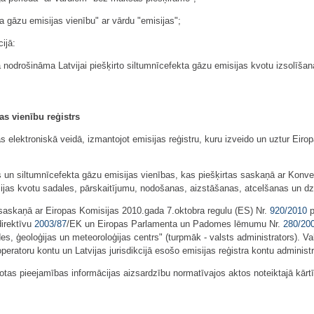
a gāzu emisijas vienību" ar vārdu "emisijas";
ijā:
ā nodrošināma Latvijai piešķirto siltumnīcefekta gāzu emisijas kvotu izsolīšan
as vienību reģistrs
s elektroniskā veidā, izmantojot emisijas reģistru, kuru izveido un uztur Eirop
as un siltumnīcefekta gāzu emisijas vienības, kas piešķirtas saskaņā ar Konven
sijas kvotu sadales, pārskaitījumu, nodošanas, aizstāšanas, atcelšanas un d
s saskaņā ar Eiropas Komisijas 2010.gada 7.oktobra regulu (ES) Nr.
920/2010
p
irektīvu
2003/87
/EK un Eiropas Parlamenta un Padomes lēmumu Nr.
280/20
des, ģeoloģijas un meteoroloģijas centrs" (turpmāk - valsts administrators). Va
operatoru kontu un Latvijas jurisdikcijā esošo emisijas reģistra kontu administ
žotas pieejamības informācijas aizsardzību normatīvajos aktos noteiktajā kārtī