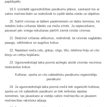
papildspēki;
19.3. izstrādāt ugunsdrošības pasākumu plānus, saskaņot tos ar
valsts mežniecībām un nodrošināt to izpildi darba vietās un objektos.
20. Satīrīt cirsmas ar tādiem paņēmieniem un tādos termiņos, kā
noteikts koku ciršanas biļetēs vai meža zīmēs. Ja nepieciešams,
pavasarī pēc sniega nokušanas pārtīrīt ziemā cirstās cirsmas.
21. Dedzinot ciršanas atlikumus, nodrošināt, lai cirsmās saglabātu
paaugu, sēkliniekus un augošus kokus.
22. Nepieļaut meža ceļu, grāvju, stigu, tiltu, telefona līniju un citu
būvju un celtņu bojāšanu.
23. Ugunsnedrošajā laika posmā aizliegts atstāt cirsmās nocirstus
neatzarotus kokus.
Kultūras, sporta un citu sabiedrisku pasākumu organizētāju
pienākumi
24. Ja ugunsnedrošajā laika posmā mežā tiek organizēti kultūras,
sporta un citi sabiedriski pasākumi un tiek ierīkotas atpūtas
nometnes, tas jāsaskaņo ar vietējo valsts mežniecību un jāsaņem
mežniecības rakstiska atļauja.