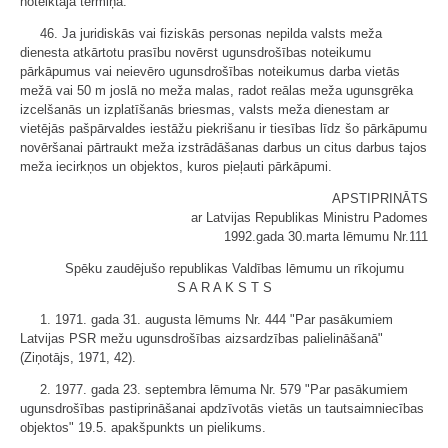
noteiktajā termiņā.
46. Ja juridiskās vai fiziskās personas nepilda valsts meža
dienesta atkārtotu prasību novērst ugunsdrošības noteikumu
pārkāpumus vai neievēro ugunsdrošības noteikumus darba vietās
mežā vai 50 m joslā no meža malas, radot reālas meža ugunsgrēka
izcelšanās un izplatīšanās briesmas, valsts meža dienestam ar
vietējās pašpārvaldes iestāžu piekrišanu ir tiesības līdz šo pārkāpumu
novēršanai pārtraukt meža izstrādāšanas darbus un citus darbus tajos
meža iecirkņos un objektos, kuros pieļauti pārkāpumi.
APSTIPRINĀTS
ar Latvijas Republikas Ministru Padomes
1992.gada 30.marta lēmumu Nr.111
Spēku zaudējušo republikas Valdības lēmumu un rīkojumu
S A R A K S T S
1. 1971. gada 31. augusta lēmums Nr. 444 "Par pasākumiem
Latvijas PSR mežu ugunsdrošības aizsardzības palielināšanā"
(Ziņotājs, 1971, 42).
2. 1977. gada 23. septembra lēmuma Nr. 579 "Par pasākumiem
ugunsdrošības pastiprināšanai apdzīvotās vietās un tautsaimniecības
objektos" 19.5. apakšpunkts un pielikums.