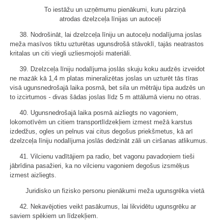
To iestāžu un uzņēmumu pienākumi, kuru pārziņā
atrodas dzelzceļa līnijas un autoceļi
38. Nodrošināt, lai dzelzceļa līniju un autoceļu nodalījuma joslas
meža masīvos tiktu uzturētas ugunsdrošā stāvoklī, tajās neatrastos
kritalas un citi viegli uzliesmojoši materiāli.
39. Dzelzceļa līniju nodalījuma joslās skuju koku audzēs izveidot
ne mazāk kā 1,4 m platas mineralizētas joslas un uzturēt tās tīras
visā ugunsnedrošajā laika posmā, bet sila un mētrāju tipa audzēs un
to izcirtumos - divas šādas joslas līdz 5 m attālumā vienu no otras.
40. Ugunsnedrošajā laika posmā aizliegts no vagoniem,
lokomotīvēm un citiem transportlīdzekļiem izmest mežā karstus
izdedžus, ogles un pelnus vai citus degošus priekšmetus, kā arī
dzelzceļa līniju nodalījuma joslās dedzināt zāli un ciršanas atlikumus.
41. Vilcienu vadītājiem pa radio, bet vagonu pavadoņiem tieši
jābrīdina pasažieri, ka no vilcienu vagoniem degošus izsmēķus
izmest aizliegts.
Juridisko un fizisko personu pienākumi meža ugunsgrēka vietā
42. Nekavējoties veikt pasākumus, lai likvidētu ugunsgrēku ar
saviem spēkiem un līdzekļiem.