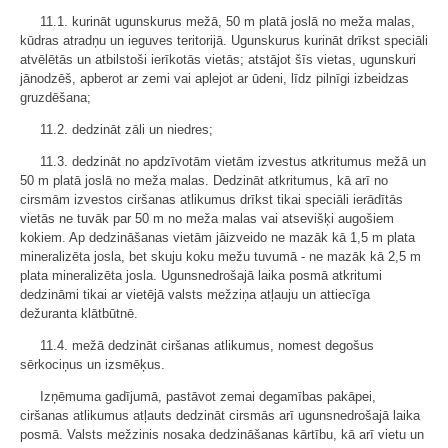
11.1. kurināt ugunskurus mežā, 50 m platā joslā no meža malas,
kūdras atradņu un ieguves teritorijā. Ugunskurus kurināt drīkst speciāli
atvēlētās un atbilstoši ierīkotās vietās; atstājot šīs vietas, ugunskuri
jānodzēš, apberot ar zemi vai aplejot ar ūdeni, līdz pilnīgi izbeidzas
gruzdēšana;
11.2. dedzināt zāli un niedres;
11.3. dedzināt no apdzīvotām vietām izvestus atkritumus mežā un
50 m platā joslā no meža malas. Dedzināt atkritumus, kā arī no
cirsmām izvestos ciršanas atlikumus drīkst tikai speciāli ierādītās
vietās ne tuvāk par 50 m no meža malas vai atsevišķi augošiem
kokiem. Ap dedzināšanas vietām jāizveido ne mazāk kā 1,5 m plata
mineralizēta josla, bet skuju koku mežu tuvumā - ne mazāk kā 2,5 m
plata mineralizēta josla. Ugunsnedrošajā laika posmā atkritumi
dedzināmi tikai ar vietējā valsts mežziņa atļauju un attiecīga
dežuranta klātbūtnē.
11.4. mežā dedzināt ciršanas atlikumus, nomest degošus
sērkociņus un izsmēķus.
Izņēmuma gadījumā, pastāvot zemai degamības pakāpei,
ciršanas atlikumus atļauts dedzināt cirsmās arī ugunsnedrošajā laika
posmā. Valsts mežzinis nosaka dedzināšanas kārtību, kā arī vietu un