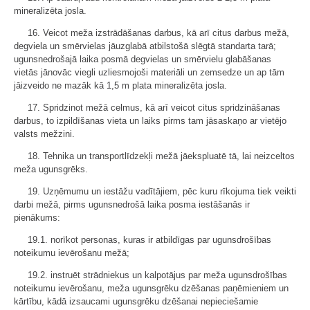
mineralizēta josla.
16. Veicot meža izstrādāšanas darbus, kā arī citus darbus mežā,
degviela un smērvielas jāuzglabā atbilstošā slēgtā standarta tarā;
ugunsnedrošajā laika posmā degvielas un smērvielu glabāšanas
vietās jānovāc viegli uzliesmojoši materiāli un zemsedze un ap tām
jāizveido ne mazāk kā 1,5 m plata mineralizēta josla.
17. Spridzinot mežā celmus, kā arī veicot citus spridzināšanas
darbus, to izpildīšanas vieta un laiks pirms tam jāsaskaņo ar vietējo
valsts mežzini.
18. Tehnika un transportlīdzekļi mežā jāekspluatē tā, lai neizceltos
meža ugunsgrēks.
19. Uzņēmumu un iestāžu vadītājiem, pēc kuru rīkojuma tiek veikti
darbi mežā, pirms ugunsnedrošā laika posma iestāšanās ir
pienākums:
19.1. norīkot personas, kuras ir atbildīgas par ugunsdrošības
noteikumu ievērošanu mežā;
19.2. instruēt strādniekus un kalpotājus par meža ugunsdrošības
noteikumu ievērošanu, meža ugunsgrēku dzēšanas paņēmieniem un
kārtību, kādā izsaucami ugunsgrēku dzēšanai nepieciešamie