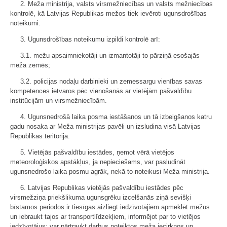
2. Meža ministrija, valsts virsmežniecības un valsts mežniecības
kontrolē, kā Latvijas Republikas mežos tiek ievēroti ugunsdrošības
noteikumi.
3. Ugunsdrošības noteikumu izpildi kontrolē arī:
3.1. mežu apsaimniekotāji un izmantotāji to pārziņā esošajās
meža zemēs;
3.2. policijas nodaļu darbinieki un zemessargu vienības savas
kompetences ietvaros pēc vienošanās ar vietējām pašvaldību
institūcijām un virsmežniecībām.
4. Ugunsnedrošā laika posma iestāšanos un tā izbeigšanos katru
gadu nosaka ar Meža ministrijas pavēli un izsludina visā Latvijas
Republikas teritorijā.
5. Vietējās pašvaldību iestādes, ņemot vērā vietējos
meteoroloģiskos apstākļus, ja nepieciešams, var pasludināt
ugunsnedrošo laika posmu agrāk, nekā to noteikusi Meža ministrija.
6. Latvijas Republikas vietējās pašvaldību iestādes pēc
virsmežziņa priekšlikuma ugunsgrēku izcelšanās ziņā sevišķi
bīstamos periodos ir tiesīgas aizliegt iedzīvotājiem apmeklēt mežus
un iebraukt tajos ar transportlīdzekļiem, informējot par to vietējos
iedzīvotājus; var pārtraukt darbus noteiktos meža iecirkņos un