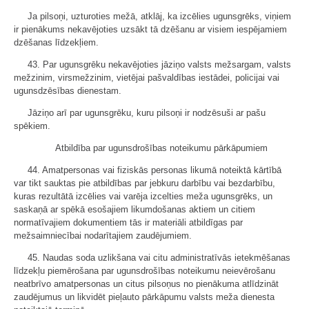
Ja pilsoņi, uzturoties mežā, atklāj, ka izcēlies ugunsgrēks, viņiem
ir pienākums nekavējoties uzsākt tā dzēšanu ar visiem iespējamiem
dzēšanas līdzekļiem.
43. Par ugunsgrēku nekavējoties jāziņo valsts mežsargam, valsts
mežzinim, virsmežzinim, vietējai pašvaldības iestādei, policijai vai
ugunsdzēsības dienestam.
Jāziņo arī par ugunsgrēku, kuru pilsoņi ir nodzēsuši ar pašu
spēkiem.
Atbildība par ugunsdrošības noteikumu pārkāpumiem
44. Amatpersonas vai fiziskās personas likumā noteiktā kārtībā
var tikt sauktas pie atbildības par jebkuru darbību vai bezdarbību,
kuras rezultātā izcēlies vai varēja izcelties meža ugunsgrēks, un
saskaņā ar spēkā esošajiem likumdošanas aktiem un citiem
normatīvajiem dokumentiem tās ir materiāli atbildīgas par
mežsaimniecībai nodarītajiem zaudējumiem.
45. Naudas soda uzlikšana vai citu administratīvās ietekmēšanas
līdzekļu piemērošana par ugunsdrošības noteikumu neievērošanu
neatbrīvo amatpersonas un citus pilsoņus no pienākuma atlīdzināt
zaudējumus un likvidēt pieļauto pārkāpumu valsts meža dienesta