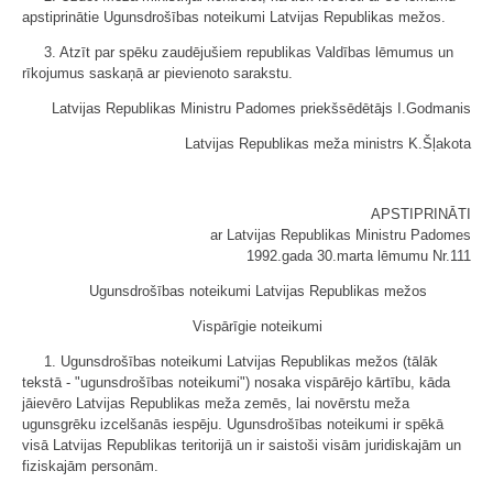
apstiprinātie Ugunsdrošības noteikumi Latvijas Republikas mežos.
3. Atzīt par spēku zaudējušiem republikas Valdības lēmumus un
rīkojumus saskaņā ar pievienoto sarakstu.
Latvijas Republikas Ministru Padomes priekšsēdētājs I.Godmanis
Latvijas Republikas meža ministrs K.Šļakota
APSTIPRINĀTI
ar Latvijas Republikas Ministru Padomes
1992.gada 30.marta lēmumu Nr.111
Ugunsdrošības noteikumi Latvijas Republikas mežos
Vispārīgie noteikumi
1. Ugunsdrošības noteikumi Latvijas Republikas mežos (tālāk
tekstā - "ugunsdrošības noteikumi") nosaka vispārējo kārtību, kāda
jāievēro Latvijas Republikas meža zemēs, lai novērstu meža
ugunsgrēku izcelšanās iespēju. Ugunsdrošības noteikumi ir spēkā
visā Latvijas Republikas teritorijā un ir saistoši visām juridiskajām un
fiziskajām personām.