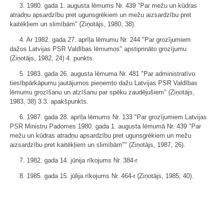
3. 1980. gada 1. augusta lēmums Nr. 439 "Par mežu un kūdras
atradņu apsardzību pret ugunsgrēkiem un mežu aizsardzību pret
kaitēkļiem un slimībām" (Ziņotājs, 1980, 38).
4. Ar 1982. gada 27. aprīļa lēmumu Nr. 244 "Par grozījumiem
dažos Latvijas PSR Valdības lēmumos" apstiprināto grozījumu
(Ziņotājs, 1982, 24) 4. punkts.
5. 1983. gada 26. augusta lēmuma Nr. 481 "Par administratīvo
tiesībpārkāpumu jautājumos pieņemto dažu Latvijas PSR Valdības
lēmumu grozīšanu un atzīšanu par spēku zaudējušiem" (Ziņotājs,
1983, 38) 3.3. apakšpunkts.
6. 1987. gada 28. aprīļa lēmums Nr. 133 "Par grozījumiem Latvijas
PSR Ministru Padomes 1980. gada 1. augusta lēmumā Nr. 439 "Par
mežu un kūdras atradņu apsardzību pret ugunsgrēkiem un mežu
aizsardzību pret kaitēkļiem un slimībām"" (Ziņotājs, 1987, 26).
7. 1982. gada 14. jūnija rīkojums Nr. 384-r.
8. 1985. gada 15. jūlija rīkojums Nr. 464-r (Ziņotājs, 1985, 40).