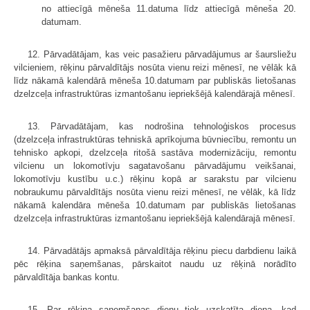
no attiecīgā mēneša 11.datuma līdz attiecīgā mēneša 20.
datumam.
12. Pārvadātājam, kas veic pasažieru pārvadājumus ar šaursliežu
vilcieniem, rēķinu pārvaldītājs nosūta vienu reizi mēnesī, ne vēlāk kā
līdz nākamā kalendārā mēneša 10.datumam par publiskās lietošanas
dzelzceļa infrastruktūras izmantošanu iepriekšējā kalendārajā mēnesī.
13. Pārvadātājam, kas nodrošina tehnoloģiskos procesus
(dzelzceļa infrastruktūras tehniskā aprīkojuma būvniecību, remontu un
tehnisko apkopi, dzelzceļa ritošā sastāva modernizāciju, remontu
vilcienu un lokomotīvju sagatavošanu pārvadājumu veikšanai,
lokomotīvju kustību u.c.) rēķinu kopā ar sarakstu par vilcienu
nobraukumu pārvaldītājs nosūta vienu reizi mēnesī, ne vēlāk, kā līdz
nākamā kalendāra mēneša 10.datumam par publiskās lietošanas
dzelzceļa infrastruktūras izmantošanu iepriekšējā kalendārajā mēnesī.
14. Pārvadātājs apmaksā pārvaldītāja rēķinu piecu darbdienu laikā
pēc rēķina saņemšanas, pārskaitot naudu uz rēķinā norādīto
pārvaldītāja bankas kontu.
15. Par rēķina saņemšanas dienu tiek uzskatīta diena, kad