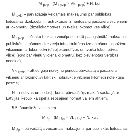
M
= (M
× Vk
) + N, kur:
pvlp
i pvlp
i pvlp
M
– pārvadātāja veicamais maksājums par publiskās
pvlp
lietošanas dzelzceļa infrastruktūras izmantošanu pasažieru vilcieniem
ar lokomotīvi (dīzeļlokomotīves un tvaika lokomotīves vilce),
M
– būtisko funkciju veicēja noteiktā paaugstinātā maksa par
i pvlp
publiskās lietošanas dzelzceļa infrastruktūras izmantošanu pasažieru
vilcieniem ar lokomotīvi (dīzeļlokomotīves un tvaika lokomotīves
vilce) (
euro
par vienu vilciena kilometru, bez pievienotās vērtības
nodokļa),
Vk
– attiecīgajā norēķinu periodā pārvadātāja pasažieru
i pvlp
vilcienu ar lokomotīvi faktiski nobrauktie vilcienu kilometri noteiktajā
posmā;
N – nodevas un nodokļi, kurus pārvadātājs maksā saskaņā ar
Latvijas Republikā spēkā esošajiem normatīvajiem aktiem.
5.5. šaursliežu vilcieniem:
M
= (M
× Vk
) + N, kur:
šp
i šp
i šp
M
– pārvadātāja veicamais maksājums par publiskās lietošanas
šp