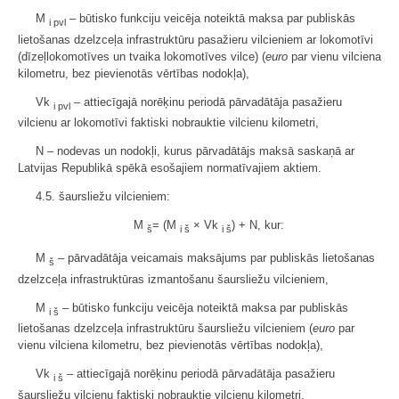
M
– būtisko funkciju veicēja noteiktā maksa par publiskās
i pvl
lietošanas dzelzceļa infrastruktūru pasažieru vilcieniem ar lokomotīvi
(dīzeļlokomotīves un tvaika lokomotīves vilce) (
euro
par vienu vilciena
kilometru, bez pievienotās vērtības nodokļa),
Vk
– attiecīgajā norēķinu periodā pārvadātāja pasažieru
i pvl
vilcienu ar lokomotīvi faktiski nobrauktie vilcienu kilometri,
N – nodevas un nodokļi, kurus pārvadātājs maksā saskaņā ar
Latvijas Republikā spēkā esošajiem normatīvajiem aktiem.
4.5. šaursliežu vilcieniem:
M
= (M
× Vk
) + N, kur:
š
i š
i š
M
– pārvadātāja veicamais maksājums par publiskās lietošanas
š
dzelzceļa infrastruktūras izmantošanu šaursliežu vilcieniem,
M
– būtisko funkciju veicēja noteiktā maksa par publiskās
i š
lietošanas dzelzceļa infrastruktūru šaursliežu vilcieniem (
euro
par
vienu vilciena kilometru, bez pievienotās vērtības nodokļa),
Vk
– attiecīgajā norēķinu periodā pārvadātāja pasažieru
i š
šaursliežu vilcienu faktiski nobrauktie vilcienu kilometri,