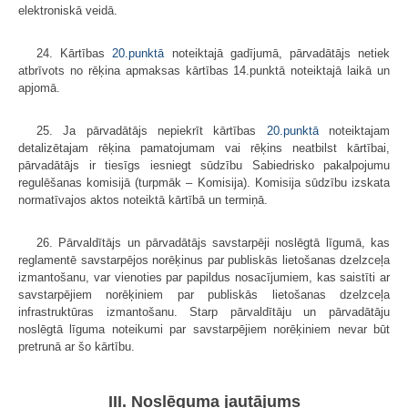
elektroniskā veidā.
24. Kārtības
20.punktā
noteiktajā gadījumā, pārvadātājs netiek
atbrīvots no rēķina apmaksas kārtības 14.punktā noteiktajā laikā un
apjomā.
25. Ja pārvadātājs nepiekrīt kārtības
20.punktā
noteiktajam
detalizētajam rēķina pamatojumam vai rēķins neatbilst kārtībai,
pārvadātājs ir tiesīgs iesniegt sūdzību Sabiedrisko pakalpojumu
regulēšanas komisijā (turpmāk – Komisija). Komisija sūdzību izskata
normatīvajos aktos noteiktā kārtībā un termiņā.
26. Pārvaldītājs un pārvadātājs savstarpēji noslēgtā līgumā, kas
reglamentē savstarpējos norēķinus par publiskās lietošanas dzelzceļa
izmantošanu, var vienoties par papildus nosacījumiem, kas saistīti ar
savstarpējiem norēķiniem par publiskās lietošanas dzelzceļa
infrastruktūras izmantošanu. Starp pārvaldītāju un pārvadātāju
noslēgtā līguma noteikumi par savstarpējiem norēķiniem nevar būt
pretrunā ar šo kārtību.
III. Noslēguma jautājums