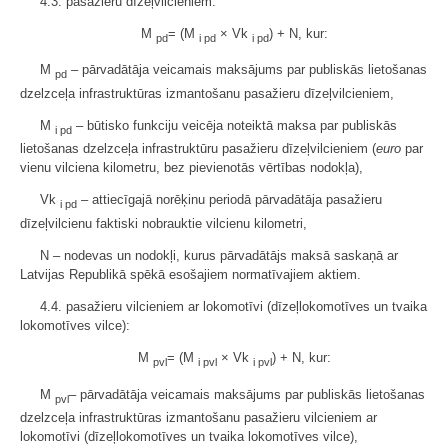
4.3. pasažieru dīzeļvilcieniem:
M
= (M
× Vk
) + N, kur:
pd
i pd
i pd
M
– pārvadātāja veicamais maksājums par publiskās lietošanas
pd
dzelzceļa infrastruktūras izmantošanu pasažieru dīzeļvilcieniem,
M
– būtisko funkciju veicēja noteiktā maksa par publiskās
i pd
lietošanas dzelzceļa infrastruktūru pasažieru dīzeļvilcieniem (
euro
par
vienu vilciena kilometru, bez pievienotās vērtības nodokļa),
Vk
– attiecīgajā norēķinu periodā pārvadātāja pasažieru
i pd
dīzeļvilcienu faktiski nobrauktie vilcienu kilometri,
N – nodevas un nodokļi, kurus pārvadātājs maksā saskaņā ar
Latvijas Republikā spēkā esošajiem normatīvajiem aktiem.
4.4. pasažieru vilcieniem ar lokomotīvi (dīzeļlokomotīves un tvaika
lokomotīves vilce):
M
= (M
× Vk
) + N, kur:
pvl
i pvl
i pvl
M
– pārvadātāja veicamais maksājums par publiskās lietošanas
pvl
dzelzceļa infrastruktūras izmantošanu pasažieru vilcieniem ar
lokomotīvi (dīzeļlokomotīves un tvaika lokomotīves vilce),