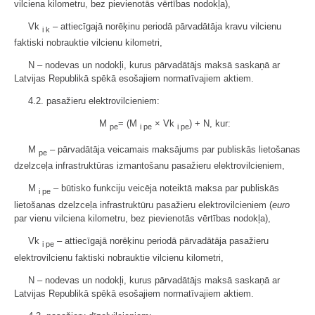
vilciena kilometru, bez pievienotās vērtības nodokļa),
Vk
– attiecīgajā norēķinu periodā pārvadātāja kravu vilcienu
i k
faktiski nobrauktie vilcienu kilometri,
N – nodevas un nodokļi, kurus pārvadātājs maksā saskaņā ar
Latvijas Republikā spēkā esošajiem normatīvajiem aktiem.
4.2. pasažieru elektrovilcieniem:
M
= (M
× Vk
) + N, kur:
pe
i pe
i pe
M
– pārvadātāja veicamais maksājums par publiskās lietošanas
pe
dzelzceļa infrastruktūras izmantošanu pasažieru elektrovilcieniem,
M
– būtisko funkciju veicēja noteiktā maksa par publiskās
i pe
lietošanas dzelzceļa infrastruktūru pasažieru elektrovilcieniem (
euro
par vienu vilciena kilometru, bez pievienotās vērtības nodokļa),
Vk
– attiecīgajā norēķinu periodā pārvadātāja pasažieru
i pe
elektrovilcienu faktiski nobrauktie vilcienu kilometri,
N – nodevas un nodokļi, kurus pārvadātājs maksā saskaņā ar
Latvijas Republikā spēkā esošajiem normatīvajiem aktiem.