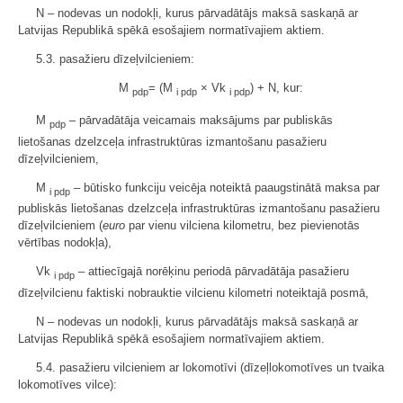
N – nodevas un nodokļi, kurus pārvadātājs maksā saskaņā ar
Latvijas Republikā spēkā esošajiem normatīvajiem aktiem.
5.3. pasažieru dīzeļvilcieniem:
M
= (M
× Vk
) + N, kur:
pdp
i pdp
i pdp
M
– pārvadātāja veicamais maksājums par publiskās
pdp
lietošanas dzelzceļa infrastruktūras izmantošanu pasažieru
dīzeļvilcieniem,
M
– būtisko funkciju veicēja noteiktā paaugstinātā maksa par
i pdp
publiskās lietošanas dzelzceļa infrastruktūras izmantošanu pasažieru
dīzeļvilcieniem (
euro
par vienu vilciena kilometru, bez pievienotās
vērtības nodokļa),
Vk
– attiecīgajā norēķinu periodā pārvadātāja pasažieru
i pdp
dīzeļvilcienu faktiski nobrauktie vilcienu kilometri noteiktajā posmā,
N – nodevas un nodokļi, kurus pārvadātājs maksā saskaņā ar
Latvijas Republikā spēkā esošajiem normatīvajiem aktiem.
5.4. pasažieru vilcieniem ar lokomotīvi (dīzeļlokomotīves un tvaika
lokomotīves vilce):