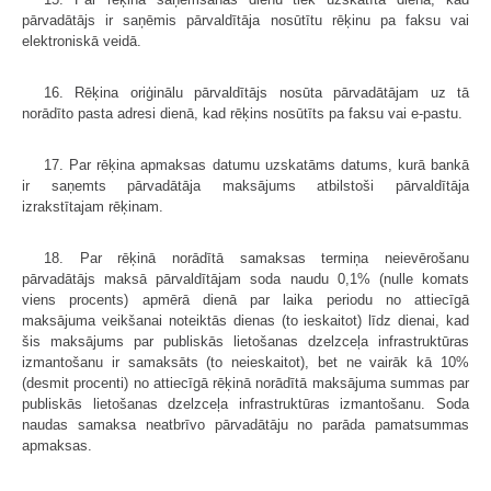
pārvadātājs ir saņēmis pārvaldītāja nosūtītu rēķinu pa faksu vai
elektroniskā veidā.
16. Rēķina oriģinālu pārvaldītājs nosūta pārvadātājam uz tā
norādīto pasta adresi dienā, kad rēķins nosūtīts pa faksu vai e-pastu.
17. Par rēķina apmaksas datumu uzskatāms datums, kurā bankā
ir saņemts pārvadātāja maksājums atbilstoši pārvaldītāja
izrakstītajam rēķinam.
18. Par rēķinā norādītā samaksas termiņa neievērošanu
pārvadātājs maksā pārvaldītājam soda naudu 0,1% (nulle komats
viens procents) apmērā dienā par laika periodu no attiecīgā
maksājuma veikšanai noteiktās dienas (to ieskaitot) līdz dienai, kad
šis maksājums par publiskās lietošanas dzelzceļa infrastruktūras
izmantošanu ir samaksāts (to neieskaitot), bet ne vairāk kā 10%
(desmit procenti) no attiecīgā rēķinā norādītā maksājuma summas par
publiskās lietošanas dzelzceļa infrastruktūras izmantošanu. Soda
naudas samaksa neatbrīvo pārvadātāju no parāda pamatsummas
apmaksas.