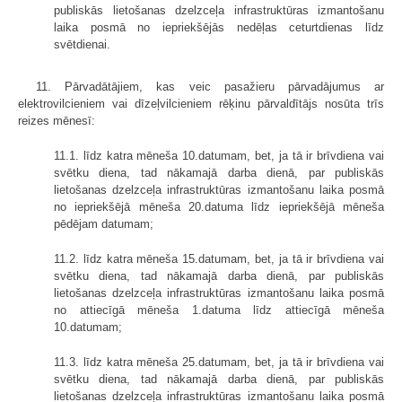
publiskās lietošanas dzelzceļa infrastruktūras izmantošanu
laika posmā no iepriekšējās nedēļas ceturtdienas līdz
svētdienai.
11. Pārvadātājiem, kas veic pasažieru pārvadājumus ar
elektrovilcieniem vai dīzeļvilcieniem rēķinu pārvaldītājs nosūta trīs
reizes mēnesī:
11.1. līdz katra mēneša 10.datumam, bet, ja tā ir brīvdiena vai
svētku diena, tad nākamajā darba dienā, par publiskās
lietošanas dzelzceļa infrastruktūras izmantošanu laika posmā
no iepriekšējā mēneša 20.datuma līdz iepriekšējā mēneša
pēdējam datumam;
11.2. līdz katra mēneša 15.datumam, bet, ja tā ir brīvdiena vai
svētku diena, tad nākamajā darba dienā, par publiskās
lietošanas dzelzceļa infrastruktūras izmantošanu laika posmā
no attiecīgā mēneša 1.datuma līdz attiecīgā mēneša
10.datumam;
11.3. līdz katra mēneša 25.datumam, bet, ja tā ir brīvdiena vai
svētku diena, tad nākamajā darba dienā, par publiskās
lietošanas dzelzceļa infrastruktūras izmantošanu laika posmā