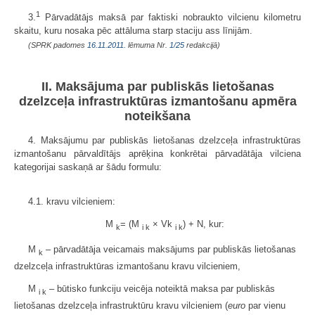
1
3.
Pārvadātājs maksā par faktiski nobraukto vilcienu kilometru
skaitu, kuru nosaka pēc attāluma starp staciju ass līnijām.
(SPRK padomes
16.11.2011.
lēmuma Nr.
1/25
redakcijā)
II. Maksājuma par publiskās lietošanas
dzelzceļa infrastruktūras izmantošanu apmēra
noteikšana
4. Maksājumu par publiskās lietošanas dzelzceļa infrastruktūras
izmantošanu pārvaldītājs aprēķina konkrētai pārvadātāja vilciena
kategorijai saskaņā ar šādu formulu:
4.1. kravu vilcieniem:
M
= (M
× Vk
) + N, kur:
k
i k
i k
M
– pārvadātāja veicamais maksājums par publiskās lietošanas
k
dzelzceļa infrastruktūras izmantošanu kravu vilcieniem,
M
– būtisko funkciju veicēja noteiktā maksa par publiskās
i k
lietošanas dzelzceļa infrastruktūru kravu vilcieniem (
euro
par vienu