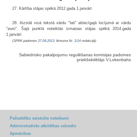
27. Kārtība stājas spēkā 2012.gada 1.janvārī.
28. Aizstāt visā tekstā vārdu "lati" attiecīgajā locījumā ar vārdu
"
euro
". Šajā punktā noteiktās izmaiņas stājas spēkā 2014.gada
1.janvārī.
(SPRK padomes
27.09.2013.
lēmuma Nr.
1/14
redakcijā)
Sabiedrisko pakalpojumu regulēšanas komisijas padomes
priekšsēdētājs V.Lokenbahs
Pašvaldību saistošie noteikumi
Administratīvās atbildības ceļvedis
Apmācības