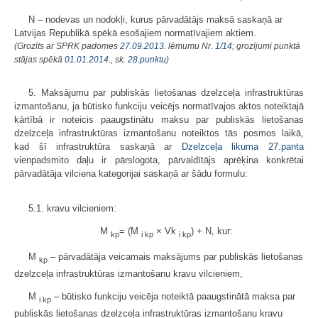
N – nodevas un nodokļi, kurus pārvadātājs maksā saskaņā ar
Latvijas Republikā spēkā esošajiem normatīvajiem aktiem.
(Grozīts ar SPRK padomes
27.09.2013.
lēmumu Nr.
1/14
; grozījumi punktā
stājas spēkā
01.01.2014.
, sk.
28.punktu
)
5. Maksājumu par publiskās lietošanas dzelzceļa infrastruktūras
izmantošanu, ja būtisko funkciju veicējs normatīvajos aktos noteiktajā
kārtībā ir noteicis paaugstinātu maksu par publiskās lietošanas
dzelzceļa infrastruktūras izmantošanu noteiktos tās posmos laikā,
kad šī infrastruktūra saskaņā ar
Dzelzceļa likuma
27.panta
vienpadsmito daļu ir pārslogota, pārvaldītājs aprēķina konkrētai
pārvadātāja vilciena kategorijai saskaņā ar šādu formulu:
5.1. kravu vilcieniem:
M
= (M
× Vk
) + N, kur:
kp
i kp
i kp
M
– pārvadātāja veicamais maksājums par publiskās lietošanas
kp
dzelzceļa infrastruktūras izmantošanu kravu vilcieniem,
M
– būtisko funkciju veicēja noteiktā paaugstinātā maksa par
i kp
publiskās lietošanas dzelzceļa infrastruktūras izmantošanu kravu