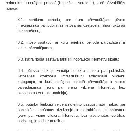
nobraukumu norēķinu periodā (turpmāk – saraksts), kurā pārvaldītājs
norāda:
8.1. norēķinu periodu, par kuru pārvadātājam jāveic
maksājumus par publiskās lietošanas dzelzceļa infrastruktūras
izmantošanu;
8.2. ritošo sastāvu, ar kuru norēķinu periodā pārvadātājs ir
veicis pārvadājumus;
8.3. katra ritošā sastāva faktiski nobraukto kilometru skaitu;
8.4. būtisko funkciju veicēja noteikto maksu par publiskās
lietošanas dzelzceļa infrastruktūru attiecīgajai vilcienu
kategorijai, ar kuru norēķinu periodā pārvadātājs ir veicis
pārvadājumus (
euro
par vienu vilciena kilometru, bez
pievienotās vērtības nodokļa);
8.5. būtisko funkciju veicēja noteikto paaugstināto maksu par
publiskās lietošanas dzelzceļa infrastruktūras izmantošanu
(
euro
par vienu vilciena kilometru, bez pievienotās vērtības
nodokļa), ja tāda ir noteikta;