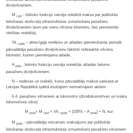
dīzeļvilcieniem,
M
– būtisko funkciju veicēja noteiktā maksa par publiskās
i pd
lietošanas dzelzceļa infrastruktūras izmantošanu pasažieru
dīzeļvilcieniem (
euro
par vienu vilciena kilometru, bez pievienotās
vērtības nodokļa),
Vk
– attiecīgajā norēķinu un atlaides piemērošanas periodā
i pda
pārvadātāja pasažieru dīzeļvilcienu faktiski nobrauktie vilcienu
kilometri, kuriem piemērojama atlaide,
A
būtisko funkciju veicēja noteiktās atlaides lielums
pda –
pasažieru dīzeļvilcieniem,
N – nodevas un nodokļi, kurus pārvadātājs maksā saskaņā ar
Latvijas Republikā spēkā esošajiem normatīvajiem aktiem.
6.4. pasažieru vilcieniem ar lokomotīvi (dīzeļlokomotīves un tvaika
lokomotīves vilce):
M
= M
× Vk
× (100% – A
) + N, kur:
pvla
i pvl
i pvla
pvla
M
– pārvadātāja veicamais maksājums par publiskās
pvla
lietošanas dzelzceļa infrastruktūras izmantošanu pasažieru vilcieniem