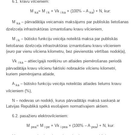
6.1. kravu vilcieniem:
M
= M
× Vk
× (100% – A
) + N, kur:
ka
i k
i ka
ka
M
– pārvadātāja veicamais maksājums par publiskās lietošanas
ka
dzelzceļa infrastruktūras izmantošanu kravu vilcieniem,
M
– būtisko funkciju veicēja noteiktā maksa par publiskās
i k
lietošanas dzelzceļa infrastruktūras izmantošanu kravu vilcieniem
(
euro
par vienu vilciena kilometru, bez pievienotās vērtības nodokļa),
Vk
– attiecīgajā norēķinu un atlaides piemērošanas periodā
i ka
pārvadātāja kravu vilcienu faktiski nobrauktie vilcienu kilometri,
kuriem piemērojama atlaide,
A
– būtisko funkciju veicēja noteiktās atlaides lielums kravu
ka
vilcieniem (%),
N – nodevas un nodokļi, kurus pārvadātājs maksā saskaņā ar
Latvijas Republikā spēkā esošajiem normatīvajiem aktiem.
6.2. pasažieru elektrovilcieniem:
M
= M
× Vk
× (100% – A
) + N, kur:
pea
i pe
i pea
pea