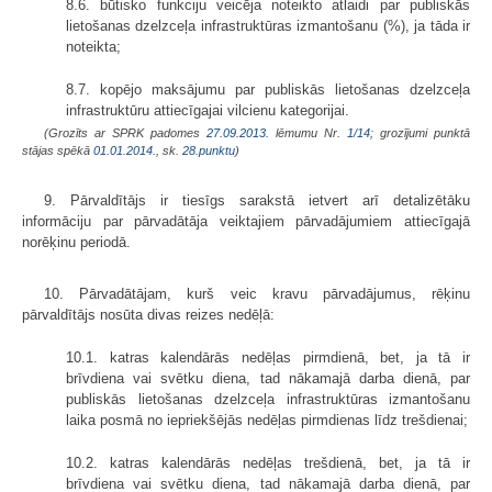
8.6. būtisko funkciju veicēja noteikto atlaidi par publiskās
lietošanas dzelzceļa infrastruktūras izmantošanu (%), ja tāda ir
noteikta;
8.7. kopējo maksājumu par publiskās lietošanas dzelzceļa
infrastruktūru attiecīgajai vilcienu kategorijai.
(Grozīts ar SPRK padomes
27.09.2013.
lēmumu Nr.
1/14
; grozījumi punktā
stājas spēkā
01.01.2014.
, sk.
28.punktu
)
9. Pārvaldītājs ir tiesīgs sarakstā ietvert arī detalizētāku
informāciju par pārvadātāja veiktajiem pārvadājumiem attiecīgajā
norēķinu periodā.
10. Pārvadātājam, kurš veic kravu pārvadājumus, rēķinu
pārvaldītājs nosūta divas reizes nedēļā:
10.1. katras kalendārās nedēļas pirmdienā, bet, ja tā ir
brīvdiena vai svētku diena, tad nākamajā darba dienā, par
publiskās lietošanas dzelzceļa infrastruktūras izmantošanu
laika posmā no iepriekšējās nedēļas pirmdienas līdz trešdienai;
10.2. katras kalendārās nedēļas trešdienā, bet, ja tā ir
brīvdiena vai svētku diena, tad nākamajā darba dienā, par