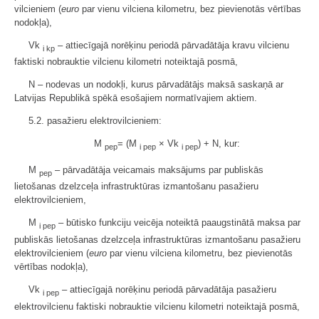
vilcieniem (
euro
par vienu vilciena kilometru, bez pievienotās vērtības
nodokļa),
Vk
– attiecīgajā norēķinu periodā pārvadātāja kravu vilcienu
i kp
faktiski nobrauktie vilcienu kilometri noteiktajā posmā,
N – nodevas un nodokļi, kurus pārvadātājs maksā saskaņā ar
Latvijas Republikā spēkā esošajiem normatīvajiem aktiem.
5.2. pasažieru elektrovilcieniem:
M
= (M
× Vk
) + N, kur:
pep
i pep
i pep
M
– pārvadātāja veicamais maksājums par publiskās
pep
lietošanas dzelzceļa infrastruktūras izmantošanu pasažieru
elektrovilcieniem,
M
– būtisko funkciju veicēja noteiktā paaugstinātā maksa par
i pep
publiskās lietošanas dzelzceļa infrastruktūras izmantošanu pasažieru
elektrovilcieniem (
euro
par vienu vilciena kilometru, bez pievienotās
vērtības nodokļa),
Vk
– attiecīgajā norēķinu periodā pārvadātāja pasažieru
i pep
elektrovilcienu faktiski nobrauktie vilcienu kilometri noteiktajā posmā,