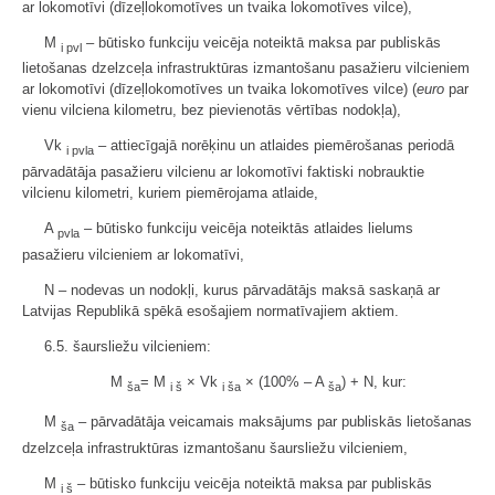
ar lokomotīvi (dīzeļlokomotīves un tvaika lokomotīves vilce),
M
– būtisko funkciju veicēja noteiktā maksa par publiskās
i pvl
lietošanas dzelzceļa infrastruktūras izmantošanu pasažieru vilcieniem
ar lokomotīvi (dīzeļlokomotīves un tvaika lokomotīves vilce) (
euro
par
vienu vilciena kilometru, bez pievienotās vērtības nodokļa),
Vk
– attiecīgajā norēķinu un atlaides piemērošanas periodā
i pvla
pārvadātāja pasažieru vilcienu ar lokomotīvi faktiski nobrauktie
vilcienu kilometri, kuriem piemērojama atlaide,
A
– būtisko funkciju veicēja noteiktās atlaides lielums
pvla
pasažieru vilcieniem ar lokomatīvi,
N – nodevas un nodokļi, kurus pārvadātājs maksā saskaņā ar
Latvijas Republikā spēkā esošajiem normatīvajiem aktiem.
6.5. šaursliežu vilcieniem:
M
= M
× Vk
× (100% – A
) + N, kur:
ša
i š
i ša
ša
M
– pārvadātāja veicamais maksājums par publiskās lietošanas
ša
dzelzceļa infrastruktūras izmantošanu šaursliežu vilcieniem,
M
– būtisko funkciju veicēja noteiktā maksa par publiskās
i š