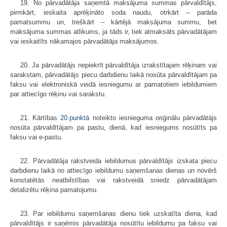
19. No pārvadātāja saņemtā maksājuma summas pārvaldītājs,
pirmkārt, ieskaita aprēķināto soda naudu, otrkārt – parāda
pamatsummu un, treškārt – kārtējā maksājuma summu, bet
maksājuma summas atlikums, ja tāds ir, tiek atmaksāts pārvadātājam
vai ieskaitīts nākamajos pārvadātāja maksājumos.
20. Ja pārvadātājs nepiekrīt pārvaldītāja izrakstītajam rēķinam vai
sarakstam, pārvadātājs piecu darbdienu laikā nosūta pārvaldītājam pa
faksu vai elektroniskā veidā iesniegumu ar pamatotiem iebildumiem
par attiecīgo rēķinu vai sarakstu.
21. Kārtības
20.punktā
noteikto iesnieguma oriģinālu pārvadātājs
nosūta pārvaldītājam pa pastu, dienā, kad iesniegums nosūtīts pa
faksu vai e-pastu.
22. Pārvadātāja rakstveida iebildumus pārvaldītājs izskata piecu
darbdienu laikā no attiecīgo iebildumu saņemšanas dienas un novērš
konstatētās neatbilstības vai rakstveidā sniedz pārvadātājam
detalizētu rēķina pamatojumu.
23. Par iebildumu saņemšanas dienu tiek uzskatīta diena, kad
pārvaldītājs ir saņēmis pārvadātāja nosūtītu iebildumu pa faksu vai