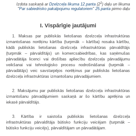
1
Izdota saskaņā ar
Dzelzceļa likuma
12.panta
(2
) daļu un likuma
"
Par sabiedrisko pakalpojumu regulatoriem
"
25.panta
pirmo daļu
I. Vispārīgie jautājumi
1. Maksas par publiskās lietošanas dzelzceļa infrastruktūras
izmantošanas norēķinu kārtība (turpmāk – kārtība) nosaka kārtību,
kādā publiskās lietošanas dzelzceļa infrastruktūras pārvaldītājs
(turpmāk – pārvaldītājs) un komercsabiedrības, kas saņēmušas
pārvadātāja licenci vai drošības apliecību dzelzceļa pārvadājumu
veikšanai vai tehnoloģisko procesu nodrošināšanai (turpmāk –
pārvadātājs) veic savstarpējos norēķinus par publiskās lietošanas
dzelzceļa infrastruktūras izmantošanu pārvadājumiem.
2. Maksājumu par publiskās lietošanas dzelzceļa infrastruktūras
izmantošanu pārvadājumiem saskaņā ar šo kārtību aprēķina un
iekasē pārvaldītājs.
3. Kārtība ir saistoša publiskās lietošanas dzelzceļa
infrastruktūras pārvaldītāja būtisko funkciju veicējam (turpmāk –
būtisko funkciju veicējs), pārvaldītājam un pārvadātājam.