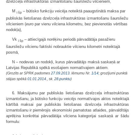
dzelzceļa infrastruktūras izmantošanu šaursliežu vilcieniem,
M
– būtisko funkciju veicēja noteiktā paaugstinātā maksa par
i šp
publiskās lietošanas dzelzceļa infrastruktūras izmantošanu šaursliežu
vilcieniem (
euro
par vienu vilciena kilometru, bez pievienotās vērtības
nodokļa),
Vk
– attiecīgajā norēķinu periodā pārvadātāja pasažieru
i šp
šaursliežu vilcienu faktiski nobrauktie vilcienu kilometri noteiktajā
posmā,
N – nodevas un nodokļi, kurus pārvadātājs maksā saskaņā ar
Latvijas Republikā spēkā esošajiem normatīvajiem aktiem.
(Grozīts ar SPRK padomes
27.09.2013.
lēmumu Nr.
1/14
; grozījumi punktā
stājas spēkā
01.01.2014.
, sk.
28.punktu
)
6. Maksājumu par publiskās lietošanas dzelzceļa infrastruktūras
izmantošanu, ja būtisko funkciju veicējs normatīvajos aktos noteiktajā
kārtībā maksai par publiskās lietošanas dzelzceļa infrastruktūras
izmantošanu ir piemērojis ekonomiski pamatotas atlaides, pārvaldītājs
aprēķina konkrētai pārvadātāja vilciena kategorijai saskaņā ar šādu
formulu: