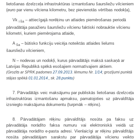
lietošanas dzelzceļa infrastruktūras izmantošanu šaursliežu vilcieniem
(
euro
par vienu vilciena kilometru, bez pievienotās vērtības nodokļa),
Vk
– attiecīgajā norēķinu un atlaides piemērošanas periodā
i ša
pārvadātāja pasažieru šaursliežu vilcienu faktiski nobrauktie vilcienu
kilometri, kuriem piemērojama atlaide,
A
– būtisko funkciju veicēja noteiktās atlaides lielums
ša
šaursliežu vilcieniem,
N – nodevas un nodokļi, kurus pārvadātājs maksā saskaņā ar
Latvijas Republikā spēkā esošajiem normatīvajiem aktiem.
(Grozīts ar SPRK padomes
27.09.2013.
lēmumu Nr.
1/14
; grozījumi punktā
stājas spēkā
01.01.2014.
, sk.
28.punktu
)
7. Pārvadātājs veic maksājumu par publiskās lietošanas dzelzceļa
infrastruktūras izmantošanu apmaksu, pamatojoties uz pārvaldītāja
izsniegto maksājuma dokumentu (turpmāk – rēķins).
8. Pārvadātājam rēķinu pārvaldītājs nosūta pa faksu uz
pārvadātāja norādīto faksa numuru vai elektroniskā veidā uz
pārvadātāja norādīto e-pasta adresi. Vienlaicīgi ar rēķinu pārvaldītājs
nosūta pārvadātājam sarakstu par pārvadātāja vilcienu veikto