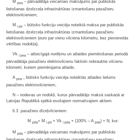
M
– pārvadātāja veicamais maksājums par publiskās
pea
lietošanas dzelzceļa infrastruktūras izmantošanu pasažieru
elektrovilcieniem,
M
– būtisko funkciju veicēja noteiktā maksa par publiskās
i pe
lietošanas dzelzceļa infrastruktūras izmantošanu pasažieru
elektrovilcieniem (
euro
par vienu vilciena kilometru, bez pievienotās
vērtības nodokļa),
Vk
– attiecīgajā norēķinu un atlaides piemērošanas periodā
i pea
pārvadātāja pasažieru elektrovilcienu faktiski nobrauktie vilcienu
kilometri, kuriem piemērojama atlaide,
A
būtisko funkciju veicēja noteiktās atlaides lielums
pea –
pasažieru elektrovilcieniem,
N – nodevas un nodokļi, kurus pārvadātājs maksā saskaņā ar
Latvijas Republikā spēkā esošajiem normatīvajiem aktiem.
6.3. pasažieru dīzeļvilcieniem:
M
= M
× Vk
× (100% – A
) + N, kur:
pda
i pd
i pda
pda
M
– pārvadātāja veicamais maksājums par publiskās
pda
lietošanas dzelzceļa infrastruktūras izmantošanu pasažieru