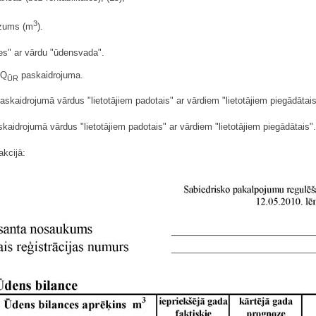
3
dzums (m
).
es" ar vārdu "ūdensvada".
 Q
paskaidrojuma.
ŪR
paskaidrojumā vārdus "lietotājiem padotais" ar vārdiem "lietotājiem piegādātais
kaidrojumā vārdus "lietotājiem padotais" ar vārdiem "lietotājiem piegādātais".
akcijā: