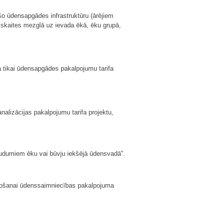
o ūdensapgādes infrastruktūru (ārējiem
zskaites mezglā uz ievada ēkā, ēku grupā,
tikai ūdensapgādes pakalpojumu tarifa
alizācijas pakalpojumu tarifa projektu,
 zudumiem ēku vai būvju iekšējā ūdensvadā".
eidošanai ūdenssaimniecības pakalpojuma