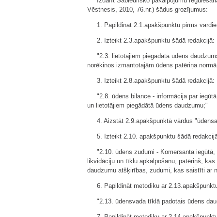
Izdarīt Sabiedrisko pakalpojumu regulēša
Vēstnesis, 2010, 76.nr.) šādus grozījumus:
1. Papildināt 2.1.apakšpunktu pirms vārdi
2. Izteikt 2.3.apakšpunktu šādā redakcijā:
"2.3. lietotājiem piegādātā ūdens daudzu
norēķinos izmantotajām ūdens patēriņa norm
3. Izteikt 2.8.apakšpunktu šādā redakcijā:
"2.8. ūdens bilance - informācija par ieg
un lietotājiem piegādātā ūdens daudzumu;"
4. Aizstāt 2.9.apakšpunktā vārdus "ūden
5. Izteikt 2.10. apakšpunktu šādā redakcij
"2.10. ūdens zudumi - Komersanta iegūtā, ū
likvidāciju un tīklu apkalpošanu, patēriņš, k
daudzumu atšķirības, zudumi, kas saistīti ar 
6. Papildināt metodiku ar 2.13.apakšpunkt
"2.13. ūdensvada tīklā padotais ūdens da
7. Papildināt metodiku ar 2.14.apakšpunkt