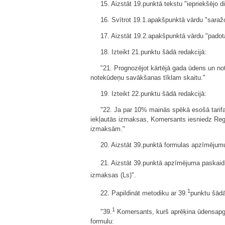
15. Aizstāt 19.punktā tekstu "iepriekšējo 
16. Svītrot 19.1.apakšpunktā vārdu "saražo
17. Aizstāt 19.2.apakšpunktā vārdu "padotā
18. Izteikt 21.punktu šādā redakcijā:
"21. Prognozējot kārtējā gada ūdens un 
notekūdeņu savākšanas tīklam skaitu."
19. Izteikt 22.punktu šādā redakcijā:
"22. Ja par 10% mainās spēkā esošā tarif
iekļautās izmaksas, Komersants iesniedz Regu
izmaksām."
20. Aizstāt 39.punktā formulas apzīmējumu
21. Aizstāt 39.punktā apzīmējuma paskaid
izmaksas (Ls)".
1
22. Papildināt metodiku ar 39.
punktu šādā
1
"39.
Komersants, kurš aprēķina ūdensapgā
formulu: