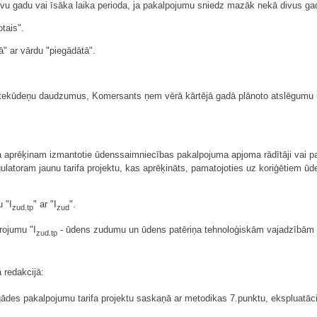
divu gadu vai īsāka laika perioda, ja pakalpojumu sniedz mazāk nekā divus gad
tais".
" ar vārdu "piegādātā".
notekūdeņu daudzumus, Komersants ņem vērā kārtējā gadā plānoto atslēgumu
a aprēķinam izmantotie ūdenssaimniecības pakalpojuma apjoma rādītāji vai p
latoram jaunu tarifa projektu, kas aprēķināts, pamatojoties uz koriģētiem
 "I
" ar "I
".
zud.tp
zud
rojumu "I
- ūdens zudumu un ūdens patēriņa tehnoloģiskām vajadzībām i
zud.tp
 redakcijā:
des pakalpojumu tarifa projektu saskaņā ar metodikas 7.punktu, ekspluatāc