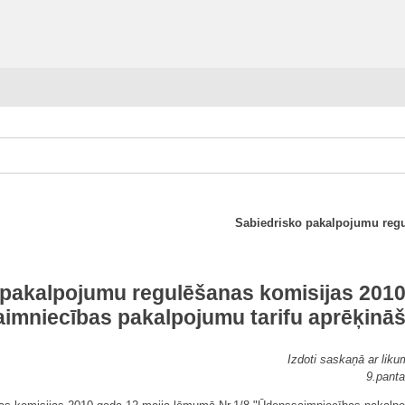
Sabiedrisko pakalpojumu reg
 pakalpojumu regulēšanas komisijas 201
aimniecības pakalpojumu tarifu aprēķinā
Izdoti saskaņā ar lik
9.panta