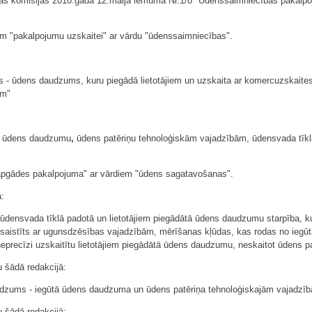
nas komisijas 2010.gada 12.maija lēmumā Nr.1/8 "Ūdenssaimniecības pakalpoj
em "pakalpojumu uzskaitei" ar vārdu "ūdenssaimniecības".
ms - ūdens daudzums, kuru piegādā lietotājiem un uzskaita ar komercuzskait
ām"
ūtā ūdens daudzumu
,
ūdens patēriņu tehnoloģiskām vajadzībām, ūdensvada tī
sapgādes pakalpojuma" ar vārdiem "ūdens sagatavošanas".
ā:
densvada tīklā padotā un lietotājiem piegādātā ūdens daudzumu starpība, kurā 
as saistīts ar ugunsdzēsības vajadzībām, mērīšanas kļūdas, kas rodas no iegū
neprecīzi uzskaitītu lietotājiem piegādātā ūdens daudzumu, neskaitot ūdens 
u šādā redakcijā:
udzums - iegūtā ūdens daudzuma un ūdens patēriņa tehnoloģiskajām vajadzīb
u šādā redakcijā: