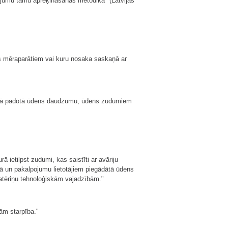
umu tarifu aprēķināšanas metodika" (Latvijas
es mēraparātiem vai kuru nosaka saskaņā ar
klā padotā ūdens daudzumu, ūdens zudumiem
ietilpst zudumi, kas saistīti ar avāriju
tā un pakalpojumu lietotājiem piegādātā ūdens
patēriņu tehnoloģiskām vajadzībām."
ām starpība."