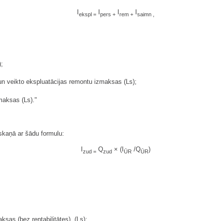
I
I
I
I
ekspl =
pers +
rem +
saimn ,
;
n veikto ekspluatācijas remontu izmaksas (Ls);
maksas (Ls)."
kaņā ar šādu formulu:
I
Q
× (I
/Q
)
zud =
zud
ŪR
ŪR
ksas (bez rentabilitātes), (Ls);