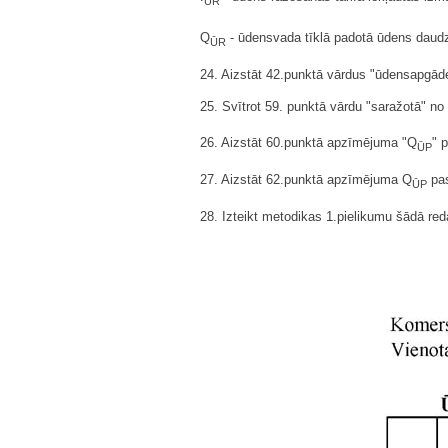
ŪR
Q
- ūdensvada tīklā padotā ūdens dau
ŪR
24. Aizstāt 42.punktā vārdus "ūdensapgād
25. Svītrot 59. punktā vārdu "saražotā" no
26. Aizstāt 60.punktā apzīmējuma "Q
" 
ŪP
27. Aizstāt 62.punktā apzīmējuma Q
pas
ŪP
28. Izteikt metodikas 1.pielikumu šādā red