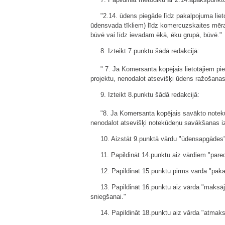
"2.14. ūdens piegāde līdz pakalpojuma lie
ūdensvada tīkliem) līdz komercuzskaites mēra
būvē vai līdz ievadam ēkā, ēku grupā, būvē."
8. Izteikt 7.punktu šādā redakcijā:
" 7. Ja Komersanta kopējais lietotājiem 
projektu, nenodalot atsevišķi ūdens ražošan
9. Izteikt 8.punktu šādā redakcijā:
"8. Ja Komersanta kopējais savākto not
nenodalot atsevišķi notekūdeņu savākšanas i
10. Aizstāt 9.punktā vārdu "ūdensapgādes
11. Papildināt 14.punktu aiz vārdiem "par
12. Papildināt 15.punktu pirms vārda "pak
13. Papildināt 16.punktu aiz vārda "maksā
sniegšanai."
14. Papildināt 18.punktu aiz vārda "atmak