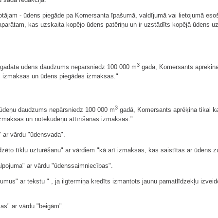
totājam - ūdens piegāde pa Komersanta īpašumā, valdījumā vai lietojumā esoš
parātam, kas uzskaita kopējo ūdens patēriņu un ir uzstādīts kopējā ūdens u
3
piegādātā ūdens daudzums nepārsniedz 100 000 m
gadā, Komersants aprēķina 
as izmaksas un ūdens piegādes izmaksas."
3
ekūdeņu daudzums nepārsniedz 100 000 m
gadā, Komersants aprēķina tikai kan
zmaksas un notekūdeņu attīrīšanas izmaksas."
" ar vārdu "ūdensvada".
edzēto tīklu uzturēšanu" ar vārdiem "kā arī izmaksas, kas saistītas ar ūdens
alpojuma" ar vārdu "ūdenssaimniecības".
jumus" ar tekstu " , ja ilgtermiņa kredīts izmantots jaunu pamatlīdzekļu izv
sas" ar vārdu "beigām".