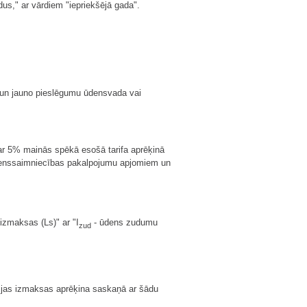
us," ar vārdiem "iepriekšējā gada".
 un jauno pieslēgumu ūdensvada vai
ar 5% mainās spēkā esošā tarifa aprēķinā
 ūdenssaimniecības pakalpojumu apjomiem un
zmaksas (Ls)" ar "I
- ūdens zudumu
zud
ijas izmaksas aprēķina saskaņā ar šādu