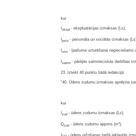
kur
I
- ekspluatācijas izmaksas (Ls);
ekspl
I
- personāla un sociālās izmaksas (Ls)
pers
I
- īpašuma uzturēšanai nepieciešamo u
rem
I
- pārējās saimnieciskās darbības iz
saimn
23. Izteikt 40.punktu šādā redakcijā:
"40. Ūdens zudumu izmaksas aprēķina sas
kur
I
- ūdens zudumu izmaksas (Ls);
zud
Q
- ūdens zudumu apjoms (m³);
zud
I
- ūdens ražošanas tarifā iekļautās izma