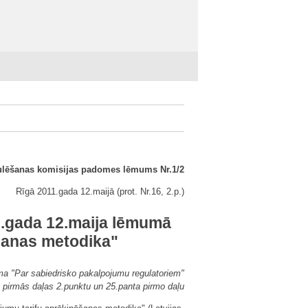
ulēšanas komisijas padomes lēmums Nr.1/2
Rīgā 2011.gada 12.maijā (prot. Nr.16, 2.p.)
0.gada 12.maija lēmumā
šanas metodika"
uma "Par sabiedrisko pakalpojumu regulatoriem"
 pirmās daļas 2.punktu un 25.panta pirmo daļu