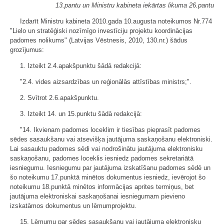
13.pantu un Ministru kabineta iekārtas likuma 26.pantu
Izdarīt Ministru kabineta 2010.gada 10.augusta noteikumos Nr.774
"Lielo un stratēģiski nozīmīgo investīciju projektu koordinācijas
padomes nolikums" (Latvijas Vēstnesis, 2010, 130.nr.) šādus
grozījumus:
1. Izteikt 2.4.apakšpunktu šādā redakcijā:
"2.4. vides aizsardzības un reģionālās attīstības ministrs;".
2. Svītrot 2.6.apakšpunktu.
3. Izteikt 14. un 15.punktu šādā redakcijā:
"14. Ikvienam padomes loceklim ir tiesības pieprasīt padomes
sēdes sasaukšanu vai atsevišķa jautājuma saskaņošanu elektroniski.
Lai sasauktu padomes sēdi vai nodrošinātu jautājuma elektronisku
saskaņošanu, padomes loceklis iesniedz padomes sekretariātā
iesniegumu. Iesniegumu par jautājuma izskatīšanu padomes sēdē un
šo noteikumu 17.punktā minētos dokumentus iesniedz, ievērojot šo
noteikumu 18.punktā minētos informācijas aprites termiņus, bet
jautājuma elektroniskai saskaņošanai iesniegumam pievieno
izskatāmos dokumentus un lēmumprojektu.
15. Lēmumu par sēdes sasaukšanu vai jautājuma elektronisku