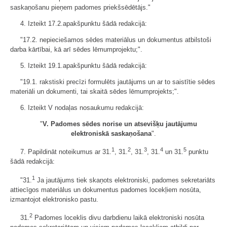
saskaņošanu pieņem padomes priekšsēdētājs."
4. Izteikt 17.2.apakšpunktu šādā redakcijā:
"17.2. nepieciešamos sēdes materiālus un dokumentus atbilstoši
darba kārtībai, kā arī sēdes lēmumprojektu;".
5. Izteikt 19.1.apakšpunktu šādā redakcijā:
"19.1. rakstiski precīzi formulēts jautājums un ar to saistītie sēdes
materiāli un dokumenti, tai skaitā sēdes lēmumprojekts;".
6. Izteikt V nodaļas nosaukumu redakcijā:
"
V. Padomes sēdes norise un atsevišķu jautājumu
elektroniskā saskaņošana
".
1
2
3
4
5
7. Papildināt noteikumus ar 31.
, 31.
, 31.
, 31.
un 31.
punktu
šādā redakcijā:
1
"31.
Ja jautājums tiek skaņots elektroniski, padomes sekretariāts
attiecīgos materiālus un dokumentus padomes locekļiem nosūta,
izmantojot elektronisko pastu.
2
31.
Padomes loceklis divu darbdienu laikā elektroniski nosūta