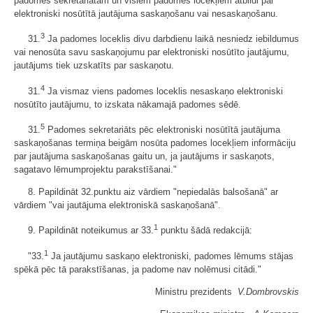
padomes sekretariātam un visiem padomes locekļiem atbildi par
elektroniski nosūtītā jautājuma saskaņošanu vai nesaskaņošanu.
3
31.
Ja padomes loceklis divu darbdienu laikā nesniedz iebildumus
vai nenosūta savu saskaņojumu par elektroniski nosūtīto jautājumu,
jautājums tiek uzskatīts par saskaņotu.
4
31.
Ja vismaz viens padomes loceklis nesaskaņo elektroniski
nosūtīto jautājumu, to izskata nākamajā padomes sēdē.
5
31.
Padomes sekretariāts pēc elektroniski nosūtītā jautājuma
saskaņošanas termiņa beigām nosūta padomes locekļiem informāciju
par jautājuma saskaņošanas gaitu un, ja jautājums ir saskaņots,
sagatavo lēmumprojektu parakstīšanai."
8. Papildināt 32.punktu aiz vārdiem "nepiedalās balsošanā" ar
vārdiem "vai jautājuma elektroniskā saskaņošanā".
1
9. Papildināt noteikumus ar 33.
punktu šādā redakcijā:
1
"33.
Ja jautājumu saskaņo elektroniski, padomes lēmums stājas
spēkā pēc tā parakstīšanas, ja padome nav nolēmusi citādi."
Ministru prezidents
V.Dombrovskis