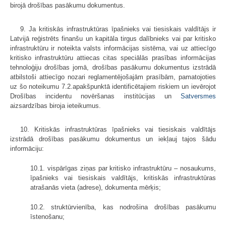
birojā drošības pasākumu dokumentus.
9. Ja kritiskās infrastruktūras īpašnieks vai tiesiskais valdītājs ir
Latvijā reģistrēts finanšu un kapitāla tirgus dalībnieks vai par kritisko
infrastruktūru ir noteikta valsts informācijas sistēma, vai uz attiecīgo
kritisko infrastruktūru attiecas citas speciālās prasības informācijas
tehnoloģiju drošības jomā, drošības pasākumu dokumentus izstrādā
atbilstoši attiecīgo nozari reglamentējošajām prasībām, pamatojoties
uz šo noteikumu 7.2.apakšpunktā identificētajiem riskiem un ievērojot
Drošības incidentu novēršanas institūcijas un
Satversmes
aizsardzības biroja ieteikumus.
10. Kritiskās infrastruktūras īpašnieks vai tiesiskais valdītājs
izstrādā drošības pasākumu dokumentus un iekļauj tajos šādu
informāciju:
10.1. vispārīgas ziņas par kritisko infrastruktūru – nosaukums,
īpašnieks vai tiesiskais valdītājs, kritiskās infrastruktūras
atrašanās vieta (adrese), dokumenta mērķis;
10.2. struktūrvienība, kas nodrošina drošības pasākumu
īstenošanu;