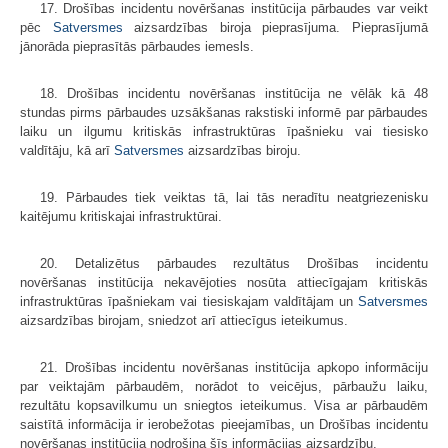
17. Drošības incidentu novēršanas institūcija pārbaudes var veikt
pēc
Satversmes
aizsardzības biroja pieprasījuma. Pieprasījumā
jānorāda pieprasītās pārbaudes iemesls.
18. Drošības incidentu novēršanas institūcija ne vēlāk kā 48
stundas pirms pārbaudes uzsākšanas rakstiski informē par pārbaudes
laiku un ilgumu kritiskās infrastruktūras īpašnieku vai tiesisko
valdītāju, kā arī
Satversmes
aizsardzības biroju.
19. Pārbaudes tiek veiktas tā, lai tās neradītu neatgriezenisku
kaitējumu kritiskajai infrastruktūrai.
20. Detalizētus pārbaudes rezultātus Drošības incidentu
novēršanas institūcija nekavējoties nosūta attiecīgajam kritiskās
infrastruktūras īpašniekam vai tiesiskajam valdītājam un
Satversmes
aizsardzības birojam, sniedzot arī attiecīgus ieteikumus.
21. Drošības incidentu novēršanas institūcija apkopo informāciju
par veiktajām pārbaudēm, norādot to veicējus, pārbaužu laiku,
rezultātu kopsavilkumu un sniegtos ieteikumus. Visa ar pārbaudēm
saistītā informācija ir ierobežotas pieejamības, un Drošības incidentu
novēršanas institūcija nodrošina šīs informācijas aizsardzību.