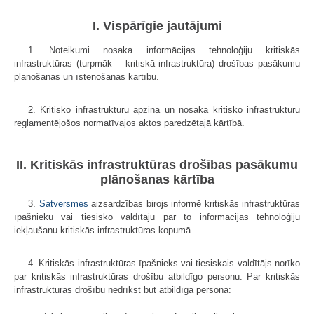
I. Vispārīgie jautājumi
1. Noteikumi nosaka informācijas tehnoloģiju kritiskās
infrastruktūras (turpmāk – kritiskā infrastruktūra) drošības pasākumu
plānošanas un īstenošanas kārtību.
2. Kritisko infrastruktūru apzina un nosaka kritisko infrastruktūru
reglamentējošos normatīvajos aktos paredzētajā kārtībā.
II. Kritiskās infrastruktūras drošības pasākumu
plānošanas kārtība
3.
Satversmes
aizsardzības birojs informē kritiskās infrastruktūras
īpašnieku vai tiesisko valdītāju par to informācijas tehnoloģiju
iekļaušanu kritiskās infrastruktūras kopumā.
4. Kritiskās infrastruktūras īpašnieks vai tiesiskais valdītājs norīko
par kritiskās infrastruktūras drošību atbildīgo personu. Par kritiskās
infrastruktūras drošību nedrīkst būt atbildīga persona: