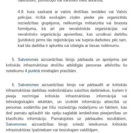
narkotisko, psihotropo vai toksisko vielu atkarība;
4.9. kura saskaņā ar valsts drošības iestādes vai Valsts
policijas rīcībā esošajām ziņām pieder pie organizētās
noziedzības grupējuma, nelikumīga militarizēta vai bruņota
formējuma, kā arī pie nevalstiskās organizācijas vai
nevalstisko organizāciju apvienības, kas uzsākusi darbību
(juridisko) pirms tās reģistrācijas vai turpina darboties pēc tam,
kad tās darbība ir apturēta vai izbeigta ar tiesas nolēmumu.
5.
Satversmes
aizsardzības birojs pārbauda un apstiprina par
kritiskās infrastruktūras drošību atbildīgās personas atbilstību šo
noteikumu
4.punktā
minētajām prasībām.
6.
Satversmes
aizsardzības birojs var pārbaudīt ar kritiskās
infrastruktūras darbības nodrošināšanu saistītos darbiniekus, kuriem ir
pieeja nozīmīgai kritiskās infrastruktūras informācijai vai
tehnoloģiskajām iekārtām, un izvērtēt informāciju attiecībā uz
personas sodāmību par tīšu noziedzīgu nodarījumu un faktiem, kas
dod pamatu apšaubīt tās spēju saglabāt ierobežotas pieejamības un
klasificētu informāciju. Pamatojoties uz pārbaudes rezultātiem,
Satversmes
aizsardzības birojs sniedz ieteikumus kritiskās
infrastruktūras īpašniekam vai tiesiskajam valdītājam.