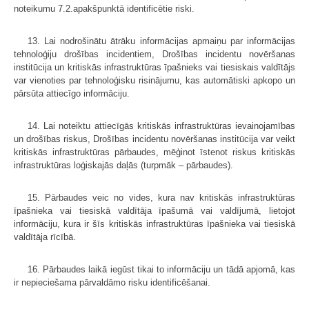
noteikumu 7.2.apakšpunktā identificētie riski.
13. Lai nodrošinātu ātrāku informācijas apmaiņu par informācijas
tehnoloģiju drošības incidentiem, Drošības incidentu novēršanas
institūcija un kritiskās infrastruktūras īpašnieks vai tiesiskais valdītājs
var vienoties par tehnoloģisku risinājumu, kas automātiski apkopo un
pārsūta attiecīgo informāciju.
14. Lai noteiktu attiecīgās kritiskās infrastruktūras ievainojamības
un drošības riskus, Drošības incidentu novēršanas institūcija var veikt
kritiskās infrastruktūras pārbaudes, mēģinot īstenot riskus kritiskās
infrastruktūras loģiskajās daļās (turpmāk – pārbaudes).
15. Pārbaudes veic no vides, kura nav kritiskās infrastruktūras
īpašnieka vai tiesiskā valdītāja īpašumā vai valdījumā, lietojot
informāciju, kura ir šīs kritiskās infrastruktūras īpašnieka vai tiesiskā
valdītāja rīcībā.
16. Pārbaudes laikā iegūst tikai to informāciju un tādā apjomā, kas
ir nepieciešama pārvaldāmo risku identificēšanai.