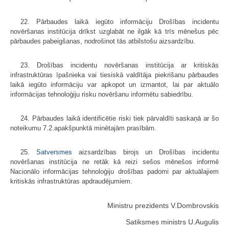
22. Pārbaudes laikā iegūto informāciju Drošības incidentu
novēršanas institūcija drīkst uzglabāt ne ilgāk kā trīs mēnešus pēc
pārbaudes pabeigšanas, nodrošinot tās atbilstošu aizsardzību.
23. Drošības incidentu novēršanas institūcija ar kritiskās
infrastruktūras īpašnieka vai tiesiskā valdītāja piekrišanu pārbaudes
laikā iegūto informāciju var apkopot un izmantot, lai par aktuālo
informācijas tehnoloģiju risku novēršanu informētu sabiedrību.
24. Pārbaudes laikā identificētie riski tiek pārvaldīti saskaņā ar šo
noteikumu 7.2.apakšpunktā minētajām prasībām.
25.
Satversmes
aizsardzības birojs un Drošības incidentu
novēršanas institūcija ne retāk kā reizi sešos mēnešos informē
Nacionālo informācijas tehnoloģiju drošības padomi par aktuālajiem
kritiskās infrastruktūras apdraudējumiem.
Ministru prezidents V.Dombrovskis
Satiksmes ministrs U.Augulis