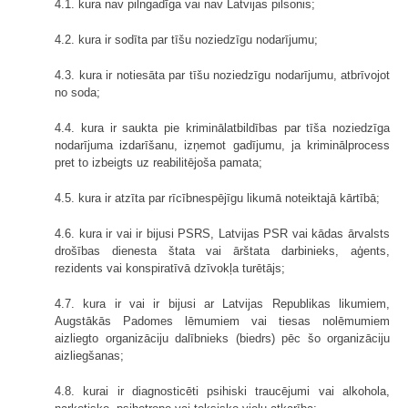
4.1. kura nav pilngadīga vai nav Latvijas pilsonis;
4.2. kura ir sodīta par tīšu noziedzīgu nodarījumu;
4.3. kura ir notiesāta par tīšu noziedzīgu nodarījumu, atbrīvojot
no soda;
4.4. kura ir saukta pie kriminālatbildības par tīša noziedzīga
nodarījuma izdarīšanu, izņemot gadījumu, ja kriminālprocess
pret to izbeigts uz reabilitējoša pamata;
4.5. kura ir atzīta par rīcībnespējīgu likumā noteiktajā kārtībā;
4.6. kura ir vai ir bijusi PSRS, Latvijas PSR vai kādas ārvalsts
drošības dienesta štata vai ārštata darbinieks, aģents,
rezidents vai konspiratīvā dzīvokļa turētājs;
4.7. kura ir vai ir bijusi ar Latvijas Republikas likumiem,
Augstākās Padomes lēmumiem vai tiesas nolēmumiem
aizliegto organizāciju dalībnieks (biedrs) pēc šo organizāciju
aizliegšanas;
4.8. kurai ir diagnosticēti psihiski traucējumi vai alkohola,