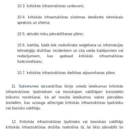
10.3. kritiskās infrastruktūras uzdevumi;
10.4. kritiskās infrastruktūras sistēmas detalizēts tehniskais
apraksts un shēma;
10.5. aktuālo risku pārvaldīšanas plāns;
10.6. kārtība, kādā tiek nodrošināta reaģēšana uz informācijas
tehnoloģiju drošības incidentiem un cita veida kaitējumiem vai
nodarījumiem, kas apdraud kritiskās infrastruktūras
funkcionēšanu;
10.7. kritiskās infrastruktūras darbības atjaunošanas plāns.
11.
Satversmes
aizsardzības birojs sniedz ieteikumus kritiskās
infrastruktūras īpašniekam vai tiesiskajam valdītājam konstatēto
trūkumu novēršanai, kā arī nosūta ieteikumus valsts pārvaldes
iestādēm, kas uzrauga attiecīgās kritiskās infrastruktūras īpašnieku
vai tiesisko valdītāju.
12. Kritiskās infrastruktūras īpašnieks vai tiesiskais valdītājs
kritiskās infrastruktūras drošību nodrošina tā, lai tiktu pārvaldīti šo