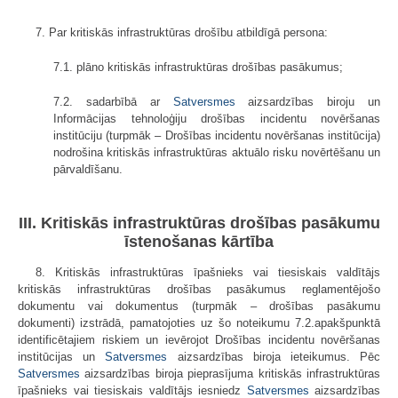
7. Par kritiskās infrastruktūras drošību atbildīgā persona:
7.1. plāno kritiskās infrastruktūras drošības pasākumus;
7.2. sadarbībā ar
Satversmes
aizsardzības biroju un
Informācijas tehnoloģiju drošības incidentu novēršanas
institūciju (turpmāk – Drošības incidentu novēršanas institūcija)
nodrošina kritiskās infrastruktūras aktuālo risku novērtēšanu un
pārvaldīšanu.
III. Kritiskās infrastruktūras drošības pasākumu
īstenošanas kārtība
8. Kritiskās infrastruktūras īpašnieks vai tiesiskais valdītājs
kritiskās infrastruktūras drošības pasākumus reglamentējošo
dokumentu vai dokumentus (turpmāk – drošības pasākumu
dokumenti) izstrādā, pamatojoties uz šo noteikumu 7.2.apakšpunktā
identificētajiem riskiem un ievērojot Drošības incidentu novēršanas
institūcijas un
Satversmes
aizsardzības biroja ieteikumus. Pēc
Satversmes
aizsardzības biroja pieprasījuma kritiskās infrastruktūras
īpašnieks vai tiesiskais valdītājs iesniedz
Satversmes
aizsardzības