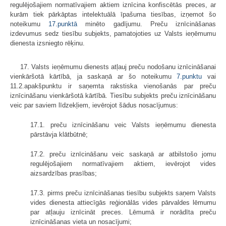
regulējošajiem normatīvajiem aktiem iznīcina konfiscētās preces, ar
kurām tiek pārkāptas intelektuālā īpašuma tiesības, izņemot šo
noteikumu
17.punktā
minēto gadījumu. Preču iznīcināšanas
izdevumus sedz tiesību subjekts, pamatojoties uz Valsts ieņēmumu
dienesta izsniegto rēķinu.
17. Valsts ieņēmumu dienests atļauj preču nodošanu iznīcināšanai
vienkāršotā kārtībā, ja saskaņā ar šo noteikumu
7.punktu
vai
11.2.apakšpunktu ir saņemta rakstiska vienošanās par preču
iznīcināšanu vienkāršotā kārtībā. Tiesību subjekts preču iznīcināšanu
veic par saviem līdzekļiem, ievērojot šādus nosacījumus:
17.1. preču iznīcināšanu veic Valsts ieņēmumu dienesta
pārstāvja klātbūtnē;
17.2. preču iznīcināšanu veic saskaņā ar atbilstošo jomu
regulējošajiem normatīvajiem aktiem, ievērojot vides
aizsardzības prasības;
17.3. pirms preču iznīcināšanas tiesību subjekts saņem Valsts
vides dienesta attiecīgās reģionālās vides pārvaldes lēmumu
par atļauju iznīcināt preces. Lēmumā ir norādīta preču
iznīcināšanas vieta un nosacījumi;