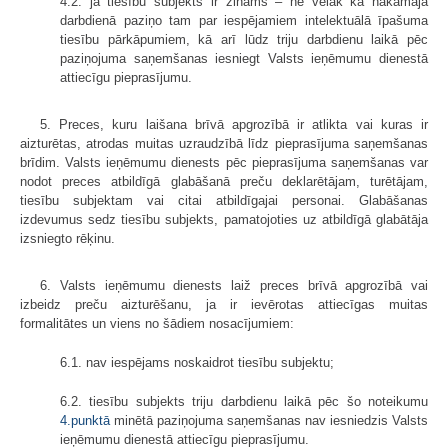
4.2. ja tiesību subjekts ir zināms – ne vēlāk kā nākamajā
darbdienā paziņo tam par iespējamiem intelektuālā īpašuma
tiesību pārkāpumiem, kā arī lūdz triju darbdienu laikā pēc
paziņojuma saņemšanas iesniegt Valsts ieņēmumu dienestā
attiecīgu pieprasījumu.
5. Preces, kuru laišana brīvā apgrozībā ir atlikta vai kuras ir
aizturētas, atrodas muitas uzraudzībā līdz pieprasījuma saņemšanas
brīdim. Valsts ieņēmumu dienests pēc pieprasījuma saņemšanas var
nodot preces atbildīgā glabāšanā preču deklarētājam, turētājam,
tiesību subjektam vai citai atbildīgajai personai. Glabāšanas
izdevumus sedz tiesību subjekts, pamatojoties uz atbildīgā glabātāja
izsniegto rēķinu.
6. Valsts ieņēmumu dienests laiž preces brīvā apgrozībā vai
izbeidz preču aizturēšanu, ja ir ievērotas attiecīgas muitas
formalitātes un viens no šādiem nosacījumiem:
6.1. nav iespējams noskaidrot tiesību subjektu;
6.2. tiesību subjekts triju darbdienu laikā pēc šo noteikumu
4.punktā
minētā paziņojuma saņemšanas nav iesniedzis Valsts
ieņēmumu dienestā attiecīgu pieprasījumu.