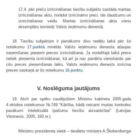
17.4. pēc preču iznīcināšanas tiesību subjekts sastāda mantas
iznīcināšanas aktu, norādot iznīcināmo preci, tās daudzumu un
iznīcināšanas veidu. Mantas iznīcināšanas akta vienu
eksemplāru iesniedz Valsts ieņēmumu dienestā.
18. Tiesību subjektam ir pienākums divu nedēļu laikā pēc šo
noteikumu
17.punktā
minētās Valsts ieņēmumu dienesta atļaujas
saņemšanas pieņemt preces iznīcināšanai. Ja norādītajā laikā prece
netiek pieņemta iznīcināšanai, kā arī ja nav panākta vienošanās par
citu preces pieņemšanas laiku, Valsts ieņēmumu dienests iznīcina
preces saskaņā ar šo noteikumu
16.punktu
.
V. Noslēguma jautājums
19. Atzīt par spēku zaudējušiem Ministru kabineta 2005.gada
4.oktobra noteikumus Nr.749 "Kārtība, kādā veicami muitas kontroles
pasākumi intelektuālā īpašuma tiesību aizsardzībai" (Latvijas
Vēstnesis, 2005, 160.nr.).
Ministru prezidenta vietā – tieslietu ministrs A.Štokenbergs