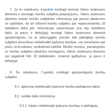
7. Ja šo noteikumu
4.punktā
minētajā termiņā Valsts ieņēmumu
dienestā ir iesniegts tiesību subjekta pieprasījums, Valsts ieņēmumu
dienests sniedz tiesību subjektam informāciju par preces daudzumu
un īpašībām, kā arī informē tiesību subjektu par nepieciešamību 10
darbdienu laikā pēc informācijas saņemšanas (vai triju darbdienu
laikā, ja prece ir ātrbojīga) iesniegt Valsts ieņēmumu dienestā
apstiprinājumu, ka ar attiecīgajām precēm tiek pārkāptas tiesību
subjekta atsevišķas intelektuālā īpašuma tiesības, vai vienošanos par
preču iznīcināšanu vienkāršotā kārtībā. Minēto termiņu, pamatojoties
uz tiesību subjekta rakstisku iesniegumu, Valsts ieņēmumu dienests
var pagarināt līdz 10 darbdienām, izņemot gadījumus, ja prece ir
ātrbojīga.
8. Šo noteikumu
7.punktā
minētajā apstiprinājumā tiesību
subjekts:
8.1. apliecina intelektuālā īpašuma tiesību pārkāpuma faktu;
8.2. norāda šādu informāciju:
8.2.1. kādas intelektuālā īpašuma tiesības ir pārkāptas;