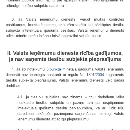
internetā publicē informāciju par apstiprinātajiem pieprasījumiem un
attiecīgo tiesību subjektu sarakstu.
3. Ja Valsts ieņēmumu dienests, veicot muitas kontroles
pasākumus, konstatē preces, ar kurām varētu tikt pārkāptas tiesību
subjekta intelektuālā īpašuma tiesības, Valsts ieņēmumu dienests
atliek minēto preču laišanu brīvā apgrozībā vai tās aiztur.
II. Valsts ieņēmumu dienesta rīcība gadījumos,
ja nav saņemts tiesību subjekta pieprasījums
4. Ja šo noteikumu
3.punktā
minētajā gadījumā Valsts ieņēmumu
dienestā nav iesniegts saskaņā ar regulu Nr.
1891/2004
sagatavots
tiesību subjekta pieprasījums, Valsts ieņēmumu dienests veic šādas
darbības:
4.1. ja tiesību subjekts nav zināms – triju darbdienu laikā
noskaidro tiesību subjektu un paziņo tam par iespējamiem
intelektuālā īpašuma tiesību pārkāpumiem, kā arī lūdz triju
darbdienu laikā pēc paziņojuma saņemšanas iesniegt Valsts
ieņēmumu dienestā attiecīgu pieprasījumu;