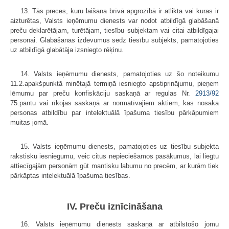
13. Tās preces, kuru laišana brīvā apgrozībā ir atlikta vai kuras ir
aizturētas, Valsts ieņēmumu dienests var nodot atbildīgā glabāšanā
preču deklarētājam, turētājam, tiesību subjektam vai citai atbildīgajai
personai. Glabāšanas izdevumus sedz tiesību subjekts, pamatojoties
uz atbildīgā glabātāja izsniegto rēķinu.
14. Valsts ieņēmumu dienests, pamatojoties uz šo noteikumu
11.2.apakšpunktā minētajā termiņā iesniegto apstiprinājumu, pieņem
lēmumu par preču konfiskāciju saskaņā ar regulas Nr.
2913/92
75.pantu vai rīkojas saskaņā ar normatīvajiem aktiem, kas nosaka
personas atbildību par intelektuālā īpašuma tiesību pārkāpumiem
muitas jomā.
15. Valsts ieņēmumu dienests, pamatojoties uz tiesību subjekta
rakstisku iesniegumu, veic citus nepieciešamos pasākumus, lai liegtu
attiecīgajām personām gūt mantisku labumu no precēm, ar kurām tiek
pārkāptas intelektuālā īpašuma tiesības.
IV. Preču iznīcināšana
16. Valsts ieņēmumu dienests saskaņā ar atbilstošo jomu