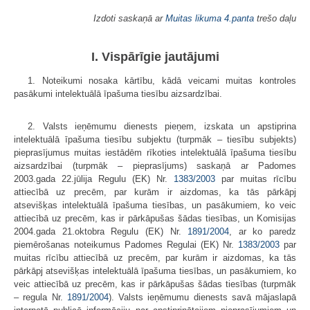
Izdoti saskaņā ar
Muitas likuma
4.panta
trešo daļu
I. Vispārīgie jautājumi
1. Noteikumi nosaka kārtību, kādā veicami muitas kontroles
pasākumi intelektuālā īpašuma tiesību aizsardzībai.
2. Valsts ieņēmumu dienests pieņem, izskata un apstiprina
intelektuālā īpašuma tiesību subjektu (turpmāk – tiesību subjekts)
pieprasījumus muitas iestādēm rīkoties intelektuālā īpašuma tiesību
aizsardzībai (turpmāk – pieprasījums) saskaņā ar Padomes
2003.gada 22.jūlija Regulu (EK) Nr.
1383/2003
par muitas rīcību
attiecībā uz precēm, par kurām ir aizdomas, ka tās pārkāpj
atsevišķas intelektuālā īpašuma tiesības, un pasākumiem, ko veic
attiecībā uz precēm, kas ir pārkāpušas šādas tiesības, un Komisijas
2004.gada 21.oktobra Regulu (EK) Nr.
1891/2004
, ar ko paredz
piemērošanas noteikumus Padomes Regulai (EK) Nr.
1383/2003
par
muitas rīcību attiecībā uz precēm, par kurām ir aizdomas, ka tās
pārkāpj atsevišķas intelektuālā īpašuma tiesības, un pasākumiem, ko
veic attiecībā uz precēm, kas ir pārkāpušas šādas tiesības (turpmāk
– regula Nr.
1891/2004
). Valsts ieņēmumu dienests savā mājaslapā