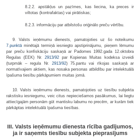
8.2.2. apstākļus un pazīmes, kas liecina, ka preces ir
viltotas (kontrafaktas) vai pirātiskas;
8.2.3. informāciju par atbilstošu oriģinālo preču vērtību.
9. Valsts ieņēmumu dienests, pamatojoties uz šo noteikumu
7.punktā
minētajā termiņā iesniegto apstiprinājumu, pieņem lēmumu
par preču konfiskāciju saskaņā ar Padomes 1992.gada 12.oktobra
Regulas (EEK) Nr.
2913/92
par Kopienas Muitas kodeksa izveidi
(turpmāk – regula Nr.
2913/92
) 75.pantu vai rīkojas saskaņā ar
normatīvajiem aktiem, kas nosaka personas atbildību par intelektuālā
īpašuma tiesību pārkāpumiem muitas jomā.
10. Valsts ieņēmumu dienests, pamatojoties uz tiesību subjekta
rakstisku iesniegumu, veic citus nepieciešamos pasākumus, lai liegtu
attiecīgajām personām gūt mantisku labumu no precēm, ar kurām tiek
pārkāptas intelektuālā īpašuma tiesības.
III. Valsts ieņēmumu dienesta rīcība gadījumos,
ja ir saņemts tiesību subjekta pieprasījums