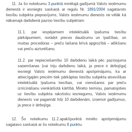
11. Ja šo noteikumu
3.punktā
minētajā gadījumā Valsts ieņēmumu
dienestā ir iesniegts saskaņā ar regulu Nr.
1891/2004
sagatavots
tiesību subjekta pieprasījums, Valsts ieņēmumu dienests ne vēlāk kā
nākamajā darbdienā paziņo tiesību subjektam:
11.1. par iespējamiem intelektuālā īpašuma tiesību
pārkāpumiem, norādot preces daudzumu un īpašības, un
muitas procedūras – preču laišana brīvā apgrozībā – atlikšanu
vai preču aizturēšanu;
11.2. par nepieciešamību 10 darbdienu laikā pēc paziņojuma
saņemšanas (vai triju darbdienu laikā, ja prece ir ātrbojīga)
iesniegt Valsts ieņēmumu dienestā apstiprinājumu, ka ar
attiecīgajām precēm tiek pārkāptas tiesību subjekta atsevišķas
intelektuālā īpašuma tiesības, vai vienošanos par preču
iznīcināšanu vienkāršotā kārtībā. Minēto termiņu, pamatojoties
uz tiesību subjekta rakstisku iesniegumu, Valsts ieņēmumu
dienests var pagarināt līdz 10 darbdienām, izņemot gadījumus,
ja prece ir ātrbojīga.
12. Šo noteikumu 11.2.apakšpunktā minēto apstiprinājumu
sagatavo saskaņā ar šo noteikumu
8.punktu
.