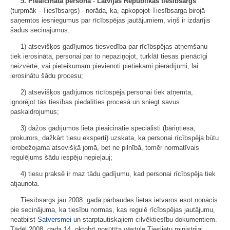
5. Pieaicinātā persona
-
Latvijas Republikas tiesībsargs
(turpmāk - Tiesībsargs) - norāda, ka, apkopojot Tiesībsarga birojā
saņemtos iesniegumus par rīcībspējas jautājumiem, viņš ir izdarījis
šādus secinājumus:
1) atsevišķos gadījumos tiesvedība par rīcībspējas atņemšanu
tiek ierosināta, personai par to nepaziņojot, turklāt tiesas pienācīgi
neizvērtē, vai pieteikumam pievienoti pietiekami pierādījumi, lai
ierosinātu šādu procesu;
2) atsevišķos gadījumos rīcībspēja personai tiek atņemta,
ignorējot tās tiesības piedalīties procesā un sniegt savus
paskaidrojumus;
3) dažos gadījumos lietā pieaicinātie speciālisti (bāriņtiesa,
prokurors, dažkārt tiesu eksperti) uzskata, ka personai rīcībspēja būtu
ierobežojama atsevišķā jomā, bet ne pilnībā, tomēr normatīvais
regulējums šādu iespēju nepieļauj;
4) tiesu praksē ir maz tādu gadījumu, kad personai rīcībspēja tiek
atjaunota.
Tiesībsargs jau 2008. gadā pārbaudes lietas ietvaros esot nonācis
pie secinājuma, ka tiesību normas, kas regulē rīcībspējas jautājumu,
neatbilst
Satversmei
un starptautiskajiem cilvēktiesību dokumentiem.
Tādēļ 2008. gada 14. oktobrī nosūtīta vēstule Tieslietu ministrijai,