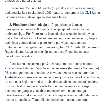
atradusies viņu pārvaldībā."
Civillikuma
358.
un
364. pants
(turpmāk - apstrīdētās normas)
šādā redakcijā ir spēkā kopš 1993. gada 1. septembra jeb
Civillikuma
Ģimenes tiesību daļas spēkā stāšanās brīža.
2.
Pieteikuma iesniedzēja
ar Rīgas pilsētas Latgales
priekšpilsētas tiesas 2003. gada 5. jūnija spriedumu atzīta par
rīcībnespējīgu. Par Pieteikuma iesniedzējas aizgādni iecelts viņas
brālis. Pamatojoties uz Pieteikuma iesniedzējas iesniegumu, Rīgas
bāriņtiesa vērsās tiesā ar pieteikumu par viņas atzīšanu par
rīcībspējīgu un aizgādnības izbeigšanu, bet 2007. gada 19. decembrī
Rīgas pilsētas Latgales priekšpilsētas tiesa Rīgas bāriņtiesas
pieteikumu noraidīja.
Pieteikuma iesniedzēja pauž uzskatu, ka apstrīdētās normas
aizskar viņai
Latvijas Republikas Satversmes
(turpmāk -
Satversme
)
96. pantā
garantētās tiesības uz privātās dzīves neaizskaramību.
Apstrīdētajās normās ietvertais ierobežojums esot noteikts ar likumu,
un tam esot leģitīms mērķis - sabiedrības labklājības nodrošināšana
un citu cilvēku tiesību aizsardzība, primāri cenšoties aizsargāt
personas ar garīgās veselības traucējumiem no ļaunprātīgas
izmantošanas riska un nodrošināt tām nepieciešamo palīdzību savu
tiesību īstenošanā. Tomēr šis ierobežojums neesot samērīgs.