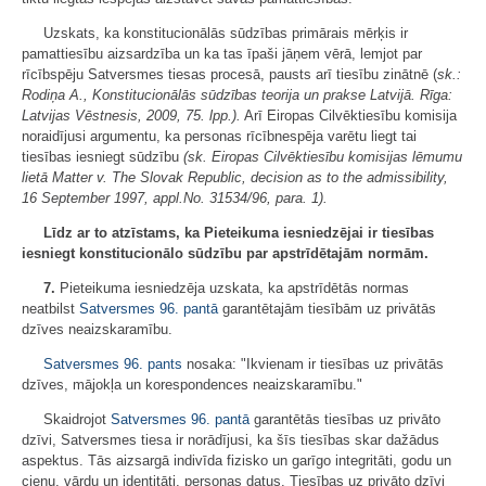
Uzskats, ka konstitucionālās sūdzības primārais mērķis ir
pamattiesību aizsardzība un ka tas īpaši jāņem vērā, lemjot par
rīcībspēju Satversmes tiesas procesā, pausts arī tiesību zinātnē (
sk.:
Rodiņa A., Konstitucionālās sūdzības teorija un prakse Latvijā. Rīga:
Latvijas Vēstnesis, 2009, 75. lpp.).
Arī Eiropas Cilvēktiesību komisija
noraidījusi argumentu, ka personas rīcībnespēja varētu liegt tai
tiesības iesniegt sūdzību
(sk. Eiropas Cilvēktiesību komisijas lēmumu
lietā Matter v. The Slovak Republic, decision as to the admissibility,
16 September 1997, appl.No. 31534/96, para. 1).
Līdz ar to atzīstams, ka Pieteikuma iesniedzējai ir tiesības
iesniegt konstitucionālo sūdzību par apstrīdētajām normām.
7.
Pieteikuma iesniedzēja uzskata, ka apstrīdētās normas
neatbilst
Satversmes
96. pantā
garantētajām tiesībām uz privātās
dzīves neaizskaramību.
Satversmes
96. pants
nosaka: "Ikvienam ir tiesības uz privātās
dzīves, mājokļa un korespondences neaizskaramību."
Skaidrojot
Satversmes
96. pantā
garantētās tiesības uz privāto
dzīvi, Satversmes tiesa ir norādījusi, ka šīs tiesības skar dažādus
aspektus. Tās aizsargā indivīda fizisko un garīgo integritāti, godu un
cieņu, vārdu un identitāti, personas datus. Tiesības uz privāto dzīvi