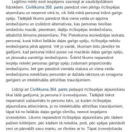
Leģitīmo mērķi esot iespējams sasniegt ar saudzējošākiem
līdzekļiem.
Civillikuma
358. pants
paredzot vien pilnīgu rīcībspējas
atņemšanu un neņemot vērā to, cik lielā mērā personai trūkst garīgo
spēju. Tādējādi likums paredzot tikai viena veida un apjoma
ierobežojumu un izslēdzot alternatīvas, kas personas tiesības
ierobežotu mazāk, piemēram, daļēju rīcībspējas ierobežošanu,
atbalstītā lēmuma pieņemšanu. Pēc Pieteikuma iesniedzējas ieskata,
personai, kurai trūkst lielākās daļas garīgo spēju, rīcībspēja nebūtu
ierobežojama pilnā apjomā. Vēl jo vairāk, likumam būtu jānošķir tie
gadījumi, kad personai trūkst puses vai mazākās daļas garīgo spēju,
un jānosaka samērīgs ierobežojums. Šobrīd likums neparedzot
iespēju noteikt personas garīgo spēju zudumam proporcionālu
ierobežojumu, bet gan paredzot vienāda statusa un viena veida
ierobežojuma noteikšanu personām ar dažāda rakstura un smaguma
garīgiem un intelektuālās attīstības traucējumiem.
Līdzīgi arī
Civillikuma
364. pants
pieļaujot rīcībspējas atjaunošanu
tikai tādā gadījumā, ja persona ir izveseļojusies. Tādējādi tiekot
nepamatoti sašaurināts to personu loks, uz kurām rīcībspējas
atjaunošana attiecināma, jo no intelektuālās attīstības traucējumiem,
tāpat kā no lielākās daļas garīgo slimību, neesot iespējams
izveseļoties. Likums neparedzot rīcībspējas atjaunošanu pēc tādiem
pašiem kritērijiem, pēc kādiem tā noteikta, proti, pēc spējas pārstāvēt
sevi un pārvaldīt savu mantu, un rīkoties ar to. Tāpat izveseļošanās