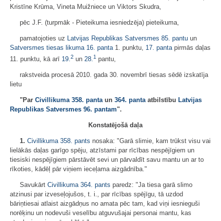
Kristīne Krūma, Vineta Muižniece un Viktors Skudra,
pēc J.F. (turpmāk - Pieteikuma iesniedzēja) pieteikuma,
pamatojoties uz
Latvijas Republikas Satversmes
85. pantu
un
Satversmes tiesas likuma
16. panta
1. punktu,
17. panta
pirmās daļas
2
1
11. punktu, kā arī
19.
un
28.
pantu,
rakstveida procesā 2010. gada 30. novembrī tiesas sēdē izskatīja
lietu
"Par
Civillikuma
358. panta
un
364. panta
atbilstību
Latvijas
Republikas Satversmes
96. pantam
".
Konstatējošā daļa
1.
Civillikuma
358. pants
nosaka: "Garā slimie, kam trūkst visu vai
lielākās daļas garīgo spēju, atzīstami par rīcības nespējīgiem un
tiesiski nespējīgiem pārstāvēt sevi un pārvaldīt savu mantu un ar to
rīkoties, kādēļ pār viņiem ieceļama aizgādnība."
Savukārt
Civillikuma
364. pants
paredz: "Ja tiesa garā slimo
atzinusi par izveseļojušos, t. i., par rīcības spējīgu, tā uzdod
bāriņtiesai atlaist aizgādņus no amata pēc tam, kad viņi iesnieguši
norēķinu un nodevuši veselību atguvušajai personai mantu, kas