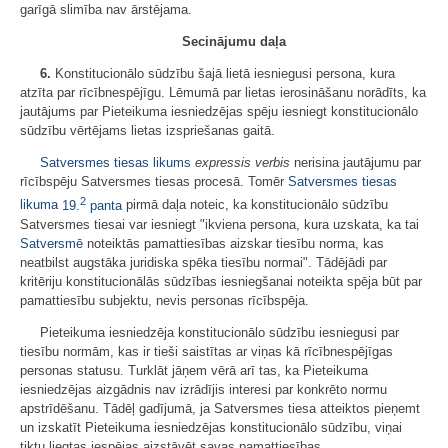
garīgā slimība nav ārstējama.
Secinājumu daļa
6.
Konstitucionālo sūdzību šajā lietā iesniegusi persona, kura
atzīta par rīcībnespējīgu. Lēmumā par lietas ierosināšanu norādīts, ka
jautājums par Pieteikuma iesniedzējas spēju iesniegt konstitucionālo
sūdzību vērtējams lietas izspriešanas gaitā.
Satversmes tiesas likums
expressis verbis
nerisina jautājumu par
rīcībspēju Satversmes tiesas procesā. Tomēr
Satversmes tiesas
2
likuma
19.
panta
pirmā daļa noteic, ka konstitucionālo sūdzību
Satversmes tiesai var iesniegt "ikviena persona, kura uzskata, ka tai
Satversmē
noteiktās pamattiesības aizskar tiesību norma, kas
neatbilst augstāka juridiska spēka tiesību normai". Tādējādi par
kritēriju konstitucionālās sūdzības iesniegšanai noteikta spēja būt par
pamattiesību subjektu, nevis personas rīcībspēja.
Pieteikuma iesniedzēja konstitucionālo sūdzību iesniegusi par
tiesību normām, kas ir tieši saistītas ar viņas kā rīcībnespējīgas
personas statusu. Turklāt jāņem vērā arī tas, ka Pieteikuma
iesniedzējas aizgādnis nav izrādījis interesi par konkrēto normu
apstrīdēšanu. Tādēļ gadījumā, ja Satversmes tiesa atteiktos pieņemt
un izskatīt Pieteikuma iesniedzējas konstitucionālo sūdzību, viņai
tiktu liegtas iespējas aizstāvēt savas pamattiesības.