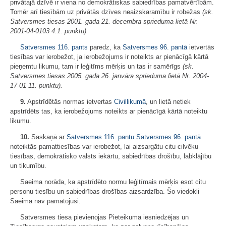
privātajā dzīvē ir viena no demokrātiskas sabiedrības pamatvērtībām.
Tomēr arī tiesībām uz privātās dzīves neaizskaramību ir robežas
(sk.
Satversmes tiesas 2001. gada 21. decembra
sprieduma lietā Nr.
2001-04-0103 4.1. punktu).
Satversmes
116. pants
paredz, ka
Satversmes
96. pantā
ietvertās
tiesības var ierobežot, ja ierobežojums ir noteikts ar pienācīgā kārtā
pieņemtu likumu, tam ir leģitīms mērķis un tas ir samērīgs
(sk.
Satversmes tiesas 2005. gada 26. janvāra sprieduma lietā Nr. 2004-
17-01 11. punktu).
9.
Apstrīdētās normas ietvertas
Civillikumā
, un lietā netiek
apstrīdēts tas, ka ierobežojums noteikts ar pienācīgā kārtā noteiktu
likumu.
10.
Saskaņā ar
Satversmes
116. pantu
Satversmes
96. pantā
noteiktās pamattiesības var ierobežot, lai aizsargātu citu cilvēku
tiesības, demokrātisko valsts iekārtu, sabiedrības drošību, labklājību
un tikumību.
Saeima norāda, ka apstrīdēto normu leģitīmais mērķis esot citu
personu tiesību un sabiedrības drošības aizsardzība. Šo viedokli
Saeima nav pamatojusi.
Satversmes tiesa pievienojas Pieteikuma iesniedzējas un