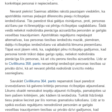
konkrētajai personai ir nepieciešams.
Nevarot piekrist Saeimas atbildes rakstā paustajam viedoklim, ka
apstrīdētās normas pieļaujot diferencētu pieeju rīcībspējas
ierobežošanai. Tās paredzot tikai galējus risinājumus, proti, personas
atzīšanu par rīcībnespējīgu vai pilnīgu rīcībspējas saglabāšanu. Šādā
veidā netiekot nodrošināta pienācīga aizsardzība personām ar garīgās
veselības traucējumiem. Apstrīdētais regulējums nepieļaujot
alternatīvas, kas personas tiesības ierobežotu mazāk, piemēram,
daļēju rīcībspējas ierobežošanu vai atbalstītā lēmuma pieņemšanu.
Tāpat esot jāņem vērā, ka, saglabājot pilnu rīcībspēju gadījumos, kad
personai tomēr trūkst daļas garīgo spēju, netiekot nodrošināta
pienācīga šīs personas, kā arī citu peronu tiesību aizsardzība. Līdz ar
to
Civillikuma
358. pants
nesamērīgi ierobežojot personas tiesības uz
privāto dzīvi, kā arī nevarot pilnībā nodrošināt izvirzīto mērķu
sasniegšanu.
Savukārt
Civillikuma
364. pants
nepamatoti šauri paredzot
izveseļošanos kā galveno kritēriju personas rīcībspējas atjaunošanai.
Likums skaidri nenosakot iespēju atjaunot rīcībspēju, pamatojoties uz
tiem pašiem kritērijiem, pēc kādiem tā ierobežota. Turklāt līdzšinējā
tiesu prakse liecinot par šīs normas gramatisku tulkošanu. Līdz ar to
spēkā esošais regulējums nenodrošinot personām ar garīgās
veselības traucējumiem tiesības uz privāto dzīvi gadījumos, kad