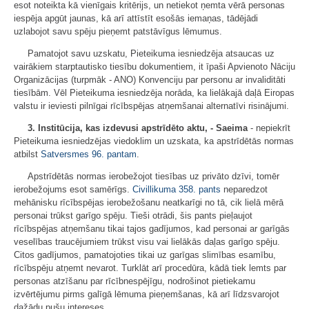
esot noteikta kā vienīgais kritērijs, un netiekot ņemta vērā personas
iespēja apgūt jaunas, kā arī attīstīt esošās iemaņas, tādējādi
uzlabojot savu spēju pieņemt patstāvīgus lēmumus.
Pamatojot savu uzskatu, Pieteikuma iesniedzēja atsaucas uz
vairākiem starptautisko tiesību dokumentiem, it īpaši Apvienoto Nāciju
Organizācijas (turpmāk - ANO) Konvenciju par personu ar invaliditāti
tiesībām. Vēl Pieteikuma iesniedzēja norāda, ka lielākajā daļā Eiropas
valstu ir ieviesti pilnīgai rīcībspējas atņemšanai alternatīvi risinājumi.
3. Institūcija, kas izdevusi apstrīdēto aktu, - Saeima
- nepiekrīt
Pieteikuma iesniedzējas viedoklim un uzskata, ka apstrīdētās normas
atbilst
Satversmes
96. pantam
.
Apstrīdētās normas ierobežojot tiesības uz privāto dzīvi, tomēr
ierobežojums esot samērīgs.
Civillikuma
358. pants
neparedzot
mehānisku rīcībspējas ierobežošanu neatkarīgi no tā, cik lielā mērā
personai trūkst garīgo spēju. Tieši otrādi, šis pants pieļaujot
rīcībspējas atņemšanu tikai tajos gadījumos, kad personai ar garīgās
veselības traucējumiem trūkst visu vai lielākās daļas garīgo spēju.
Citos gadījumos, pamatojoties tikai uz garīgas slimības esamību,
rīcībspēju atņemt nevarot. Turklāt arī procedūra, kādā tiek lemts par
personas atzīšanu par rīcībnespējīgu, nodrošinot pietiekamu
izvērtējumu pirms galīgā lēmuma pieņemšanas, kā arī līdzsvarojot
dažādu pušu intereses.