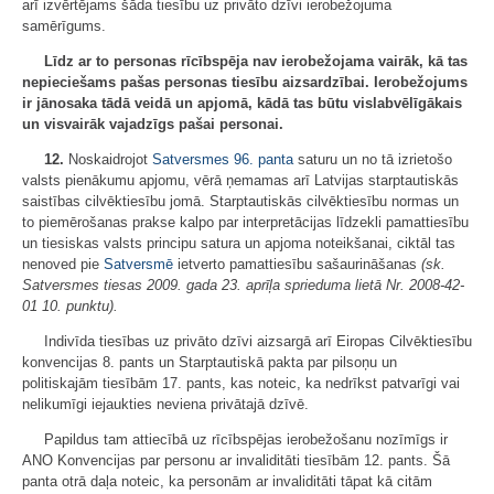
arī izvērtējams šāda tiesību uz privāto dzīvi ierobežojuma
samērīgums.
Līdz ar to personas rīcībspēja nav ierobežojama vairāk, kā tas
nepieciešams pašas personas tiesību aizsardzībai. Ierobežojums
ir jānosaka tādā veidā un apjomā, kādā tas būtu vislabvēlīgākais
un visvairāk vajadzīgs pašai personai.
12.
Noskaidrojot
Satversmes
96. panta
saturu un no tā izrietošo
valsts pienākumu apjomu, vērā ņemamas arī Latvijas starptautiskās
saistības cilvēktiesību jomā. Starptautiskās cilvēktiesību normas un
to piemērošanas prakse kalpo par interpretācijas līdzekli pamattiesību
un tiesiskas valsts principu satura un apjoma noteikšanai, ciktāl tas
nenoved pie
Satversmē
ietverto pamattiesību sašaurināšanas
(sk.
Satversmes tiesas 2009. gada 23. aprīļa sprieduma lietā Nr. 2008-42-
01 10. punktu).
Indivīda tiesības uz privāto dzīvi aizsargā arī Eiropas Cilvēktiesību
konvencijas 8. pants un Starptautiskā pakta par pilsoņu un
politiskajām tiesībām 17. pants, kas noteic, ka nedrīkst patvarīgi vai
nelikumīgi iejaukties neviena privātajā dzīvē.
Papildus tam attiecībā uz rīcībspējas ierobežošanu nozīmīgs ir
ANO Konvencijas par personu ar invaliditāti tiesībām 12. pants. Šā
panta otrā daļa noteic, ka personām ar invaliditāti tāpat kā citām