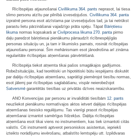
Rīcībspējas atjaunošanai
Civillikuma
364. pants
neprasot, lai tiesa
slimo personu atzītu par pilnībā izveseļojušos.
Civillikuma
364. panta
izpratnē persona esot atzīstama par izveseļojušos tad, ja tai netrūkst
parastu lietu pārzināšanai vajadzīgo prāta spēju. Tāpat
Bāriņtiesu
likuma
normas kopsakarā ar
Civilprocesa likuma
270. panta
pirmo
daļu paredzot bāriņtiesai pienākumu pārraudzīt rīcībnespējīgās
personas situāciju un, ja tam ir likumisks pamats, rosināt rīcībspējas
atjaunošanu personai. Šim mehānismam esot jānodrošina arī zināma
regularitāte rīcībspējas atņemšanas pārvērtēšanā.
Rīcībspēja tiekot atņemta tikai pašos smagākajos gadījumos.
Robežsituācijās, kad teorētiski un hipotētiski būtu iespējams diskutēt
par daļēju rīcībspējas atņemšanu, saprātīgi piemērojot tiesību normas,
esot jālemj par rīcībspējas saglabāšanu, vispār neierobežojot
Satversmē
garantētās tiesības uz privātās dzīves neaizskaramību.
ANO Konvencijas par personu ar invaliditāti tiesībām
12. pants
neuzliekot pienākumu normatīvajos aktos ietvert daļējas rīcībspējas
atņemšanas tiesisko regulējumu. Tas vienīgi prasot rīcībspējas
atņemšanai izmantot samērīgus līdzekļus. Daļēja rīcībspējas
atņemšana esot tikai viens no instrumentiem, kas tiek izmantoti citās
valstīs. Citi instrumenti aptverot personiskos asistentus, iepriekš
izteikto norādījumu ievērošanu, atbalstīto lemtspēju utt. Izpildvaras