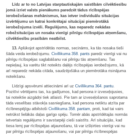
Līdz ar to no Latvijas starptautiskajām saistībām cilvēktiesību
jomā izriet valsts pienākums paredzēt tādus rīcībspējas
ierobežošanas mehānismus, kas ietver individuālu situācijas
izvērtējumu un katrai konkrētajai situācijai piemērotākā
ierobežojuma izvēli. Regulējums, kas neparedz nekādas
robežsituācijas un nosaka vienīgi pilnīgu rīcībspējas atņemšanu,
cilvēktiesību prasībām neatbilst.
13.
Aplūkojot apstrīdētās normas, secināms, ka tās nosaka tieši
šāda veida ierobežojumu.
Civillikuma
358. pants
paredz vienīgi vai nu
pilnīgu rīcībspējas saglabāšanu vai pilnīgu tās atņemšanu. Tas
nepieļauj, ka varētu tikt noteikts daļējs rīcībspējas ierobežojums, kā
arī neparedz nekāda citāda, saudzējošāka un piemērotāka risinājuma
noteikšanu.
Līdzīgi apsvērumi attiecināmi arī uz
Civillikuma
364. pantu
.
Pozitīvi vērtējams tas, ka gadījumos, kad persona ir izveseļojusies,
tai noteiktie aizgādņi tiek atlaisti. Pie tam ar izveseļošanos saprotama
tāda veselības stāvokļa sasniegšana, kad persona netiktu atzīta par
rīcībnespējīgu atbilstoši
Civillikuma
358. pantam
, proti, kad tai vairs
netrūkst lielākās daļas garīgo spēju. Tomēr abās apstrīdētajās normās
ietvertais regulējums ir savstarpēji cieši saistīts. Arī situācijās, kad
tiesa lemj par rīcībspējas atjaunošanu, tā var izšķirties vienīgi vai nu
par pilnīgu rīcībspējas atjaunošanu, vai par pilnīgu rīcībnespējas