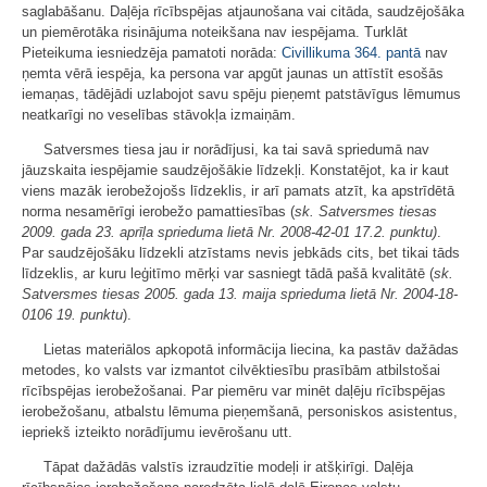
saglabāšanu. Daļēja rīcībspējas atjaunošana vai citāda, saudzējošāka
un piemērotāka risinājuma noteikšana nav iespējama. Turklāt
Pieteikuma iesniedzēja pamatoti norāda:
Civillikuma
364. pantā
nav
ņemta vērā iespēja, ka persona var apgūt jaunas un attīstīt esošās
iemaņas, tādējādi uzlabojot savu spēju pieņemt patstāvīgus lēmumus
neatkarīgi no veselības stāvokļa izmaiņām.
Satversmes tiesa jau ir norādījusi, ka tai savā spriedumā nav
jāuzskaita iespējamie saudzējošākie līdzekļi. Konstatējot, ka ir kaut
viens mazāk ierobežojošs līdzeklis, ir arī pamats atzīt, ka apstrīdētā
norma nesamērīgi ierobežo pamattiesības (
sk. Satversmes tiesas
2009. gada 23. aprīļa sprieduma lietā Nr. 2008-42-01 17.2. punktu
)
.
Par saudzējošāku līdzekli atzīstams nevis jebkāds cits, bet tikai tāds
līdzeklis, ar kuru leģitīmo mērķi var sasniegt tādā pašā kvalitātē (
sk.
Satversmes tiesas 2005. gada 13. maija sprieduma lietā Nr. 2004-18-
0106 19. punktu
).
Lietas materiālos apkopotā informācija liecina, ka pastāv dažādas
metodes, ko valsts var izmantot cilvēktiesību prasībām atbilstošai
rīcībspējas ierobežošanai. Par piemēru var minēt daļēju rīcībspējas
ierobežošanu, atbalstu lēmuma pieņemšanā, personiskos asistentus,
iepriekš izteikto norādījumu ievērošanu utt.
Tāpat dažādās valstīs izraudzītie modeļi ir atšķirīgi. Daļēja