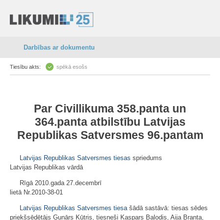
Darbības ar dokumentu
Tiesību akts:
spēkā esošs
Par
Civillikuma
358.panta
un
364.panta
atbilstību
Latvijas
Republikas Satversmes
96.pantam
Latvijas Republikas Satversmes tiesas
spriedums
Latvijas Republikas vārdā
Rīgā 2010.gada 27.decembrī
lietā Nr.2010-38-01
Latvijas Republikas Satversmes tiesa
šādā sastāvā: tiesas sēdes
priekšsēdētājs Gunārs Kūtris, tiesneši Kaspars Balodis, Aija Branta,