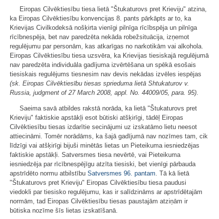
Eiropas Cilvēktiesību tiesa lietā "Štukaturovs pret Krieviju" atzina,
ka Eiropas Cilvēktiesību konvencijas 8. pants pārkāpts ar to, ka
Krievijas Civilkodeksā nošķirta vienīgi pilnīga rīcībspēja un pilnīga
rīcībnespēja, bet nav paredzēta nekāda robežsituācija, izņemot
regulējumu par personām, kas atkarīgas no narkotikām vai alkohola.
Eiropas Cilvēktiesību tiesa uzsvēra, ka Krievijas tiesiskajā regulējumā
nav paredzēta individuāla gadījuma izvērtēšana un spēkā esošais
tiesiskais regulējums tiesnesim nav devis nekādas izvēles iespējas
(sk. Eiropas Cilvēktiesību tiesas sprieduma lietā Shtukaturov v.
Russia, judgment of 27 March 2008, appl. No. 44009/05, para. 95)
.
Saeima savā atbildes rakstā norāda, ka lietā "Štukaturovs pret
Krieviju" faktiskie apstākļi esot būtiski atšķirīgi, tādēļ Eiropas
Cilvēktiesību tiesas izdarītie secinājumi uz izskatāmo lietu neesot
attiecināmi. Tomēr norādāms, ka šajā gadījumā nav nozīmes tam, cik
līdzīgi vai atšķirīgi bijuši minētās lietas un Pieteikuma iesniedzējas
faktiskie apstākļi. Satversmes tiesa nevērtē, vai Pieteikuma
iesniedzēja par rīcībnespējīgu atzīta tiesiski, bet vienīgi pārbauda
apstrīdēto normu atbilstību
Satversmes
96. pantam
. Tā kā lietā
"Štukaturovs pret Krieviju" Eiropas Cilvēktiesību tiesa paudusi
viedokli par tiesisko regulējumu, kas ir salīdzināms ar apstrīdētajām
normām, tad Eiropas Cilvēktiesību tiesas paustajām atziņām ir
būtiska nozīme šīs lietas izskatīšanā.