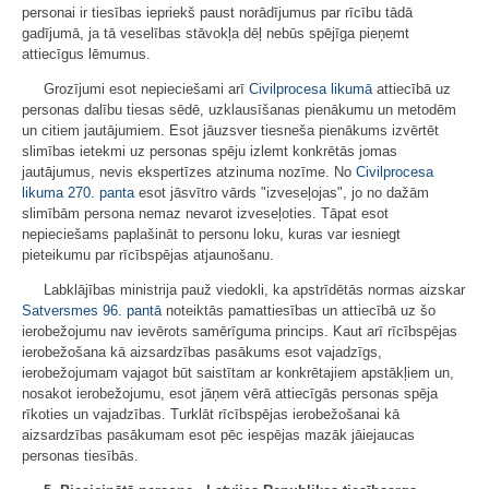
personai ir tiesības iepriekš paust norādījumus par rīcību tādā
gadījumā, ja tā veselības stāvokļa dēļ nebūs spējīga pieņemt
attiecīgus lēmumus.
Grozījumi esot nepieciešami arī
Civilprocesa likumā
attiecībā uz
personas dalību tiesas sēdē, uzklausīšanas pienākumu un metodēm
un citiem jautājumiem. Esot jāuzsver tiesneša pienākums izvērtēt
slimības ietekmi uz personas spēju izlemt konkrētās jomas
jautājumus, nevis ekspertīzes atzinuma nozīme. No
Civilprocesa
likuma
270. panta
esot jāsvītro vārds "izveseļojas", jo no dažām
slimībām persona nemaz nevarot izveseļoties. Tāpat esot
nepieciešams paplašināt to personu loku, kuras var iesniegt
pieteikumu par rīcībspējas atjaunošanu.
Labklājības ministrija pauž viedokli, ka apstrīdētās normas aizskar
Satversmes
96. pantā
noteiktās pamattiesības un attiecībā uz šo
ierobežojumu nav ievērots samērīguma princips. Kaut arī rīcībspējas
ierobežošana kā aizsardzības pasākums esot vajadzīgs,
ierobežojumam vajagot būt saistītam ar konkrētajiem apstākļiem un,
nosakot ierobežojumu, esot jāņem vērā attiecīgās personas spēja
rīkoties un vajadzības. Turklāt rīcībspējas ierobežošanai kā
aizsardzības pasākumam esot pēc iespējas mazāk jāiejaucas
personas tiesībās.