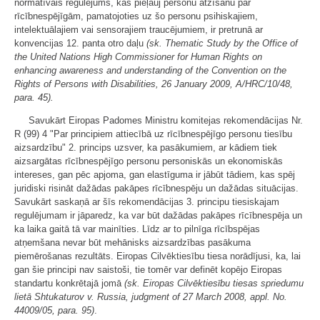
normatīvais regulējums, kas pieļauj personu atzīšanu par
rīcībnespējīgām, pamatojoties uz šo personu psihiskajiem,
intelektuālajiem vai sensorajiem traucējumiem, ir pretrunā ar
konvencijas 12. panta otro daļu
(sk.
Thematic Study by the Office of
the United Nations High Commissioner for Human Rights on
enhancing awareness and understanding of the Convention on the
Rights of Persons with Disabilities, 26 January 2009, A/HRC/10/48,
para. 45).
Savukārt Eiropas Padomes Ministru komitejas rekomendācijas Nr.
R (99) 4 "Par principiem attiecībā uz rīcībnespējīgo personu tiesību
aizsardzību" 2. princips uzsver, ka pasākumiem, ar kādiem tiek
aizsargātas rīcībnespējīgo personu personiskās un ekonomiskās
intereses, gan pēc apjoma, gan elastīguma ir jābūt tādiem, kas spēj
juridiski risināt dažādas pakāpes rīcībnespēju un dažādas situācijas.
Savukārt saskaņā ar šīs rekomendācijas 3. principu tiesiskajam
regulējumam ir jāparedz, ka var būt dažādas pakāpes rīcībnespēja un
ka laika gaitā tā var mainīties. Līdz ar to pilnīga rīcībspējas
atņemšana nevar būt mehānisks aizsardzības pasākuma
piemērošanas rezultāts. Eiropas Cilvēktiesību tiesa norādījusi, ka, lai
gan šie principi nav saistoši, tie tomēr var definēt kopējo Eiropas
standartu konkrētajā jomā
(sk. Eiropas Cilvēktiesību tiesas spriedumu
lietā Shtukaturov v. Russia, judgment of 27 March 2008, appl. No.
44009/05, para. 95)
.