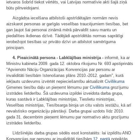
ietvaros šobrīd tiekot vērtēts, vai Latvijas normatīvie akti šajā ziņā
būtu pilnveidojami.
Aizgādņa iecelšana atbilstoši apstrīdētajām normām nevis
aizskarot personas ar garīgās veselības traucējumiem tiesības, bet
gan ļaujot šai personai zināmā mērā pārvaldīt savu mantu un
piedalīties ikdienas dzīvē. Tādējādi apstrīdētās normas saprātīgi
ierobežojot tiesības uz privāto dzīvi un atbilstot samērīguma
principam.
4. Pieaicinātā persona - Labklājības ministrija -
informē, ka ar
Ministru kabineta 2009. gada 12. oktobra rīkojumu Nr. 693 apstiprināts
"Apvienoto Nāciju Organizācijas Konvencijas par personu ar
invaliditāti tiesībām īstenošanas plāns 2010.
-
2012. gadam", kurā
iekļauts uzdevums izvērtēt nepieciešamību aktualizēt
Civillikuma
Ģimenes tiesību daļu un pieņemt lēmumu par
Civillikuma
grozījumu
izstrādes lietderību. Šā uzdevuma izpildei izveidota darba grupa,
kuras sastāvā ir Labklājības ministrijas, Tieslietu ministrijas,
Veselības ministrijas, Tiesībsarga biroja un citu valsts iestāžu, kā arī
nevalstisko organizāciju pārstāvji. Darba grupai uzdots līdz 2010.
gada 31. decembrim pieņemt lēmumu par normatīvo aktu grozījumu
izstrādes lietderību.
Līdzšinējās darba grupas sēdēs esot konstatēts: lai izpildītu ANO
Konvencijas par personu ar invaliditāti tiesībām
12. pantā
noteiktās