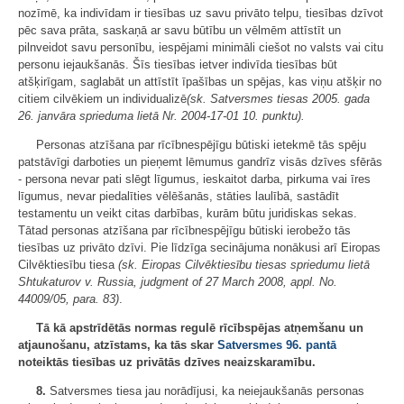
nozīmē, ka indivīdam ir tiesības uz savu privāto telpu, tiesības dzīvot
pēc sava prāta, saskaņā ar savu būtību un vēlmēm attīstīt un
pilnveidot savu personību, iespējami minimāli ciešot no valsts vai citu
personu iejaukšanās. Šīs tiesības ietver indivīda tiesības būt
atšķirīgam, saglabāt un attīstīt īpašības un spējas, kas viņu atšķir no
citiem cilvēkiem un individualizē
(sk. Satversmes tiesas 2005. gada
26. janvāra sprieduma lietā Nr.
2004-17-01 10
. punktu).
Personas atzīšana par rīcībnespējīgu būtiski ietekmē tās spēju
patstāvīgi darboties un pieņemt lēmumus gandrīz visās dzīves sfērās
- persona nevar pati slēgt līgumus, ieskaitot darba, pirkuma vai īres
līgumus, nevar piedalīties vēlēšanās, stāties laulībā, sastādīt
testamentu un veikt citas darbības, kurām būtu juridiskas sekas.
Tātad personas atzīšana par rīcībnespējīgu būtiski ierobežo tās
tiesības uz privāto dzīvi. Pie līdzīga secinājuma nonākusi arī Eiropas
Cilvēktiesību tiesa
(sk. Eiropas Cilvēktiesību tiesas spriedumu lietā
Shtukaturov v. Russia, judgment of 27 March 2008, appl. No.
44009/05, para. 83)
.
Tā kā apstrīdētās normas regulē rīcībspējas atņemšanu un
atjaunošanu, atzīstams, ka tās skar
Satversmes
96. pantā
noteiktās tiesības uz privātās dzīves neaizskaramību.
8.
Satversmes tiesa jau norādījusi, ka neiejaukšanās personas