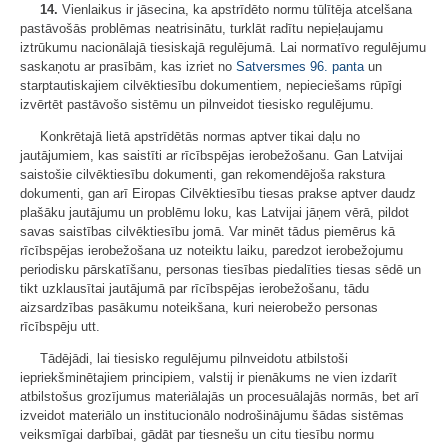
14.
Vienlaikus ir jāsecina, ka apstrīdēto normu tūlītēja atcelšana
pastāvošās problēmas neatrisinātu, turklāt radītu nepieļaujamu
iztrūkumu nacionālajā tiesiskajā regulējumā. Lai normatīvo regulējumu
saskaņotu ar prasībām, kas izriet no
Satversmes
96. panta
un
starptautiskajiem cilvēktiesību dokumentiem, nepieciešams rūpīgi
izvērtēt pastāvošo sistēmu un pilnveidot tiesisko regulējumu.
Konkrētajā lietā apstrīdētās normas aptver tikai daļu no
jautājumiem, kas saistīti ar rīcībspējas ierobežošanu. Gan Latvijai
saistošie cilvēktiesību dokumenti, gan rekomendējoša rakstura
dokumenti, gan arī Eiropas Cilvēktiesību tiesas prakse aptver daudz
plašāku jautājumu un problēmu loku, kas Latvijai jāņem vērā, pildot
savas saistības cilvēktiesību jomā. Var minēt tādus piemērus kā
rīcībspējas ierobežošana uz noteiktu laiku, paredzot ierobežojumu
periodisku pārskatīšanu, personas tiesības piedalīties tiesas sēdē un
tikt uzklausītai jautājumā par rīcībspējas ierobežošanu, tādu
aizsardzības pasākumu noteikšana, kuri neierobežo personas
rīcībspēju utt.
Tādējādi, lai tiesisko regulējumu pilnveidotu atbilstoši
iepriekšminētajiem principiem, valstij ir pienākums ne vien izdarīt
atbilstošus grozījumus materiālajās un procesuālajās normās, bet arī
izveidot materiālo un institucionālo nodrošinājumu šādas sistēmas
veiksmīgai darbībai, gādāt par tiesnešu un citu tiesību normu