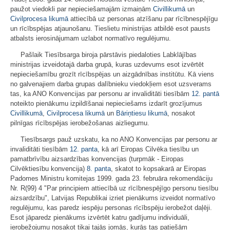
paužot viedokli par nepieciešamajām izmaiņām
Civillikumā
un
Civilprocesa likumā
attiecībā uz personas atzīšanu par rīcībnespējīgu
un rīcībspējas atjaunošanu. Tieslietu ministrijas atbildē esot pausts
atbalsts ierosinājumam uzlabot normatīvo regulējumu.
Pašlaik Tiesībsarga biroja pārstāvis piedaloties Labklājības
ministrijas izveidotajā darba grupā, kuras uzdevums esot izvērtēt
nepieciešamību grozīt rīcībspējas un aizgādnības institūtu. Kā viens
no galvenajiem darba grupas dalībnieku viedokļiem esot uzsverams
tas, ka ANO Konvencijas par personu ar invaliditāti tiesībām
12. pantā
noteikto pienākumu izpildīšanai nepieciešams izdarīt grozījumus
Civillikumā
,
Civilprocesa likumā
un
Bāriņtiesu likumā
, nosakot
pilnīgas rīcībspējas ierobežošanas aizliegumu.
Tiesībsargs pauž uzskatu, ka no ANO Konvencijas par personu ar
invaliditāti tiesībām
12. panta
, kā arī Eiropas Cilvēka tiesību un
pamatbrīvību aizsardzības konvencijas (turpmāk - Eiropas
Cilvēktiesību konvencija)
8. panta
, skatot to kopsakarā ar Eiropas
Padomes Ministru komitejas 1999. gada 23. februāra rekomendāciju
Nr. R(99) 4 "Par principiem attiecībā uz rīcībnespējīgo personu tiesību
aizsardzību", Latvijas Republikai izriet pienākums izveidot normatīvo
regulējumu, kas paredz iespēju personas rīcībspēju ierobežot daļēji.
Esot jāparedz pienākums izvērtēt katru gadījumu individuāli,
ierobežojumu nosakot tikai tajās jomās, kurās tas patiešām