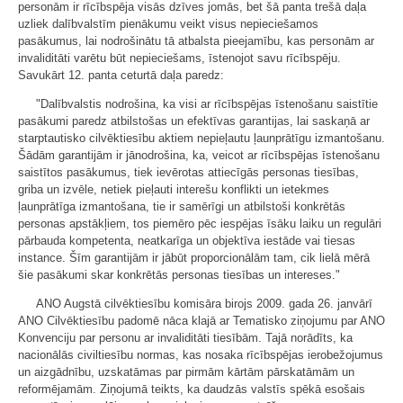
personām ir rīcībspēja visās dzīves jomās, bet šā panta trešā daļa
uzliek dalībvalstīm pienākumu veikt visus nepieciešamos
pasākumus, lai nodrošinātu tā atbalsta pieejamību, kas personām ar
invaliditāti varētu būt nepieciešams, īstenojot savu rīcībspēju.
Savukārt 12. panta ceturtā daļa paredz:
"Dalībvalstis nodrošina, ka visi ar rīcībspējas īstenošanu saistītie
pasākumi paredz atbilstošas un efektīvas garantijas, lai saskaņā ar
starptautisko cilvēktiesību aktiem nepieļautu ļaunprātīgu izmantošanu.
Šādām garantijām ir jānodrošina, ka, veicot ar rīcībspējas īstenošanu
saistītos pasākumus, tiek ievērotas attiecīgās personas tiesības,
griba un izvēle, netiek pieļauti interešu konflikti un ietekmes
ļaunprātīga izmantošana, tie ir samērīgi un atbilstoši konkrētās
personas apstākļiem, tos piemēro pēc iespējas īsāku laiku un regulāri
pārbauda kompetenta, neatkarīga un objektīva iestāde vai tiesas
instance. Šīm garantijām ir jābūt proporcionālām tam, cik lielā mērā
šie pasākumi skar konkrētās personas tiesības un intereses."
ANO Augstā cilvēktiesību komisāra birojs 2009. gada 26. janvārī
ANO Cilvēktiesību padomē nāca klajā ar Tematisko ziņojumu par ANO
Konvenciju par personu ar invaliditāti tiesībām. Tajā norādīts, ka
nacionālās civiltiesību normas, kas nosaka rīcībspējas ierobežojumus
un aizgādnību, uzskatāmas par pirmām kārtām pārskatāmām un
reformējamām. Ziņojumā teikts, ka daudzās valstīs spēkā esošais