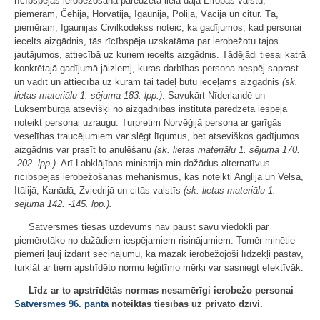
rīcībspējas ierobežošana paredzēta lielā daļā Eiropas valstu,
piemēram, Čehijā, Horvātijā, Igaunijā, Polijā, Vācijā un citur. Tā,
piemēram, Igaunijas Civilkodekss noteic, ka gadījumos, kad personai
iecelts aizgādnis, tās rīcībspēja uzskatāma par ierobežotu tajos
jautājumos, attiecībā uz kuriem iecelts aizgādnis. Tādējādi tiesai katrā
konkrētajā gadījumā jāizlemj, kuras darbības persona nespēj saprast
un vadīt un attiecībā uz kurām tai tādēļ būtu ieceļams aizgādnis
(sk.
lietas materiālu 1. sējuma 183. lpp.)
. Savukārt Nīderlandē un
Luksemburgā atsevišķi no aizgādnības institūta paredzēta iespēja
noteikt personai uzraugu. Turpretim Norvēģijā persona ar garīgās
veselības traucējumiem var slēgt līgumus, bet atsevišķos gadījumos
aizgādnis var prasīt to anulēšanu
(sk. lietas materiālu 1. sējuma 170.
-
202. lpp.)
. Arī Labklājības ministrija min dažādus alternatīvus
rīcībspējas ierobežošanas mehānismus, kas noteikti Anglijā un Velsā,
Itālijā, Kanādā, Zviedrijā un citās valstīs
(sk. lietas materiālu 1.
sējuma 142. -145. lpp.).
Satversmes tiesas uzdevums nav paust savu viedokli par
piemērotāko no dažādiem iespējamiem risinājumiem. Tomēr minētie
piemēri ļauj izdarīt secinājumu, ka mazāk ierobežojoši līdzekļi pastāv,
turklāt ar tiem apstrīdēto normu leģitīmo mērķi var sasniegt efektīvāk.
Līdz ar to apstrīdētās normas nesamērīgi ierobežo personai
Satversmes
96. pantā
noteiktās tiesības uz privāto dzīvi.