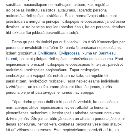
saistības, nacionālajiem normatīvajiem aktiem, kas regulē ar
rīcībspējas institūtu saistītos jautājumus, jāparedz personai
maksimāla rīcībspējas atstāšana. Šajos normatīvajos aktos esot
jāiestrādā samērīguma princips rīcībspējas ierobežošanā, jānodrošina
tiesības uz rīcībspējas regulāru pārskatīšanu, kā arī personai tiesības
tikt uzklausītai jebkurā tiesvedības stadijā.
Darba grupas dalībnieki pauduši viedokli, ka ANO Konvencijas par
personu ar invaliditāti tiesībām 12. panta īstenošanai nepieciešams
izdarīt grozījumus
Civillikumā
,
Civilprocesa likumā
un
Bāriņtiesu
likumā
, nosakot pilnīgas rīcībspējas ierobežošanas aizliegumu. Esot
nepieciešams precizēt rīcībspējas ierobežošanas kritērijus, paredzot
maksimālu rīcībspējas saglabāšanu. Tāpat rīcībspējas
ierobežojumam vajagot būt noteiktam uz laiku un regulāri tikt
pārskatītam. Ierobežojot rīcībspēju, esot nepieciešams individuāls
izvērtējums, un ierobežojumam jāskarot tikai tās jomas, kurās
persona pieņemt patstāvīgus lēmumus nav spējīga.
Tāpat darba grupas dalībnieki pauduši viedokli, ka nacionālajos
normatīvajos aktos nepieciešams ieviest atbalstītā lēmuma
pieņemšanas mehānismu, ieceļot īpašu atbalsta personu noteiktās
dzīves jomās. Šīs jomas būtu jānosaka un atbalsta persona jāieceļ ar
tiesas spriedumu, ņemot vērā konkrētās personas veselības stāvokli,
kā arī vēlmes un intereses. Esot nepieciešams paredzēt arī to, ka