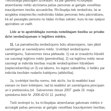
Tiesībsarga paustajam uzskatam, ka par galveno rīcībspējas
atņemšanas mērķi atzīstama pašas personas ar garīgās veselības
traucējumiem tiesību aizsardzība. Rīcībspēja tiek ierobežota, lai ar
aizgādņa starpniecību nodrošinātu šādas personas lietu pārzināšanu,
kā arī pasargātu personu no tādas rīcības sekām, kuru tā nav spējusi
apzināties un vadīt.
Līdz ar to apstrīdētajās normās noteiktajam tiesību uz privāto
dzīvi ierobežojumam ir leģitīms mērķis.
11.
Lai pamattiesību ierobežojums būtu attaisnojams, tam jābūt
samērīgam ar sasniedzamo mērķi. Izvērtējot ierobežojuma
samērīgumu, Satversmes tiesa pārbauda: 1) vai ar izraudzīto līdzekli
var sasniegt leģitīmo mērķi (piemērotība); 2) vai leģitīmo mērķi nevar
sasniegt ar indivīda tiesības mazāk ierobežojošiem līdzekļiem
(nepieciešamība) un 3) vai labums, ko iegūst sabiedrība, ir lielāks par
indivīda tiesībām nodarīto kaitējumu (atbilstība).
Ja, izvērtējot tiesību normu, tiek atzīts, ka tā neatbilst kaut
vienam no šiem kritērijiem, tad tā neatbilst arī samērīguma principam
un ir prettiesiska
(sk. Satversmes tiesas 200
7
.gada 1
6
.
maij
a
sprieduma lietā Nr.
200
6
-
4
2-01
11
. punktu)
.
Tieši ievērojot to, ka rīcībspējas atņemšanas galvenais mērķis ir
aizsargāt pašas personas ar garīgās veselības traucējumiem tiesības,