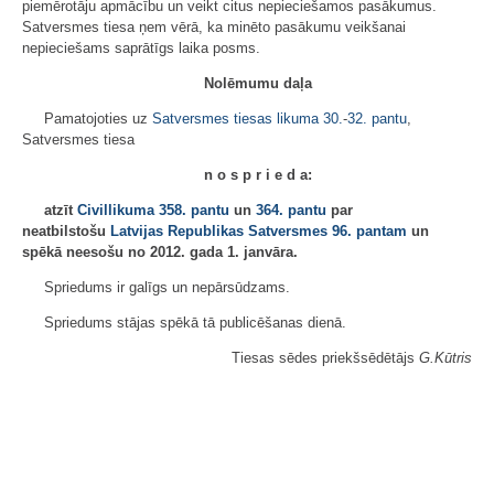
piemērotāju apmācību un veikt citus nepieciešamos pasākumus.
Satversmes tiesa ņem vērā, ka minēto pasākumu veikšanai
nepieciešams saprātīgs laika posms.
Nolēmumu daļa
Pamatojoties uz
Satversmes tiesas likuma
30.
-
32. pantu
,
Satversmes tiesa
n o s p r i e d a:
atzīt
Civillikuma
358. pantu
un
364. pantu
par
neatbilstošu
Latvijas Republikas Satversmes
96. pantam
un
spēkā neesošu no 2012. gada 1. janvāra.
Spriedums ir galīgs un nepārsūdzams.
Spriedums stājas spēkā tā publicēšanas dienā.
Tiesas sēdes priekšsēdētājs
G.Kūtris