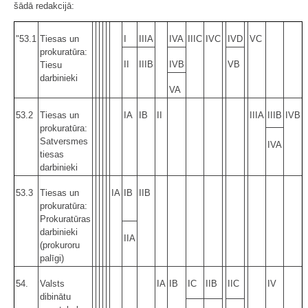
šādā redakcijā:
"53.1
Tiesas un
I
IIIA
IVA
IIIC
IVC
IVD
VC
prokuratūra:
II
IIIB
IVB
VB
Tiesu
darbinieki
VA
53.2
Tiesas un
IA
IB
II
IIIA
IIIB
IVB
prokuratūra:
Satversmes
IVA
tiesas
darbinieki
53.3
Tiesas un
IA
IB
IIB
prokuratūra:
Prokuratūras
darbinieki
IIA
(prokuroru
palīgi)
54.
Valsts
IA
IB
IC
IIB
IIC
IV
dibinātu