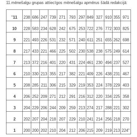
11.mēnešalgu grupas attiecīgos mēnešalgu apmērus šādā redakcijā:
11
"
238
686
247
739
271
793
297
849
327
910
355
971
10
228
583
234
628
242
675
253
722
276
772
303
825
9
221
493
226
531
232
571
240
611
251
655
262
698
8
217
433
221
466
225
502
230
538
238
575
249
614
7
213
372
216
401
220
431
224
461
230
494
237
527
6
210
330
213
355
217
382
221
409
226
438
231
467
5
208
285
211
306
215
329
219
353
224
378
229
403
4
206
252
209
271
212
291
216
312
220
334
225
358
3
204
229
206
244
209
259
213
274
217
288
221
302
2
202
207
204
218
207
229
210
241
214
256
218
270
1
200
200
202
210
204
212
206
215
209
219
213
224"