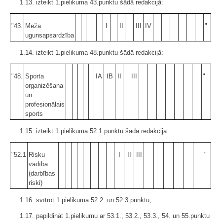
1.13. izteikt 1.pielikuma 43.punktu šādā redakcijā:
"43.
Meža
I
II
III
IV
"
ugunsapsardzība
1.14. izteikt 1.pielikuma 48.punktu šādā redakcijā:
"48.
Sporta
IA
IB
II
III
"
organizēšana
un
profesionālais
sports
1.15. izteikt 1.pielikuma 52.1.punktu šādā redakcijā:
"52.1
Risku
I
II
III
"
vadība
(darbības
riski)
1.16. svītrot 1.pielikuma 52.2. un 52.3.punktu;
1.17. papildināt 1.pielikumu ar 53.1., 53.2., 53.3., 54. un 55.punktu