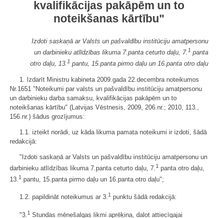
kvalifikācijas pakāpēm un to
noteikšanas kārtību"
Izdoti saskaņā ar Valsts un pašvaldību institūciju amatpersonu
1
un darbinieku atlīdzības likuma 7.panta ceturto daļu, 7.
panta
1
otro daļu, 13.
pantu, 15.panta pirmo daļu un 16.panta otro daļu
1. Izdarīt Ministru kabineta 2009.gada 22.decembra noteikumos
Nr.1651 "Noteikumi par valsts un pašvaldību institūciju amatpersonu
un darbinieku darba samaksu, kvalifikācijas pakāpēm un to
noteikšanas kārtību" (Latvijas Vēstnesis, 2009, 206.nr.; 2010, 113.,
156.nr.) šādus grozījumus:
1.1. izteikt norādi, uz kāda likuma pamata noteikumi ir izdoti, šādā
redakcijā:
"Izdoti saskaņā ar Valsts un pašvaldību institūciju amatpersonu un
1
darbinieku atlīdzības likuma 7.panta ceturto daļu, 7.
panta otro daļu,
1
13.
pantu, 15.panta pirmo daļu un 16.panta otro daļu";
1
1.2. papildināt noteikumus ar 3.
punktu šādā redakcijā:
1
"3.
Stundas mēnešalgas likmi aprēķina, dalot attiecīgajai