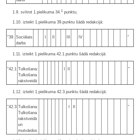
1
1.9. svītrot 1.pielikuma 34.
punktu;
1.10. izteikt 1.pielikuma 39.punktu šādā redakcijā:
"39.
Sociālais
I
II
III
IV
"
darbs
1.11. izteikt 1.pielikuma 42.1.punktu šādā redakcijā:
"42.1
Tulkošana:
I
II
"
Tulkošana
rakstveidā
1.12. izteikt 1.pielikuma 42.3.punktu šādā redakcijā:
"42.3
Tulkošana:
I
II
"
Tulkošana
rakstveidā
un
mutvārdos