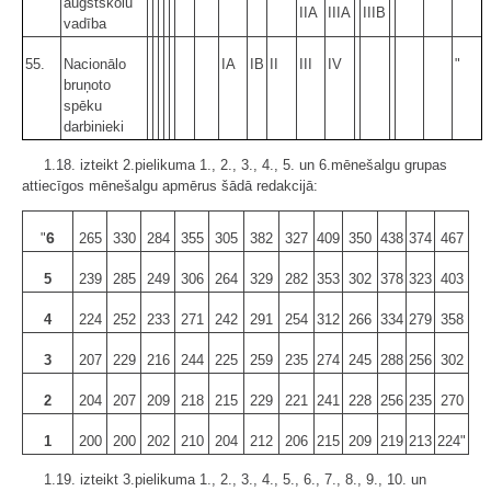
augstskolu
IIA
IIIA
IIIB
vadība
55.
Nacionālo
IA
IB
II
III
IV
"
bruņoto
spēku
darbinieki
1.18. izteikt 2.pielikuma 1., 2., 3., 4., 5. un 6.mēnešalgu grupas
attiecīgos mēnešalgu apmērus šādā redakcijā:
6
"
265
330
284
355
305
382
327
409
350
438
374
467
5
239
285
249
306
264
329
282
353
302
378
323
403
4
224
252
233
271
242
291
254
312
266
334
279
358
3
207
229
216
244
225
259
235
274
245
288
256
302
2
204
207
209
218
215
229
221
241
228
256
235
270
1
200
200
202
210
204
212
206
215
209
219
213
224"
1.19. izteikt 3.pielikuma 1., 2., 3., 4., 5., 6., 7., 8., 9., 10. un