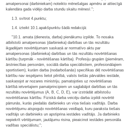
amatpersonai (darbiniekam) noteikto mēnešalgas apmēru ar attiecīgā
kalendāra gada vidējo darba stundu skaitu mēnesī.";
1.3. svītrot 4.punktu;
1.4. izteikt 10.1.apakšpunktu šādā redakcijā:
"10.1. amata (dienesta, darba) pienākumu izpilde. To nosaka
atbilstoši amatpersonas (darbinieka) darbības un tās rezultātu
ikgadējam novērtējumam saskaņā ar normatīvo aktu par
amatpersonas (darbinieka) darbības un tās rezultātu novērtēšanas
kārtību (turpmāk - novērtēšanas kārtība). Profesiju grupām (piemēram,
ārstniecības personām, sociālā darba speciālistiem, profesionālajiem
sportistiem), kurām darba (nodarbošanās) specifikas dēļ novērtēšanas
kārtību nav iespējams lietot pilnībā, valsts tiešās pārvaldes iestāde,
saskaņojot ar nozares ministriju, pamatojoties uz novērtēšanas
kārtībā ietvertajiem pamatprincipiem un saglabājot darbības un tās
rezultātu novērtējumus (A, B, C, D, E), var izstrādāt atbilstošu
novērtēšanas kārtību. Fiziskā darba veicēju darba izpildi novērtē
pārrunās, kurās piedalās darbinieks un viņa tiešais vadītājs. Darba
novērtējumu atspoguļo novērtēšanas veidlapā, kuru paraksta tiešais
vadītājs un darbinieks un apstiprina iestādes vadītājs. Ja darbinieks
nepiekrīt vērtējumam, jautājumu risina, pieaicinot iestādes personāla
vadības speciālistu;";