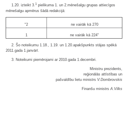
1
1.20. izteikt 3.
pielikuma 1. un 2.mēnešalgu grupas attiecīgos
mēnešalgu apmērus šādā redakcijā:
"2
ne vairāk kā 270
1
ne vairāk kā 224"
2. Šo noteikumu 1.18., 1.19. un 1.20.apakšpunkts stājas spēkā
2011.gada 1.janvārī.
3. Noteikumi piemērojami ar 2010.gada 1.decembri.
Ministru prezidents,
reģionālās attīstības un
pašvaldību lietu ministrs
V.Dombrovskis
Finanšu ministrs
A.Vilks