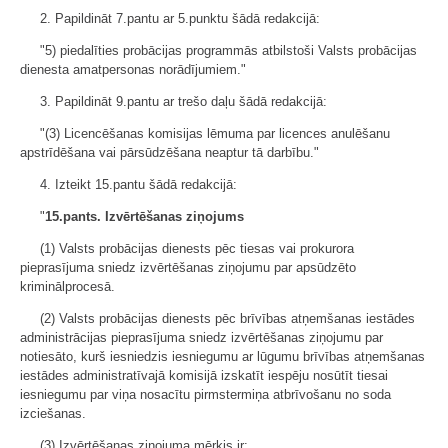
2. Papildināt 7.pantu ar 5.punktu šādā redakcijā:
"5) piedalīties probācijas programmās atbilstoši Valsts probācijas
dienesta amatpersonas norādījumiem."
3. Papildināt 9.pantu ar trešo daļu šādā redakcijā:
"(3) Licencēšanas komisijas lēmuma par licences anulēšanu
apstrīdēšana vai pārsūdzēšana neaptur tā darbību."
4. Izteikt 15.pantu šādā redakcijā:
"
15.pants. Izvērtēšanas ziņojums
(1) Valsts probācijas dienests pēc tiesas vai prokurora
pieprasījuma sniedz izvērtēšanas ziņojumu par apsūdzēto
kriminālprocesā.
(2) Valsts probācijas dienests pēc brīvības atņemšanas iestādes
administrācijas pieprasījuma sniedz izvērtēšanas ziņojumu par
notiesāto, kurš iesniedzis iesniegumu ar lūgumu brīvības atņemšanas
iestādes administratīvajā komisijā izskatīt iespēju nosūtīt tiesai
iesniegumu par viņa nosacītu pirmstermiņa atbrīvošanu no soda
izciešanas.
(3) Izvērtēšanas ziņojuma mērķis ir: