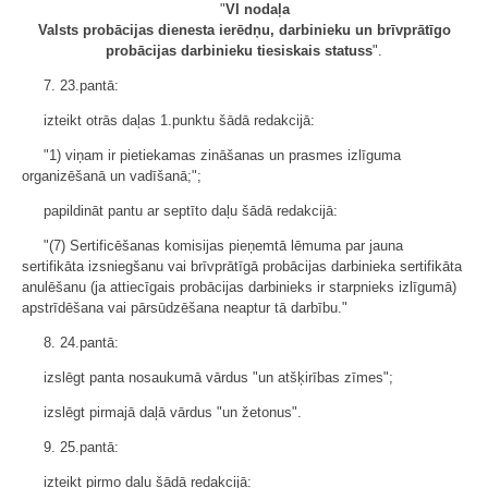
"
VI nodaļa
Valsts probācijas dienesta ierēdņu, darbinieku un brīvprātīgo
probācijas darbinieku tiesiskais statuss
".
7. 23.pantā:
izteikt otrās daļas 1.punktu šādā redakcijā:
"1) viņam ir pietiekamas zināšanas un prasmes izlīguma
organizēšanā un vadīšanā;";
papildināt pantu ar septīto daļu šādā redakcijā:
"(7) Sertificēšanas komisijas pieņemtā lēmuma par jauna
sertifikāta izsniegšanu vai brīvprātīgā probācijas darbinieka sertifikāta
anulēšanu (ja attiecīgais probācijas darbinieks ir starpnieks izlīgumā)
apstrīdēšana vai pārsūdzēšana neaptur tā darbību."
8. 24.pantā:
izslēgt panta nosaukumā vārdus "un atšķirības zīmes";
izslēgt pirmajā daļā vārdus "un žetonus".
9. 25.pantā:
izteikt pirmo daļu šādā redakcijā: