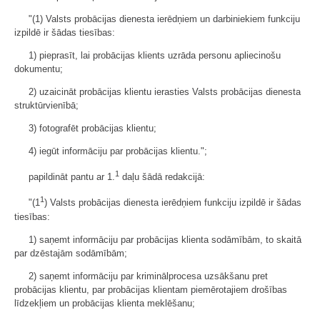
"(1) Valsts probācijas dienesta ierēdņiem un darbiniekiem funkciju
izpildē ir šādas tiesības:
1) pieprasīt, lai probācijas klients uzrāda personu apliecinošu
dokumentu;
2) uzaicināt probācijas klientu ierasties Valsts probācijas dienesta
struktūrvienībā;
3) fotografēt probācijas klientu;
4) iegūt informāciju par probācijas klientu.";
1
papildināt pantu ar 1.
daļu šādā redakcijā:
1
"(1
) Valsts probācijas dienesta ierēdņiem funkciju izpildē ir šādas
tiesības:
1) saņemt informāciju par probācijas klienta sodāmībām, to skaitā
par dzēstajām sodāmībām;
2) saņemt informāciju par kriminālprocesa uzsākšanu pret
probācijas klientu, par probācijas klientam piemērotajiem drošības
līdzekļiem un probācijas klienta meklēšanu;