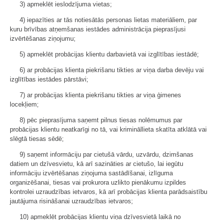
3) apmeklēt ieslodzījuma vietas;
4) iepazīties ar tās notiesātās personas lietas materiāliem, par
kuru brīvības atņemšanas iestādes administrācija pieprasījusi
izvērtēšanas ziņojumu;
5) apmeklēt probācijas klientu darbavietā vai izglītības iestādē;
6) ar probācijas klienta piekrišanu tikties ar viņa darba devēju vai
izglītības iestādes pārstāvi;
7) ar probācijas klienta piekrišanu tikties ar viņa ģimenes
locekļiem;
8) pēc pieprasījuma saņemt pilnus tiesas nolēmumus par
probācijas klientu neatkarīgi no tā, vai krimināllieta skatīta atklātā vai
slēgtā tiesas sēdē;
9) saņemt informāciju par cietušā vārdu, uzvārdu, dzimšanas
datiem un dzīvesvietu, kā arī sazināties ar cietušo, lai iegūtu
informāciju izvērtēšanas ziņojuma sastādīšanai, izlīguma
organizēšanai, tiesas vai prokurora uzlikto pienākumu izpildes
kontrolei uzraudzības ietvaros, kā arī probācijas klienta parādsaistību
jautājuma risināšanai uzraudzības ietvaros;
10) apmeklēt probācijas klientu viņa dzīvesvietā laikā no