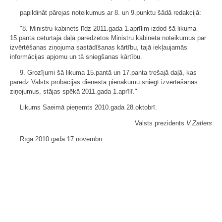
papildināt pārejas noteikumus ar 8. un 9.punktu šādā redakcijā:
"8. Ministru kabinets līdz 2011.gada 1.aprīlim izdod šā likuma
15.panta ceturtajā daļā paredzētos Ministru kabineta noteikumus par
izvērtēšanas ziņojuma sastādīšanas kārtību, tajā iekļaujamās
informācijas apjomu un tā sniegšanas kārtību.
9. Grozījumi šā likuma 15.pantā un 17.panta trešajā daļā, kas
paredz Valsts probācijas dienesta pienākumu sniegt izvērtēšanas
ziņojumus, stājas spēkā 2011.gada 1.aprīlī."
Likums Saeimā pieņemts 2010.gada 28.oktobrī.
Valsts prezidents
V.Zatlers
Rīgā 2010.gada 17.novembrī