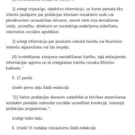
1) sniegt vispusīgu, objektīvu informāciju, uz kuras pamata tiks
izlemts jautājums par probācijas klientam nosakāmo sodu vai
pienākumiem uzraudzības ietvaros, ņemot vērā viņa domāšanas
veidu, uzvedību, attieksmi un noziedzīga nodarījuma izdarīšanu
veicinošos sociālos apstākļus;
2) sniegt informāciju par aizskarto cietušā tiesību vai likumisko
interešu atjaunošanu vai tās iespēju.
(4) Izvērtēšanas ziņojuma sastādīšanas kārtību, tajā iekļaujamās
informācijas apjomu un tā sniegšanas kārtību nosaka Ministru
kabinets."
5. 17.pantā:
izteikt pirmo daļu šādā redakcijā:
"(1) Valsts probācijas dienests sadarbībā ar brīvības atņemšanas
iestādēm piedalās notiesāto sociālās uzvedības korekcijā, īstenojot
probācijas programmas.";
izslēgt trešo daļu.
6. Izteikt VI nodaļas nosaukumu šādā redakcijā: