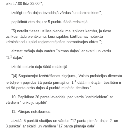
plkst.7.00 līdz 23.00.";
izslēgt otrās daļas ievaddaļā vārdus "un darbiniekiem";
papildināt otro daļu ar 5.punktu šādā redakcijā:
"5) noteikt tiesas uzliktā pienākuma izpildes kārtību, ja tiesa
uzlikusi tādu pienākumu, kura izpildes kārtība nav noteikta
kriminālsodu izpildi reglamentējošos normatīvajos aktos.";
aizstāt trešajā daļā vārdus "pirmās daļas" ar skaitli un vārdu
1
"1.
daļas";
izteikt ceturto daļu šādā redakcijā:
"(4) Sagatavojot izvērtēšanas ziņojumu, Valsts probācijas dienesta
1
ierēdņiem papildus šā panta pirmajā un 1.
daļā minētajām tiesībām ir
arī šā panta otrās daļas 4.punktā minētās tiesības."
10. Papildināt 26.panta ievaddaļu pēc vārda "darbiniekiem" ar
vārdiem "funkciju izpildē".
11. Pārejas noteikumos:
aizstāt 5.punktā skaitļus un vārdus "17.panta pirmās daļas 2. un
3.punktā" ar skaitli un vārdiem "17.panta pirmajā daļā";