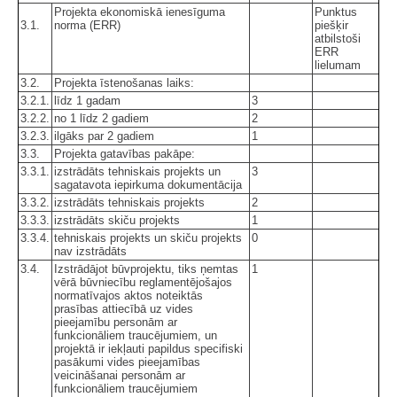
Projekta ekonomiskā ienesīguma
Punktus
3.1.
norma (ERR)
piešķir
atbilstoši
ERR
lielumam
3.2.
Projekta īstenošanas laiks:
3.2.1.
līdz 1 gadam
3
3.2.2.
no 1 līdz 2 gadiem
2
3.2.3.
ilgāks par 2 gadiem
1
3.3.
Projekta gatavības pakāpe:
3.3.1.
izstrādāts tehniskais projekts un
3
sagatavota iepirkuma dokumentācija
3.3.2.
izstrādāts tehniskais projekts
2
3.3.3.
izstrādāts skiču projekts
1
3.3.4.
tehniskais projekts un skiču projekts
0
nav izstrādāts
3.4.
Izstrādājot būvprojektu, tiks ņemtas
1
vērā būvniecību reglamentējošajos
normatīvajos aktos noteiktās
prasības attiecībā uz vides
pieejamību personām ar
funkcionāliem traucējumiem, un
projektā ir iekļauti papildus specifiski
pasākumi vides pieejamības
veicināšanai personām ar
funkcionāliem traucējumiem