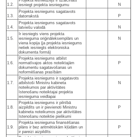
Projekta iesniedzējs ir uzaicināts
1.2.
N
iesniegt projekta iesniegumu
Projekta iesniegums sagatavots
1.3.
P
datorrakstā
Projekta iesniegums sagatavots
1.4.
N
latviešu valodā
Ir iesniegts viens projekta
1.5.
iesnieguma oriģināleksemplārs un
N
viena kopija (ja projekta iesniegums
netiek iesniegts elektroniska
dokumenta formā)
Projekta iesniegums atbilst
1.6.
normatīvajos aktos noteiktajām
P
dokumentu sagatavošanas un
noformēšanas prasībām
Projekta iesniegums ir sagatavots
1.7.
atbilstoši Ministru kabineta
N
noteikumos par aktivitātes
īstenošanu noteiktajai projekta
iesnieguma veidlapai
Projekta iesniegums ir pilnībā
1.8.
aizpildīts un ir pievienoti Ministru
P
kabineta noteikumos par aktivitātes
īstenošanu noteiktie pielikumi
Projekta iesnieguma finansēšanas
1.9.
plāns ir bez aritmētiskām kļūdām un
P
ir pareizi aizpildīts