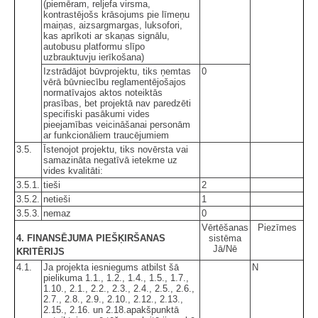
(piemēram, reljefa virsma,
kontrastējošs krāsojums pie līmeņu
maiņas, aizsargmargas, luksofori,
kas aprīkoti ar skaņas signālu,
autobusu platformu slīpo
uzbrauktuvju ierīkošana)
Izstrādājot būvprojektu, tiks ņemtas
0
vērā būvniecību reglamentējošajos
normatīvajos aktos noteiktās
prasības, bet projektā nav paredzēti
specifiski pasākumi vides
pieejamības veicināšanai personām
ar funkcionāliem traucējumiem
3.5.
Īstenojot projektu, tiks novērsta vai
samazināta negatīvā ietekme uz
vides kvalitāti:
3.5.1.
tieši
2
3.5.2.
netieši
1
3.5.3.
nemaz
0
Vērtēšanas
Piezīmes
4. FINANSĒJUMA PIEŠĶIRŠANAS
sistēma
Jā/Nē
KRITĒRIJS
4.1.
Ja projekta iesniegums atbilst šā
N
pielikuma 1.1., 1.2., 1.4., 1.5., 1.7.,
1.10., 2.1., 2.2., 2.3., 2.4., 2.5., 2.6.,
2.7., 2.8., 2.9., 2.10., 2.12., 2.13.,
2.15., 2.16. un 2.18.apakšpunktā