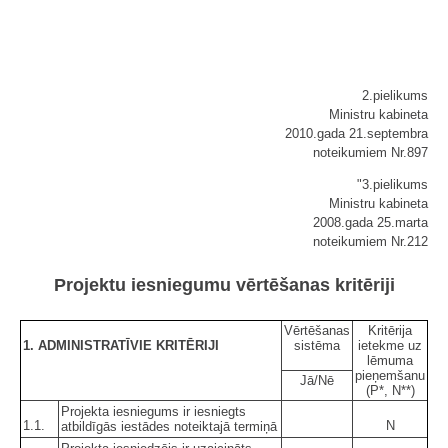
2.pielikums
Ministru kabineta
2010.gada 21.septembra
noteikumiem Nr.897
"3.pielikums
Ministru kabineta
2008.gada 25.marta
noteikumiem Nr.212
Projektu iesniegumu vērtēšanas kritēriji
Vērtēšanas
Kritērija
1. ADMINISTRATĪVIE KRITĒRIJI
sistēma
ietekme uz
lēmuma
pieņemšanu
Jā/Nē
(P*, N**)
Projekta iesniegums ir iesniegts
1.1.
N
atbildīgās iestādes noteiktajā termiņā