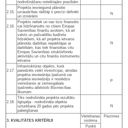
nodrošināšanu noteiktajām prasībām
Projekta iesniegumā plānotie
2.15.
uzraudzības rādītāji ir precīzi definēti
N
un izmērāmi
Projekts netiek un nav ticis finansēts
2.16.
vai līdzfinansēts no citiem Eiropas
Savienības finanšu avotiem, kā arī
valsts un pašvaldību budžeta
līdzekļiem, kā arī projekta ietvaros
N
plānotās darbības nepārklājas ar
darbībām, kas tiek finansētas citu
Eiropas Savienības struktūrfondu
aktivitāšu un citu finanšu instrumentu
ietvaros
Infrastruktūras objekts, kurā
2.17.
paredzēts veikt investīcijas, atrodas
projekta iesniedzēja īpašumā vai
projekta iesniedzējs ir noslēdzis
P
vienošanos ar zemesgabala
īpašnieku atbilstoši Būvniecības
likumam
Tiks nodrošināta projekta rezultātu
2.18.
ilgtspēja - nodrošināta objekta
N
uzturēšana 20 gadus pēc projekta
pabeigšanas
Vērtēšanas
Piezīmes
3. KVALITĀTES KRITĒRIJI
sistēma
Punkti