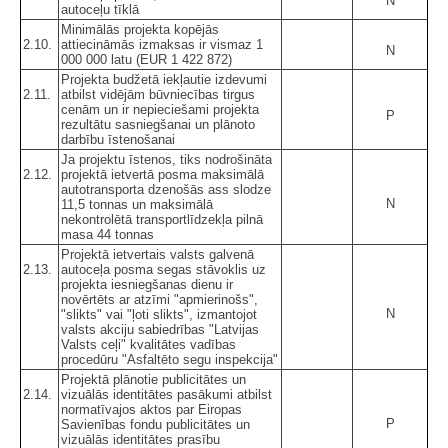
N
autoceļu tīklā
Minimālās projekta kopējās
2.10.
attiecināmās izmaksas ir vismaz 1
N
000 000 latu (EUR 1 422 872)
Projekta budžetā iekļautie izdevumi
2.11.
atbilst vidējām būvniecības tirgus
cenām un ir nepieciešami projekta
P
rezultātu sasniegšanai un plānoto
darbību īstenošanai
Ja projektu īstenos, tiks nodrošināta
2.12.
projektā ietvertā posma maksimālā
autotransporta dzenošās ass slodze
N
11,5 tonnas un maksimālā
nekontrolētā transportlīdzekļa pilnā
masa 44 tonnas
Projektā ietvertais valsts galvenā
2.13.
autoceļa posma segas stāvoklis uz
projekta iesniegšanas dienu ir
novērtēts ar atzīmi "apmierinošs",
N
"slikts" vai "ļoti slikts", izmantojot
valsts akciju sabiedrības "Latvijas
Valsts ceļi" kvalitātes vadības
procedūru "Asfaltēto segu inspekcija"
Projektā plānotie publicitātes un
2.14.
vizuālās identitātes pasākumi atbilst
normatīvajos aktos par Eiropas
P
Savienības fondu publicitātes un
vizuālās identitātes prasību