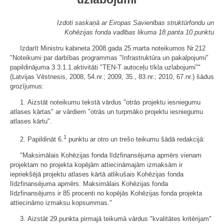
Izdoti saskaņā ar Eiropas Savienības struktūrfondu un
Kohēzijas fonda vadības likuma 18.panta 10.punktu
Izdarīt Ministru kabineta 2008.gada 25.marta noteikumos Nr.212
"Noteikumi par darbības programmas "Infrastruktūra un pakalpojumi"
papildinājuma 3.3.1.1.aktivitāti "TEN-T autoceļu tīkla uzlabojumi""
(Latvijas Vēstnesis, 2008, 54.nr.; 2009, 35., 83.nr.; 2010, 67.nr.) šādus
grozījumus:
1. Aizstāt noteikumu tekstā vārdus "otrās projektu iesniegumu
atlases kārtas" ar vārdiem "otrās un turpmāko projektu iesniegumu
atlases kārtu".
1
2. Papildināt 6.
punktu ar otro un trešo teikumu šādā redakcijā:
"Maksimālais Kohēzijas fonda līdzfinansējuma apmērs vienam
projektam no projekta kopējām attiecināmajām izmaksām ir
iepriekšējā projektu atlases kārtā atlikušais Kohēzijas fonda
līdzfinansējuma apmērs. Maksimālais Kohēzijas fonda
līdzfinansējums ir 85 procenti no kopējās Kohēzijas fonda projekta
attiecināmo izmaksu kopsummas."
3. Aizstāt 29.punkta pirmajā teikumā vārdus "kvalitātes kritērijam"