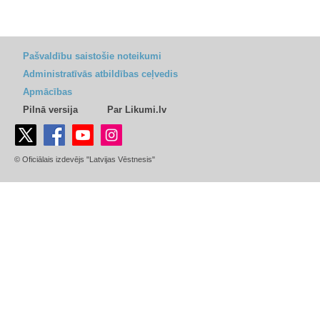
Pašvaldību saistošie noteikumi
Administratīvās atbildības ceļvedis
Apmācības
Pilnā versija
Par Likumi.lv
© Oficiālais izdevējs "Latvijas Vēstnesis"