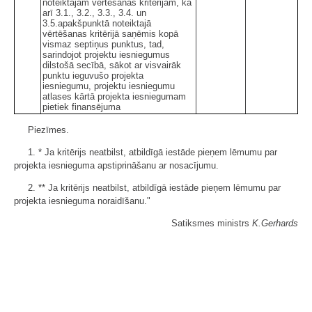
noteiktajam vērtēšanas kritērijam, kā
arī 3.1., 3.2., 3.3., 3.4. un
3.5.apakšpunktā noteiktajā
vērtēšanas kritērijā saņēmis kopā
vismaz septiņus punktus, tad,
sarindojot projektu iesniegumus
dilstošā secībā, sākot ar visvairāk
punktu ieguvušo projekta
iesniegumu, projektu iesniegumu
atlases kārtā projekta iesniegumam
pietiek finansējuma
Piezīmes.
1. * Ja kritērijs neatbilst, atbildīgā iestāde pieņem lēmumu par
projekta iesnieguma apstiprināšanu ar nosacījumu.
2. ** Ja kritērijs neatbilst, atbildīgā iestāde pieņem lēmumu par
projekta iesnieguma noraidīšanu."
Satiksmes ministrs
K.Gerhards