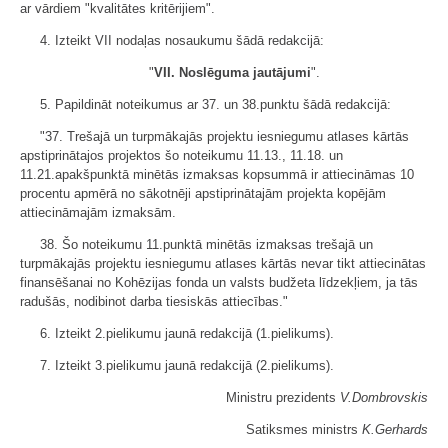
ar vārdiem "kvalitātes kritērijiem".
4. Izteikt VII nodaļas nosaukumu šādā redakcijā:
"
VII. Noslēguma jautājumi
".
5. Papildināt noteikumus ar 37. un 38.punktu šādā redakcijā:
"37. Trešajā un turpmākajās projektu iesniegumu atlases kārtās
apstiprinātajos projektos šo noteikumu 11.13., 11.18. un
11.21.apakšpunktā minētās izmaksas kopsummā ir attiecināmas 10
procentu apmērā no sākotnēji apstiprinātajām projekta kopējām
attiecināmajām izmaksām.
38. Šo noteikumu 11.punktā minētās izmaksas trešajā un
turpmākajās projektu iesniegumu atlases kārtās nevar tikt attiecinātas
finansēšanai no Kohēzijas fonda un valsts budžeta līdzekļiem, ja tās
radušās, nodibinot darba tiesiskās attiecības."
6. Izteikt 2.pielikumu jaunā redakcijā (1.pielikums).
7. Izteikt 3.pielikumu jaunā redakcijā (2.pielikums).
Ministru prezidents
V.Dombrovskis
Satiksmes ministrs
K.Gerhards