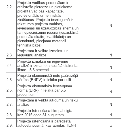
Projekta vadības personālam ir
2.2.
atbilstoša pieredze un pietiekama
projekta vadības kapacitāte,
profesionālās un tehniskās
zināšanas. Projekta iesniegumā ir
raksturota projekta vadības,
N
ieviešanas un uzraudzības shēma un
tai nepieciešamie resursi (iesaistāmā
personāla skaits, kvalifikācija un
pienākumi, pieejamā materiāli
tehniskā bāze)
Projektam ir veikta izmaksu un
2.3.
ieguvumu analīze
N
Projekta izmaksu un ieguvumu
2.4.
analīzē ir izmantota sociālā diskonta
N
likme - 5,5 procenti
Projekta ekonomiskā neto pašreizējā
2.5.
vērtība (ENPV) ir lielāka par nulli
N
Projekta ekonomiskā ienesīguma
2.6.
norma (ERR) ir lielāka par 5,5
N
procentiem
Projektam ir veikta jutīguma un risku
2.7.
analīze
N
Projekta īstenošana tiks pabeigta
2.8.
līdz 2015.gada 31.augustam
N
Projekta īstenošana ir paredzēta
2.9.
autoceļa posmā, kas atrodas TEN-T