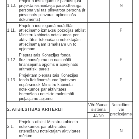
Projekta iesniegumu ir parakstījusi
1.10.
projekta iesniedzēja paraksttiesīgā
N
persona vai tās pilnvarota persona (ir
pievienots pilnvaras apliecinošs
dokuments)
Projekta iesniegumā norādītās
1.11.
attiecināmo izmaksu pozīcijas atbilst
P
Ministru kabineta noteikumos par
aktivitātes īstenošanu noteiktajām
attiecināmajām izmaksām un to
apjomam
Pieprasītais Kohēzijas fonda
1.12.
līdzfinansējuma un nacionālā
P
finansējuma apjoms ir aprēķināts
aritmētiski pareizi
Projektam pieprasītais Kohēzijas
1.13.
fonda līdzfinansējuma īpatsvars
P
nepārsniedz Ministru kabineta
noteikumos par aktivitātes
īstenošanu noteikto maksimāli
pieļaujamo apjomu
Vērtēšanas
Noraidāms
2. ATBILSTĪBAS KRITĒRIJI
sistēma
vai
precizējams
Jā/Nē
Projekts atbilst Ministru kabineta
2.1.
noteikumos par aktivitātes
N
īstenošanu noteiktajam aktivitātes
mērķim