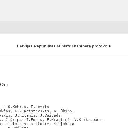
Latvijas Republikas Ministru kabineta protokols
Gailis
 - O.Kehris, E.Levits

kēns, Ģ.V.Kristovskis, Ģ.Lūkins,

skis, J.Ritenis, J.Vaivads

s, J.Dripe, I.Emsis, E.Krastiņš, V.Krištopāns,

, J.Platais, D.Skulte, K.Šļakota
