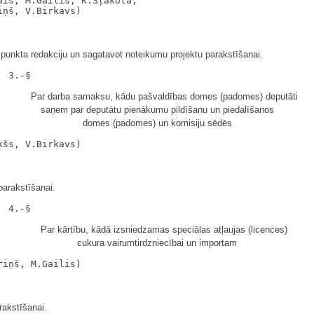
is, M.Gailis, K.Šļakota,

punkta redakciju un sagatavot noteikumu projektu parakstīšanai.
Par darba samaksu, kādu pašvaldības domes (padomes) deputāti
saņem par deputātu pienākumu pildīšanu un piedalīšanos
domes (padomes) un komisiju sēdēs
arakstīšanai.
Par kārtību, kādā izsniedzamas speciālas atļaujas (licences)
cukura vairumtirdzniecībai un importam
akstīšanai.