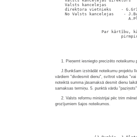
    Valsts kancelejas direktors   
    Valsts kancelejas

    direktora vietnieks    - G.Grī
    No Valsts kancelejas    - J.B
                                  
                   Par kārtību, kā
1. Pieņemt iesniegto precizēto noteikumu p
J.Bunkšam izstrādāt noteikumu projektu lī
vārdiem "divdesmit dienu", svītrot vārdus "vai
noteiktā summa jāsamaksā desmit dienu laikā 
samaksas termiņu. 5. punktā vārdu "paziņots" a
2. Valsts reformu ministrijai pēc trim mēn
grozījumiem šajos noteikumos.