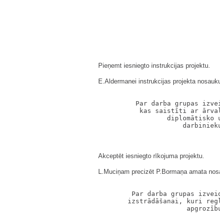
Pieņemt iesniegto instrukcijas projektu.
E.Aldermanei instrukcijas projekta nosauku
                                  
            Par darba grupas izvei
             kas saistīti ar ārval
                    diplomātisko u
Akceptēt iesniegto rīkojuma projektu.
L.Muciņam precizēt P.Bormaņa amata nosa
                                  
           Par darba grupas izveid
          izstrādāšanai, kuri regl