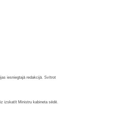
as iesniegtajā redakcijā. Svītrot
iz izskatīt Ministru kabineta sēdē.