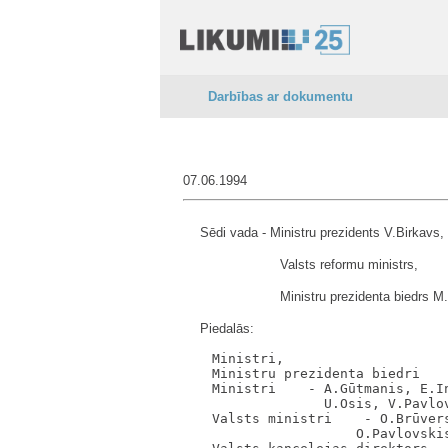
Darbības ar dokumentu
07.06.1994
Sēdi vada - Ministru prezidents V.Birkavs,
Valsts reformu ministrs,
Ministru prezidenta biedrs M.
Piedalās:
    Ministri,

    Ministru prezidenta biedri    
    Ministri    - A.Gūtmanis, E.In
                  U.Osis, V.Pavlov
    Valsts ministri    - O.Brūver
                      O.Pavlovskis