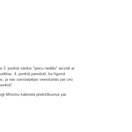
 3. punktā vārdus "piecu nedēļu" aizstāt ar
zaudētas. 4. punktā paredzēt, ka līgumā
, ja nav savstarpējas vienošanās par citu
punktā".
egt Ministru kabinetā priekšlikumus par