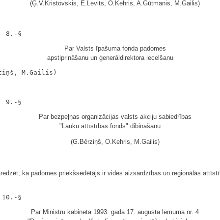
(Ģ.V.Kristovskis, E.Levits, O.Kehris, A.Gūtmanis, M.Gailis)
Par Valsts īpašuma fonda padomes
apstiprināšanu un ģenerāldirektora iecelšanu
Par bezpeļņas organizācijas valsts akciju sabiedrības
"Lauku attīstības fonds" dibināšanu
(G.Bērziņš, O.Kehris, M.Gailis)
redzēt, ka padomes priekšsēdētājs ir vides aizsardzības un reģionālās attīst
Par Ministru kabineta 1993. gada 17. augusta lēmuma nr. 4