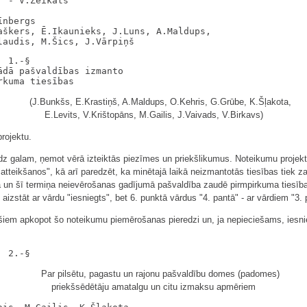
 - V.Zeikats

nbergs

aškers, Ē.Ikaunieks, J.Luns, A.Maldups,

 1.-§

dā pašvaldības izmanto

(J.Bunkšs, E.Krastiņš, A.Maldups, O.Kehris, G.Grūbe, K.Šļakota,
E.Levits, V.Krištopāns, M.Gailis, J.Vaivads, V.Birkavs)
rojektu.
dz galam, ņemot vērā izteiktās piezīmes un priekšlikumus. Noteikumu projekta
 atteikšanos", kā arī paredzēt, ka minētajā laikā neizmantotās tiesības tiek 
un šī termiņa neievērošanas gadījumā pašvaldība zaudē pirmpirkuma tiesības
izstāt ar vārdu "iesniegts", bet 6. punktā vārdus "4. pantā" - ar vārdiem "3. 
ešiem apkopot šo noteikumu piemērošanas pieredzi un, ja nepieciešams, iesni
Par pilsētu, pagastu un rajonu pašvaldību domes (padomes)
priekšsēdētāju amatalgu un citu izmaksu apmēriem