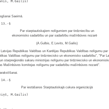
iegšanai Saeimā.
Par starptautiskajiem nolīgumiem par tirdzniecību un
ekonomisko sadarbību un par sadarbību mašīnbūves nozarē
(A.Gulbis, E.Levits, M.Gailis)
Latvijas Republikas Valdības un Karēlijas Republikas Valdības nolīgumu par 
blikas Valdības nolīgumu par tirdzniecisko un ekonomisko sadarbību", "Par L
n starpreģionālo sakaru ministrijas nolīgumu par tirdzniecisko un ekonomisk
ijas Mašīnbūves komitejas nolīgumu par sadarbību mašīnbūves nozarē".
arakstīšanai.
Par iestāšanos Starptautiskajā cukura organizācijā