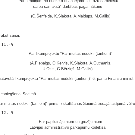
"Par izmaiņām no budžeta finansējamo iestāžu darbinieku
darba samaksā" darbības pagarināšanu
(G.Šēnfelde, K.Šļakota, A.Maldups, M.Gailis)
akstīšanai.
Par likumprojektu "Par muitas nodokli (tarifiem)"
(A.Piebalgs, O.Kehris, K.Šļakota, A.Gūtmanis,
U.Osis, G.Bērziņš, M.Gailis)
avotā likumprojekta "Par muitas nodokli (tarifiem)" 6. pantu Finansu ministrij
 iesniegšanai Saeimā.
r muitas nodokli (tarifiem)" pirms izskatīšanas Saeimā trešajā lasījumā vēlre
Par papildinājumiem un grozījumiem
Latvijas administratīvo pārkāpumu kodeksā