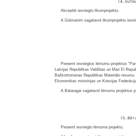
Akceptēt iesniegto likumprojektu.
A.Gūtmanim sagatavot likumprojektu iesn
Pieņemt iesniegtos lēmumu projektus "Par 
Latvijas Republikas Valdības un Mari El Repu
Baškortostanas Republikas Materiālo resursu u
Ekonomikas ministrijas un Krievijas Federāc
A.Bataragai sagatavot lēmumu projektus p
Pieņemt iesniegto lēmuma projektu.