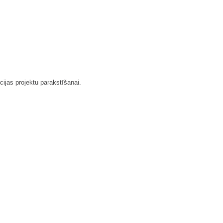
ijas projektu parakstīšanai.