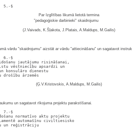
Par Izglītības likumā lietotā termina
"pedagoģiskie darbinieki" skaidrojumu
(J.Vaivads, K.Šļakota, J.Platais, A.Maldups, M.Gailis)
mā vārdu "skaidrojumu" aizstāt ar vārdu "attiecināšanu" un sagatavot instrukc
 6.-§

došanu jautājumu risināšanai,

stu vēstniecību apsardzi un

n konsulāro dienestu

(Ģ.V.Kristovskis, A.Maldups, M.Gailis)
ukumu un sagatavot rīkojuma projektu parakstīšanai.
 7.-§

ošanu normatīvo aktu projektu

amentē automašīnu civiltiesisko
