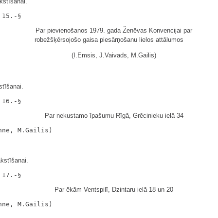
kstīšanai.
Par pievienošanos 1979. gada Ženēvas Konvencijai par
robežšķērsojošo gaisa piesārņošanu lielos attālumos
(I.Emsis, J.Vaivads, M.Gailis)
tīšanai.
Par nekustamo īpašumu Rīgā, Grēcinieku ielā 34
kstīšanai.
Par ēkām Ventspilī, Dzintaru ielā 18 un 20