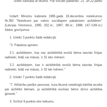
Izdoti saskaņā ar likuma "Par sociālo palīdzību" 21. un 22.pantu
Izdarīt Ministru kabineta 1995.gada 19.decembra noteikumos
Nr.382 "Noteikumi par valsts sociālajiem pabalstiem aizbildnim"
(Latvijas Vēstnesis, 1995, 202.nr.; 1997, 88.nr.; 1998, 147./149.nr.)
šādus grozījumus:
1. Izteikt 3.punktu šādā redakcijā:
"3. Pabalsta apmērs:
3.1. aizbildņiem, kas nav aizbildnībā esošā bērna taisnās līnijas
radinieki, brāļi vai māsas, ir 31 lats mēnesī;
3.2. aizbildņiem, kas ir aizbildnībā esošā bērna taisnās līnijas
radinieki, brāļi vai māsas, ir 32 lati mēnesī."
2. Izteikt 7.punktu šādā redakcijā:
"7. Atlīdzību piešķir personai, kura likumā noteiktajā kārtībā iecelta
par aizbildni bērnam, ja aizbildnībā esošais bērns dzīvo aizbildņa
ģimenē."
3. Svītrot 9.punkta otro teikumu.