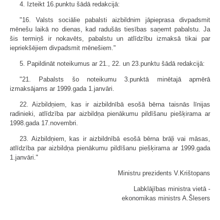
4. Izteikt 16.punktu šādā redakcijā:
"16. Valsts sociālie pabalsti aizbildnim jāpieprasa divpadsmit
mēnešu laikā no dienas, kad radušās tiesības saņemt pabalstu. Ja
šis termiņš ir nokavēts, pabalstu un atlīdzību izmaksā tikai par
iepriekšējiem divpadsmit mēnešiem."
5. Papildināt noteikumus ar 21., 22. un 23.punktu šādā redakcijā:
"21. Pabalsts šo noteikumu 3.punktā minētajā apmērā
izmaksājams ar 1999.gada 1.janvāri.
22. Aizbildņiem, kas ir aizbildnībā esošā bērna taisnās līnijas
radinieki, atlīdzība par aizbildņa pienākumu pildīšanu piešķirama ar
1998.gada 17.novembri.
23. Aizbildņiem, kas ir aizbildnībā esošā bērna brāļi vai māsas,
atlīdzība par aizbildņa pienākumu pildīšanu piešķirama ar 1999.gada
1.janvāri."
Ministru prezidents V.Krištopans
Labklājības ministra vietā -
ekonomikas ministrs A.Šlesers