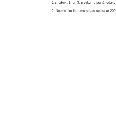
1.2. izteikt 1. un 3. pielikumu jaunā redakci
2. Noteikt, ka lēmums stājas spēkā ar 2001