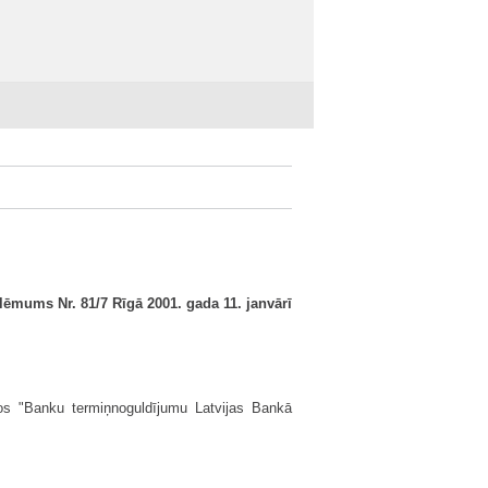
ēmums Nr. 81/7 Rīgā 2001. gada 11. janvārī
os "Banku termiņnoguldījumu Latvijas Bankā