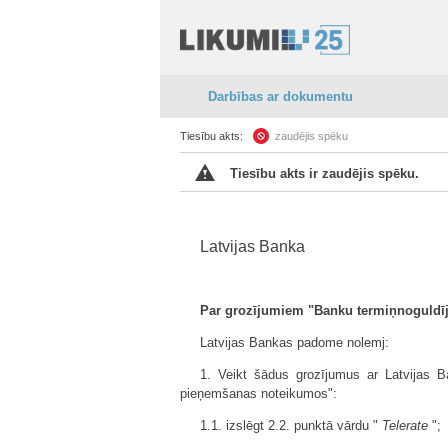
Darbības ar dokumentu
Tiesību akts:
zaudējis spēku
Tiesību akts ir zaudējis spēku.
Latvijas Banka
Par grozījumiem "Banku termiņnoguldī
Latvijas Bankas padome nolemj:
1. Veikt šādus grozījumus ar Latvijas 
pieņemšanas noteikumos":
1.1. izslēgt 2.2. punktā vārdu "
Telerate
";