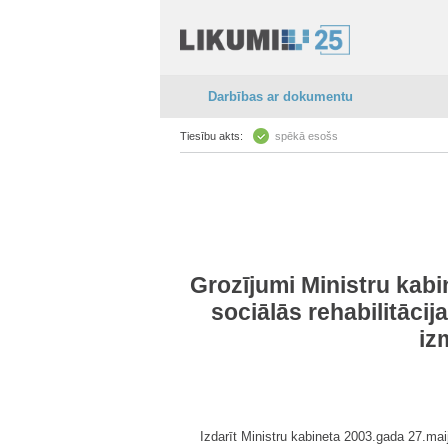
Darbības ar dokumentu
Tiesību akts:
spēkā esošs
Grozījumi Ministru kab
sociālās rehabilitāci
iz
Izdarīt Ministru kabineta 2003.gada 27.ma