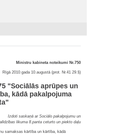
Ministru kabineta noteikumi Nr.750
Rīgā 2010.gada 10.augustā (prot. Nr.41 29.§)
75 "Sociālās aprūpes un
tība, kādā pakalpojuma
ta"
Izdoti saskaņā ar Sociālo pakalpojumu un
alīdzības likuma 8.panta ceturto un piekto daļu
umu samaksas kārtība un kārtība, kādā