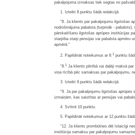
pakalpojuma izmaksas tiek segtas no pašvaldīb
1. Izteikt 8.punktu šādā redakcijā:
"8. Ja klients par pakalpojumu ilgstošas ap
nodrošinājuma pabalsta (turpmāk - pabalsts), 
pārskaitīšanu ilgstošas aprūpes institūcijas 
starpība starp pensijas vai pabalsta apmēru 
apmērā."
1
2. Papildināt noteikumus ar 8.
punktu šādā
1
"8.
Ja klients pilnībā vai daļēji maksā pa
viņa rīcībā pēc samaksas par pakalpojumu, ne
3. Izteikt 9.punktu šādā redakcijā:
"9. Ja par pakalpojumu ilgstošas aprūpes i
izmaiņām, kas saistītas ar pensijas vai pabal
4. Svītrot 10.punktu.
5. Papildināt noteikumus ar 12.punktu šādā
"12. Ja klients prombūtnes dēļ īslaicīgi n
institūcija samaksu par pakalpojumu samazin