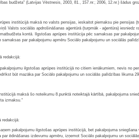
as budžeta" (Latvijas Vēstnesis, 2003, 81., 157.nr.; 2006, 12.nr.) šādus gro
rūpes institūcijā maksā no valsts pensijas, ieskaitot piemaksu pie pensijas (t
viņš Valsts sociālās apdrošināšanas aģentūrā (turpmāk - aģentūra) iesniedz r
pamatbudžeta kontā. Ilgstošas aprūpes institūcija pēc samaksas par pakalpoju
un samaksas par pakalpojumu apmēru Sociālo pakalpojumu un sociālās palīdzīb
 redakcijā:
r pakalpojumu ilgstošas aprūpes institūcijā no citiem ienākumiem, nevis no p
drīkst būt mazāka par Sociālo pakalpojumu un sociālās palīdzības likuma 29.
nstitūcijā maksā šo noteikumu 8.punktā noteiktajā kārtībā, pakalpojuma snied
sta izmaksu."
 redakcijā:
esaņem pakalpojumu ilgstošas aprūpes institūcijā, bet pakalpojuma sniegšana 
a par ēdināšanas izdevumu apmēru, izņemot Sociālo pakalpojumu un sociālās 