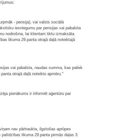
zījumus:
urpmāk - pensija), vai valsts sociālā
akstisku iesniegumu par pensijas vai pabalsta
mu nodrošina, lai klientam tiktu izmaksāta
as likuma 29.panta otrajā daļā noteiktajā
ensijas vai pabalsta, naudas summa, kas paliek
panta otrajā daļā noteikto apmēru."
zēja pienākums ir informēt aģentūru par
viņam nav pārtraukta, ilgstošas aprūpes
palīdzības likuma 29.panta pirmās daļas 3.