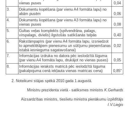
vienas puses
0,04
3.
Dokumentu kopēšana (par vienu A4 formāta lapu) no
abām pusēm
0,06
4.
Dokumentu kopēšana (par vienu A3 formāta lapu) no
vienas puses
0,08
5.
Gultas veļas komplekts (spilvendrāna, palags,
virspalags, dvielis) ilgstošās satikšanās telpās
0,40
6.
Rakstāmpapīrs (par vienu A4 formāta lapu, izsniedzot
to apmeklētājiem pienesumu un sūtījumu pieņemšanas
0,02
istabā iesnieguma sagatavošanai)
7.
Informācijas izdruka no datora pēc ieslodzītā lūguma
(par vienu A4 formāta lapu, drukājot no vienas puses)
0,05
8.
Informācijas ieraksts matricā pēc ieslodzītā lūguma
(pakalpojuma cenā iekļauta vienas matricas cena)
0,85"
2. Noteikumi stājas spēkā 2010.gada 1.augustā.
Ministru prezidenta vietā - satiksmes ministrs
K.Gerhards
Aizsardzības ministrs, tieslietu ministra pienākumu izpildītājs
I.V.Lieģis