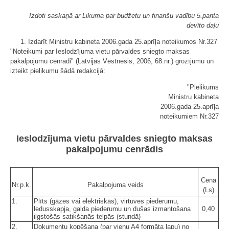
Izdoti saskaņā ar Likuma par budžetu un finanšu vadību 5.panta
devīto daļu
1. Izdarīt Ministru kabineta 2006.gada 25.aprīļa noteikumos Nr.327
"Noteikumi par Ieslodzījuma vietu pārvaldes sniegto maksas
pakalpojumu cenrādi" (Latvijas Vēstnesis, 2006, 68.nr.) grozījumu un
izteikt pielikumu šādā redakcijā:
"Pielikums
Ministru kabineta
2006.gada 25.aprīļa
noteikumiem Nr.327
Ieslodzījuma vietu pārvaldes sniegto maksas
pakalpojumu cenrādis
Cena
Nr.p.k.
Pakalpojuma veids
(Ls)
1.
Plīts (gāzes vai elektriskās), virtuves piederumu,
ledusskapja, galda piederumu un dušas izmantošana
0,40
ilgstošās satikšanās telpās (stundā)
2.
Dokumentu kopēšana (par vienu A4 formāta lapu) no