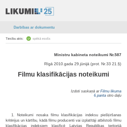
Darbības ar dokumentu
Tiesību akts:
spēkā esošs
Ministru kabineta noteikumi Nr.587
Rīgā 2010.gada 29.jūnijā (prot. Nr.33 21.§)
Filmu klasifikācijas noteikumi
Izdoti saskaņā ar
Filmu likuma
6.panta
otro daļu
1. Noteikumi nosaka filmu klasifikācijas indeksu piešķiršanas
kritērijus un kārtību, kādā filmu producenti vai izplatītāji atbilstoši filmu
klasifikācijas indeksiem klasificē Latvijas Republikas teritorijā