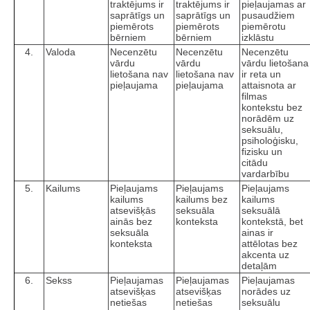
traktējums ir
traktējums ir
pieļaujamas ar
saprātīgs un
saprātīgs un
pusaudžiem
piemērots
piemērots
piemērotu
bērniem
bērniem
izklāstu
4.
Valoda
Necenzētu
Necenzētu
Necenzētu
vārdu
vārdu
vārdu lietošana
lietošana nav
lietošana nav
ir reta un
pieļaujama
pieļaujama
attaisnota ar
filmas
kontekstu bez
norādēm uz
seksuālu,
psiholoģisku,
fizisku un
citādu
vardarbību
5.
Kailums
Pieļaujams
Pieļaujams
Pieļaujams
kailums
kailums bez
kailums
atsevišķās
seksuāla
seksuālā
ainās bez
konteksta
kontekstā, bet
seksuāla
ainas ir
konteksta
attēlotas bez
akcenta uz
detaļām
6.
Sekss
Pieļaujamas
Pieļaujamas
Pieļaujamas
atsevišķas
atsevišķas
norādes uz
netiešas
netiešas
seksuālu