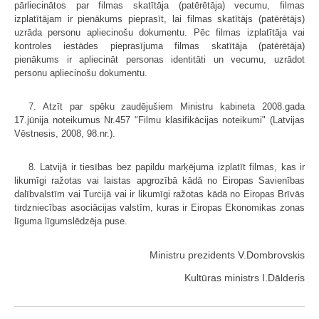
pārliecinātos par filmas skatītāja (patērētāja) vecumu, filmas
izplatītājam ir pienākums pieprasīt, lai filmas skatītājs (patērētājs)
uzrāda personu apliecinošu dokumentu. Pēc filmas izplatītāja vai
kontroles iestādes pieprasījuma filmas skatītāja (patērētāja)
pienākums ir apliecināt personas identitāti un vecumu, uzrādot
personu apliecinošu dokumentu.
7. Atzīt par spēku zaudējušiem Ministru kabineta 2008.gada
17.jūnija noteikumus Nr.457 "Filmu klasifikācijas noteikumi" (Latvijas
Vēstnesis, 2008, 98.nr.).
8. Latvijā ir tiesības bez papildu marķējuma izplatīt filmas, kas ir
likumīgi ražotas vai laistas apgrozībā kādā no Eiropas Savienības
dalībvalstīm vai Turcijā vai ir likumīgi ražotas kādā no Eiropas Brīvās
tirdzniecības asociācijas valstīm, kuras ir Eiropas Ekonomikas zonas
līguma līgumslēdzēja puse.
Ministru prezidents V.Dombrovskis
Kultūras ministrs I.Dālderis