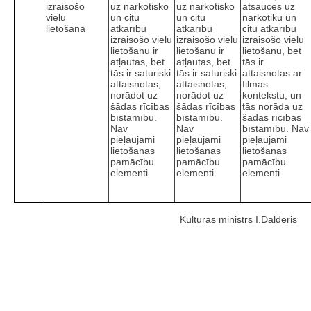
izraisošo
uz narkotisko
uz narkotisko
atsauces uz
vielu
un citu
un citu
narkotiku un
lietošana
atkarību
atkarību
citu atkarību
izraisošo vielu
izraisošo vielu
izraisošo vielu
lietošanu ir
lietošanu ir
lietošanu, bet
atļautas, bet
atļautas, bet
tās ir
tās ir saturiski
tās ir saturiski
attaisnotas ar
attaisnotas,
attaisnotas,
filmas
norādot uz
norādot uz
kontekstu, un
šādas rīcības
šādas rīcības
tās norāda uz
bīstamību.
bīstamību.
šādas rīcības
Nav
Nav
bīstamību. Nav
pieļaujami
pieļaujami
pieļaujami
lietošanas
lietošanas
lietošanas
pamācību
pamācību
pamācību
elementi
elementi
elementi
Kultūras ministrs I.Dālderis