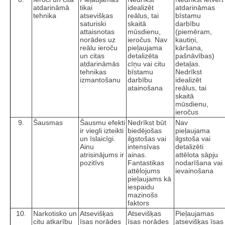
atdarināmā
tikai
idealizēt
atdarināmas
tehnika
atsevišķas
reālus, tai
bīstamu
saturiski
skaitā
darbību
attaisnotas
mūsdienu,
(piemēram,
norādes uz
ieročus. Nav
kautiņi,
reālu ieroču
pieļaujama
kāršana,
un citas
detalizēta
pašnāvības)
atdarināmās
cīņu vai citu
detaļas.
tehnikas
bīstamu
Nedrīkst
izmantošanu
darbību
idealizēt
atainošana
reālus, tai
skaitā
mūsdienu,
ieročus
9.
Šausmas
Šausmu efekti
Nedrīkst būt
Nav
ir viegli izteikti
biedējošas
pieļaujama
un īslaicīgi.
ilgstošas vai
ilgstoša vai
Ainu
intensīvas
detalizēti
atrisinājums ir
ainas.
attēlota sāpju
pozitīvs
Fantastikas
nodarīšana vai
attēlojums
ievainošana
pieļaujams kā
iespaidu
mazinošs
faktors
10.
Narkotisko un
Atsevišķas
Atsevišķas
Pieļaujamas
citu atkarību
īsas norādes
īsas norādes
atsevišķas īsas