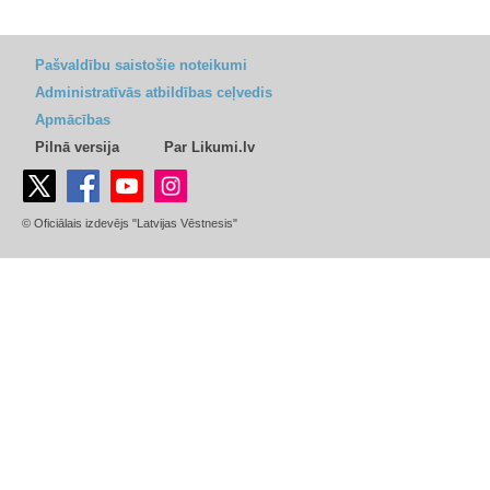
Pašvaldību saistošie noteikumi
Administratīvās atbildības ceļvedis
Apmācības
Pilnā versija
Par Likumi.lv
© Oficiālais izdevējs "Latvijas Vēstnesis"