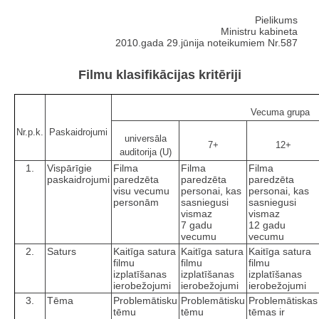
Pielikums
Ministru kabineta
2010.gada 29.jūnija noteikumiem Nr.587
Filmu klasifikācijas kritēriji
Vecuma grupa
Nr.p.k.
Paskaidrojumi
universāla
7+
12+
auditorija (U)
1.
Vispārīgie
Filma
Filma
Filma
paskaidrojumi
paredzēta
paredzēta
paredzēta
visu vecumu
personai, kas
personai, kas
personām
sasniegusi
sasniegusi
vismaz
vismaz
7 gadu
12 gadu
vecumu
vecumu
2.
Saturs
Kaitīga satura
Kaitīga satura
Kaitīga satura
filmu
filmu
filmu
izplatīšanas
izplatīšanas
izplatīšanas
ierobežojumi
ierobežojumi
ierobežojumi
3.
Tēma
Problemātisku
Problemātisku
Problemātiskas
tēmu
tēmu
tēmas ir