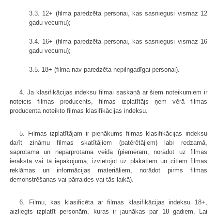
3.3. 12+ (filma paredzēta personai, kas sasniegusi vismaz 12
gadu vecumu);
3.4. 16+ (filma paredzēta personai, kas sasniegusi vismaz 16
gadu vecumu);
3.5. 18+ (filma nav paredzēta nepilngadīgai personai).
4. Ja klasifikācijas indeksu filmai saskaņā ar šiem noteikumiem ir
noteicis filmas producents, filmas izplatītājs ņem vērā filmas
producenta noteikto filmas klasifikācijas indeksu.
5. Filmas izplatītājam ir pienākums filmas klasifikācijas indeksu
darīt zināmu filmas skatītājiem (patērētājiem) labi redzamā,
saprotamā un nepārprotamā veidā (piemēram, norādot uz filmas
ieraksta vai tā iepakojuma, izvietojot uz plakātiem un citiem filmas
reklāmas un informācijas materiāliem, norādot pirms filmas
demonstrēšanas vai pārraides vai tās laikā).
6. Filmu, kas klasificēta ar filmas klasifikācijas indeksu 18+,
aizliegts izplatīt personām, kuras ir jaunākas par 18 gadiem. Lai