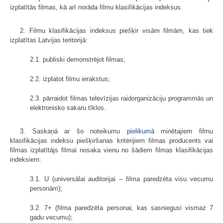
izplatītās filmas, kā arī norāda filmu klasifikācijas indeksus.
2. Filmu klasifikācijas indeksus piešķir visām filmām, kas tiek
izplatītas Latvijas teritorijā:
2.1. publiski demonstrējot filmas;
2.2. izplatot filmu ierakstus;
2.3. pārraidot filmas televīzijas raidorganizāciju programmās un
elektronisko sakaru tīklos.
3. Saskaņā ar šo noteikumu
pielikumā
minētajiem filmu
klasifikācijas indeksu piešķiršanas kritērijiem filmas producents vai
filmas izplatītājs filmai nosaka vienu no šādiem filmas klasifikācijas
indeksiem:
3.1. U (universālai auditorijai – filma paredzēta visu vecumu
personām);
3.2. 7+ (filma paredzēta personai, kas sasniegusi vismaz 7
gadu vecumu);