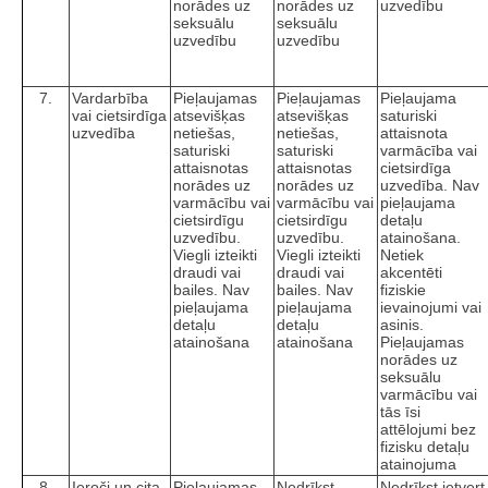
norādes uz
norādes uz
uzvedību
seksuālu
seksuālu
uzvedību
uzvedību
7.
Vardarbība
Pieļaujamas
Pieļaujamas
Pieļaujama
vai cietsirdīga
atsevišķas
atsevišķas
saturiski
uzvedība
netiešas,
netiešas,
attaisnota
saturiski
saturiski
varmācība vai
attaisnotas
attaisnotas
cietsirdīga
norādes uz
norādes uz
uzvedība. Nav
varmācību vai
varmācību vai
pieļaujama
cietsirdīgu
cietsirdīgu
detaļu
uzvedību.
uzvedību.
atainošana.
Viegli izteikti
Viegli izteikti
Netiek
draudi vai
draudi vai
akcentēti
bailes. Nav
bailes. Nav
fiziskie
pieļaujama
pieļaujama
ievainojumi vai
detaļu
detaļu
asinis.
atainošana
atainošana
Pieļaujamas
norādes uz
seksuālu
varmācību vai
tās īsi
attēlojumi bez
fizisku detaļu
atainojuma
8.
Ieroči un cita
Pieļaujamas
Nedrīkst
Nedrīkst ietvert