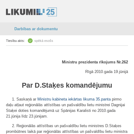
Darbības ar dokumentu
Tiesību akts:
spēkā esošs
Ministru prezidenta rīkojums Nr.262
Rīgā 2010.gada 19.jūnijā
Par D.Staķes komandējumu
1. Saskaņā ar
Ministru kabineta iekārtas likuma
35.panta
pirmo
daļu atļaut reģionālās attīstības un pašvaldību lietu ministrei Dagnijai
Staķei doties komandējumā uz Spānijas Karalisti no 2010.gada
21.jūnija līdz 23.jūnijam.
2. Reģionālās attīstības un pašvaldību lietu ministres D.Staķes
prombūtnes laikā par reģionālās attīstības un pašvaldību lietu ministra