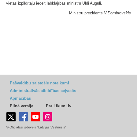
vietas izpildītāju iecelt labklājības ministru Uldi Auguli.
Ministru prezidents
V.Dombrovskis
Pašvaldību saistošie noteikumi
Administratīvās atbildības ceļvedis
Apmācības
Pilnā versija
Par Likumi.lv
© Oficiālais izdevējs "Latvijas Vēstnesis"