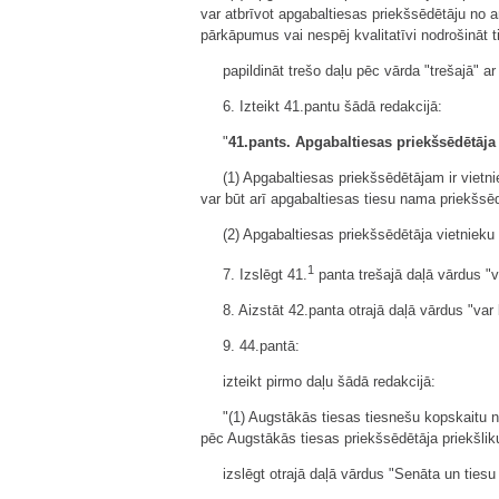
var atbrīvot apgabaltiesas priekšsēdētāju no 
pārkāpumus vai nespēj kvalitatīvi nodrošināt t
papildināt trešo daļu pēc vārda "trešajā" ar
6. Izteikt 41.pantu šādā redakcijā:
"
41.pants. Apgabaltiesas priekšsēdētāja 
(1) Apgabaltiesas priekšsēdētājam ir vietni
var būt arī apgabaltiesas tiesu nama priekšsē
(2) Apgabaltiesas priekšsēdētāja vietnieku 
1
7. Izslēgt 41.
panta trešajā daļā vārdus "v
8. Aizstāt 42.panta otrajā daļā vārdus "var b
9. 44.pantā:
izteikt pirmo daļu šādā redakcijā:
"(1) Augstākās tiesas tiesnešu kopskaitu
pēc Augstākās tiesas priekšsēdētāja priekšlik
izslēgt otrajā daļā vārdus "Senāta un tiesu