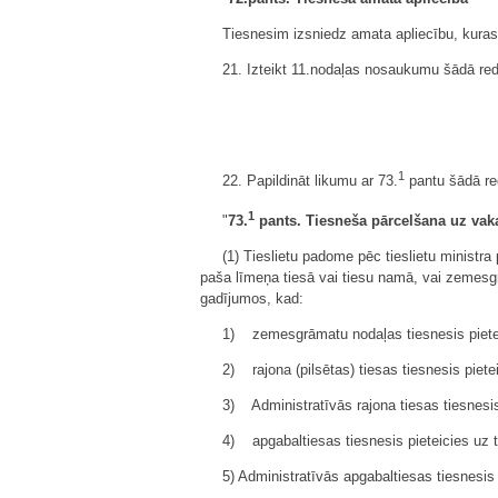
Tiesnesim izsniedz amata apliecību, kuras
21. Izteikt 11.nodaļas nosaukumu šādā red
1
22. Papildināt likumu ar 73.
pantu šādā re
1
"
73.
pants. Tiesneša pārcelšana uz vak
(1) Tieslietu padome pēc tieslietu ministra
paša līmeņa tiesā vai tiesu namā, vai zemesg
gadījumos, kad:
1) zemesgrāmatu nodaļas tiesnesis pieteici
2) rajona (pilsētas) tiesas tiesnesis piet
3) Administratīvās rajona tiesas tiesnesis
4) apgabaltiesas tiesnesis pieteicies uz 
5) Administratīvās apgabaltiesas tiesnesis