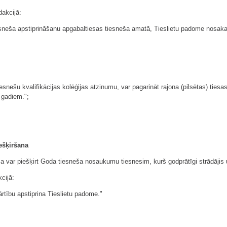
dakcijā:
neša apstiprināšanu apgabaltiesas tiesneša amatā, Tieslietu padome nosaka 
esnešu kvalifikācijas kolēģijas atzinumu, var pagarināt rajona (pilsētas) ties
 gadiem.";
ešķiršana
 var piešķirt Goda tiesneša nosaukumu tiesnesim, kurš godprātīgi strādājis u
cijā:
rtību apstiprina Tieslietu padome."