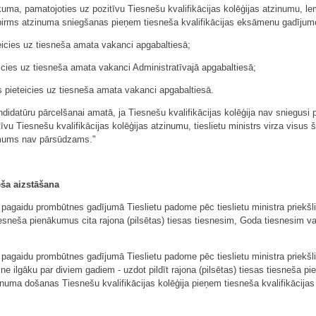
kuma, pamatojoties uz pozitīvu Tiesnešu kvalifikācijas kolēģijas atzinumu, l
a pirms atzinuma sniegšanas pieņem tiesneša kvalifikācijas eksāmenu gadījum
cies uz tiesneša amata vakanci apgabaltiesā;
eicies uz tiesneša amata vakanci Administratīvajā apgabaltiesā;
s pieteicies uz tiesneša amata vakanci apgabaltiesā.
kandidatūru pārcelšanai amatā, ja Tiesnešu kvalifikācijas kolēģija nav sniegus
īvu Tiesnešu kvalifikācijas kolēģijas atzinumu, tieslietu ministrs virza visus
ēmums nav pārsūdzams."
eša aizstāšana
agaidu prombūtnes gadījumā Tieslietu padome pēc tieslietu ministra priekšli
 tiesneša pienākumus cita rajona (pilsētas) tiesas tiesnesim, Goda tiesnesim va
pagaidu prombūtnes gadījumā Tieslietu padome pēc tieslietu ministra priekšli
ne ilgāku par diviem gadiem - uzdot pildīt rajona (pilsētas) tiesas tiesneš
zinuma došanas Tiesnešu kvalifikācijas kolēģija pieņem tiesneša kvalifikācij