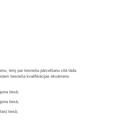
numu, lemj par tiesneša pārcelšanu citā tāda
ieņem tiesneša kvalifikācijas eksāmenu
jona tiesā;
jona tiesā;
tas) tiesā;