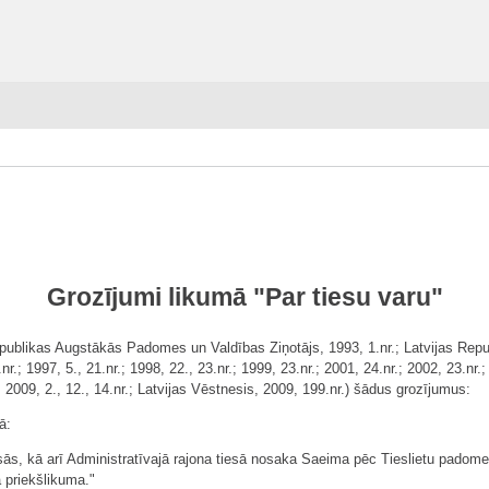
Grozījumi likumā "Par tiesu varu"
Republikas Augstākās Padomes un Valdības Ziņotājs, 1993, 1.nr.; Latvijas Rep
nr.; 1997, 5., 21.nr.; 1998, 22., 23.nr.; 1999, 23.nr.; 2001, 24.nr.; 2002, 23.nr.;
.; 2009, 2., 12., 14.nr.; Latvijas Vēstnesis, 2009, 199.nr.) šādus grozījumus:
ā:
iesās, kā arī Administratīvajā rajona tiesā nosaka Saeima pēc Tieslietu padome
 priekšlikuma."