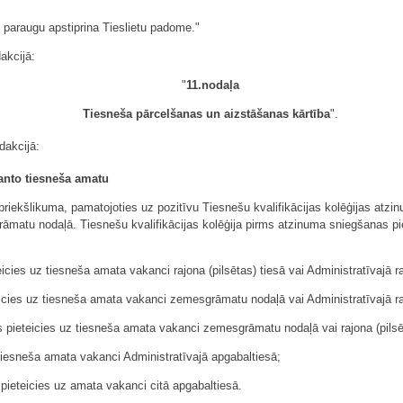
 paraugu apstiprina Tieslietu padome."
akcijā:
"
11.nodaļa
Tiesneša pārcelšanas un aizstāšanas kārtība
".
dakcijā:
anto tiesneša amatu
 priekšlikuma, pamatojoties uz pozitīvu Tiesnešu kvalifikācijas kolēģijas atzi
rāmatu nodaļā. Tiesnešu kvalifikācijas kolēģija pirms atzinuma sniegšanas p
es uz tiesneša amata vakanci rajona (pilsētas) tiesā vai Administratīvajā ra
eicies uz tiesneša amata vakanci zemesgrāmatu nodaļā vai Administratīvajā ra
 pieteicies uz tiesneša amata vakanci zemesgrāmatu nodaļā vai rajona (pilsē
tiesneša amata vakanci Administratīvajā apgabaltiesā;
 pieteicies uz amata vakanci citā apgabaltiesā.