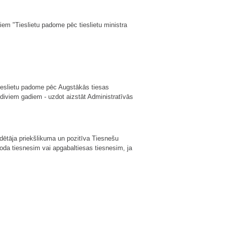
diem "Tieslietu padome pēc tieslietu ministra
ieslietu padome pēc Augstākās tiesas
 diviem gadiem - uzdot aizstāt Administratīvās
dētāja priekšlikuma un pozitīva Tiesnešu
oda tiesnesim vai apgabaltiesas tiesnesim, ja