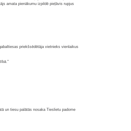
ājs amata pienākumu izpildē pieļāvis rupjus
gabaltiesas priekšsēdētāja vietnieks vienlaikus
tībā."
tā un tiesu palātās nosaka Tieslietu padome