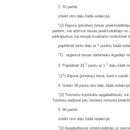
2. 33.pantā:
izteikt otro daļu šādā redakcijā:
"(2) Rajona (pilsētas) tiesas priekšsēdētāj
padomi, var atbrīvot tiesas priekšsēdētāju no
pārkāpumus vai nespēj kvalitatīvi nodrošināt t
papildināt trešo daļu ar 7.punktu šādā reda
"7) organizē tiesas darbinieku ikgadējo n
1
1
3. Papildināt 33.
pantu ar 1.
daļu šādā re
1
"(1
) Rajona (pilsētas) tiesā, kurā ir vair
4. Izteikt 39.panta otro daļu šādā redakcijā
"(2) Tiesnešu kopskaitu apgabaltiesās, kā
Tieslietu padome pēc tieslietu ministra priekš
5. 40.pantā:
izteikt otro daļu šādā redakcijā:
"(2) Apgabaltiesas priekšsēdētāju uz piecie