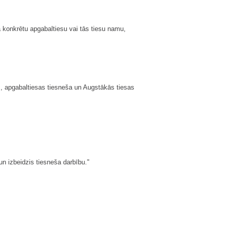
konkrētu apgabaltiesu vai tās tiesu namu,
as, apgabaltiesas tiesneša un Augstākās tiesas
n izbeidzis tiesneša darbību."