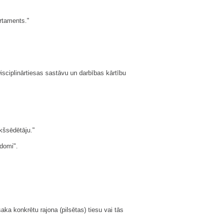
artaments."
isciplinārtiesas sastāvu un darbības kārtību
ekšsēdētāju."
adomi".
ka konkrētu rajona (pilsētas) tiesu vai tās