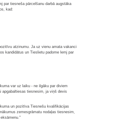
emj par tiesneša pārcelšanu darbā augstāka
os, kad:
i pozitīvu atzinumu. Ja uz vienu amata vakanci
 šos kandidātus un Tieslietu padome lemj par
kuma var uz laiku - ne ilgāku par diviem
i apgabaltiesas tiesnesim, ja viņš devis
kuma un pozitīva Tiesnešu kvalifikācijas
a pienākumus zemesgrāmatu nodaļas tiesnesim,
as eksāmenu."