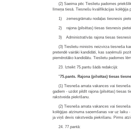
(2) Saeima pēc Tieslietu padomes priekšli
līmeņa tiesā. Tiesnešu kvalifikācijas kolēģij
1) zemesgrāmatu nodaļas tiesnesis pietei
2) rajona (pilsētas) tiesas tiesnesis piet
3) Administratīvās rajona tiesas tiesnesi
(3) Tieslietu ministrs neizvirza tiesneša 
pretendē vairāki kandidāti, kas saņēmuši pozit
piemērotāko kandidātu. Tieslietu padomes l
23. Izteikt 75.pantu šādā redakcijā:
"
75.pants. Rajona (pilsētas) tiesas tiesn
(1) Tiesneša amata vakances vai tiesneša p
gadiem - uzdot pildīt rajona (pilsētas) tiesas
rakstveida piekrišanu.
(2) Tiesneša amata vakances vai tiesneša 
kolēģijas atzinuma saņemšanas var uz laiku - 
ja viņš devis rakstveida piekrišanu. Pirms at
24. 77.pantā: