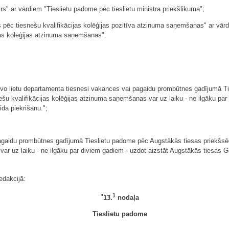
trs" ar vārdiem "Tieslietu padome pēc tieslietu ministra priekšlikuma";
trs pēc tiesnešu kvalifikācijas kolēģijas pozitīva atzinuma saņemšanas" ar vār
jas kolēģijas atzinuma saņemšanas".
īvo lietu departamenta tiesnesi vakances vai pagaidu prombūtnes gadījumā T
ešu kvalifikācijas kolēģijas atzinuma saņemšanas var uz laiku - ne ilgāku par
ida piekrišanu.";
pagaidu prombūtnes gadījumā Tieslietu padome pēc Augstākās tiesas priekšsē
var uz laiku - ne ilgāku par diviem gadiem - uzdot aizstāt Augstākās tiesas G
edakcijā:
1
"
13.
nodaļa
Tieslietu padome