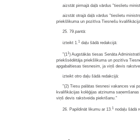
aizstāt pirmajā daļā vārdus "tieslietu minis
aizstāt otrajā daļā vārdus "tieslietu minis
priekšlikuma un pozitīva Tiesnešu kvalifikāci
25. 79.pantā:
1
izteikt 1.
daļu šādā redakcijā:
1
"(1
) Augstākās tiesas Senāta Administrat
priekšsēdētāja priekšlikuma un pozitīva Tiesn
apgabaltiesas tiesnesim, ja viņš devis rakstve
izteikt otro daļu šādā redakcijā:
"(2) Tiesu palātas tiesnesi vakances vai 
kvalifikācijas kolēģijas atzinuma saņemšanas 
viņš devis rakstveida piekrišanu."
1
26. Papildināt likumu ar 13.
nodaļu šādā r