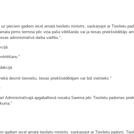
u uz pieciem gadiem ieceļ amatā tieslietu ministrs, saskaņojot ar Tieslietu pad
 amata pirms termiņa pēc viņa paša vēlēšanās vai ja tiesas priekšsēdētājs am
iesas administratīvā darba vadību.";
kcijā:
ovērtēšanu."
dakcijā:
āk nekā desmit tiesnešu, tiesas priekšsēdētājam var būt vietnieks."
:
 arī Administratīvajā apgabaltiesā nosaka Saeima pēc Tieslietu padomes prie
likuma."
m gadiem ieceļ amatā tieslietu ministrs, saskaņojot ar Tieslietu padomi. Tiesl