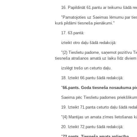
16. Papildināt 61.pantu ar teikumu šādā re
"Pamatojoties uz Saeimas lēmumu par ties
kurā pildāmi tiesneša pienākumi."
17. 63.pantā:
izteikt otro daļu šādā redakcijā:
"(2) Tieslietu padome, saņemot pozitīvu Ti
tiesneša atrašanos amatā uz laiku līdz diviem
izslēgt trešo un ceturto daļu.
18. Izteikt 66.pantu šādā redakcijā:
"
66.pants.
Goda tiesneša nosaukuma pi
Saeima pēc Tieslietu padomes priekšlikuma
19. Izteikt 71.panta ceturto daļu šādā redak
"(4) Mantijas un amata zīmes lietošanas kā
20. Izteikt 72.pantu šādā redakcijā:
"
72.pants. Tiesneša amata apliecība