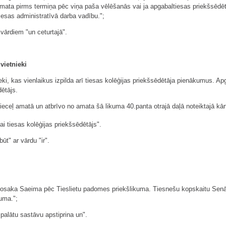
amata pirms termiņa pēc viņa paša vēlēšanās vai ja apgabaltiesas priekšsēdēt
iesas administratīvā darba vadību.";
 vārdiem "un ceturtajā".
vietnieki
eki, kas vienlaikus izpilda arī tiesas kolēģijas priekšsēdētāja pienākumus. Ap
dētājs.
ieceļ amatā un atbrīvo no amata šā likuma 40.panta otrajā daļā noteiktajā kār
ai tiesas kolēģijas priekšsēdētājs".
ūt" ar vārdu "ir".
 nosaka Saeima pēc Tieslietu padomes priekšlikuma. Tiesnešu kopskaitu Senā
uma.";
 palātu sastāvu apstiprina un".