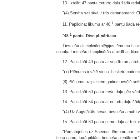
10. Izteikt 47.panta ceturto daļu šādā redak
"(4) Senāta sastāvā ir trīs departamenti: C
1
11. Papildināt likumu ar 48.
pantu šādā re
1
"
48.
pants. Disciplinārtiesa
Tiesnešu disciplinārkolēģijas lēmumu tiesi
nosaka Tiesnešu disciplinārās atbildības liku
12. Papildināt 49.pantu ar septīto un astot
"(7) Plēnums ievēlē vienu Tieslietu padome
(8) Plēnums uz pieciem gadiem ievēlē sešus
13. Papildināt 50.panta trešo daļu pēc vār
14. Papildināt 54.pantu ar ceturto daļu šād
"(4) Uz Augstākās tiesas tiesneša amatu 
15. Papildināt 60.panta pirmo daļu ar teik
"Pamatojoties uz Saeimas lēmumu par tiesne
tiesu namu, kurā pildāmi tiesneša pienākumi."