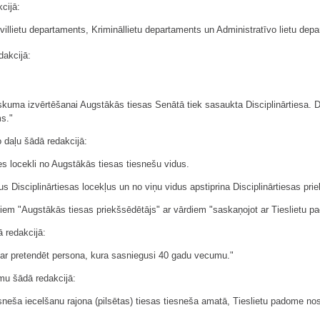
cijā:
ivillietu departaments, Krimināllietu departaments un Administratīvo lietu dep
dakcijā:
skuma izvērtēšanai Augstākās tiesas Senātā tiek sasaukta Disciplinārtiesa. D
ms."
o daļu šādā redakcijā:
s locekli no Augstākās tiesas tiesnešu vidus.
 Disciplinārtiesas locekļus un no viņu vidus apstiprina Disciplinārtiesas pri
diem "Augstākās tiesas priekšsēdētājs" ar vārdiem "saskaņojot ar Tieslietu p
ā redakcijā:
var pretendēt persona, kura sasniegusi 40 gadu vecumu."
umu šādā redakcijā:
ša iecelšanu rajona (pilsētas) tiesas tiesneša amatā, Tieslietu padome nosa