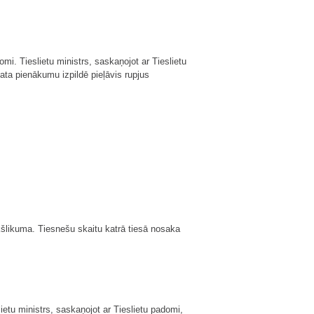
omi. Tieslietu ministrs, saskaņojot ar Tieslietu
ata pienākumu izpildē pieļāvis rupjus
kšlikuma. Tiesnešu skaitu katrā tiesā nosaka
ietu ministrs, saskaņojot ar Tieslietu padomi,